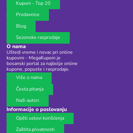
Kuponi - Top 20
Prodavnice
Blog
Sezonske rasprodaje
O nama
Uštedi vreme i novac pri online
kupovini - MegaKuponi je
bosanski portal za najbolje online
kupone, popuste i rasprodaje.
Više o nama
Česta pitanja
Naši autori
Informacije o poslovanju
Opšti uslovi korišćenja
Zaštita privatnosti