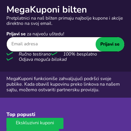
MegaKuponi bilten
Pretplatnici na naš bilten primaju najbolje kupone i akcije
direktno na svoj email.
Prijavi se
za najveću uštedu!
Prijavi se
Ručno testirano
100% besplatno
Odjava moguća bilokad
MegaKuponi funkcioniše zahvaljujući podršci svoje
publike. Kada obaviš kupovinu preko linkova na našem
sajtu, možemo ostvariti partnersku proviziju.
Top popusti
Ekskluzivni kuponi