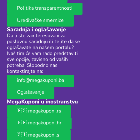
Politika transparentnosti
Uređivačke smernice
Saradnja i oglašavanje
Da li ste zainteresovani za
poslovnu saradnju ili želite da se
oglašavate na našem portalu?
Naš tim će vam rado predstaviti
sve opcije, zavisno od vaših
potreba. Slobodno nas
kontaktirajte na:
info@megakuponi.ba
Oglašavanje
MegaKuponi u inostranstvu
🇷🇸 megakuponi.rs
🇭🇷 megakuponi.hr
🇸🇮 megakuponi.si