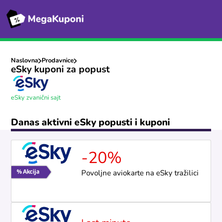
Naslovna
Prodavnice
eSky kuponi za popust
eSky zvanični sajt
Danas aktivni eSky popusti i kuponi
-20%
Povoljne aviokarte na eSky tražilici