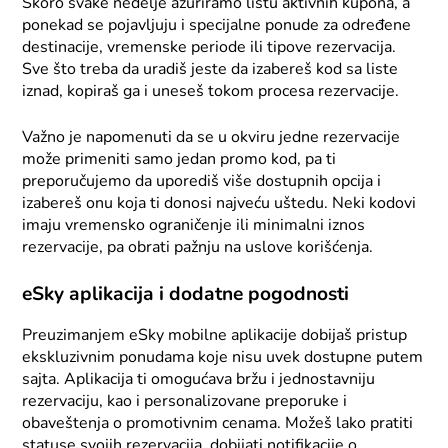
Skoro svake nedelje ažuriramo listu aktivnih kupona, a
ponekad se pojavljuju i specijalne ponude za određene
destinacije, vremenske periode ili tipove rezervacija.
Sve što treba da uradiš jeste da izabereš kod sa liste
iznad, kopiraš ga i uneseš tokom procesa rezervacije.
Važno je napomenuti da se u okviru jedne rezervacije
može primeniti samo jedan promo kod, pa ti
preporučujemo da uporediš više dostupnih opcija i
izabereš onu koja ti donosi najveću uštedu. Neki kodovi
imaju vremensko ograničenje ili minimalni iznos
rezervacije, pa obrati pažnju na uslove korišćenja.
eSky aplikacija i dodatne pogodnosti
Preuzimanjem eSky mobilne aplikacije dobijaš pristup
ekskluzivnim ponudama koje nisu uvek dostupne putem
sajta. Aplikacija ti omogućava bržu i jednostavniju
rezervaciju, kao i personalizovane preporuke i
obaveštenja o promotivnim cenama. Možeš lako pratiti
statuse svojih rezervacija, dobijati notifikacije o