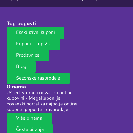
Top popusti
Ekskluzivni kuponi
Kuponi - Top 20
Prodavnice
Blog
Sezonske rasprodaje
O nama
Uštedi vreme i novac pri online
kupovini - MegaKuponi je
bosanski portal za najbolje online
kupone, popuste i rasprodaje.
Više o nama
Česta pitanja