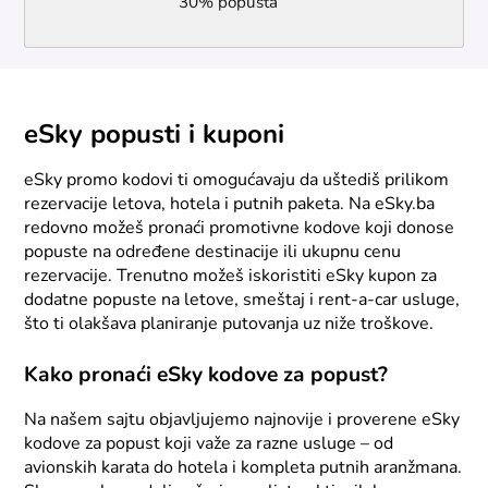
30% popusta
eSky popusti i kuponi
eSky promo kodovi ti omogućavaju da uštediš prilikom
rezervacije letova, hotela i putnih paketa. Na eSky.ba
redovno možeš pronaći promotivne kodove koji donose
popuste na određene destinacije ili ukupnu cenu
rezervacije. Trenutno možeš iskoristiti eSky kupon za
dodatne popuste na letove, smeštaj i rent-a-car usluge,
što ti olakšava planiranje putovanja uz niže troškove.
Kako pronaći eSky kodove za popust?
Na našem sajtu objavljujemo najnovije i proverene eSky
kodove za popust koji važe za razne usluge – od
avionskih karata do hotela i kompleta putnih aranžmana.