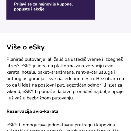
Više o eSky
Planiraš putovanje, ali želiš da uštediš vreme i izbegneš
stres? eSKY je idealna platforma za rezervaciju avio-
karata, hotela, paket-aranžmana, rent-a-car usluga i
putnog osiguranja – sve na jednom mestu. Bez obzira na
to da li ideš na poslovni put, egzotičan odmor ili izlet za
vikend, eSKY ti pomaže da brzo pronađeš najbolje opcije
i uživaš u bezbrižnom putovanju.
Rezervacija avio-karata
eSKY ti omogućava jednostavnu pretragu i kupovinu