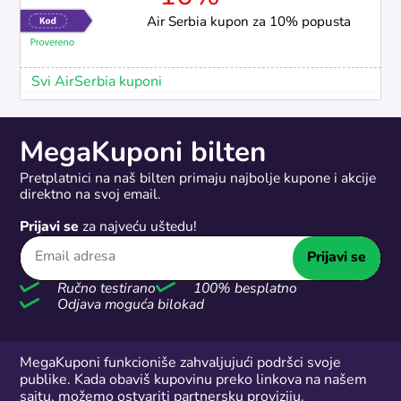
Air Serbia kupon za 10% popusta
Svi AirSerbia kuponi
MegaKuponi bilten
Pretplatnici na naš bilten primaju najbolje kupone i akcije
direktno na svoj email.
Prijavi se
za najveću uštedu!
Prijavi se
Ručno testirano
100% besplatno
Odjava moguća bilokad
MegaKuponi funkcioniše zahvaljujući podršci svoje
publike. Kada obaviš kupovinu preko linkova na našem
sajtu, možemo ostvariti partnersku proviziju.