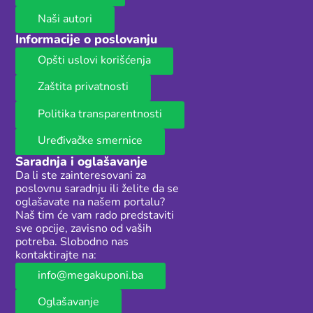
Naši autori
Informacije o poslovanju
Opšti uslovi korišćenja
Zaštita privatnosti
Politika transparentnosti
Uređivačke smernice
Saradnja i oglašavanje
Da li ste zainteresovani za
poslovnu saradnju ili želite da se
oglašavate na našem portalu?
Naš tim će vam rado predstaviti
sve opcije, zavisno od vaših
potreba. Slobodno nas
kontaktirajte na:
info@megakuponi.ba
Oglašavanje