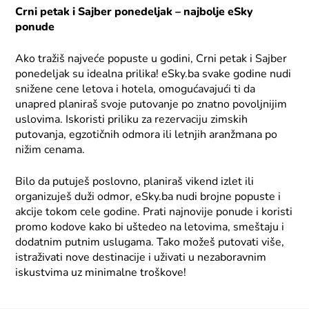
Crni petak i Sajber ponedeljak – najbolje eSky
ponude
Ako tražiš najveće popuste u godini, Crni petak i Sajber
ponedeljak su idealna prilika! eSky.ba svake godine nudi
snižene cene letova i hotela, omogućavajući ti da
unapred planiraš svoje putovanje po znatno povoljnijim
uslovima. Iskoristi priliku za rezervaciju zimskih
putovanja, egzotičnih odmora ili letnjih aranžmana po
nižim cenama.
Bilo da putuješ poslovno, planiraš vikend izlet ili
organizuješ duži odmor, eSky.ba nudi brojne popuste i
akcije tokom cele godine. Prati najnovije ponude i koristi
promo kodove kako bi uštedeo na letovima, smeštaju i
dodatnim putnim uslugama. Tako možeš putovati više,
istraživati nove destinacije i uživati u nezaboravnim
iskustvima uz minimalne troškove!