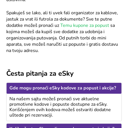
uslovima.
Spakuješ se lako, ali ti uvek fali organizator za kablove,
jastuk za vrat ili futrola za dokumente? Sve te putne
dodatke možeš pronaći uz
Temu kupone za popust
sa
kojima možeš da kupiš sve dodatke za udobnija i
organizovanija putovanja. Od putnih torbi do mini
aparata, sve možeš naručiti uz popuste i gratis dostavu
na tvoju adresu.
Česta pitanja za eSky
Gde mogu pronaći eSky kodove za popust i akcije?
Na našem sajtu možeš pronaći sve aktuelne
promotivne kodove i popuste dostupne za eSky.
Korišćenjem ovih kodova možeš ostvariti dodatne
uštede pri rezervaciji.