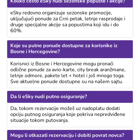
Koliko često eSky nudi sezonske popuste i akcije?
eSky redovno organizuje sezonske promocije,
uključujući ponude za Crni petak, letnje rasprodaje i
druge specijalne akcije sa popustima koji idu i do
60%.
Koje su putne ponude dostupne za korisnike iz
Bosne i Hercegovine?
Korisnici iz Bosne i Hercegovine mogu pronaći
odlične ponude za avio-karte, city break aranžmane,
letnje odmore, pakete let + hotel i još mnogo toga.
Sve aktuelne ponude dostupne su na našem sajtu.
Da li eSky nudi putno osiguranje?
Da, tokom rezervacije možeš uz nadoplatu dodati
opciju putnog osiguranja koje pokriva nepredviđene
situacije tokom putovanja.
Mogu li otkazati rezervaciju i dobiti povrat novca?