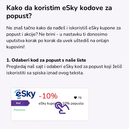
Kako da koristim eSky kodove za
popust?
Ne znaš tačno kako da nađeš i iskoristiš eSky kupone za
popust i akcije? Ne brini - u nastavku ti donosimo
uputstva korak po korak da uvek uštediš na onlajn
kupovini!
1. Odaberi kod za popust s naše liste
Pregledaj naš sajt i odaberi eSky kod za popust koji želiš
iskoristiti sa spiska iznad ovog teksta.