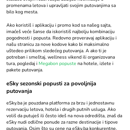
promenama letova i upravljati svojim putovanjima sa
bilo kog mesta.
Ako koristiš i aplikaciju i promo kod sa našeg sajta,
imaćeš veće šanse da iskoristiš najbolju kombinaciju
pogodnosti i popusta. Redovno proveravaj aplikaciju i
našu stranicu za nove kodove kako bi maksimalno
uštedeo prilikom sledećeg putovanja. A ako ti je
potreban i smeštaj, wellness vikend ili organizovana
tura, pogledaj i
Megabon popuste
na hotele, izlete i
pakete putovanja.
eSky sezonski popusti za povoljnija
putovanja
eSky.ba je pouzdana platforma za brzu i jednostavnu
rezervaciju letova, hotela i drugih putnih usluga. Ako
voliš da putuješ ili često ideš na nova odredišta, znaš da
eSky nudi odlične ponude za razne destinacije i tipove
putovanja. Osim što su cene na eSky.ba konkurentne,