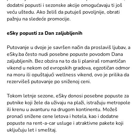
dodatni popusti i sezonske akcije omogućavaju ti još
veću uštedu. Ako želiš da putuješ povoljnije, obrati
pažnju na sledeće promocije.
eSky popusti za Dan zaljubljenih
Putovanje u dvoje je savršen način da proslaviš ljubav, a
eSky.ba često nudi posebne popuste povodom Dana
zaljubljenih. Bez obzira na to da li planiraš romantičan
vikend u nekom od evropskih gradova, egzotičan odmor
na moru ili opuštajući wellness vikend, ovo je prilika da
rezervišeš putovanje po sniženoj ceni.
Tokom letnje sezone, eSky donosi posebne popuste za
putnike koji žele da uživaju na plaži, istražuju metropole
ili krenu u avanturu na drugom kontinentu. Možeš
pronaći snižene cene letova i hotela, kao i dodatne
popuste na rent-a-car usluge i atraktivne pakete koji
uključuju let i smeštaj.