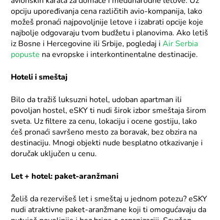
avionskih karata za domaće i međunarodne letove. Uz
opciju upoređivanja cena različitih avio-kompanija, lako
možeš pronaći najpovoljnije letove i izabrati opcije koje
najbolje odgovaraju tvom budžetu i planovima. Ako letiš
iz Bosne i Hercegovine ili Srbije, pogledaj i
Air Serbia
popuste
na evropske i interkontinentalne destinacije.
Hoteli i smeštaj
Bilo da tražiš luksuzni hotel, udoban apartman ili
povoljan hostel, eSKY ti nudi širok izbor smeštaja širom
sveta. Uz filtere za cenu, lokaciju i ocene gostiju, lako
ćeš pronaći savršeno mesto za boravak, bez obzira na
destinaciju. Mnogi objekti nude besplatno otkazivanje i
doručak uključen u cenu.
Let + hotel: paket-aranžmani
Želiš da rezervišeš let i smeštaj u jednom potezu? eSKY
nudi atraktivne paket-aranžmane koji ti omogućavaju da