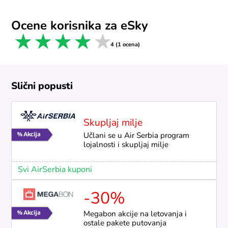
Ocene korisnika za eSky
1 star
2 stars
3 stars
4 stars
5 stars
4 (1 ocena)
Slični popusti
Skupljaj milje
Učlani se u Air Serbia program
lojalnosti i skupljaj milje
Svi AirSerbia kuponi
-30%
Megabon akcije na letovanja i
ostale pakete putovanja