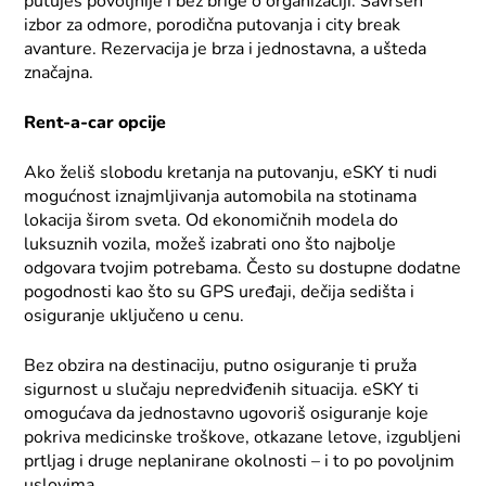
putuješ povoljnije i bez brige o organizaciji. Savršen
izbor za odmore, porodična putovanja i city break
avanture. Rezervacija je brza i jednostavna, a ušteda
značajna.
Rent-a-car opcije
Ako želiš slobodu kretanja na putovanju, eSKY ti nudi
mogućnost iznajmljivanja automobila na stotinama
lokacija širom sveta. Od ekonomičnih modela do
luksuznih vozila, možeš izabrati ono što najbolje
odgovara tvojim potrebama. Često su dostupne dodatne
pogodnosti kao što su GPS uređaji, dečija sedišta i
osiguranje uključeno u cenu.
Bez obzira na destinaciju, putno osiguranje ti pruža
sigurnost u slučaju nepredviđenih situacija. eSKY ti
omogućava da jednostavno ugovoriš osiguranje koje
pokriva medicinske troškove, otkazane letove, izgubljeni
prtljag i druge neplanirane okolnosti – i to po povoljnim