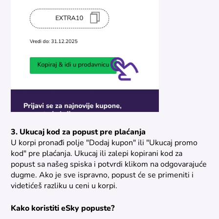
3. Ukucaj kod za popust pre plaćanja
U korpi pronađi polje "Dodaj kupon" ili "Ukucaj promo
kod" pre plaćanja. Ukucaj ili zalepi kopirani kod za
popust sa našeg spiska i potvrdi klikom na odgovarajuće
dugme. Ako je sve ispravno, popust će se primeniti i
videtićeš razliku u ceni u korpi.
Kako koristiti eSky popuste?