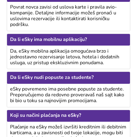
Povrat novca zavisi od uslova karte i pravila avio-
kompanije. Detaljne informacije možeš pronaći u
uslovima rezervacije ili kontaktirati korisničku
podršku.
Da li eSky ima mobilnu aplikaciju?
Da, eSky mobilna aplikacija omogućava brzo i
jednostavno rezervisanje letova, hotela i dodatnih
usluga, uz pristup ekskluzivnim ponudama.
Da li eSky nudi popuste za studente?
eSky povremeno ima posebne popuste za studente.
Preporučujemo da redovno proveravaš naš sajt kako
bi bio u toku sa najnovijim promocijama.
Koji su načini plaćanja na eSky?
Plaćanje na eSky možeš izvršiti kreditnim ili debitnim
karticama, a u zavisnosti od tvoje lokacije, mogu biti