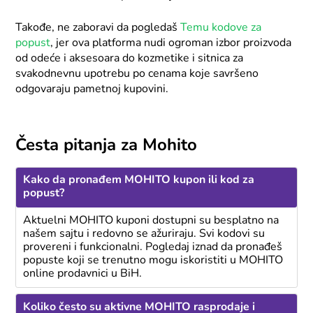
Takođe, ne zaboravi da pogledaš
Temu kodove za
popust
, jer ova platforma nudi ogroman izbor proizvoda
od odeće i aksesoara do kozmetike i sitnica za
svakodnevnu upotrebu po cenama koje savršeno
odgovaraju pametnoj kupovini.
Česta pitanja za Mohito
Kako da pronađem MOHITO kupon ili kod za
popust?
Aktuelni MOHITO kuponi dostupni su besplatno na
našem sajtu i redovno se ažuriraju. Svi kodovi su
provereni i funkcionalni. Pogledaj iznad da pronađeš
popuste koji se trenutno mogu iskoristiti u MOHITO
online prodavnici u BiH.
Koliko često su aktivne MOHITO rasprodaje i