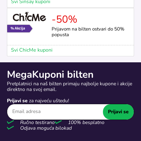
Svi Sinsay kuponi
-50%
Prijavom na bilten ostvari do 50%
popusta
Svi ChicMe kuponi
MegaKuponi bilten
Pretplatnici na naš bilten primaju najbolje kupone i akcije
direktno na svoj email.
Prijavi se
za najveću uštedu!
Prijavi se
Ručno testirano
100% besplatno
Odjava moguća bilokad