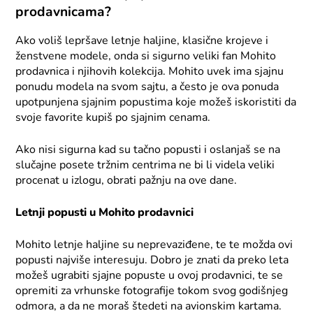
prodavnicama?
Ako voliš lepršave letnje haljine, klasične krojeve i
ženstvene modele, onda si sigurno veliki fan Mohito
prodavnica i njihovih kolekcija. Mohito uvek ima sjajnu
ponudu modela na svom sajtu, a često je ova ponuda
upotpunjena sjajnim popustima koje možeš iskoristiti da
svoje favorite kupiš po sjajnim cenama.
Ako nisi sigurna kad su tačno popusti i oslanjaš se na
slučajne posete tržnim centrima ne bi li videla veliki
procenat u izlogu, obrati pažnju na ove dane.
Letnji popusti u Mohito prodavnici
Mohito letnje haljine su neprevaziđene, te te možda ovi
popusti najviše interesuju. Dobro je znati da preko leta
možeš ugrabiti sjajne popuste u ovoj prodavnici, te se
opremiti za vrhunske fotografije tokom svog godišnjeg
odmora, a da ne moraš štedeti na avionskim kartama.