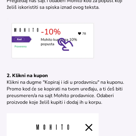
Pregledaj naš sajt i odaberi Mohito kod za popust koji
želiš iskoristiti sa spiska iznad ovog teksta.
2. Klikni na kupon
Klikni na dugme "Kopiraj i idi u prodavnicu" na kuponu.
Promo kod će se kopirati na tvom uređaju, a ti ćeš biti
preusmeren/a na sajt Mohito prodavnice. Odaberi
proizvode koje želiš kupiti i dodaj ih u korpu.