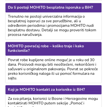
Da li postoji MOHITO besplatna isporuka u BiH?
Trenutno ne postoji univerzalna informacija o
besplatnoj isporuci za sve porudžbine, ali u
određenim periodima i promocijama MOHITO nudi
besplatnu dostavu. Detalji se mogu proveriti tokom
procesa naručivanja.
MOHITO povraćaj robe – koliko traje i kako
funkcioniše?
Povrat robe kupljene online moguć je u roku od 30
dana. Proizvodi moraju biti neoštećeni, nekorišćeni i
sačuvani u originalnom pakovanju. Povrat se pokreće
preko korisničkog naloga ili uz pomoć formulara na
sajtu.
Koji je MOHITO kontakt za korisnike iz BiH?
Za sva pitanja, korisnici iz Bosne i Hercegovine mogu
kontaktirati MOHITO putem sekcije „Pomoć i