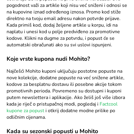
pogodnost važi za artikle koji nisu već sniženi i odnosi se
na kupovine iznad određenog iznosa. Promo kod stiže
direktno na tvoju email adresu nakon potvrde prijave.
Kada primiš kod, dodaj željene artikle u korpu, idi na
naplatu i unesi kod u polje predviđeno za promotivne
kodove. Klikni na dugme za potvrdu, i popust će se
automatski obračunati ako su svi uslovi ispunjeni.
Koje vrste kupona nudi Mohito?
Najčešći Mohito kuponi uključuju postotne popuste na
nove kolekcije, dodatne popuste na već snižene artikle,
kodove za besplatnu dostavu ili posebne akcije tokom
promotivnih perioda. Povremeno su dostupni i kuponi
putem newslettera i aplikacije. Ako želiš još više izbora
kada je riječ o pristupačnoj modi, pogledaj i
Factcool
kupone za popust
i otkrij dodatne modne prilike po
odličnim cijenama.
Kada su sezonski popusti u Mohito