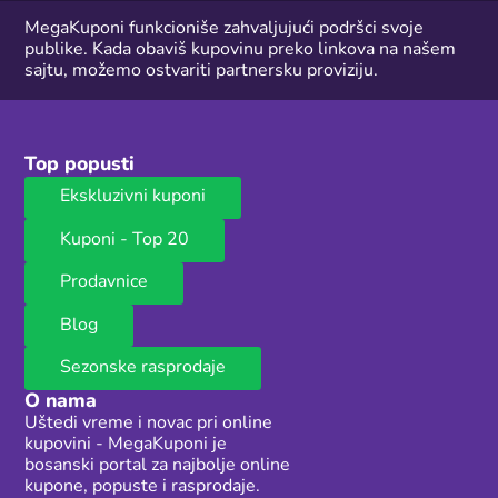
MegaKuponi funkcioniše zahvaljujući podršci svoje
publike. Kada obaviš kupovinu preko linkova na našem
sajtu, možemo ostvariti partnersku proviziju.
Top popusti
Ekskluzivni kuponi
Kuponi - Top 20
Prodavnice
Blog
Sezonske rasprodaje
O nama
Uštedi vreme i novac pri online
kupovini - MegaKuponi je
bosanski portal za najbolje online
kupone, popuste i rasprodaje.