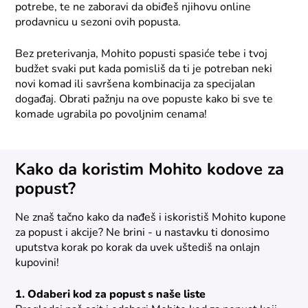
potrebe, te ne zaboravi da obiđeš njihovu online
prodavnicu u sezoni ovih popusta.
Bez preterivanja, Mohito popusti spasiće tebe i tvoj
budžet svaki put kada pomisliš da ti je potreban neki
novi komad ili savršena kombinacija za specijalan
događaj. Obrati pažnju na ove popuste kako bi sve te
komade ugrabila po povoljnim cenama!
Kako da koristim Mohito kodove za
popust?
Ne znaš tačno kako da nađeš i iskoristiš Mohito kupone
za popust i akcije? Ne brini - u nastavku ti donosimo
uputstva korak po korak da uvek uštediš na onlajn
kupovini!
1. Odaberi kod za popust s naše liste