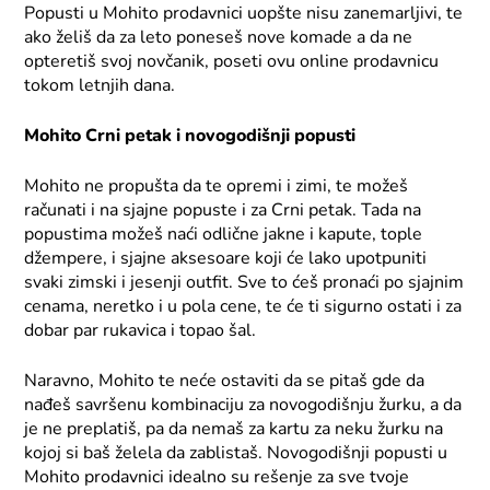
Popusti u Mohito prodavnici uopšte nisu zanemarljivi, te
ako želiš da za leto poneseš nove komade a da ne
opteretiš svoj novčanik, poseti ovu online prodavnicu
tokom letnjih dana.
Mohito Crni petak i novogodišnji popusti
Mohito ne propušta da te opremi i zimi, te možeš
računati i na sjajne popuste i za Crni petak. Tada na
popustima možeš naći odlične jakne i kapute, tople
džempere, i sjajne aksesoare koji će lako upotpuniti
svaki zimski i jesenji outfit. Sve to ćeš pronaći po sjajnim
cenama, neretko i u pola cene, te će ti sigurno ostati i za
dobar par rukavica i topao šal.
Naravno, Mohito te neće ostaviti da se pitaš gde da
nađeš savršenu kombinaciju za novogodišnju žurku, a da
je ne preplatiš, pa da nemaš za kartu za neku žurku na
kojoj si baš želela da zablistaš. Novogodišnji popusti u
Mohito prodavnici idealno su rešenje za sve tvoje