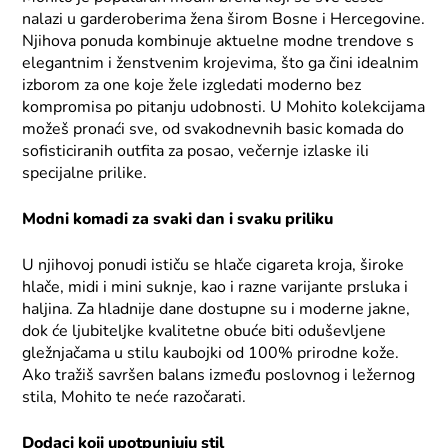
nalazi u garderoberima žena širom Bosne i Hercegovine.
Njihova ponuda kombinuje aktuelne modne trendove s
elegantnim i ženstvenim krojevima, što ga čini idealnim
izborom za one koje žele izgledati moderno bez
kompromisa po pitanju udobnosti. U Mohito kolekcijama
možeš pronaći sve, od svakodnevnih basic komada do
sofisticiranih outfita za posao, večernje izlaske ili
specijalne prilike.
Modni komadi za svaki dan i svaku priliku
U njihovoj ponudi ističu se hlače cigareta kroja, široke
hlače, midi i mini suknje, kao i razne varijante prsluka i
haljina. Za hladnije dane dostupne su i moderne jakne,
dok će ljubiteljke kvalitetne obuće biti oduševljene
gležnjačama u stilu kaubojki od 100% prirodne kože.
Ako tražiš savršen balans između poslovnog i ležernog
stila, Mohito te neće razočarati.
Dodaci koji upotpunjuju stil