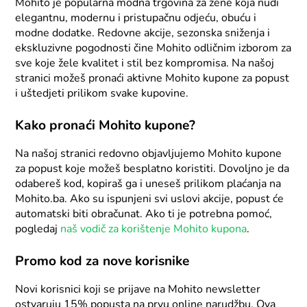
Mohito je popularna modna trgovina za žene koja nudi
elegantnu, modernu i pristupačnu odjeću, obuću i
modne dodatke. Redovne akcije, sezonska sniženja i
ekskluzivne pogodnosti čine Mohito odličnim izborom za
sve koje žele kvalitet i stil bez kompromisa. Na našoj
stranici možeš pronaći aktivne Mohito kupone za popust
i uštedjeti prilikom svake kupovine.
Kako pronaći Mohito kupone?
Na našoj stranici redovno objavljujemo Mohito kupone
za popust koje možeš besplatno koristiti. Dovoljno je da
odabereš kod, kopiraš ga i uneseš prilikom plaćanja na
Mohito.ba. Ako su ispunjeni svi uslovi akcije, popust će
automatski biti obračunat. Ako ti je potrebna pomoć,
pogledaj
naš vodič za korištenje Mohito kupona
.
Promo kod za nove korisnike
Novi korisnici koji se prijave na Mohito newsletter
ostvaruju 15% popusta na prvu online narudžbu. Ova