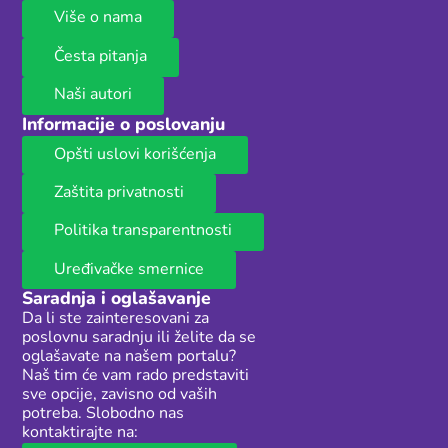
Više o nama
Česta pitanja
Naši autori
Informacije o poslovanju
Opšti uslovi korišćenja
Zaštita privatnosti
Politika transparentnosti
Uređivačke smernice
Saradnja i oglašavanje
Da li ste zainteresovani za
poslovnu saradnju ili želite da se
oglašavate na našem portalu?
Naš tim će vam rado predstaviti
sve opcije, zavisno od vaših
potreba. Slobodno nas
kontaktirajte na: