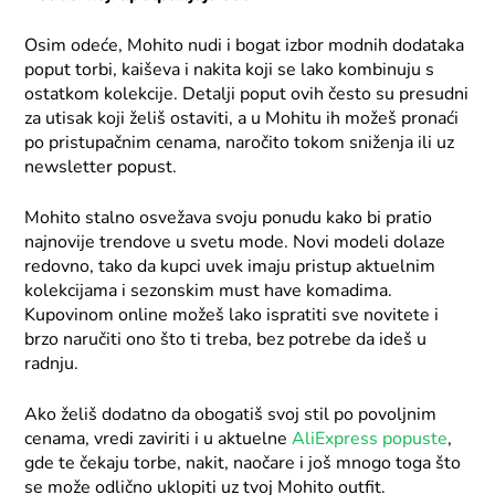
Osim odeće, Mohito nudi i bogat izbor modnih dodataka
poput torbi, kaiševa i nakita koji se lako kombinuju s
ostatkom kolekcije. Detalji poput ovih često su presudni
za utisak koji želiš ostaviti, a u Mohitu ih možeš pronaći
po pristupačnim cenama, naročito tokom sniženja ili uz
newsletter popust.
Mohito stalno osvežava svoju ponudu kako bi pratio
najnovije trendove u svetu mode. Novi modeli dolaze
redovno, tako da kupci uvek imaju pristup aktuelnim
kolekcijama i sezonskim must have komadima.
Kupovinom online možeš lako ispratiti sve novitete i
brzo naručiti ono što ti treba, bez potrebe da ideš u
radnju.
Ako želiš dodatno da obogatiš svoj stil po povoljnim
cenama, vredi zaviriti i u aktuelne
AliExpress popuste
,
gde te čekaju torbe, nakit, naočare i još mnogo toga što
se može odlično uklopiti uz tvoj Mohito outfit.