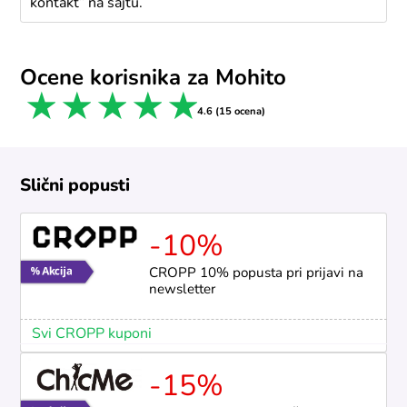
kontakt“ na sajtu.
Ocene korisnika za Mohito
1 star
2 stars
3 stars
4 stars
5 stars
4.6 (15 ocena)
Slični popusti
-10%
CROPP 10% popusta pri prijavi na
newsletter
Svi CROPP kuponi
-15%