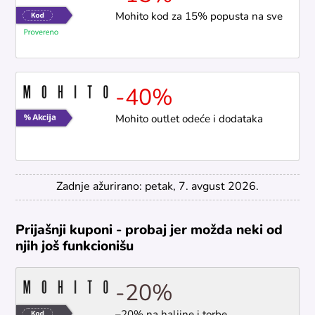
Mohito kod za 15% popusta na sve
-40%
Mohito outlet odeće i dodataka
Zadnje ažurirano: petak, 7. avgust 2026.
Prijašnji kuponi - probaj jer možda neki od
njih još funkcionišu
-20%