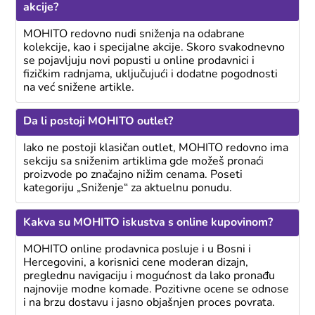
akcije?
MOHITO redovno nudi sniženja na odabrane
kolekcije, kao i specijalne akcije. Skoro svakodnevno
se pojavljuju novi popusti u online prodavnici i
fizičkim radnjama, uključujući i dodatne pogodnosti
na već snižene artikle.
Da li postoji MOHITO outlet?
Iako ne postoji klasičan outlet, MOHITO redovno ima
sekciju sa sniženim artiklima gde možeš pronaći
proizvode po značajno nižim cenama. Poseti
kategoriju „Sniženje“ za aktuelnu ponudu.
Kakva su MOHITO iskustva s online kupovinom?
MOHITO online prodavnica posluje i u Bosni i
Hercegovini, a korisnici cene moderan dizajn,
preglednu navigaciju i mogućnost da lako pronađu
najnovije modne komade. Pozitivne ocene se odnose
i na brzu dostavu i jasno objašnjen proces povrata.