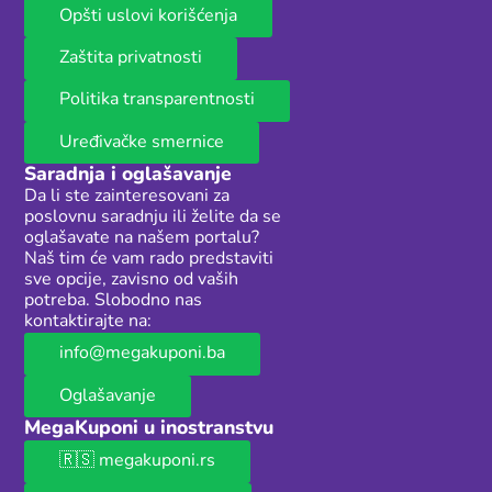
Opšti uslovi korišćenja
Zaštita privatnosti
Politika transparentnosti
Uređivačke smernice
Saradnja i oglašavanje
Da li ste zainteresovani za
poslovnu saradnju ili želite da se
oglašavate na našem portalu?
Naš tim će vam rado predstaviti
sve opcije, zavisno od vaših
potreba. Slobodno nas
kontaktirajte na:
info@megakuponi.ba
Oglašavanje
MegaKuponi u inostranstvu
🇷🇸 megakuponi.rs