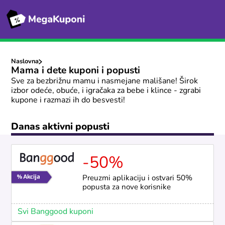
Naslovna
Mama i dete kuponi i popusti
Sve za bezbrižnu mamu i nasmejane mališane! Širok
izbor odeće, obuće, i igračaka za bebe i klince - zgrabi
kupone i razmazi ih do besvesti!
Danas aktivni popusti
-50%
Preuzmi aplikaciju i ostvari 50%
popusta za nove korisnike
Svi Banggood kuponi