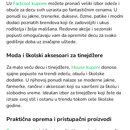
Uz
Factcool kupone
možete pronaći veliki izbor odeće i
obuće za decu svih uzrasta po fantastičnim cenama. U
ponudi su jakne, trenerke, duksevi, čizme, patike i modni
dodaci poznatih brendova koji će zadovoljiti i ukus
roditelja i želje mališana. Redovne akcije i sezonski
popusti omogućavaju vam da opremite decu za svako
godišnje doba uz značajne uštede.
Moda i školski aksesoari za tinejdžere
Za malo veću decu i tinejdžere,
House kuponi
donose
sjajne popuste na trendi odeću, obuću i školske
dodatke. U njihovoj ponudi nalaze se moderne jakne,
farmerke, rančevi i aksesoari koji su savršeni za školu i
slobodno vreme. Idealan izbor za tinejdžere koji žele da
izraze svoj stil i ostanu u trendu tokom cele školske
godine.
Praktična oprema i pristupačni proizvodi