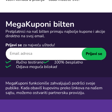
MegaKuponi bilten
Pretplatnici na naš bilten primaju najbolje kupone i akcije
direktno na svoj email.
Prijavi se
za najveću uštedu!
Prijavi se
Ručno testirano
100% besplatno
Odjava moguća bilokad
MegaKuponi funkcioniše zahvaljujući podršci svoje
publike. Kada obaviš kupovinu preko linkova na našem
sajtu, možemo ostvariti partnersku proviziju.