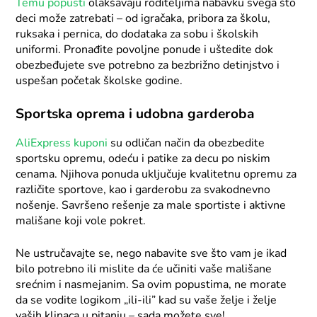
Temu popusti
olakšavaju roditeljima nabavku svega što
deci može zatrebati – od igračaka, pribora za školu,
ruksaka i pernica, do dodataka za sobu i školskih
uniformi. Pronađite povoljne ponude i uštedite dok
obezbeđujete sve potrebno za bezbrižno detinjstvo i
uspešan početak školske godine.
Sportska oprema i udobna garderoba
AliExpress kuponi
su odličan način da obezbedite
sportsku opremu, odeću i patike za decu po niskim
cenama. Njihova ponuda uključuje kvalitetnu opremu za
različite sportove, kao i garderobu za svakodnevno
nošenje. Savršeno rešenje za male sportiste i aktivne
mališane koji vole pokret.
Ne ustručavajte se, nego nabavite sve što vam je ikad
bilo potrebno ili mislite da će učiniti vaše mališane
srećnim i nasmejanim. Sa ovim popustima, ne morate
da se vodite logikom „ili-ili” kad su vaše želje i želje
vaših klinaca u pitanju – sada možete sve!