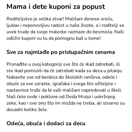
Mama i dete kuponi za popust
Roditeljstvo je velika stvar! Mališani donose sreću,
ljubav i neponovljivu radost u naše živote, a i roditelji se
uvek trude da svoje malecke razmaze do besmisla. Naši
odlični kuponi su tu da pomognu baš u tome!
Sve za najmlađe po pristupačnim cenama
Pronađite u ovoj kategoriji sve što će ikad zatrebati, ili
ste ikad pomislili da će zatrebati kada su deca u pitanju.
Nabavite sve od benkica do školskih rančeva, odeće i
obuće za sve uzraste, igračaka i svega što učiteljice i
nastavnice traže da bi vaši mališani napredovali u školi.
Naći ćete ovde i poklone od Deda Mraza i uskršnjeg
zeke, kao i sve ono što im možda ne treba, ali stvarno su
dosadni koliko žele.
Odeća, obuća i dodaci za decu