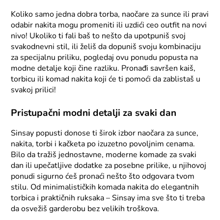
Koliko samo jedna dobra torba, naočare za sunce ili pravi
odabir nakita mogu promeniti ili uzdići ceo outfit na novi
nivo! Ukoliko ti fali baš to nešto da upotpuniš svoj
svakodnevni stil, ili želiš da dopuniš svoju kombinaciju
za specijalnu priliku, pogledaj ovu ponudu popusta na
modne detalje koji čine razliku. Pronađi savršen kaiš,
torbicu ili komad nakita koji će ti pomoći da zablistaš u
svakoj prilici!
Pristupačni modni detalji za svaki dan
Sinsay popusti donose ti širok izbor naočara za sunce,
nakita, torbi i kačketa po izuzetno povoljnim cenama.
Bilo da tražiš jednostavne, moderne komade za svaki
dan ili upečatljive dodatke za posebne prilike, u njihovoj
ponudi sigurno ćeš pronaći nešto što odgovara tvom
stilu. Od minimalističkih komada nakita do elegantnih
torbica i praktičnih ruksaka – Sinsay ima sve što ti treba
da osvežiš garderobu bez velikih troškova.