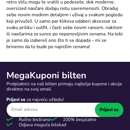
retro stilu mogu te vratiti u pedesete, dok moderne,
oversized naočare dodaju notu savremenosti. Obraduj
sebe novim modnim detaljem i uživaj u svakom pogledu
koji privučeš. U samo par klikova odaberi aksesoar za
svaku priliku i outfit, i časti sebe novim rancem, nakitom
ili naočarima za sunce po neponovljivim cenama. Na tebi
je samo da izabereš ono što ti se dopada – mi se
brinemo da to bude po najnižim cenama!
MegaKuponi bilten
Pretplatnici na naš bilten primaju najbolje kupone i akcije
direktno na svoj email.
Prijavi se
za najveću uštedu!
Prijavi se
Ručno testirano
100% besplatno
Odjava moguća bilokad