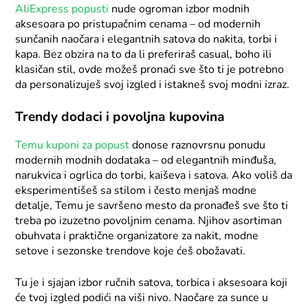
AliExpress popusti
nude ogroman izbor modnih
aksesoara po pristupačnim cenama – od modernih
sunčanih naočara i elegantnih satova do nakita, torbi i
kapa. Bez obzira na to da li preferiraš casual, boho ili
klasičan stil, ovde možeš pronaći sve što ti je potrebno
da personalizuješ svoj izgled i istakneš svoj modni izraz.
Trendy dodaci i povoljna kupovina
Temu kuponi za popust
donose raznovrsnu ponudu
modernih modnih dodataka – od elegantnih minđuša,
narukvica i ogrlica do torbi, kaiševa i satova. Ako voliš da
eksperimentišeš sa stilom i često menjaš modne
detalje, Temu je savršeno mesto da pronađeš sve što ti
treba po izuzetno povoljnim cenama. Njihov asortiman
obuhvata i praktične organizatore za nakit, modne
setove i sezonske trendove koje ćeš obožavati.
Tu je i sjajan izbor ručnih satova, torbica i aksesoara koji
će tvoj izgled podići na viši nivo. Naočare za sunce u