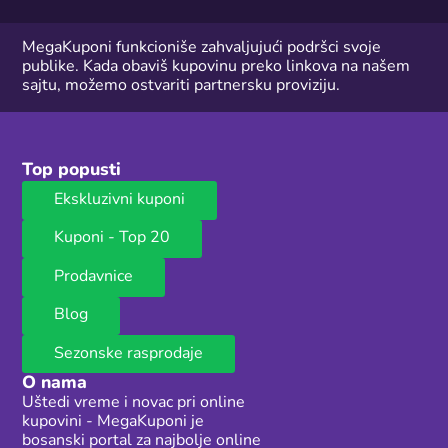
MegaKuponi funkcioniše zahvaljujući podršci svoje
publike. Kada obaviš kupovinu preko linkova na našem
sajtu, možemo ostvariti partnersku proviziju.
Top popusti
Ekskluzivni kuponi
Kuponi - Top 20
Prodavnice
Blog
Sezonske rasprodaje
O nama
Uštedi vreme i novac pri online
kupovini - MegaKuponi je
bosanski portal za najbolje online