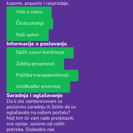
kupone, popuste i rasprodaje.
Više o nama
Česta pitanja
Naši autori
Informacije o poslovanju
Opšti uslovi korišćenja
Zaštita privatnosti
Politika transparentnosti
Uređivačke smernice
Saradnja i oglašavanje
Da li ste zainteresovani za
poslovnu saradnju ili želite da se
oglašavate na našem portalu?
Naš tim će vam rado predstaviti
sve opcije, zavisno od vaših
potreba. Slobodno nas