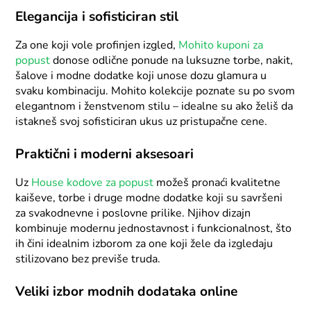
Elegancija i sofisticiran stil
Za one koji vole profinjen izgled,
Mohito kuponi za
popust
donose odlične ponude na luksuzne torbe, nakit,
šalove i modne dodatke koji unose dozu glamura u
svaku kombinaciju. Mohito kolekcije poznate su po svom
elegantnom i ženstvenom stilu – idealne su ako želiš da
istakneš svoj sofisticiran ukus uz pristupačne cene.
Praktični i moderni aksesoari
Uz
House kodove za popust
možeš pronaći kvalitetne
kaiševe, torbe i druge modne dodatke koji su savršeni
za svakodnevne i poslovne prilike. Njihov dizajn
kombinuje modernu jednostavnost i funkcionalnost, što
ih čini idealnim izborom za one koji žele da izgledaju
stilizovano bez previše truda.
Veliki izbor modnih dodataka online