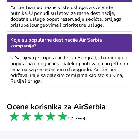
Air Serbia nudi razne vrste usluga za sve vrste
putnika. U ponudi su letovi za razne destinacije,
dodatne usluge poput rezervacije sedišta, prtljaga,
pristupa loungeovima i prioritetne usluge.
Koje su popularne destinacije Air Serbia
kompanije?
Iz Sarajeva je popularan let za Beograd, ali i mnogo je
popularna i mogućnost dalekog putovanja po jeftinim
cenama sa presedanjem u Beogradu. Air Serbia
održava linije sa dalekim zemljama kao što su Kina,
Rusija i druge.
Ocene korisnika za AirSerbia
1 star
2 stars
3 stars
4 stars
5 stars
5 (1 ocena)