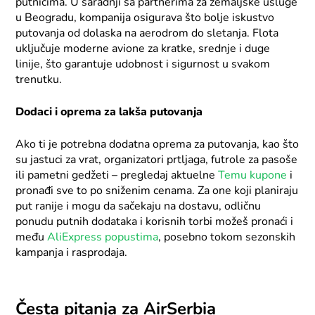
putnicima. U saradnji sa partnerima za zemaljske usluge
u Beogradu, kompanija osigurava što bolje iskustvo
putovanja od dolaska na aerodrom do sletanja. Flota
uključuje moderne avione za kratke, srednje i duge
linije, što garantuje udobnost i sigurnost u svakom
trenutku.
Dodaci i oprema za lakša putovanja
Ako ti je potrebna dodatna oprema za putovanja, kao što
su jastuci za vrat, organizatori prtljaga, futrole za pasoše
ili pametni gedžeti – pregledaj aktuelne
Temu kupone
i
pronađi sve to po sniženim cenama. Za one koji planiraju
put ranije i mogu da sačekaju na dostavu, odličnu
ponudu putnih dodataka i korisnih torbi možeš pronaći i
među
AliExpress popustima
, posebno tokom sezonskih
kampanja i rasprodaja.
Česta pitanja za AirSerbia