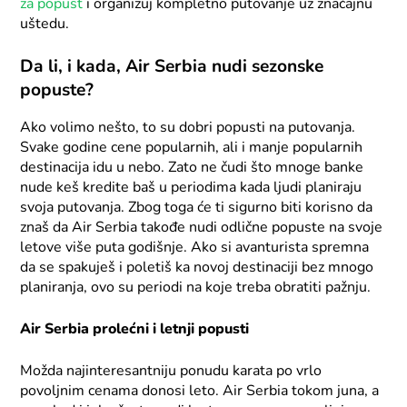
za popust
i organizuj kompletno putovanje uz značajnu
uštedu.
Da li, i kada, Air Serbia nudi sezonske
popuste?
Ako volimo nešto, to su dobri popusti na putovanja.
Svake godine cene popularnih, ali i manje popularnih
destinacija idu u nebo. Zato ne čudi što mnoge banke
nude keš kredite baš u periodima kada ljudi planiraju
svoja putovanja. Zbog toga će ti sigurno biti korisno da
znaš da Air Serbia takođe nudi odlične popuste na svoje
letove više puta godišnje. Ako si avanturista spremna
da se spakuješ i poletiš ka novoj destinaciji bez mnogo
planiranja, ovo su periodi na koje treba obratiti pažnju.
Air Serbia prolećni i letnji popusti
Možda najinteresantniju ponudu karata po vrlo
povoljnim cenama donosi leto. Air Serbia tokom juna, a