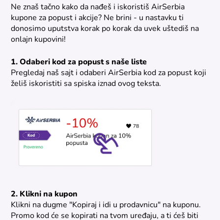
Ne znaš tačno kako da nađeš i iskoristiš AirSerbia
kupone za popust i akcije? Ne brini - u nastavku ti
donosimo uputstva korak po korak da uvek uštediš na
onlajn kupovini!
1. Odaberi kod za popust s naše liste
Pregledaj naš sajt i odaberi AirSerbia kod za popust koji
želiš iskoristiti sa spiska iznad ovog teksta.
2. Klikni na kupon
Klikni na dugme "Kopiraj i idi u prodavnicu" na kuponu.
Promo kod će se kopirati na tvom uređaju, a ti ćeš biti