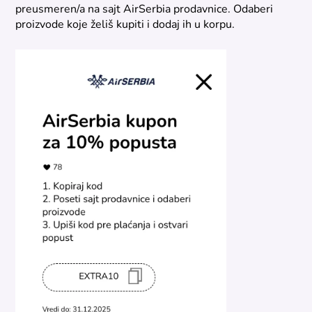
preusmeren/a na sajt AirSerbia prodavnice. Odaberi
proizvode koje želiš kupiti i dodaj ih u korpu.