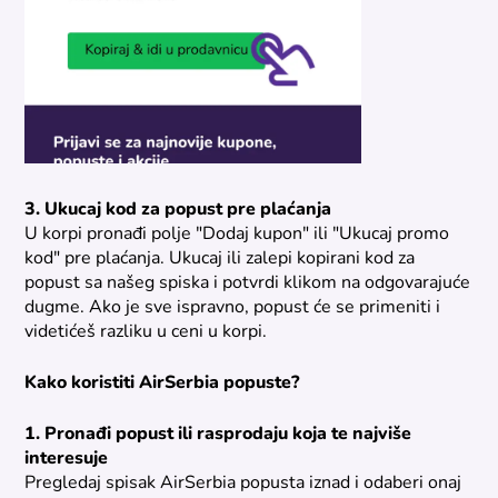
3. Ukucaj kod za popust pre plaćanja
U korpi pronađi polje "Dodaj kupon" ili "Ukucaj promo
kod" pre plaćanja. Ukucaj ili zalepi kopirani kod za
popust sa našeg spiska i potvrdi klikom na odgovarajuće
dugme. Ako je sve ispravno, popust će se primeniti i
videtićeš razliku u ceni u korpi.
Kako koristiti AirSerbia popuste?
1. Pronađi popust ili rasprodaju koja te najviše
interesuje
Pregledaj spisak AirSerbia popusta iznad i odaberi onaj