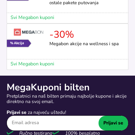
ostale pakete putovanja
Svi Megabon kuponi
-30%
Megabon akcije na wellness i spa
Svi Megabon kuponi
MegaKuponi bilten
Pretplatnici na naš bilten primaju najbolje kupone i akcije
direktno na svoj email.
Prijavi se
za najveću uštedu!
Prijavi se
Ručno testirano
100% besplatno