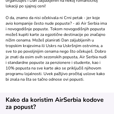
organizuješ i Dan zaljubljenih na nekoj romantičnoj
lokaciji po sjajnoj ceni!
O da, znamo da nisi očekivala ni Crni petak - jer koje
avio kompanije često nude popuste? - ali Air Serbia ima
i novogodišnje popuste. Tokom novogodišnjih popusta
možeš kupiti karte za egzotične destinacije po značajno
nižim cenama. Možeš planirati Dan zaljubljenih u
tropskim krajevima ili Uskrs na Uskršnjim ostrvima, a
sve to po povoljnijim cenama nego što očekuješ. Dobro
je znati da osim ovih sezonskih popusta, Air Serbia nudi
i standardne popuste za penzionere i studente, kao i
10% popusta na sve karte ako se priključiš njihovom
programu lojalnosti. Uvek pažljivo pročitaj uslove kako
bi znala na šta se tačno odnose ovi popusti.
Kako da koristim AirSerbia kodove
za popust?