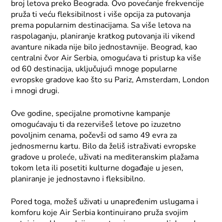
broj letova preko Beograda. Ovo povećanje frekvencije
pruža ti veću fleksibilnost i više opcija za putovanja
prema popularnim destinacijama. Sa više letova na
raspolaganju, planiranje kratkog putovanja ili vikend
avanture nikada nije bilo jednostavnije. Beograd, kao
centralni čvor Air Serbia, omogućava ti pristup ka više
od 60 destinacija, uključujući mnoge popularne
evropske gradove kao što su Pariz, Amsterdam, London
i mnogi drugi.
Ove godine, specijalne promotivne kampanje
omogućavaju ti da rezervišeš letove po izuzetno
povoljnim cenama, počevši od samo 49 evra za
jednosmernu kartu. Bilo da želiš istraživati evropske
gradove u proleće, uživati na mediteranskim plažama
tokom leta ili posetiti kulturne događaje u jesen,
planiranje je jednostavno i fleksibilno.
Pored toga, možeš uživati u unapređenim uslugama i
komforu koje Air Serbia kontinuirano pruža svojim