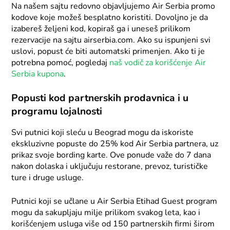
Na našem sajtu redovno objavljujemo Air Serbia promo
kodove koje možeš besplatno koristiti. Dovoljno je da
izabereš željeni kod, kopiraš ga i uneseš prilikom
rezervacije na sajtu airserbia.com. Ako su ispunjeni svi
uslovi, popust će biti automatski primenjen. Ako ti je
potrebna pomoć, pogledaj
naš vodič za korišćenje Air
Serbia kupona
.
Popusti kod partnerskih prodavnica i u
programu lojalnosti
Svi putnici koji sleću u Beograd mogu da iskoriste
ekskluzivne popuste do 25% kod Air Serbia partnera, uz
prikaz svoje bording karte. Ove ponude važe do 7 dana
nakon dolaska i uključuju restorane, prevoz, turističke
ture i druge usluge.
Putnici koji se učlane u Air Serbia Etihad Guest program
mogu da sakupljaju milje prilikom svakog leta, kao i
korišćenjem usluga više od 150 partnerskih firmi širom