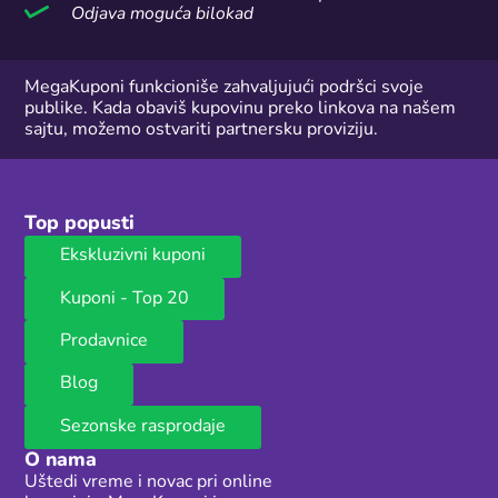
Odjava moguća bilokad
MegaKuponi funkcioniše zahvaljujući podršci svoje
publike. Kada obaviš kupovinu preko linkova na našem
sajtu, možemo ostvariti partnersku proviziju.
Top popusti
Ekskluzivni kuponi
Kuponi - Top 20
Prodavnice
Blog
Sezonske rasprodaje
O nama
Uštedi vreme i novac pri online