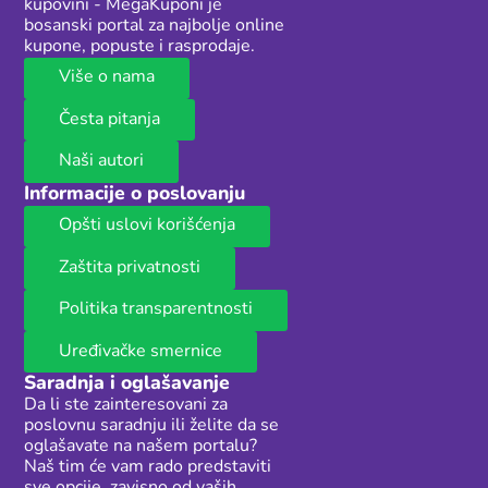
kupovini - MegaKuponi je
bosanski portal za najbolje online
kupone, popuste i rasprodaje.
Više o nama
Česta pitanja
Naši autori
Informacije o poslovanju
Opšti uslovi korišćenja
Zaštita privatnosti
Politika transparentnosti
Uređivačke smernice
Saradnja i oglašavanje
Da li ste zainteresovani za
poslovnu saradnju ili želite da se
oglašavate na našem portalu?
Naš tim će vam rado predstaviti