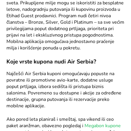
sveta. Prikupljene milje mogu se iskoristiti za besplatne
letove, nadogradnju putovanja ili kupovinu proizvoda u
Etihad Guest prodavnici. Program nudi četiri nivoa
članstva – Bronze, Silver, Gold i Platinum – sa sve većim
privilegijama poput dodatnog prtljaga, prioriteta pri
prijavi na let i ekskluzivnog pristupa pogodnostima.
Mobilna aplikacija omogućava jednostavno praćenje
milja i korišćenje ponuda u pokretu.
Koje vrste kupona nudi Air Serbia?
Najčešći Air Serbia kuponi omogućavaju popuste na
povratne ili promotivne avio-karte, dodatne usluge
poput prtljaga, izbora sedišta ili pristupa biznis
salonima. Povremeno su dostupne i akcije za određene
destinacije, grupna putovanja ili rezervacije preko
mobilne aplikacije.
Ako pored leta planiraš i smeštaj, spa vikend ili ceo
paket aranžman, obavezno pogledaj i
Megabon kupone