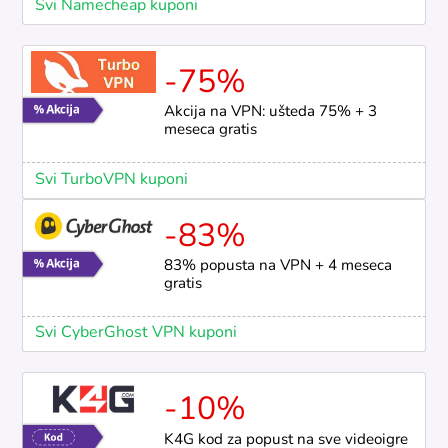
Svi Namecheap kuponi
-75%
Akcija na VPN: ušteda 75% + 3
meseca gratis
Svi TurboVPN kuponi
-83%
83% popusta na VPN + 4 meseca
gratis
Svi CyberGhost VPN kuponi
-10%
K4G kod za popust na sve videoigre