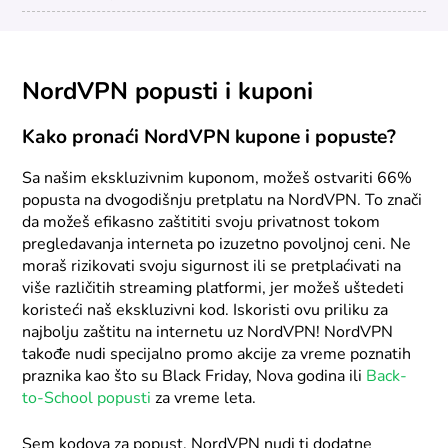
NordVPN popusti i kuponi
Kako pronaći NordVPN kupone i popuste?
Sa našim ekskluzivnim kuponom, možeš ostvariti 66%
popusta na dvogodišnju pretplatu na NordVPN. To znači
da možeš efikasno zaštititi svoju privatnost tokom
pregledavanja interneta po izuzetno povoljnoj ceni. Ne
moraš rizikovati svoju sigurnost ili se pretplaćivati na
više različitih streaming platformi, jer možeš uštedeti
koristeći naš ekskluzivni kod. Iskoristi ovu priliku za
najbolju zaštitu na internetu uz NordVPN! NordVPN
takođe nudi specijalno promo akcije za vreme poznatih
praznika kao što su Black Friday, Nova godina ili
Back-
to-School popusti
za vreme leta.
Sem kodova za popust, NordVPN nudi ti dodatne