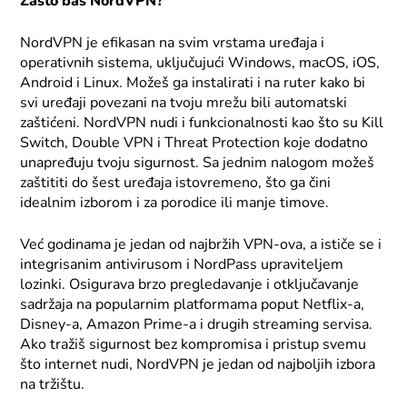
Zašto baš NordVPN?
NordVPN je efikasan na svim vrstama uređaja i
operativnih sistema, uključujući Windows, macOS, iOS,
Android i Linux. Možeš ga instalirati i na ruter kako bi
svi uređaji povezani na tvoju mrežu bili automatski
zaštićeni. NordVPN nudi i funkcionalnosti kao što su Kill
Switch, Double VPN i Threat Protection koje dodatno
unapređuju tvoju sigurnost. Sa jednim nalogom možeš
zaštititi do šest uređaja istovremeno, što ga čini
idealnim izborom i za porodice ili manje timove.
Već godinama je jedan od najbržih VPN-ova, a ističe se i
integrisanim antivirusom i NordPass upraviteljem
lozinki. Osigurava brzo pregledavanje i otključavanje
sadržaja na popularnim platformama poput Netflix-a,
Disney-a, Amazon Prime-a i drugih streaming servisa.
Ako tražiš sigurnost bez kompromisa i pristup svemu
što internet nudi, NordVPN je jedan od najboljih izbora
na tržištu.