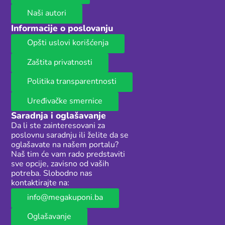
Naši autori
Informacije o poslovanju
Opšti uslovi korišćenja
Zaštita privatnosti
Politika transparentnosti
Uređivačke smernice
Saradnja i oglašavanje
Da li ste zainteresovani za
poslovnu saradnju ili želite da se
oglašavate na našem portalu?
Naš tim će vam rado predstaviti
sve opcije, zavisno od vaših
potreba. Slobodno nas
kontaktirajte na:
info@megakuponi.ba
Oglašavanje