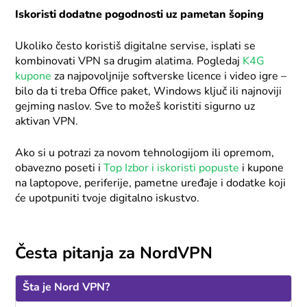
Iskoristi dodatne pogodnosti uz pametan šoping
Ukoliko često koristiš digitalne servise, isplati se
kombinovati VPN sa drugim alatima. Pogledaj
K4G
kupone
za najpovoljnije softverske licence i video igre –
bilo da ti treba Office paket, Windows ključ ili najnoviji
gejming naslov. Sve to možeš koristiti sigurno uz
aktivan VPN.
Ako si u potrazi za novom tehnologijom ili opremom,
obavezno poseti i
Top Izbor i iskoristi popuste
i kupone
na laptopove, periferije, pametne uređaje i dodatke koji
će upotpuniti tvoje digitalno iskustvo.
Česta pitanja za NordVPN
Šta je Nord VPN?