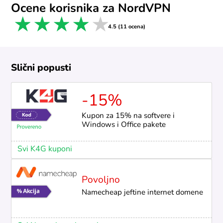
Ocene korisnika za NordVPN
1 star
2 stars
3 stars
4 stars
5 stars
4.5 (11 ocena)
Slični popusti
-15%
Kupon za 15% na softvere i
Windows i Office pakete
Svi K4G kuponi
Povoljno
Namecheap jeftine internet domene