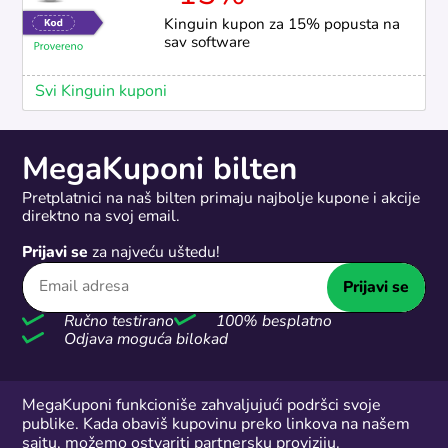
Kinguin kupon za 15% popusta na
sav software
Svi Kinguin kuponi
MegaKuponi bilten
Pretplatnici na naš bilten primaju najbolje kupone i akcije
direktno na svoj email.
Prijavi se
za najveću uštedu!
Prijavi se
Ručno testirano
100% besplatno
Odjava moguća bilokad
MegaKuponi funkcioniše zahvaljujući podršci svoje
publike. Kada obaviš kupovinu preko linkova na našem
sajtu, možemo ostvariti partnersku proviziju.