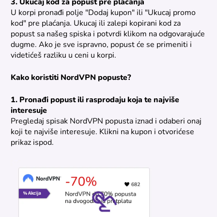
3. Ukucaj kod za popust pre plaćanja
U korpi pronađi polje "Dodaj kupon" ili "Ukucaj promo
kod" pre plaćanja. Ukucaj ili zalepi kopirani kod za
popust sa našeg spiska i potvrdi klikom na odgovarajuće
dugme. Ako je sve ispravno, popust će se primeniti i
videtićeš razliku u ceni u korpi.
Kako koristiti NordVPN popuste?
1. Pronađi popust ili rasprodaju koja te najviše
interesuje
Pregledaj spisak NordVPN popusta iznad i odaberi onaj
koji te najviše interesuje. Klikni na kupon i otvorićese
prikaz ispod.