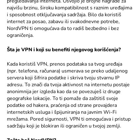
pregledavanja interneta. Osvojio je brojne nagrade za
najvišu brzinu, široku kompatibilnost s raznim uređajima
i sposobnost otključavanja sadržaja. Bilo da koristiš
internet za posao, zabavu ili svakodnevne potrebe,
NordVPN ti omogućava da to radiš bezbedno i bez
ograničenja.
Šta je VPN i koji su benefiti njegovog korišćenja?
Kada koristiš VPN, prenos podataka sa tvog uređaja
(npr. telefona, računara) usmerava se preko udaljenog
servera koji šifrira podatke i skriva tvoju stvarnu IP
adresu. To znači da tvoja aktivnost na internetu postaje
anonimnija jer izgleda kao da se povezuješ iz druge
geografske lokacije. To ti pomaže da zaštitiš svoje
podatke od hakera, praćenja od strane provajdera
internetskih usluga i špijuniranja na javnim Wi-Fi
mrežama. Pored sigurnosti, VPN ti omogućava i pristup
sadržaju koji je blokiran ili ograničen u tvojoj zemlji.