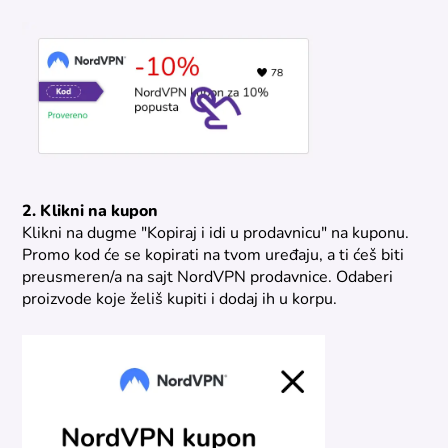
2. Klikni na kupon
Klikni na dugme "Kopiraj i idi u prodavnicu" na kuponu.
Promo kod će se kopirati na tvom uređaju, a ti ćeš biti
preusmeren/a na sajt NordVPN prodavnice. Odaberi
proizvode koje želiš kupiti i dodaj ih u korpu.