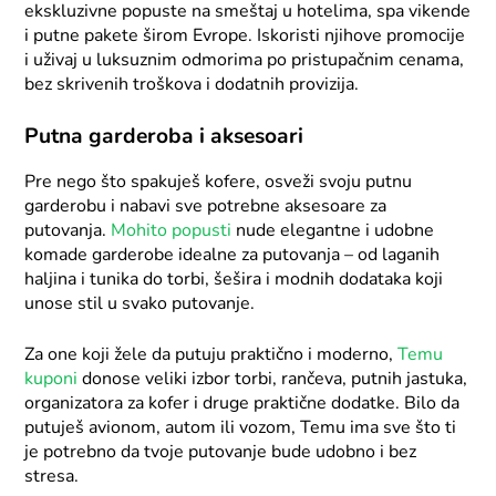
ekskluzivne popuste na smeštaj u hotelima, spa vikende
i putne pakete širom Evrope. Iskoristi njihove promocije
i uživaj u luksuznim odmorima po pristupačnim cenama,
bez skrivenih troškova i dodatnih provizija.
Putna garderoba i aksesoari
Pre nego što spakuješ kofere, osveži svoju putnu
garderobu i nabavi sve potrebne aksesoare za
putovanja.
Mohito popusti
nude elegantne i udobne
komade garderobe idealne za putovanja – od laganih
haljina i tunika do torbi, šešira i modnih dodataka koji
unose stil u svako putovanje.
Za one koji žele da putuju praktično i moderno,
Temu
kuponi
donose veliki izbor torbi, rančeva, putnih jastuka,
organizatora za kofer i druge praktične dodatke. Bilo da
putuješ avionom, autom ili vozom, Temu ima sve što ti
je potrebno da tvoje putovanje bude udobno i bez
stresa.