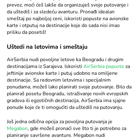
prevoz, moći ćeš lakše da organizuješ svoje putovanje i
da uštediš i za sledeću avanturu. Pronađi idealan
smeštaj po najboljoj ceni, iskoristi popuste na avionske
karte i otputuj na destinacije koje do sada nisi imao
priliku da posetiš!
Uštedi na letovima i smeštaju
AirSerbia nudi povoljne letove ka Beogradu i drugim
destinacijama iz Sarajeva. Iskoristi
AirSerbia popuste
za
jeftinije avionske karte i putuj udobno na omiljene
destinacije. Sa redovnim letovima i specijalnim
ponudama, možeš lako planirati svoje putovanje. Bilo da
planiraš posetu Beogradu, istraživanje novih evropskih
gradova ili egzotičnih destinacija, AirSerbia ima sjajne
ponude koje će ti omogućiti da uštediš na putovanju.
Još jedna odlična opcija za povoljna putovanja je
Megabon
, gde možeš pronaći sve što ti je potrebno za
planiranje savršene avanture. Megabon nudi