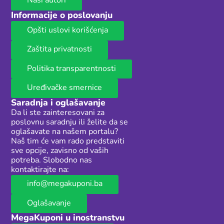
Naši autori
Informacije o poslovanju
Opšti uslovi korišćenja
Zaštita privatnosti
Politika transparentnosti
Uređivačke smernice
Saradnja i oglašavanje
Da li ste zainteresovani za
poslovnu saradnju ili želite da se
oglašavate na našem portalu?
Naš tim će vam rado predstaviti
sve opcije, zavisno od vaših
potreba. Slobodno nas
kontaktirajte na:
info@megakuponi.ba
Oglašavanje
MegaKuponi u inostranstvu