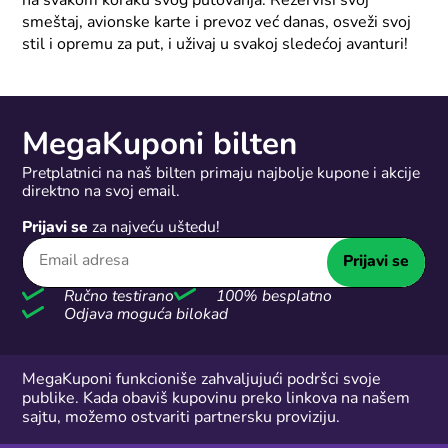
na svakom koraku svog putovanja. Rezerviši svoj
smeštaj, avionske karte i prevoz već danas, osveži svoj
stil i opremu za put, i uživaj u svakoj sledećoj avanturi!
MegaKuponi bilten
Pretplatnici na naš bilten primaju najbolje kupone i akcije
direktno na svoj email.
Prijavi se
za najveću uštedu!
Prijavi se
Ručno testirano
100% besplatno
Odjava moguća bilokad
MegaKuponi funkcioniše zahvaljujući podršci svoje
publike. Kada obaviš kupovinu preko linkova na našem
sajtu, možemo ostvariti partnersku proviziju.