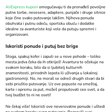
AliExpress kuponi
omogućavaju ti da pronađeš povoljne
putne torbe, nesesere, adaptere, punjače i druge sitnice
koje čine svako putovanje lakšim. Njihova ponuda
obuhvata i putnu odeću, sportsku obuću i dodatke
idealne za avanturiste koji vole da putuju spremni i
organizovani.
Iskoristi ponude i putuj bez brige
Stoga, spakuj kofer i zaputi se u nove pohode – toliko
mesta jedva čeka da ih otkriješ! Avantura te očekuje na
svakom koraku, bilo da si ljubitelj kulturnih
znamenitosti, prirodnih lepota ili uživanja u lokalnoj
gastronomiji. No, ne moraš se odreći drugih stvari da bi
sebi priuštio putovanje. Uz ove popuste na smeštaj,
karte i opremu za put, možeš proputovati ceo svet, a da
tvoj budžet to ni ne oseti!
Ne čekaj više! Iskoristi ove neverovatne ponude i uštedi