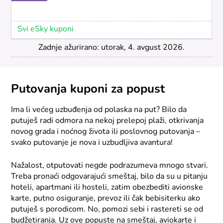
Svi eSky kuponi
Zadnje ažurirano: utorak, 4. avgust 2026.
Putovanja kuponi za popust
Ima li većeg uzbuđenja od polaska na put? Bilo da
putuješ radi odmora na nekoj prelepoj plaži, otkrivanja
novog grada i noćnog života ili poslovnog putovanja –
svako putovanje je nova i uzbudljiva avantura!
Nažalost, otputovati negde podrazumeva mnogo stvari.
Treba pronaći odgovarajući smeštaj, bilo da su u pitanju
hoteli, apartmani ili hosteli, zatim obezbediti avionske
karte, putno osiguranje, prevoz ili čak bebisiterku ako
putuješ s porodicom. No, pomozi sebi i rastereti se od
budžetiranja. Uz ove popuste na smeštaj, aviokarte i