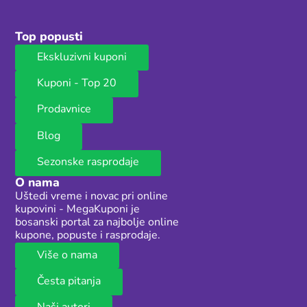
Top popusti
Ekskluzivni kuponi
Kuponi - Top 20
Prodavnice
Blog
Sezonske rasprodaje
O nama
Uštedi vreme i novac pri online
kupovini - MegaKuponi je
bosanski portal za najbolje online
kupone, popuste i rasprodaje.
Više o nama
Česta pitanja