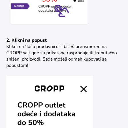
2. Klikni na popust
Klikni na "Idi u prodavnicu" i bićeš preusmeren na
CROPP sajt gde su prikazane rasprodaje ili trenutačno
sniženi proizvodi. Sada možeš odmah kupovati sa
popustom!