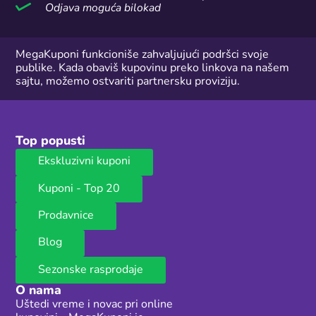
Odjava moguća bilokad
MegaKuponi funkcioniše zahvaljujući podršci svoje
publike. Kada obaviš kupovinu preko linkova na našem
sajtu, možemo ostvariti partnersku proviziju.
Top popusti
Ekskluzivni kuponi
Kuponi - Top 20
Prodavnice
Blog
Sezonske rasprodaje
O nama
Uštedi vreme i novac pri online