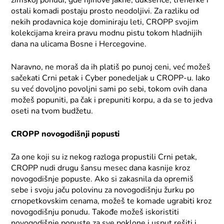
zimskoj ponudi, gde njihove jakne, dukserice, trenerke i
ostali komadi postaju prosto neodoljivi. Za razliku od
nekih prodavnica koje dominiraju leti, CROPP svojim
kolekcijama kreira pravu modnu pistu tokom hladnijih
dana na ulicama Bosne i Hercegovine.
Naravno, ne moraš da ih platiš po punoj ceni, već možeš
sačekati Crni petak i Cyber ponedeljak u CROPP-u. Iako
su već dovoljno povoljni sami po sebi, tokom ovih dana
možeš popuniti, pa čak i prepuniti korpu, a da se to jedva
oseti na tvom budžetu.
CROPP novogodišnji popusti
Za one koji su iz nekog razloga propustili Crni petak,
CROPP nudi drugu šansu mesec dana kasnije kroz
novogodišnje popuste. Ako si zakasnila da opremiš
sebe i svoju jaču polovinu za novogodišnju žurku po
crnopetkovskim cenama, možeš te komade ugrabiti kroz
novogodišnju ponudu. Takođe možeš iskoristiti
novogodišnje popuste za sve poklone i usput rešiti i