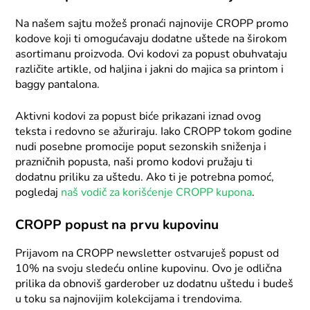
Na našem sajtu možeš pronaći najnovije CROPP promo
kodove koji ti omogućavaju dodatne uštede na širokom
asortimanu proizvoda. Ovi kodovi za popust obuhvataju
različite artikle, od haljina i jakni do majica sa printom i
baggy pantalona.
Aktivni kodovi za popust biće prikazani iznad ovog
teksta i redovno se ažuriraju. Iako CROPP tokom godine
nudi posebne promocije poput sezonskih sniženja i
prazničnih popusta, naši promo kodovi pružaju ti
dodatnu priliku za uštedu. Ako ti je potrebna pomoć,
pogledaj
naš vodič za korišćenje CROPP kupona
.
CROPP popust na prvu kupovinu
Prijavom na CROPP newsletter ostvaruješ popust od
10% na svoju sledeću online kupovinu. Ovo je odlična
prilika da obnoviš garderober uz dodatnu uštedu i budeš
u toku sa najnovijim kolekcijama i trendovima.