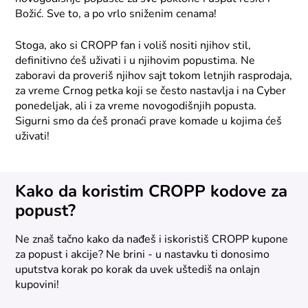
Božić. Sve to, a po vrlo sniženim cenama!
Stoga, ako si CROPP fan i voliš nositi njihov stil,
definitivno ćeš uživati i u njihovim popustima. Ne
zaboravi da proveriš njihov sajt tokom letnjih rasprodaja,
za vreme Crnog petka koji se često nastavlja i na Cyber
ponedeljak, ali i za vreme novogodišnjih popusta.
Sigurni smo da ćeš pronaći prave komade u kojima ćeš
uživati!
Kako da koristim CROPP kodove za
popust?
Ne znaš tačno kako da nađeš i iskoristiš CROPP kupone
za popust i akcije? Ne brini - u nastavku ti donosimo
uputstva korak po korak da uvek uštediš na onlajn
kupovini!