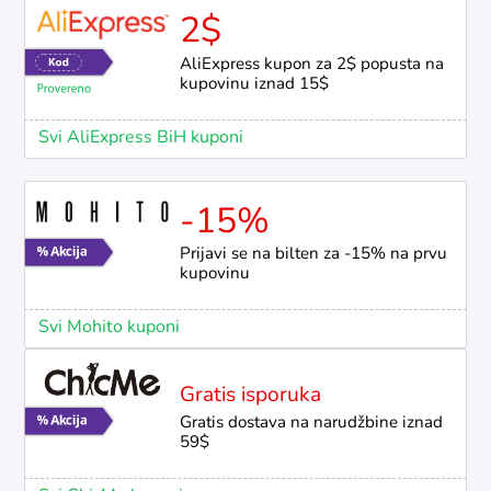
2$
AliExpress kupon za 2$ popusta na
kupovinu iznad 15$
Svi AliExpress BiH kuponi
-15%
Prijavi se na bilten za -15% na prvu
kupovinu
Svi Mohito kuponi
Gratis isporuka
Gratis dostava na narudžbine iznad
59$