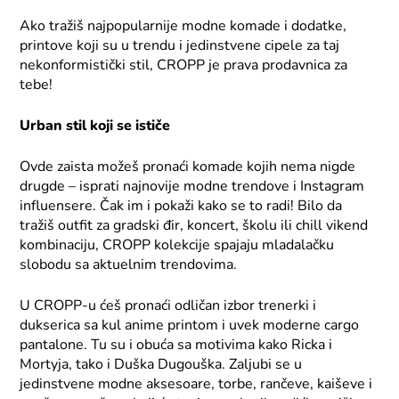
Ako tražiš najpopularnije modne komade i dodatke,
printove koji su u trendu i jedinstvene cipele za taj
nekonformistički stil, CROPP je prava prodavnica za
tebe!
Urban stil koji se ističe
Ovde zaista možeš pronaći komade kojih nema nigde
drugde – isprati najnovije modne trendove i Instagram
influensere. Čak im i pokaži kako se to radi! Bilo da
tražiš outfit za gradski đir, koncert, školu ili chill vikend
kombinaciju, CROPP kolekcije spajaju mladalačku
slobodu sa aktuelnim trendovima.
U CROPP-u ćeš pronaći odličan izbor trenerki i
dukserica sa kul anime printom i uvek moderne cargo
pantalone. Tu su i obuća sa motivima kako Ricka i
Mortyja, tako i Duška Dugouška. Zaljubi se u
jedinstvene modne aksesoare, torbe, rančeve, kaiševe i