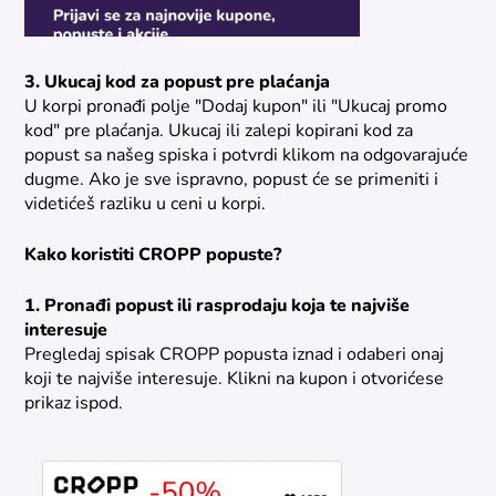
3. Ukucaj kod za popust pre plaćanja
U korpi pronađi polje "Dodaj kupon" ili "Ukucaj promo
kod" pre plaćanja. Ukucaj ili zalepi kopirani kod za
popust sa našeg spiska i potvrdi klikom na odgovarajuće
dugme. Ako je sve ispravno, popust će se primeniti i
videtićeš razliku u ceni u korpi.
Kako koristiti CROPP popuste?
1. Pronađi popust ili rasprodaju koja te najviše
interesuje
Pregledaj spisak CROPP popusta iznad i odaberi onaj
koji te najviše interesuje. Klikni na kupon i otvorićese
prikaz ispod.