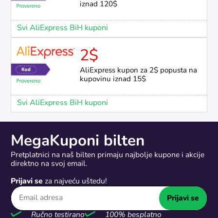
iznad 120$
Svi AliExpress BiH kuponi
2$
AliExpress kupon za 2$ popusta na
kupovinu iznad 15$
Svi AliExpress BiH kuponi
MegaKuponi bilten
Pretplatnici na naš bilten primaju najbolje kupone i akcije
direktno na svoj email.
Prijavi se
za najveću uštedu!
Prijavi se
Ručno testirano
100% besplatno