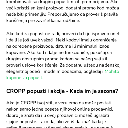
kombinovati sa drugim popustima ili promocijama. Ako
već koristiš sniženi proizvod, dodatni promo kod možda
neće biti primenljiv. Preporučujemo da proveriš pravila
korišćenja pre završetka narudžbine.
Ako kod za popust ne radi, proveri da li je ispravno unet
i da li je još uvek važeći. Neki kodovi imaju ograničenja
na određene proizvode, datume ili minimalni iznos
kupovine. Ako kod i dalje ne funkcioniše, pokušaj sa
drugim dostupnim promo kodom sa našeg sajta ili
proveri uslove korišćenja. Za dodatnu uštedu na ženskoj
elegantnoj odeći i modnim dodacima, pogledaj i
Mohito
kupone za popust
.
CROPP popusti i akcije - Kada im je sezona?
Ako je CROPP tvoj stil, a verujemo da može postati
nakon samo jedne posete njihovoj online prodavnici,
dobro je znati da i u ovoj prodavnici možeš ugrabiti
sjajne popuste. Tako da, ako želiš da znaš kada je