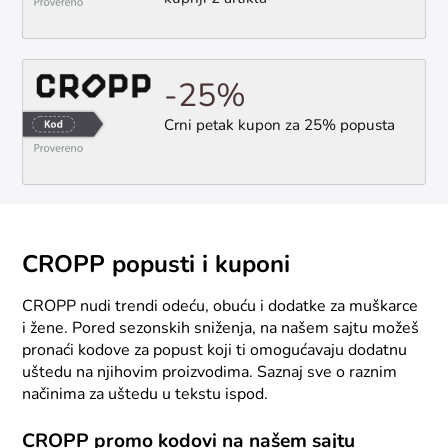
-25%
Crni petak kupon za 25% popusta
CROPP popusti i kuponi
CROPP nudi trendi odeću, obuću i dodatke za muškarce
i žene. Pored sezonskih sniženja, na našem sajtu možeš
pronaći kodove za popust koji ti omogućavaju dodatnu
uštedu na njihovim proizvodima. Saznaj sve o raznim
načinima za uštedu u tekstu ispod.
CROPP promo kodovi na našem sajtu