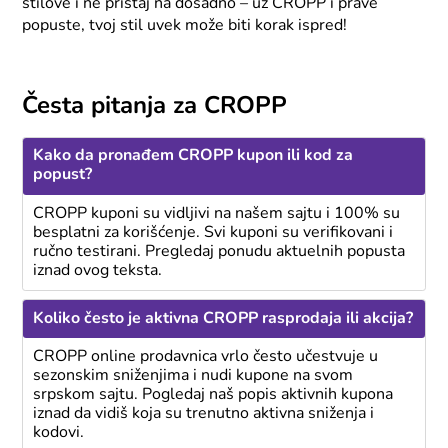
stilove i ne pristaj na dosadno – uz CROPP i prave
popuste, tvoj stil uvek može biti korak ispred!
Česta pitanja za CROPP
Kako da pronađem CROPP kupon ili kod za
popust?
CROPP kuponi su vidljivi na našem sajtu i 100% su
besplatni za korišćenje. Svi kuponi su verifikovani i
ručno testirani. Pregledaj ponudu aktuelnih popusta
iznad ovog teksta.
Koliko često je aktivna CROPP rasprodaja ili akcija?
CROPP online prodavnica vrlo često učestvuje u
sezonskim sniženjima i nudi kupone na svom
srpskom sajtu. Pogledaj naš popis aktivnih kupona
iznad da vidiš koja su trenutno aktivna sniženja i
kodovi.