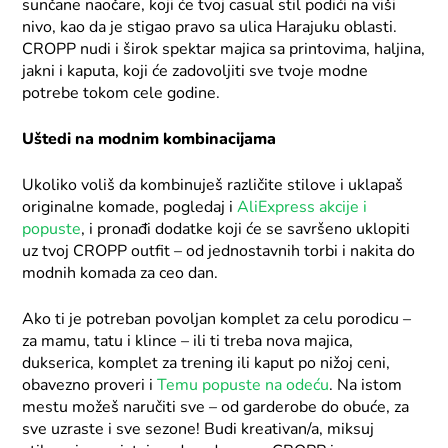
sunčane naočare, koji će tvoj casual stil podići na viši
nivo, kao da je stigao pravo sa ulica Harajuku oblasti.
CROPP nudi i širok spektar majica sa printovima, haljina,
jakni i kaputa, koji će zadovoljiti sve tvoje modne
potrebe tokom cele godine.
Uštedi na modnim kombinacijama
Ukoliko voliš da kombinuješ različite stilove i uklapaš
originalne komade, pogledaj i
AliExpress akcije i
popuste
, i pronađi dodatke koji će se savršeno uklopiti
uz tvoj CROPP outfit – od jednostavnih torbi i nakita do
modnih komada za ceo dan.
Ako ti je potreban povoljan komplet za celu porodicu –
za mamu, tatu i klince – ili ti treba nova majica,
dukserica, komplet za trening ili kaput po nižoj ceni,
obavezno proveri i
Temu popuste na odeću
. Na istom
mestu možeš naručiti sve – od garderobe do obuće, za
sve uzraste i sve sezone! Budi kreativan/a, miksuj