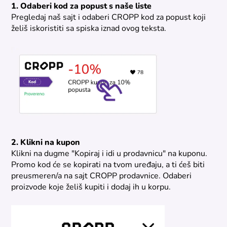
1. Odaberi kod za popust s naše liste
Pregledaj naš sajt i odaberi CROPP kod za popust koji
želiš iskoristiti sa spiska iznad ovog teksta.
2. Klikni na kupon
Klikni na dugme "Kopiraj i idi u prodavnicu" na kuponu.
Promo kod će se kopirati na tvom uređaju, a ti ćeš biti
preusmeren/a na sajt CROPP prodavnice. Odaberi
proizvode koje želiš kupiti i dodaj ih u korpu.