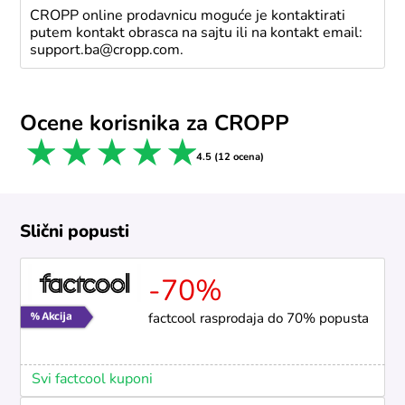
CROPP online prodavnicu moguće je kontaktirati
putem kontakt obrasca na sajtu ili na kontakt email:
support.ba@cropp.com.
Ocene korisnika za CROPP
1 star
2 stars
3 stars
4 stars
5 stars
4.5 (12 ocena)
Slični popusti
-70%
factcool rasprodaja do 70% popusta
Svi factcool kuponi