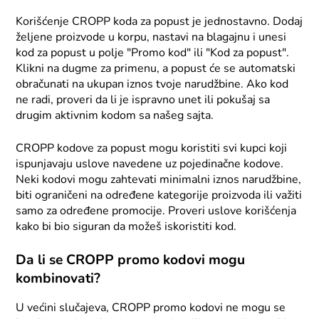
Korišćenje CROPP koda za popust je jednostavno. Dodaj
željene proizvode u korpu, nastavi na blagajnu i unesi
kod za popust u polje "Promo kod" ili "Kod za popust".
Klikni na dugme za primenu, a popust će se automatski
obračunati na ukupan iznos tvoje narudžbine. Ako kod
ne radi, proveri da li je ispravno unet ili pokušaj sa
drugim aktivnim kodom sa našeg sajta.
CROPP kodove za popust mogu koristiti svi kupci koji
ispunjavaju uslove navedene uz pojedinačne kodove.
Neki kodovi mogu zahtevati minimalni iznos narudžbine,
biti ograničeni na određene kategorije proizvoda ili važiti
samo za određene promocije. Proveri uslove korišćenja
kako bi bio siguran da možeš iskoristiti kod.
Da li se CROPP promo kodovi mogu
kombinovati?
U većini slučajeva, CROPP promo kodovi ne mogu se