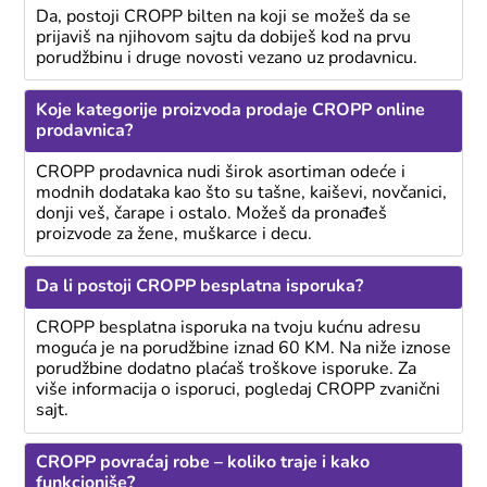
Da, postoji CROPP bilten na koji se možeš da se
prijaviš na njihovom sajtu da dobiješ kod na prvu
porudžbinu i druge novosti vezano uz prodavnicu.
Koje kategorije proizvoda prodaje CROPP online
prodavnica?
CROPP prodavnica nudi širok asortiman odeće i
modnih dodataka kao što su tašne, kaiševi, novčanici,
donji veš, čarape i ostalo. Možeš da pronađeš
proizvode za žene, muškarce i decu.
Da li postoji CROPP besplatna isporuka?
CROPP besplatna isporuka na tvoju kućnu adresu
moguća je na porudžbine iznad 60 KM. Na niže iznose
porudžbine dodatno plaćaš troškove isporuke. Za
više informacija o isporuci, pogledaj CROPP zvanični
sajt.
CROPP povraćaj robe – koliko traje i kako
funkcioniše?