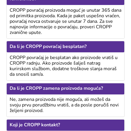
CROPP povraćaj proizvoda moguć je unutar 365 dana
od primitka proizvoda. Kada je paket uspešno vraćen,
povraćaj novca ostvaruje se unutar 7 dana. Za sve
najnovije informacije o povraćaju, proveri CROPP
zvanične upute.
Da li je CROPP povraćaj besplatan?
CROPP povraćaj je besplatan ako proizvode vratiš u
CROPP radnju. Ako proizvode šalješ natrag
kurirskom službom, dodatne troškove slanja moraš
da snosiš sam/a.
Da li je CROPP zamena proizvoda moguća?
Ne, zamena proizvoda nije moguća, ali možeš da
svoju prvu porudžbinu vratiš, a da posle poručiš novi
željeni proizvod.
Koji je CROPP kontakt?