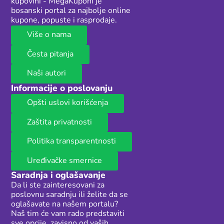
kupovini - MegaKuponi je
bosanski portal za najbolje online
kupone, popuste i rasprodaje.
Više o nama
Česta pitanja
Naši autori
Informacije o poslovanju
Opšti uslovi korišćenja
Zaštita privatnosti
Politika transparentnosti
Uređivačke smernice
Saradnja i oglašavanje
Da li ste zainteresovani za
poslovnu saradnju ili želite da se
oglašavate na našem portalu?
Naš tim će vam rado predstaviti
sve opcije, zavisno od vaših