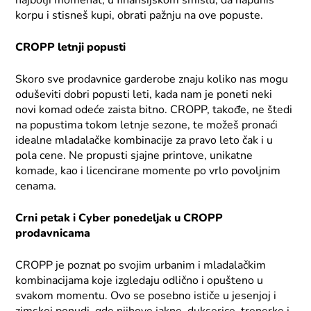
najbolji momenat, u finansijskom smislu, da napuniš
korpu i stisneš kupi, obrati pažnju na ove popuste.
CROPP letnji popusti
Skoro sve prodavnice garderobe znaju koliko nas mogu
oduševiti dobri popusti leti, kada nam je poneti neki
novi komad odeće zaista bitno. CROPP, takođe, ne štedi
na popustima tokom letnje sezone, te možeš pronaći
idealne mladalačke kombinacije za pravo leto čak i u
pola cene. Ne propusti sjajne printove, unikatne
komade, kao i licencirane momente po vrlo povoljnim
cenama.
Crni petak i Cyber ponedeljak u CROPP
prodavnicama
CROPP je poznat po svojim urbanim i mladalačkim
kombinacijama koje izgledaju odlično i opušteno u
svakom momentu. Ovo se posebno ističe u jesenjoj i