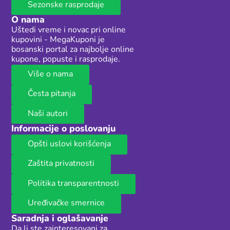
Sezonske rasprodaje
O nama
Uštedi vreme i novac pri online
kupovini - MegaKuponi je
bosanski portal za najbolje online
kupone, popuste i rasprodaje.
Više o nama
Česta pitanja
Naši autori
Informacije o poslovanju
Opšti uslovi korišćenja
Zaštita privatnosti
Politika transparentnosti
Uređivačke smernice
Saradnja i oglašavanje
Da li ste zainteresovani za