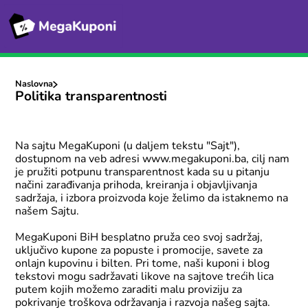
Naslovna
Politika transparentnosti
Na sajtu MegaKuponi (u daljem tekstu "Sajt"),
dostupnom na veb adresi www.megakuponi.ba, cilj nam
je pružiti potpunu transparentnost kada su u pitanju
načini zarađivanja prihoda, kreiranja i objavljivanja
sadržaja, i izbora proizvoda koje želimo da istaknemo na
našem Sajtu.
MegaKuponi BiH besplatno pruža ceo svoj sadržaj,
uključivo kupone za popuste i promocije, savete za
onlajn kupovinu i bilten. Pri tome, naši kuponi i blog
tekstovi mogu sadržavati likove na sajtove trećih lica
putem kojih možemo zaraditi malu proviziju za
pokrivanje troškova održavanja i razvoja našeg sajta.