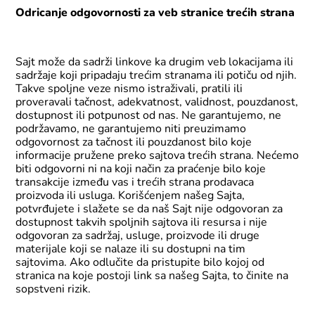
Odricanje odgovornosti za veb stranice trećih strana
Sajt može da sadrži linkove ka drugim veb lokacijama ili
sadržaje koji pripadaju trećim stranama ili potiču od njih.
Takve spoljne veze nismo istraživali, pratili ili
proveravali tačnost, adekvatnost, validnost, pouzdanost,
dostupnost ili potpunost od nas. Ne garantujemo, ne
podržavamo, ne garantujemo niti preuzimamo
odgovornost za tačnost ili pouzdanost bilo koje
informacije pružene preko sajtova trećih strana. Nećemo
biti odgovorni ni na koji način za praćenje bilo koje
transakcije između vas i trećih strana prodavaca
proizvoda ili usluga. Korišćenjem našeg Sajta,
potvrđujete i slažete se da naš Sajt nije odgovoran za
dostupnost takvih spoljnih sajtova ili resursa i nije
odgovoran za sadržaj, usluge, proizvode ili druge
materijale koji se nalaze ili su dostupni na tim
sajtovima. Ako odlučite da pristupite bilo kojoj od
stranica na koje postoji link sa našeg Sajta, to činite na
sopstveni rizik.