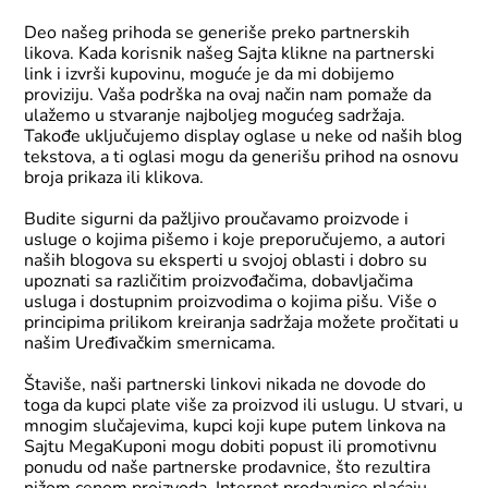
Deo našeg prihoda se generiše preko partnerskih
likova. Kada korisnik našeg Sajta klikne na partnerski
link i izvrši kupovinu, moguće je da mi dobijemo
proviziju. Vaša podrška na ovaj način nam pomaže da
ulažemo u stvaranje najboljeg mogućeg sadržaja.
Takođe uključujemo display oglase u neke od naših blog
tekstova, a ti oglasi mogu da generišu prihod na osnovu
broja prikaza ili klikova.
Budite sigurni da pažljivo proučavamo proizvode i
usluge o kojima pišemo i koje preporučujemo, a autori
naših blogova su eksperti u svojoj oblasti i dobro su
upoznati sa različitim proizvođačima, dobavljačima
usluga i dostupnim proizvodima o kojima pišu. Više o
principima prilikom kreiranja sadržaja možete pročitati u
našim
Uređivačkim smernicama
.
Štaviše, naši partnerski linkovi nikada ne dovode do
toga da kupci plate više za proizvod ili uslugu. U stvari, u
mnogim slučajevima, kupci koji kupe putem linkova na
Sajtu MegaKuponi mogu dobiti popust ili promotivnu
ponudu od naše partnerske prodavnice, što rezultira