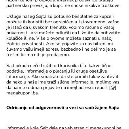
nižom cenom proizvoda. Internet prodavnice plaćaju
partnersku proviziju, a kupci ne snose nikakve troškove.
Usluge našeg Sajta su potpuno besplatne za kupce i
možete ih koristiti bez ograničenja. Istovremeno, važno
je istaći da u svakom trenutku vodimo računa o vašoj
privatnosti, a vi možete odlučiti da li želite da prihvatite
kolačiće ili ne. Više o ovome možete saznati u našoj
Politici privatnosti
. Ako se prijavite za naš bilten, mi
čuvamo vašu imejl adresu bezbedno i ne delimo je sa
trećim licima niti je prodajemo.
Sajt nikada neće tražiti od korisnika bilo kakve lične
podatke, informacije o plaćanju ili druge osetljive
informacije. Ako smatrate da ste primili takav zahtev ili
da neko u naše ime traži slične informacije, molimo vas
da nam to odmah prijavite na imejl adresu: report [@]
megakuponi.ba.
Odricanje od odgovornosti u vezi sa sadržajem Sajta
Informacije koje Sajt daje na veb stranici megakuponi.ba