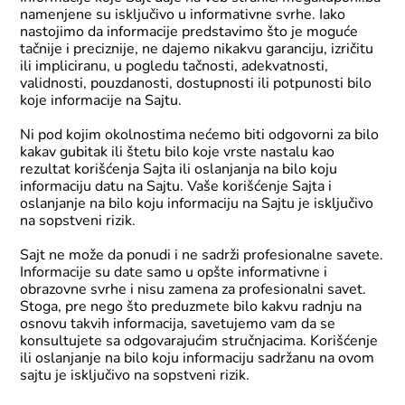
namenjene su isključivo u informativne svrhe. Iako
nastojimo da informacije predstavimo što je moguće
tačnije i preciznije, ne dajemo nikakvu garanciju, izričitu
ili impliciranu, u pogledu tačnosti, adekvatnosti,
validnosti, pouzdanosti, dostupnosti ili potpunosti bilo
koje informacije na Sajtu.
Ni pod kojim okolnostima nećemo biti odgovorni za bilo
kakav gubitak ili štetu bilo koje vrste nastalu kao
rezultat korišćenja Sajta ili oslanjanja na bilo koju
informaciju datu na Sajtu. Vaše korišćenje Sajta i
oslanjanje na bilo koju informaciju na Sajtu je isključivo
na sopstveni rizik.
Sajt ne može da ponudi i ne sadrži profesionalne savete.
Informacije su date samo u opšte informativne i
obrazovne svrhe i nisu zamena za profesionalni savet.
Stoga, pre nego što preduzmete bilo kakvu radnju na
osnovu takvih informacija, savetujemo vam da se
konsultujete sa odgovarajućim stručnjacima. Korišćenje
ili oslanjanje na bilo koju informaciju sadržanu na ovom
sajtu je isključivo na sopstveni rizik.