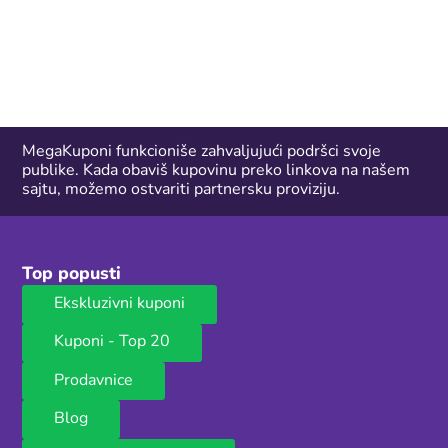
MegaKuponi funkcioniše zahvaljujući podršci svoje
publike. Kada obaviš kupovinu preko linkova na našem
sajtu, možemo ostvariti partnersku proviziju.
Top popusti
Ekskluzivni kuponi
Kuponi - Top 20
Prodavnice
Blog