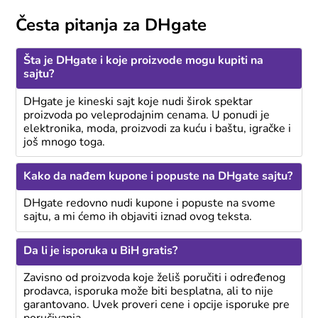
Česta pitanja za DHgate
Šta je DHgate i koje proizvode mogu kupiti na
sajtu?
DHgate je kineski sajt koje nudi širok spektar
proizvoda po veleprodajnim cenama. U ponudi je
elektronika, moda, proizvodi za kuću i baštu, igračke i
još mnogo toga.
Kako da nađem kupone i popuste na DHgate sajtu?
DHgate redovno nudi kupone i popuste na svome
sajtu, a mi ćemo ih objaviti iznad ovog teksta.
Da li je isporuka u BiH gratis?
Zavisno od proizvoda koje želiš poručiti i određenog
prodavca, isporuka može biti besplatna, ali to nije
garantovano. Uvek proveri cene i opcije isporuke pre