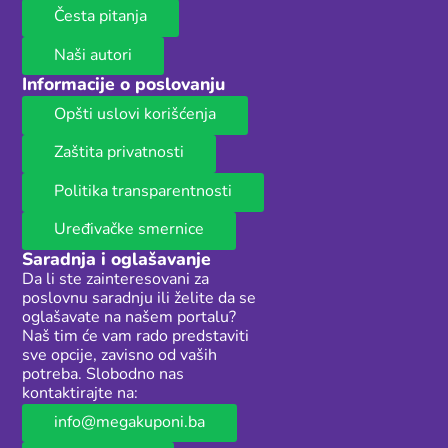
Česta pitanja
Naši autori
Informacije o poslovanju
Opšti uslovi korišćenja
Zaštita privatnosti
Politika transparentnosti
Uređivačke smernice
Saradnja i oglašavanje
Da li ste zainteresovani za
poslovnu saradnju ili želite da se
oglašavate na našem portalu?
Naš tim će vam rado predstaviti
sve opcije, zavisno od vaših
potreba. Slobodno nas
kontaktirajte na:
info@megakuponi.ba