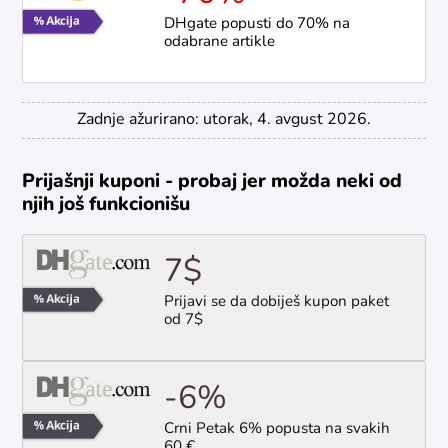
DHgate popusti do 70% na
odabrane artikle
Zadnje ažurirano: utorak, 4. avgust 2026.
Prijašnji kuponi - probaj jer možda neki od
njih još funkcionišu
7$
Prijavi se da dobiješ kupon paket
od 7$
-6%
Crni Petak 6% popusta na svakih
60 €