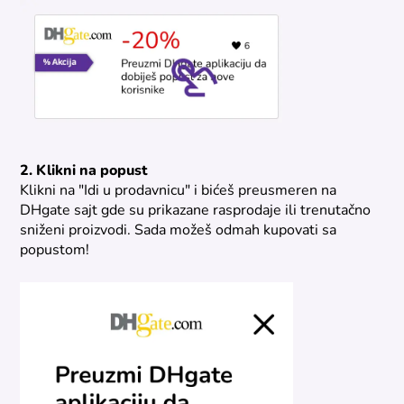
2. Klikni na popust
Klikni na "Idi u prodavnicu" i bićeš preusmeren na
DHgate sajt gde su prikazane rasprodaje ili trenutačno
sniženi proizvodi. Sada možeš odmah kupovati sa
popustom!