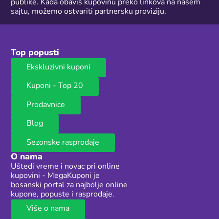
publike. Kada obaviš kupovinu preko linkova na našem
sajtu, možemo ostvariti partnersku proviziju.
Top popusti
Ekskluzivni kuponi
Kuponi - Top 20
Prodavnice
Blog
Sezonske rasprodaje
O nama
Uštedi vreme i novac pri online
kupovini - MegaKuponi je
bosanski portal za najbolje online
kupone, popuste i rasprodaje.
Više o nama