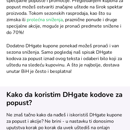
specijalne popuste i promocije. Pregledanjem kupona za
popust možeš ostvariti značajne uštede na širok spektar
proizvoda. Tokom sezonskih rasprodaja, kao što su
zimska ili
prolećna sniženja
, praznične ponude i druge
specijalne akcije, moguće je pronaći predmete snižene i
do 70%!
Dodatno DHgate kupone ponekad možeš pronaći i van
sezona sniženja. Samo pogledaj naš spisak DHgate
kodova za popust iznad ovog teksta i odaberi bilo koji za
uštedu na sledeću kupovinu. A što je najbolje, dostava
unutar BiH je često i besplatna!
Kako da koristim DHgate kodove za
popust?
Ne znaš tačno kako da nađeš i iskoristiš DHgate kupone
za popust i akcije? Ne brini - u nastavku ti donosimo
uputstva korak po korak da uvek uštediš na onlajn