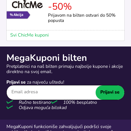
-50%
Prijavom na bilten ostvari do 50%
popusta
Svi ChicMe kuponi
MegaKuponi bilten
Pretplatnici na naš bilten primaju najbolje kupone i akcije
direktno na svoj email.
Prijavi se
za najveću uštedu!
Prijavi se
Ručno testirano
100% besplatno
Odjava moguća bilokad
MegaKuponi funkcioniše zahvaljujući podršci svoje