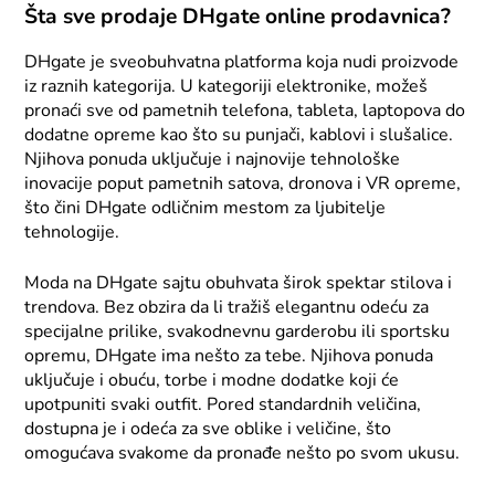
Šta sve prodaje DHgate online prodavnica?
DHgate je sveobuhvatna platforma koja nudi proizvode
iz raznih kategorija. U kategoriji elektronike, možeš
pronaći sve od pametnih telefona, tableta, laptopova do
dodatne opreme kao što su punjači, kablovi i slušalice.
Njihova ponuda uključuje i najnovije tehnološke
inovacije poput pametnih satova, dronova i VR opreme,
što čini DHgate odličnim mestom za ljubitelje
tehnologije.
Moda na DHgate sajtu obuhvata širok spektar stilova i
trendova. Bez obzira da li tražiš elegantnu odeću za
specijalne prilike, svakodnevnu garderobu ili sportsku
opremu, DHgate ima nešto za tebe. Njihova ponuda
uključuje i obuću, torbe i modne dodatke koji će
upotpuniti svaki outfit. Pored standardnih veličina,
dostupna je i odeća za sve oblike i veličine, što
omogućava svakome da pronađe nešto po svom ukusu.