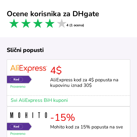
Ocene korisnika za DHgate
1 star
2 stars
3 stars
4 stars
5 stars
4 (1 ocena)
Slični popusti
4$
AliExpress kod za 4$ popusta na
kupovinu iznad 30$
Svi AliExpress BiH kuponi
-15%
Mohito kod za 15% popusta na sve