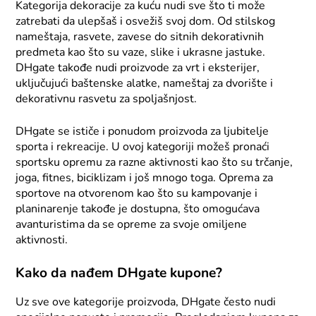
Kategorija dekoracije za kuću nudi sve što ti može
zatrebati da ulepšaš i osvežiš svoj dom. Od stilskog
nameštaja, rasvete, zavese do sitnih dekorativnih
predmeta kao što su vaze, slike i ukrasne jastuke.
DHgate takođe nudi proizvode za vrt i eksterijer,
uključujući baštenske alatke, nameštaj za dvorište i
dekorativnu rasvetu za spoljašnjost.
DHgate se ističe i ponudom proizvoda za ljubitelje
sporta i rekreacije. U ovoj kategoriji možeš pronaći
sportsku opremu za razne aktivnosti kao što su trčanje,
joga, fitnes, biciklizam i još mnogo toga. Oprema za
sportove na otvorenom kao što su kampovanje i
planinarenje takođe je dostupna, što omogućava
avanturistima da se opreme za svoje omiljene
aktivnosti.
Kako da nađem DHgate kupone?
Uz sve ove kategorije proizvoda, DHgate često nudi