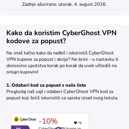
Zadnje ažurirano: utorak, 4. avgust 2026.
Kako da koristim CyberGhost VPN
kodove za popust?
Ne znaš tačno kako da nađeš i iskoristiš CyberGhost
VPN kupone za popust i akcije? Ne brini - u nastavku ti
donosimo uputstva korak po korak da uvek uštediš na
onlajn kupovini!
1. Odaberi kod za popust s naše liste
Pregledaj naš sajt i odaberi CyberGhost VPN kod za
popust koji želiš iskoristiti sa spiska iznad ovog teksta.