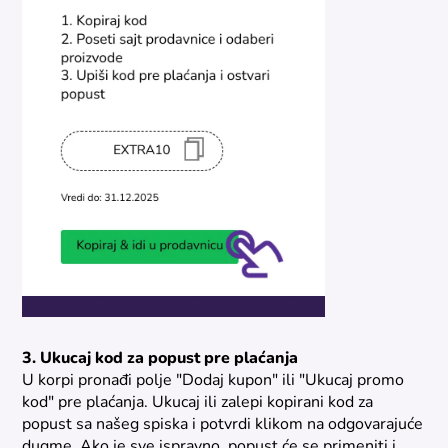
3. Ukucaj kod za popust pre plaćanja
U korpi pronađi polje "Dodaj kupon" ili "Ukucaj promo
kod" pre plaćanja. Ukucaj ili zalepi kopirani kod za
popust sa našeg spiska i potvrdi klikom na odgovarajuće
dugme. Ako je sve ispravno, popust će se primeniti i