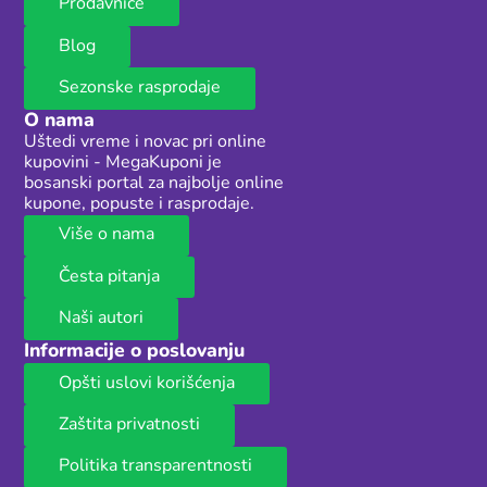
Prodavnice
Blog
Sezonske rasprodaje
O nama
Uštedi vreme i novac pri online
kupovini - MegaKuponi je
bosanski portal za najbolje online
kupone, popuste i rasprodaje.
Više o nama
Česta pitanja
Naši autori
Informacije o poslovanju
Opšti uslovi korišćenja
Zaštita privatnosti
Politika transparentnosti