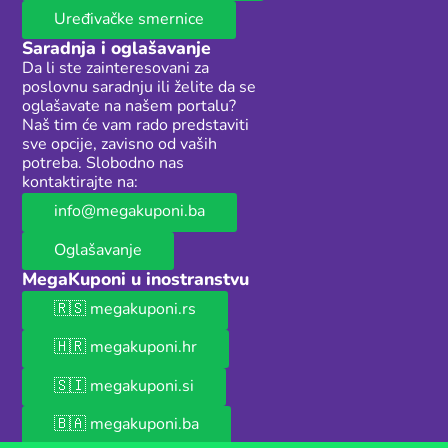
Uređivačke smernice
Saradnja i oglašavanje
Da li ste zainteresovani za
poslovnu saradnju ili želite da se
oglašavate na našem portalu?
Naš tim će vam rado predstaviti
sve opcije, zavisno od vaših
potreba. Slobodno nas
kontaktirajte na:
info@megakuponi.ba
Oglašavanje
MegaKuponi u inostranstvu
🇷🇸 megakuponi.rs
🇭🇷 megakuponi.hr
🇸🇮 megakuponi.si
🇧🇦 megakuponi.ba