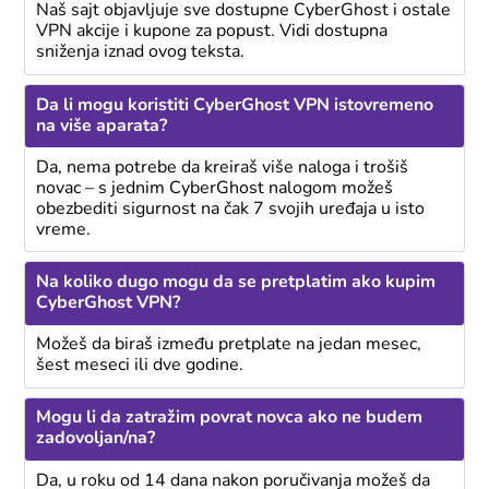
Naš sajt objavljuje sve dostupne CyberGhost i ostale
VPN akcije i kupone za popust. Vidi dostupna
sniženja iznad ovog teksta.
Da li mogu koristiti CyberGhost VPN istovremeno
na više aparata?
Da, nema potrebe da kreiraš više naloga i trošiš
novac – s jednim CyberGhost nalogom možeš
obezbediti sigurnost na čak 7 svojih uređaja u isto
vreme.
Na koliko dugo mogu da se pretplatim ako kupim
CyberGhost VPN?
Možeš da biraš između pretplate na jedan mesec,
šest meseci ili dve godine.
Mogu li da zatražim povrat novca ako ne budem
zadovoljan/na?
Da, u roku od 14 dana nakon poručivanja možeš da