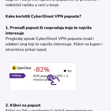
videtićeš razliku u ceni u korpi.
Kako koristiti CyberGhost VPN popuste?
1. Pronađi popust ili rasprodaju koja te najviše
interesuje
Pregledaj spisak CyberGhost VPN popusta iznad i
odaberi onaj koji te najviše interesuje. Klikni na kupon i
otvorićese prikaz ispod.
2. Klikni na popust
Klikni na "Idi u prodavnicu" i bićeš preusmeren na