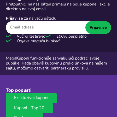
Pretplatnici na naš bilten primaju najbolje kupone i akcije
direktno na svoj email.
Prijavi se
za najveću uštedu!
Prijavi se
Ručno testirano
100% besplatno
Odjava moguća bilokad
MegaKuponi funkcioniše zahvaljujući podršci svoje
publike. Kada obaviš kupovinu preko linkova na našem
sajtu, možemo ostvariti partnersku proviziju.
Top popusti
Ekskluzivni kuponi
Kuponi - Top 20