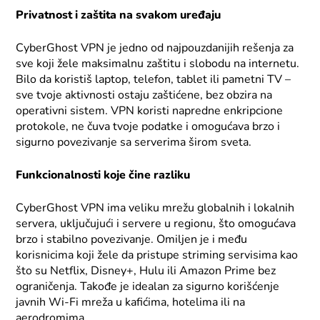
Privatnost i zaštita na svakom uređaju
CyberGhost VPN je jedno od najpouzdanijih rešenja za
sve koji žele maksimalnu zaštitu i slobodu na internetu.
Bilo da koristiš laptop, telefon, tablet ili pametni TV –
sve tvoje aktivnosti ostaju zaštićene, bez obzira na
operativni sistem. VPN koristi napredne enkripcione
protokole, ne čuva tvoje podatke i omogućava brzo i
sigurno povezivanje sa serverima širom sveta.
Funkcionalnosti koje čine razliku
CyberGhost VPN ima veliku mrežu globalnih i lokalnih
servera, uključujući i servere u regionu, što omogućava
brzo i stabilno povezivanje. Omiljen je i među
korisnicima koji žele da pristupe striming servisima kao
što su Netflix, Disney+, Hulu ili Amazon Prime bez
ograničenja. Takođe je idealan za sigurno korišćenje
javnih Wi-Fi mreža u kafićima, hotelima ili na
aerodromima.