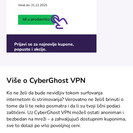
Više o CyberGhost VPN
Ko ne želi da bude nevidljiv tokom surfovanja
internetom ili strimovanja? Verovatno ne želiš brinuti o
tome da li te neko posmatra i da li su tvoji lični podaci
zaštićeni. Uz CyberGhost VPN možeš ostati anoniman i
bezbedan na mreži – a zahvaljujući dostupnim kuponima,
sve to dolazi po vrlo povoljnoj ceni.