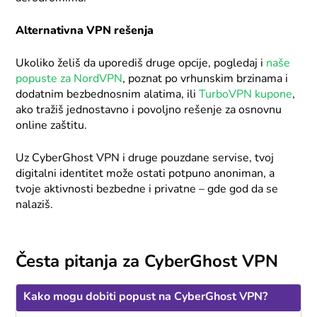
Alternativna VPN rešenja
Ukoliko želiš da uporediš druge opcije, pogledaj i
naše
popuste za NordVPN
, poznat po vrhunskim brzinama i
dodatnim bezbednosnim alatima, ili
TurboVPN kupone
,
ako tražiš jednostavno i povoljno rešenje za osnovnu
online zaštitu.
Uz CyberGhost VPN i druge pouzdane servise, tvoj
digitalni identitet može ostati potpuno anoniman, a
tvoje aktivnosti bezbedne i privatne – gde god da se
nalaziš.
Česta pitanja za CyberGhost VPN
Kako mogu dobiti popust na CyberGhost VPN?