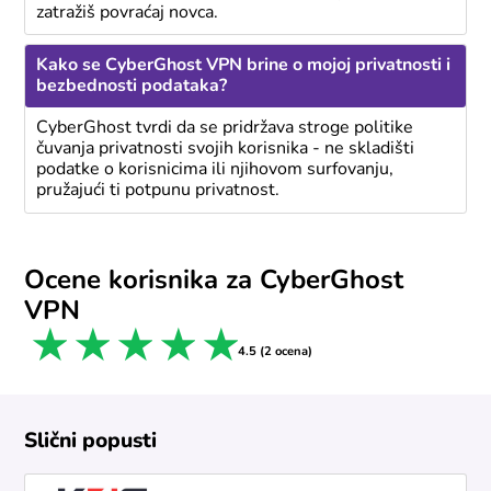
zatražiš povraćaj novca.
Kako se CyberGhost VPN brine o mojoj privatnosti i
bezbednosti podataka?
CyberGhost tvrdi da se pridržava stroge politike
čuvanja privatnosti svojih korisnika - ne skladišti
podatke o korisnicima ili njihovom surfovanju,
pružajući ti potpunu privatnost.
Ocene korisnika za CyberGhost
VPN
1 star
2 stars
3 stars
4 stars
5 stars
4.5 (2 ocena)
Slični popusti