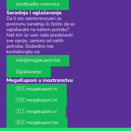
Uređivačke smernice
Saradnja i oglašavanje
Da li ste zainteresovani za
poslovnu saradnju ili želite da se
oglašavate na našem portalu?
Naš tim će vam rado predstaviti
sve opcije, zavisno od vaših
potreba. Slobodno nas
kontaktirajte na:
info@megakuponi.ba
Oglašavanje
MegaKuponi u inostranstvu
🇷🇸 megakuponi.rs
🇭🇷 megakuponi.hr
🇸🇮 megakuponi.si
🇧🇦 megakuponi.ba