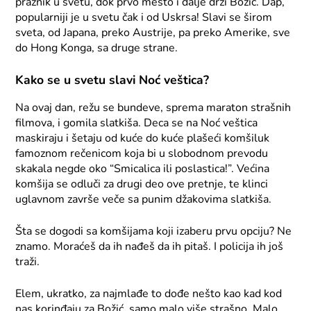
praznik u svetu, dok prvo mesto i dalje drži Božić. Dap,
popularniji je u svetu čak i od Uskrsa! Slavi se širom
sveta, od Japana, preko Austrije, pa preko Amerike, sve
do Hong Konga, sa druge strane.
Kako se u svetu slavi Noć veštica?
Na ovaj dan, režu se bundeve, sprema maraton strašnih
filmova, i gomila slatkiša. Deca se na Noć veštica
maskiraju i šetaju od kuće do kuće plašeći komšiluk
famoznom rečenicom koja bi u slobodnom prevodu
skakala negde oko “Smicalica ili poslastica!”. Većina
komšija se odluči za drugi deo ove pretnje, te klinci
uglavnom završe veče sa punim džakovima slatkiša.
Šta se dogodi sa komšijama koji izaberu prvu opciju? Ne
znamo. Moraćeš da ih nađeš da ih pitaš. I policija ih još
traži.
Elem, ukratko, za najmlađe to dođe nešto kao kad kod
nas korinđaju za Božić, samo malo više strašno. Malo