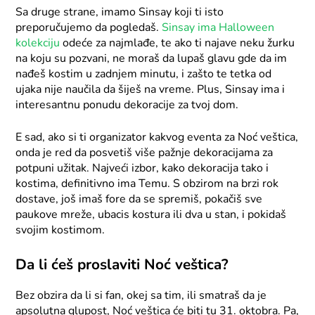
Sa druge strane, imamo Sinsay koji ti isto
preporučujemo da pogledaš.
Sinsay ima Halloween
kolekciju
odeće za najmlađe, te ako ti najave neku žurku
na koju su pozvani, ne moraš da lupaš glavu gde da im
nađeš kostim u zadnjem minutu, i zašto te tetka od
ujaka nije naučila da šiješ na vreme. Plus, Sinsay ima i
interesantnu ponudu dekoracije za tvoj dom.
E sad, ako si ti organizator kakvog eventa za Noć veštica,
onda je red da posvetiš više pažnje dekoracijama za
potpuni užitak. Najveći izbor, kako dekoracija tako i
kostima, definitivno ima Temu. S obzirom na brzi rok
dostave, još imaš fore da se spremiš, pokačiš sve
paukove mreže, ubacis kostura ili dva u stan, i pokidaš
svojim kostimom.
Da li ćeš proslaviti Noć veštica?
Bez obzira da li si fan, okej sa tim, ili smatraš da je
apsolutna glupost, Noć veštica će biti tu 31. oktobra. Pa,