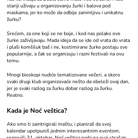
stariji uživaju u organizovanju žurki i balova pod
maskama, jer ko može da odbije zanimljivu i unikatnu
žurku?
Srećom, za one koji se ne boje, i kod nas polako ove
žurke zaživljavaju. Mada ideja da se ide od vrata do vrata
i plaši komšiluk baš i ne, kostimirane žurke postaju sve
popularnije, a čak se organizuju i razni festivali na ovu
temu.
Mnogi bioskopi nudiće tematizovane večeri, a skoro
svaki drugi klub organizovaće nešto da obeleži ovaj dan,
jer je svaki razlog za žurku dobar razlog za žurku.
Realno.
Kada je Noć veštica?
Ako smo ti zaintrigirali maštu, i planiraš da svoj
kalendar upotpuniš jednim interesantnim eventom,
rezerviši 31. oktobar. Noć veštica pada na ovaj strašan