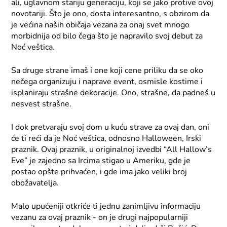
ali, uglavnom stariju generaciju, koji se jako protive ovoj
novotariji. Što je ono, dosta interesantno, s obzirom da
je većina naših običaja vezana za onaj svet mnogo
morbidnija od bilo čega što je napravilo svoj debut za
Noć veštica.
Sa druge strane imaš i one koji cene priliku da se oko
nečega organizuju i naprave event, osmisle kostime i
isplaniraju strašne dekoracije. Ono, strašne, da padneš u
nesvest strašne.
I dok pretvaraju svoj dom u kuću strave za ovaj dan, oni
će ti reći da je Noć veštica, odnosno Halloween, Irski
praznik. Ovaj praznik, u originalnoj izvedbi “All Hallow’s
Eve” je zajedno sa Ircima stigao u Ameriku, gde je
postao opšte prihvaćen, i gde ima jako veliki broj
obožavatelja.
Malo upućeniji otkriće ti jednu zanimljivu informaciju
vezanu za ovaj praznik - on je drugi najpopularniji