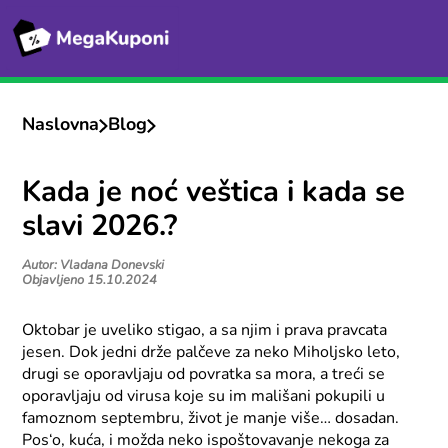
Naslovna
Blog
Kada je noć veštica i kada se
slavi 2026.?
Autor: Vladana Donevski
Objavljeno 15.10.2024
Oktobar je uveliko stigao, a sa njim i prava pravcata
jesen. Dok jedni drže palčeve za neko Miholjsko leto,
drugi se oporavljaju od povratka sa mora, a treći se
oporavljaju od virusa koje su im mališani pokupili u
famoznom septembru, život je manje više… dosadan.
Pos‘o, kuća, i možda neko ispoštovavanje nekoga za