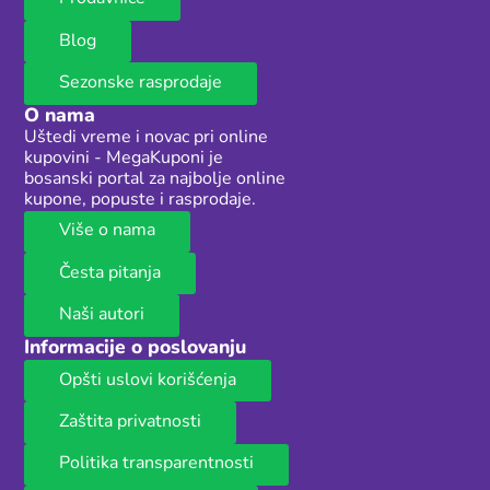
Blog
Sezonske rasprodaje
O nama
Uštedi vreme i novac pri online
kupovini - MegaKuponi je
bosanski portal za najbolje online
kupone, popuste i rasprodaje.
Više o nama
Česta pitanja
Naši autori
Informacije o poslovanju
Opšti uslovi korišćenja
Zaštita privatnosti
Politika transparentnosti