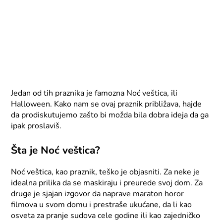
Jedan od tih praznika je famozna Noć veštica, ili
Halloween. Kako nam se ovaj praznik približava, hajde
da prodiskutujemo zašto bi možda bila dobra ideja da ga
ipak proslaviš.
Šta je Noć veštica?
Noć veštica, kao praznik, teško je objasniti. Za neke je
idealna prilika da se maskiraju i preurede svoj dom. Za
druge je sjajan izgovor da naprave maraton horor
filmova u svom domu i prestraše ukućane, da li kao
osveta za pranje sudova cele godine ili kao zajedničko