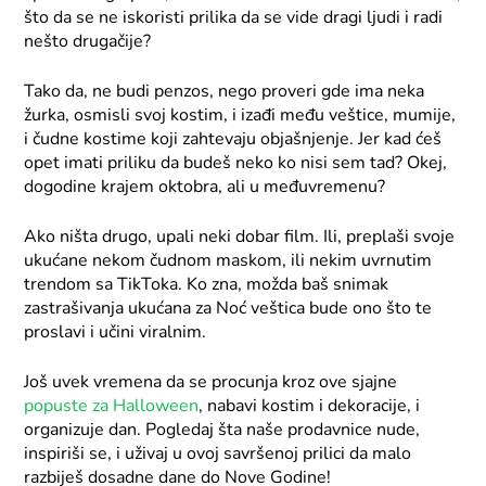
što da se ne iskoristi prilika da se vide dragi ljudi i radi
nešto drugačije?
Tako da, ne budi penzos, nego proveri gde ima neka
žurka, osmisli svoj kostim, i izađi među veštice, mumije,
i čudne kostime koji zahtevaju objašnjenje. Jer kad ćeš
opet imati priliku da budeš neko ko nisi sem tad? Okej,
dogodine krajem oktobra, ali u međuvremenu?
Ako ništa drugo, upali neki dobar film. Ili, preplaši svoje
ukućane nekom čudnom maskom, ili nekim uvrnutim
trendom sa TikToka. Ko zna, možda baš snimak
zastrašivanja ukućana za Noć veštica bude ono što te
proslavi i učini viralnim.
Još uvek vremena da se procunja kroz ove sjajne
popuste za Halloween
, nabavi kostim i dekoracije, i
organizuje dan. Pogledaj šta naše prodavnice nude,
inspiriši se, i uživaj u ovoj savršenoj prilici da malo
razbiješ dosadne dane do Nove Godine!