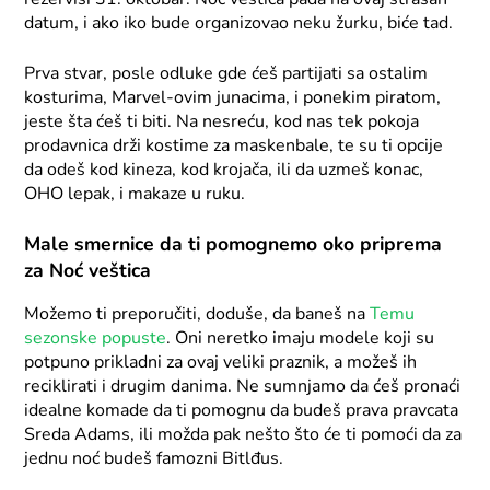
datum, i ako iko bude organizovao neku žurku, biće tad.
Prva stvar, posle odluke gde ćeš partijati sa ostalim
kosturima, Marvel-ovim junacima, i ponekim piratom,
jeste šta ćeš ti biti. Na nesreću, kod nas tek pokoja
prodavnica drži kostime za maskenbale, te su ti opcije
da odeš kod kineza, kod krojača, ili da uzmeš konac,
OHO lepak, i makaze u ruku.
Male smernice da ti pomognemo oko priprema
za Noć veštica
Možemo ti preporučiti, doduše, da baneš na
Temu
sezonske popuste
. Oni neretko imaju modele koji su
potpuno prikladni za ovaj veliki praznik, a možeš ih
reciklirati i drugim danima. Ne sumnjamo da ćeš pronaći
idealne komade da ti pomognu da budeš prava pravcata
Sreda Adams, ili možda pak nešto što će ti pomoći da za
jednu noć budeš famozni Bitlđus.