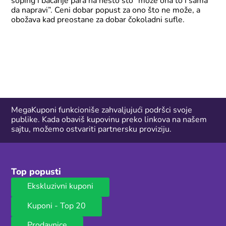
šoping i bacanje para na nešto što “može ona to i sama
da napravi”. Ceni dobar popust za ono što ne može, a
obožava kad preostane za dobar čokoladni sufle.
MegaKuponi funkcioniše zahvaljujući podršci svoje
publike. Kada obaviš kupovinu preko linkova na našem
sajtu, možemo ostvariti partnersku proviziju.
Top popusti
Ekskluzivni kuponi
Kuponi - Top 20
Prodavnice