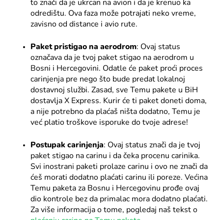
to znači da je ukrcan na avion i da je krenuo ka
odredištu. Ova faza može potrajati neko vreme,
zavisno od distance i avio rute.
Paket pristigao na aerodrom
: Ovaj status
označava da je tvoj paket stigao na aerodrom u
Bosni i Hercegovini. Odatle će paket proći proces
carinjenja pre nego što bude predat lokalnoj
dostavnoj službi. Zasad, sve Temu pakete u BiH
dostavlja X Express. Kurir će ti paket doneti doma,
a nije potrebno da plaćaš ništa dodatno, Temu je
već platio troškove isporuke do tvoje adrese!
Postupak carinjenja
: Ovaj status znači da je tvoj
paket stigao na carinu i da čeka procenu carinika.
Svi inostrani paketi prolaze carinu i ovo ne znači da
ćeš morati dodatno plaćati carinu ili poreze. Većina
Temu paketa za Bosnu i Hercegovinu prođe ovaj
dio kontrole bez da primalac mora dodatno plaćati.
Za više informacija o tome, pogledaj naš tekst o