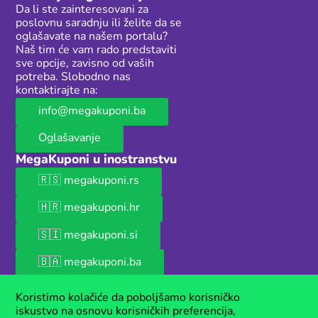
Da li ste zainteresovani za
poslovnu saradnju ili želite da se
oglašavate na našem portalu?
Naš tim će vam rado predstaviti
sve opcije, zavisno od vaših
potreba. Slobodno nas
kontaktirajte na:
info@megakuponi.ba
Oglašavanje
MegaKuponi u inostranstvu
🇷🇸 megakuponi.rs
🇭🇷 megakuponi.hr
🇸🇮 megakuponi.si
🇧🇦 megakuponi.ba
© 2026 MegaKuponi® BiH
Koristimo kolačiće da poboljšamo korisničko
Naš sajt sadrži sponzorisani sadržaj. Ako koristiš naše kupone, moguće
iskustvo na osnovu korisničkih preferencija,
je da ćemo u nekim slučajevima zaraditi malu proviziju. MegaKuponi®