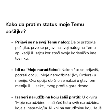
Kako da pratim status moje Temu
pošiljke?
Prijavi se na svoj Temu nalog:
Da bi pratio/la
pošiljku, prvo se prijavi na svoj nalog na Temu
aplikaciji ili sajtu koristeći svoje korisničko ime i
lozinku.
Idi na 'Moje narudžbine':
Nakon što se prijaviš,
potraži opciju 'Moje narudžbine' (My Orders) u
meniju. Ova opcija obično se nalazi u glavnom
meniju ili u sekciji tvog profila gore desno.
Izaberi narudžbinu koju želiš pratiti:
U okviru
'Moje narudžbine', naći ćeš listu svih narudžbina
koje si napravio/la. Klikni na narudžbinu koju želiš