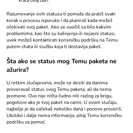
vrata ovaj dan.
Razumevanje ovih statusa ti pomaže da pratiš svaki
korak u procesu isporuke i da planiraš kada možeš
očekivati svoj paket. Ako se suočiš sa bilo kakvim
problemima, kao što su kašnjenja ili nejasni statusi,
uvek možeš kontaktirati korisničku podršku na Temu
putem chata ili službu koja ti dostavlja paket.
Šta ako se status mog Temu paketa ne
ažurira?
U retkim slučajevima, može se desiti da danima
proveravaš status svog Temu paketa, ali da nema
promene. Ovo nije ništa čudno niti razlog za brigu,
pogotovo ako je tvoj paket na carini. U ovom slučaju,
najbolje je da sačekaš nekoliko dana i ponovo proveriš.
Ukoliko i dalje nema informacija, pitaj Temu korisničku
podršku za pomoć.