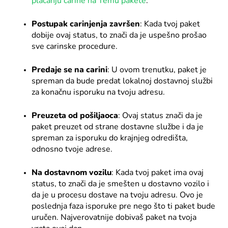
plaćanju carine na Temu pakete
.
Postupak carinjenja završen
: Kada tvoj paket
dobije ovaj status, to znači da je uspešno prošao
sve carinske procedure.
Predaje se na carini
: U ovom trenutku, paket je
spreman da bude predat lokalnoj dostavnoj službi
za konačnu isporuku na tvoju adresu.
Preuzeta od pošiljaoca
: Ovaj status znači da je
paket preuzet od strane dostavne službe i da je
spreman za isporuku do krajnjeg odredišta,
odnosno tvoje adrese.
Na dostavnom vozilu
: Kada tvoj paket ima ovaj
status, to znači da je smešten u dostavno vozilo i
da je u procesu dostave na tvoju adresu. Ovo je
poslednja faza isporuke pre nego što ti paket bude
uručen. Najverovatnije dobivaš paket na tvoja