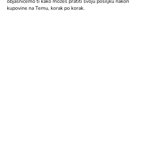
objasnićemo ti kako možeš pratiti svoju pošiljku nakon
kupovine na Temu, korak po korak.