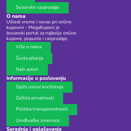
Sezonske rasprodaje
O nama
Uštedi vreme i novac pri online
kupovini - MegaKuponi je
bosanski portal za najbolje online
kupone, popuste i rasprodaje.
Više o nama
Česta pitanja
Naši autori
Informacije o poslovanju
Opšti uslovi korišćenja
Zaštita privatnosti
Politika transparentnosti
Uređivačke smernice
Saradnja i oglašavanje