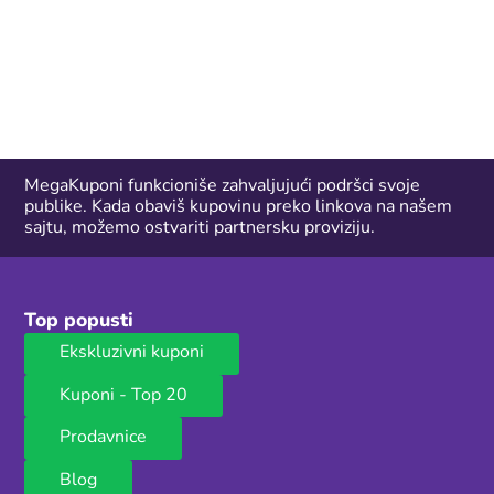
MegaKuponi funkcioniše zahvaljujući podršci svoje
publike. Kada obaviš kupovinu preko linkova na našem
sajtu, možemo ostvariti partnersku proviziju.
Top popusti
Ekskluzivni kuponi
Kuponi - Top 20
Prodavnice
Blog