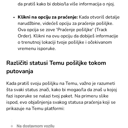
da pratiš kako bi dobio/la više informacija o njoj.
Klikni na opciju za praćenje:
Kada otvoriš detalje
narudžbine, videćeš opciju za praćenje pošiljke.
Ova opcija se zove 'Praćenje pošiljke' (Track
Order). Klikni na ovu opciju da dobiješ informacije
o trenutnoj lokaciji tvoje pošiljke i očekivanom
vremenu isporuke.
Različiti statusi Temu pošiljke tokom
putovanja
Kada pratiš svoju pošiljku na Temu, važno je razumeti
šta svaki status znači, kako bi mogao/la da znaš u kojoj
fazi isporuke se nalazi tvoj paket. Na primeru slike
ispod, evo objašnjenja svakog statusa praćenja koji se
prikazuje na Temu platformi: