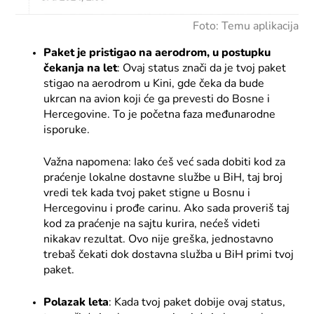
Foto: Temu aplikacija
Paket je pristigao na aerodrom, u postupku
čekanja na let
: Ovaj status znači da je tvoj paket
stigao na aerodrom u Kini, gde čeka da bude
ukrcan na avion koji će ga prevesti do Bosne i
Hercegovine. To je početna faza međunarodne
isporuke.
Važna napomena: Iako ćeš već sada dobiti kod za
praćenje lokalne dostavne službe u BiH, taj broj
vredi tek kada tvoj paket stigne u Bosnu i
Hercegovinu i prođe carinu. Ako sada proveriš taj
kod za praćenje na sajtu kurira, nećeš videti
nikakav rezultat. Ovo nije greška, jednostavno
trebaš čekati dok dostavna služba u BiH primi tvoj
paket.
Polazak leta
: Kada tvoj paket dobije ovaj status,