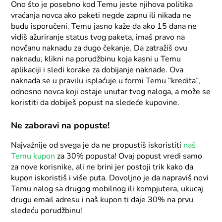
Ono što je posebno kod Temu jeste njihova politika
vraćanja novca ako paketi negde zapnu ili nikada ne
budu isporučeni. Temu jasno kaže da ako 15 dana ne
vidiš ažuriranje status tvog paketa, imaš pravo na
novčanu naknadu za dugo čekanje. Da zatražiš ovu
naknadu, klikni na porudžbinu koja kasni u Temu
aplikaciji i sledi korake za dobijanje naknade. Ova
naknada se u pravilu isplaćuje u formi Temu “kredita”,
odnosno novca koji ostaje unutar tvog naloga, a može se
koristiti da dobiješ popust na sledeće kupovine.
Ne zaboravi na popuste!
Najvažnije od svega je da ne propustiš iskoristiti
naš
Temu kupon
za 30% popusta! Ovaj popust vredi samo
za nove korisnike, ali ne brini jer postoji trik kako da
kupon iskoristiš i više puta. Dovoljno je da napraviš novi
Temu nalog sa drugog mobilnog ili kompjutera, ukucaj
drugu email adresu i naš kupon ti daje 30% na prvu
sledeću porudžbinu!