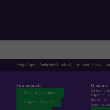
MegaKuponi funkcioniše zahvaljujući podršci svoje pu
Top popusti
O nama
Uštedi vre
Ekskluzivni kuponi
kupovini -
bosanski po
Kuponi - Top 20
kupone, po