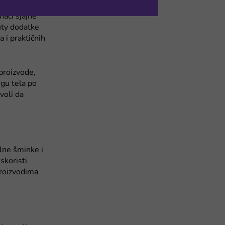
 svoju kožu
aći sjajne
uty dodatke
a i praktičnih
proizvode,
egu tela po
voli da
alne šminke i
Iskoristi
proizvodima