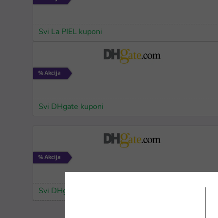
Svi La PIEL kuponi
Svi DHgate kuponi
Svi DHgate kuponi