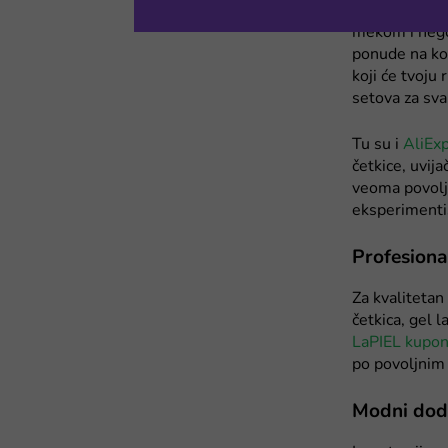
kategoriji sv
mekom i nego
ponude na ko
koji će tvoju 
setova za sv
Tu su i
AliEx
četkice, uvija
veoma povoljn
eksperimenti
Profesiona
Za kvalitetan
četkica, gel l
LaPIEL kuponi
po povoljnim
Modni doda