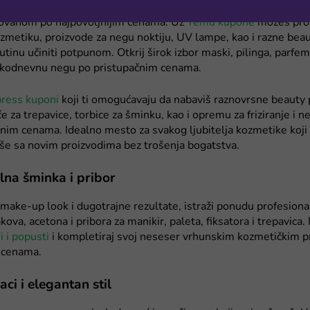
e što ti je potrebno da istakneš svoju prirodnu lepotu i da držiš
vanom po najpovoljnijim cenama. Uz
Temu kupone
možeš pron
zmetiku, proizvode za negu noktiju, UV lampe, kao i razne bea
rutinu učiniti potpunom. Otkrij širok izbor maski, pilinga, parfem
akodnevnu negu po pristupačnim cenama.
press kuponi
koji ti omogućavaju da nabaviš raznovrsne beauty 
če za trepavice, torbice za šminku, kao i opremu za friziranje i n
im cenama. Idealno mesto za svakog ljubitelja kozmetike koji 
še sa novim proizvodima bez trošenja bogatstva.
lna šminka i pribor
 make-up look i dugotrajne rezultate, istraži ponudu profesion
akova, acetona i pribora za manikir, paleta, fiksatora i trepavica. 
 i popusti
i kompletiraj svoj neseser vrhunskim kozmetičkim 
 cenama.
ci i elegantan stil