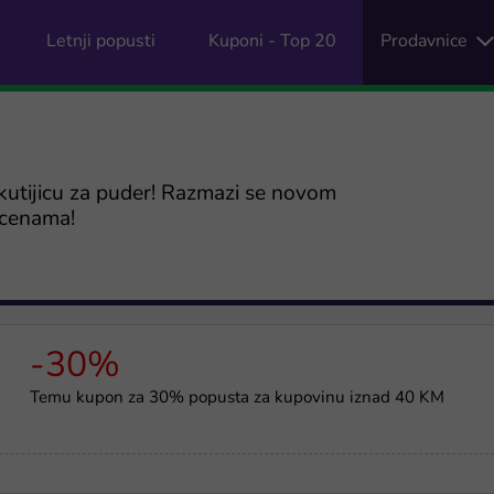
Letnji popusti
Kuponi - Top 20
Prodavnice
u kutijicu za puder! Razmazi se novom
 cenama!
-30%
Temu kupon za 30% popusta za kupovinu iznad 40 KM