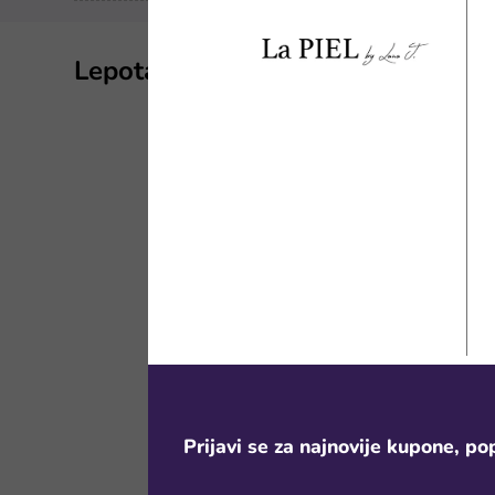
Lepota kuponi za popust
Lepota je ide
nekad je u o
i samopouzda
Proizvodi 
Zato ne dozvo
ove popuste i
započneš dan 
da se pre od
posle dugog 
čišćenje koje
Kozmetika 
Prijavi se za najnovije kupone, pop
Mi pecamo po