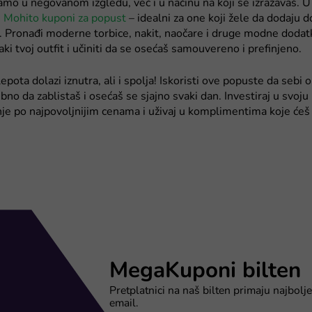
amo u negovanom izgledu, već i u načinu na koji se izražavaš. U
i
Mohito kuponi za popust
– idealni za one koji žele da dodaju d
 Pronađi moderne torbice, nakit, naočare i druge modne dodatk
aki tvoj outfit i učiniti da se osećaš samouvereno i prefinjeno.
epota dolazi iznutra, ali i spolja! Iskoristi ove popuste da sebi
ebno da zablistaš i osećaš se sjajno svaki dan. Investiraj u svoju 
e po najpovoljnijim cenama i uživaj u komplimentima koje će
MegaKuponi bilten
Pretplatnici na naš bilten primaju najbolje
email.