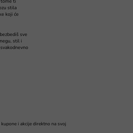
 tome ti
ozu stila
e koji će
 obezbediš sve
negu, stil i
š svakodnevno
 kupone i akcije direktno na svoj