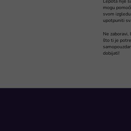
Lepota nije s
mogu pomoć
svom izgledu.
upotpuniti sv
Ne zaboravi, l
što ti je potr
samopouzdanj
dobijati!