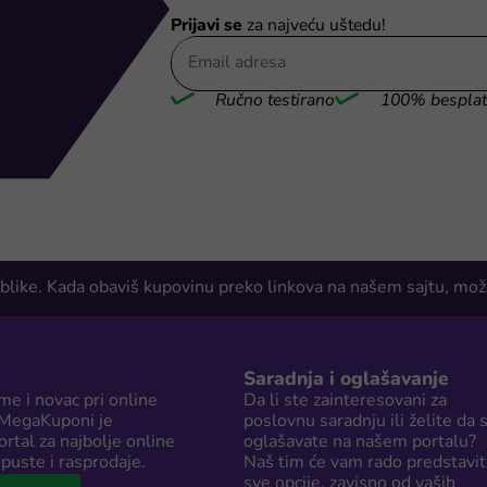
Prijavi se
za najveću uštedu!
Ručno testirano
100% bespla
blike. Kada obaviš kupovinu preko linkova na našem sajtu, može
Saradnja i oglašavanje
me i novac pri online
Da li ste zainteresovani za
 MegaKuponi je
poslovnu saradnju ili želite da 
rtal za najbolje online
oglašavate na našem portalu?
puste i rasprodaje.
Naš tim će vam rado predstavit
sve opcije, zavisno od vaših