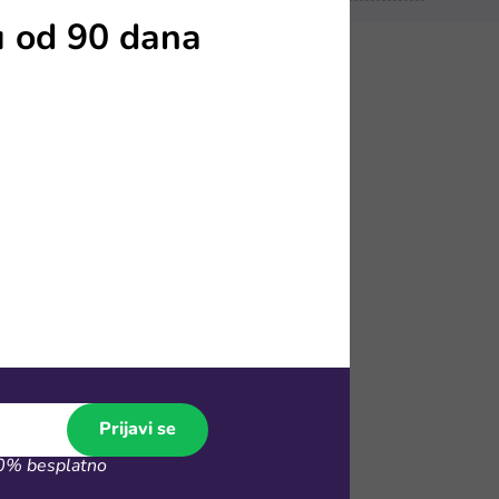
u od 90 dana
 iznutra, a
o, osećamo se
anju – ugrabi
to da ne
ih zraka, ili
a opuštanje
redstvom za
Prijavi se
% besplatno
u ovoj