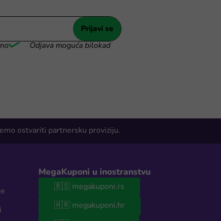
Prijavi se
tno
Odjava moguća bilokad
mo ostvariti partnersku proviziju.
MegaKuponi u inostranstvu
🇷🇸 megakuponi.rs
se
🇭🇷 megakuponi.hr
i