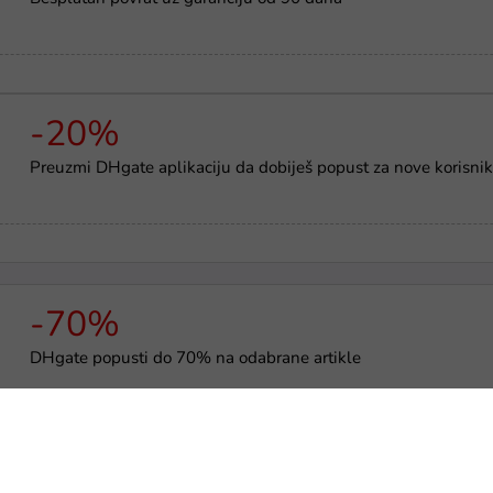
-20%
Preuzmi DHgate aplikaciju da dobiješ popust za nove korisni
-70%
DHgate popusti do 70% na odabrane artikle
Zadnje ažurirano: utorak, 4. avgust 2026.