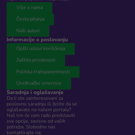
Više o nama
Česta pitanja
Naši autori
Informacije o poslovanju
Opšti uslovi korišćenja
Zaštita privatnosti
Politika transparentnosti
Uređivačke smernice
Saradnja i oglašavanje
Da li ste zainteresovani za
poslovnu saradnju ili želite da se
oglašavate na našem portalu?
Naš tim će vam rado predstaviti
sve opcije, zavisno od vaših
potreba. Slobodno nas
kontaktirajte na: