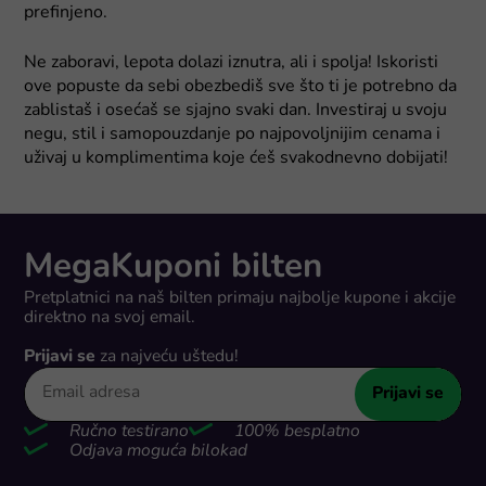
prefinjeno.
Ne zaboravi, lepota dolazi iznutra, ali i spolja! Iskoristi
ove popuste da sebi obezbediš sve što ti je potrebno da
zablistaš i osećaš se sjajno svaki dan. Investiraj u svoju
negu, stil i samopouzdanje po najpovoljnijim cenama i
uživaj u komplimentima koje ćeš svakodnevno dobijati!
MegaKuponi bilten
Pretplatnici na naš bilten primaju najbolje kupone i akcije
direktno na svoj email.
Prijavi se
za najveću uštedu!
Prijavi se
Ručno testirano
100% besplatno
Odjava moguća bilokad