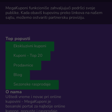
MegaKuponi funkcioniše zahvaljujući podršci svoje
publike. Kada obaviš kupovinu preko linkova na našem
sajtu, možemo ostvariti partnersku proviziju.
Top popusti
Ekskluzivni kuponi
Kuponi - Top 20
Prodavnice
Blog
Sezonske rasprodaje
O nama
Uštedi vreme i novac pri online
kupovini - MegaKuponi je
bosanski portal za najbolje online
kupone, popuste i rasprodaje.