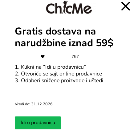
kupovinu
Svi HOUSE kuponi
Gratis dostava na
-40%
narudžbine iznad 59$
Mohito outlet odeće i dodataka
757
1. Klikni na “Idi u prodavnicu”
Svi Mohito kuponi
2. Otvoriće se sajt online prodavnice
3. Odaberi snižene proizvode i uštedi
-50%
Prijavom na bilten ostvari do 50%
popusta
Vredi do: 31.12.2026
Svi ChicMe kuponi
Idi u prodavnicu