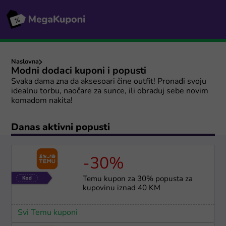
Naslovna
Modni dodaci kuponi i popusti
Svaka dama zna da aksesoari čine outfit! Pronađi svoju
idealnu torbu, naočare za sunce, ili obraduj sebe novim
komadom nakita!
Danas aktivni popusti
-30%
Temu kupon za 30% popusta za
kupovinu iznad 40 KM
Svi Temu kuponi