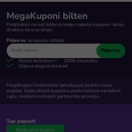
MegaKuponi bilten
Pretplatnici na naš bilten primaju najbolje kupone i akcije
direktno na svoj email.
Prijavi se
za najveću uštedu!
Prijavi se
Ručno testirano
100% besplatno
Odjava moguća bilokad
MegaKuponi funkcioniše zahvaljujući podršci svoje
publike. Kada obaviš kupovinu preko linkova na našem
sajtu, možemo ostvariti partnersku proviziju.
Top popusti
Ekskluzivni kuponi