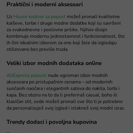
Praktični i moderni aksesoari
Uz
House kodove za popust
možeš pronaći kvalitetne
kaiševe, torbe i druge modne dodatke koji su savršeni
za svakodnevne i poslovne prilike. Njihov dizajn
kombinuje modernu jednostavnost i funkcionalnost, što
ih čini idealnim izborom za one koji žele da izgledaju
stilizovano bez previše truda.
Veliki izbor modnih dodataka online
AliExpress popusti
nude ogroman izbor modnih
aksesoara po pristupačnim cenama – od modernih
sunčanih naočara i elegantnih satova do nakita, torbi i
kapa. Bez obzira na to da li preferiraš casual, boho ili
klasičan stil, ovde možeš pronaći sve što ti je potrebno
da personalizuješ svoj izgled i istakneš svoj modni izraz.
Trendy dodaci i povoljna kupovina