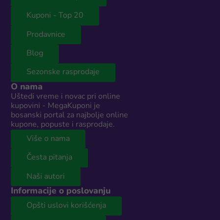
Kuponi - Top 20
Prodavnice
Blog
Sezonske rasprodaje
O nama
Uštedi vreme i novac pri online
kupovini - MegaKuponi je
bosanski portal za najbolje online
kupone, popuste i rasprodaje.
Više o nama
Česta pitanja
Naši autori
Informacije o poslovanju
Opšti uslovi korišćenja