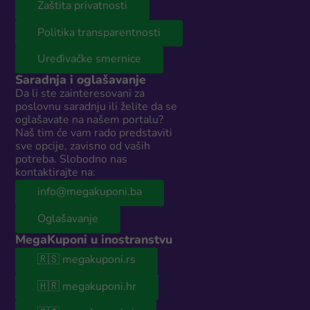
Zaštita privatnosti
Politika transparentnosti
Uređivačke smernice
Saradnja i oglašavanje
Da li ste zainteresovani za
poslovnu saradnju ili želite da se
oglašavate na našem portalu?
Naš tim će vam rado predstaviti
sve opcije, zavisno od vaših
potreba. Slobodno nas
kontaktirajte na:
info@megakuponi.ba
Oglašavanje
MegaKuponi u inostranstvu
🇷🇸 megakuponi.rs
🇭🇷 megakuponi.hr