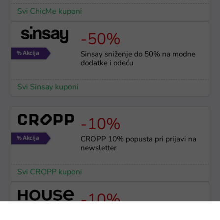
Svi ChicMe kuponi
-50%
Sinsay sniženje do 50% na modne
dodatke i odeću
Svi Sinsay kuponi
-10%
CROPP 10% popusta pri prijavi na
newsletter
Svi CROPP kuponi
-10%
House 10% popusta na prvu