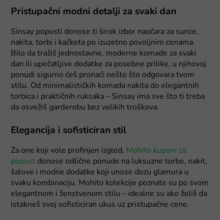
Pristupačni modni detalji za svaki dan
Sinsay popusti donose ti širok izbor naočara za sunce,
nakita, torbi i kačketa po izuzetno povoljnim cenama.
Bilo da tražiš jednostavne, moderne komade za svaki
dan ili upečatljive dodatke za posebne prilike, u njihovoj
ponudi sigurno ćeš pronaći nešto što odgovara tvom
stilu. Od minimalističkih komada nakita do elegantnih
torbica i praktičnih ruksaka – Sinsay ima sve što ti treba
da osvežiš garderobu bez velikih troškova.
Elegancija i sofisticiran stil
Za one koji vole profinjen izgled,
Mohito kuponi za
popust
donose odlične ponude na luksuzne torbe, nakit,
šalove i modne dodatke koji unose dozu glamura u
svaku kombinaciju. Mohito kolekcije poznate su po svom
elegantnom i ženstvenom stilu – idealne su ako želiš da
istakneš svoj sofisticiran ukus uz pristupačne cene.