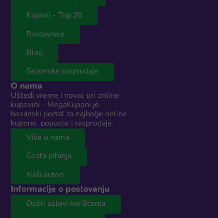
Kuponi - Top 20
Prodavnice
Blog
Sezonske rasprodaje
O nama
Uštedi vreme i novac pri online
kupovini - MegaKuponi je
bosanski portal za najbolje online
kupone, popuste i rasprodaje.
Više o nama
Česta pitanja
Naši autori
Informacije o poslovanju
Opšti uslovi korišćenja