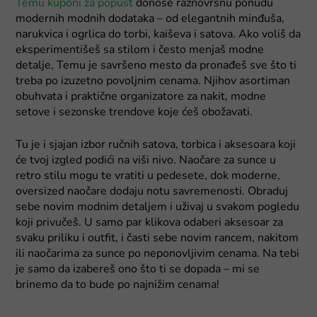
Temu kuponi za popust
donose raznovrsnu ponudu
modernih modnih dodataka – od elegantnih minđuša,
narukvica i ogrlica do torbi, kaiševa i satova. Ako voliš da
eksperimentišeš sa stilom i često menjaš modne
detalje, Temu je savršeno mesto da pronađeš sve što ti
treba po izuzetno povoljnim cenama. Njihov asortiman
obuhvata i praktične organizatore za nakit, modne
setove i sezonske trendove koje ćeš obožavati.
Tu je i sjajan izbor ručnih satova, torbica i aksesoara koji
će tvoj izgled podići na viši nivo. Naočare za sunce u
retro stilu mogu te vratiti u pedesete, dok moderne,
oversized naočare dodaju notu savremenosti. Obraduj
sebe novim modnim detaljem i uživaj u svakom pogledu
koji privučeš. U samo par klikova odaberi aksesoar za
svaku priliku i outfit, i časti sebe novim rancem, nakitom
ili naočarima za sunce po neponovljivim cenama. Na tebi
je samo da izabereš ono što ti se dopada – mi se
brinemo da to bude po najnižim cenama!