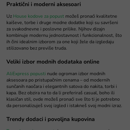
Praktični i moderni aksesoari
Uz
House kodove za popust
možeš pronaći kvalitetne
kaiševe, torbe i druge modne dodatke koji su savršeni
za svakodnevne i poslovne prilike. Njihov dizajn
kombinuje modernu jednostavnost i funkcionalnost, što
ih čini idealnim izborom za one koji žele da izgledaju
stilizovano bez previše truda.
Veliki izbor modnih dodataka online
AliExpress popusti
nude ogroman izbor modnih
aksesoara po pristupačnim cenama – od modernih
sunčanih naočara i elegantnih satova do nakita, torbi i
kapa. Bez obzira na to da li preferiraš casual, boho ili
klasičan stil, ovde možeš pronaći sve što ti je potrebno
da personalizuješ svoj izgled i istakneš svoj modni izraz.
Trendy dodaci i povoljna kupovina