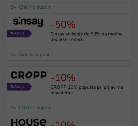
Svi ChicMe kuponi
-50%
Sinsay sniženje do 50% na modne
dodatke i odeću
Svi Sinsay kuponi
-10%
CROPP 10% popusta pri prijavi na
newsletter
Svi CROPP kuponi
-10%
House 10% popusta na prvu