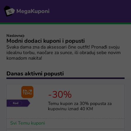
Naslovna
Modni dodaci kuponi i popusti
Svaka dama zna da aksesoari čine outfit! Pronađi svoju
idealnu torbu, naočare za sunce, ili obraduj sebe novim
komadom nakita!
Danas aktivni popusti
-30%
Temu kupon za 30% popusta za
kupovinu iznad 40 KM
Svi Temu kuponi