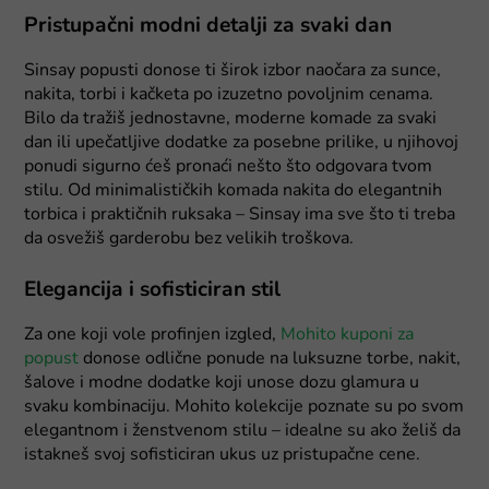
Pristupačni modni detalji za svaki dan
Sinsay popusti donose ti širok izbor naočara za sunce,
nakita, torbi i kačketa po izuzetno povoljnim cenama.
Bilo da tražiš jednostavne, moderne komade za svaki
dan ili upečatljive dodatke za posebne prilike, u njihovoj
ponudi sigurno ćeš pronaći nešto što odgovara tvom
stilu. Od minimalističkih komada nakita do elegantnih
torbica i praktičnih ruksaka – Sinsay ima sve što ti treba
da osvežiš garderobu bez velikih troškova.
Elegancija i sofisticiran stil
Za one koji vole profinjen izgled,
Mohito kuponi za
popust
donose odlične ponude na luksuzne torbe, nakit,
šalove i modne dodatke koji unose dozu glamura u
svaku kombinaciju. Mohito kolekcije poznate su po svom
elegantnom i ženstvenom stilu – idealne su ako želiš da
istakneš svoj sofisticiran ukus uz pristupačne cene.