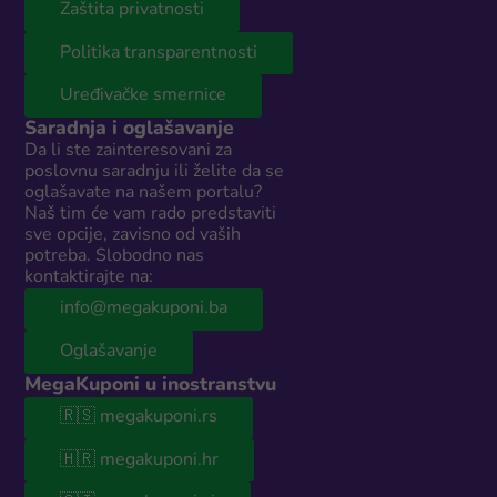
Zaštita privatnosti
Politika transparentnosti
Uređivačke smernice
Saradnja i oglašavanje
Da li ste zainteresovani za
poslovnu saradnju ili želite da se
oglašavate na našem portalu?
Naš tim će vam rado predstaviti
sve opcije, zavisno od vaših
potreba. Slobodno nas
kontaktirajte na:
info@megakuponi.ba
Oglašavanje
MegaKuponi u inostranstvu
🇷🇸 megakuponi.rs
🇭🇷 megakuponi.hr