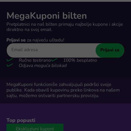
MegaKuponi bilten
Pretplatnici na naš bilten primaju najbolje kupone i akcije
direktno na svoj email.
Prijavi se
za najveću uštedu!
Prijavi se
Ručno testirano
100% besplatno
Odjava moguća bilokad
MegaKuponi funkcioniše zahvaljujući podršci svoje
publike. Kada obaviš kupovinu preko linkova na našem
sajtu, možemo ostvariti partnersku proviziju.
Top popusti
Ekskluzivni kuponi