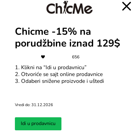
kupovinu
Svi HOUSE kuponi
Chicme -15% na
-40%
porudžbine iznad 129$
Mohito outlet odeće i dodataka
656
1. Klikni na “Idi u prodavnicu”
Svi Mohito kuponi
2. Otvoriće se sajt online prodavnice
3. Odaberi snižene proizvode i uštedi
-50%
Prijavom na bilten ostvari do 50%
popusta
Vredi do: 31.12.2026
Svi ChicMe kuponi
Idi u prodavnicu