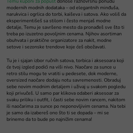
Temu kuponi za popust
donose raznovrsnu ponudu
modernih modnih dodataka – od elegantnih minđuša,
narukvica i ogrlica do torbi, kaiševa i satova. Ako voliš da
eksperimentišeš sa stilom i često menjaš modne
detalje, Temu je savršeno mesto da pronađeš sve što ti
treba po izuzetno povoljnim cenama. Njihov asortiman
obuhvata i praktične organizatore za nakit, modne
setove i sezonske trendove koje ćeš obožavati.
Tu je i sjajan izbor ručnih satova, torbica i aksesoara koji
će tvoj izgled podići na viši nivo. Naočare za sunce u
retro stilu mogu te vratiti u pedesete, dok moderne,
oversized naočare dodaju notu savremenosti. Obraduj
sebe novim modnim detaljem i uživaj u svakom pogledu
koji privučeš. U samo par klikova odaberi aksesoar za
svaku priliku i outfit, i časti sebe novim rancem, nakitom
ili naočarima za sunce po neponovljivim cenama. Na tebi
je samo da izabereš ono što ti se dopada – mi se
brinemo da to bude po najnižim cenama!