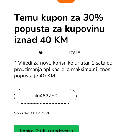
odabrane artikle
Temu kupon za 30%
Svi DHgate kuponi
popusta za kupovinu
-15%
iznad 40 KM
Chicme -15% na porudžbine iznad
17818
129$
* Vrijedi za nove korisnike unutar 1 sata od
Svi ChicMe kuponi
preuzimanja aplikacije, a maksimalni iznos
popusta je 40 KM
-10%
CROPP 10% popusta pri prijavi na
alg482750
newsletter
Svi CROPP kuponi
Vredi do: 31.12.2026
Kopiraj & idi u prodavnicu