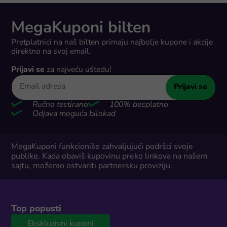
MegaKuponi bilten
Pretplatnici na naš bilten primaju najbolje kupone i akcije
direktno na svoj email.
Prijavi se
za najveću uštedu!
Prijavi se
Ručno testirano
100% besplatno
Odjava moguća bilokad
MegaKuponi funkcioniše zahvaljujući podršci svoje
publike. Kada obaviš kupovinu preko linkova na našem
sajtu, možemo ostvariti partnersku proviziju.
Top popusti
Ekskluzivni kuponi