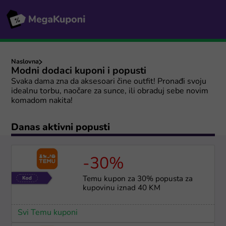
Naslovna
Modni dodaci kuponi i popusti
Svaka dama zna da aksesoari čine outfit! Pronađi svoju
idealnu torbu, naočare za sunce, ili obraduj sebe novim
komadom nakita!
Danas aktivni popusti
-30%
Temu kupon za 30% popusta za
kupovinu iznad 40 KM
Svi Temu kuponi