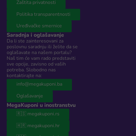
Zaštita privatnosti
Politika transparentnosti
Uređivačke smernice
Saradnja i oglašavanje
Da li ste zainteresovani za
poslovnu saradnju ili želite da se
oglašavate na našem portalu?
Naš tim će vam rado predstaviti
sve opcije, zavisno od vaših
potreba. Slobodno nas
kontaktirajte na:
info@megakuponi.ba
Oglašavanje
MegaKuponi u inostranstvu
🇷🇸 megakuponi.rs
🇭🇷 megakuponi.hr