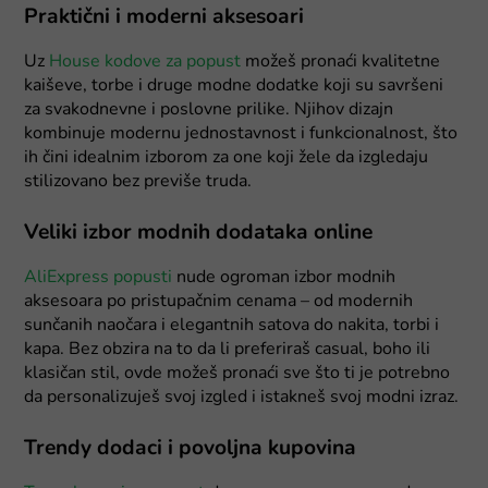
Praktični i moderni aksesoari
Uz
House kodove za popust
možeš pronaći kvalitetne
kaiševe, torbe i druge modne dodatke koji su savršeni
za svakodnevne i poslovne prilike. Njihov dizajn
kombinuje modernu jednostavnost i funkcionalnost, što
ih čini idealnim izborom za one koji žele da izgledaju
stilizovano bez previše truda.
Veliki izbor modnih dodataka online
AliExpress popusti
nude ogroman izbor modnih
aksesoara po pristupačnim cenama – od modernih
sunčanih naočara i elegantnih satova do nakita, torbi i
kapa. Bez obzira na to da li preferiraš casual, boho ili
klasičan stil, ovde možeš pronaći sve što ti je potrebno
da personalizuješ svoj izgled i istakneš svoj modni izraz.
Trendy dodaci i povoljna kupovina