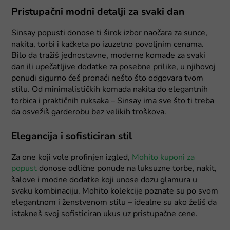
Pristupačni modni detalji za svaki dan
Sinsay popusti donose ti širok izbor naočara za sunce,
nakita, torbi i kačketa po izuzetno povoljnim cenama.
Bilo da tražiš jednostavne, moderne komade za svaki
dan ili upečatljive dodatke za posebne prilike, u njihovoj
ponudi sigurno ćeš pronaći nešto što odgovara tvom
stilu. Od minimalističkih komada nakita do elegantnih
torbica i praktičnih ruksaka – Sinsay ima sve što ti treba
da osvežiš garderobu bez velikih troškova.
Elegancija i sofisticiran stil
Za one koji vole profinjen izgled,
Mohito kuponi za
popust
donose odlične ponude na luksuzne torbe, nakit,
šalove i modne dodatke koji unose dozu glamura u
svaku kombinaciju. Mohito kolekcije poznate su po svom
elegantnom i ženstvenom stilu – idealne su ako želiš da
istakneš svoj sofisticiran ukus uz pristupačne cene.