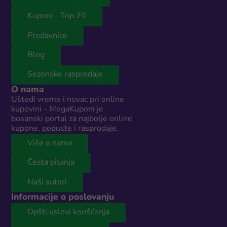
Kuponi - Top 20
Prodavnice
Blog
Sezonske rasprodaje
O nama
Uštedi vreme i novac pri online
kupovini - MegaKuponi je
bosanski portal za najbolje online
kupone, popuste i rasprodaje.
Više o nama
Česta pitanja
Naši autori
Informacije o poslovanju
Opšti uslovi korišćenja