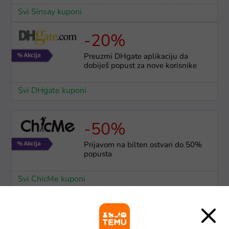
Svi Sinsay kuponi
-20%
Preuzmi DHgate aplikaciju da
dobiješ popust za nove korisnike
Svi DHgate kuponi
-50%
Prijavom na bilten ostvari do 50%
popusta
Svi ChicMe kuponi
-70%
DHgate popusti do 70% na