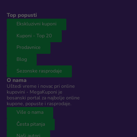
Top popusti
Ekskluzivni kuponi
Kuponi - Top 20
Prodavnice
Blog
Sezonske rasprodaje
O nama
Uštedi vreme i novac pri online
kupovini - MegaKuponi je
bosanski portal za najbolje online
kupone, popuste i rasprodaje.
Više o nama
Česta pitanja
Naši autori