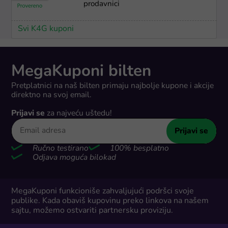
prodavnici
Svi K4G kuponi
MegaKuponi bilten
Pretplatnici na naš bilten primaju najbolje kupone i akcije
direktno na svoj email.
Prijavi se
za najveću uštedu!
Prijavi se
Ručno testirano
100% besplatno
Odjava moguća bilokad
MegaKuponi funkcioniše zahvaljujući podršci svoje
publike. Kada obaviš kupovinu preko linkova na našem
sajtu, možemo ostvariti partnersku proviziju.