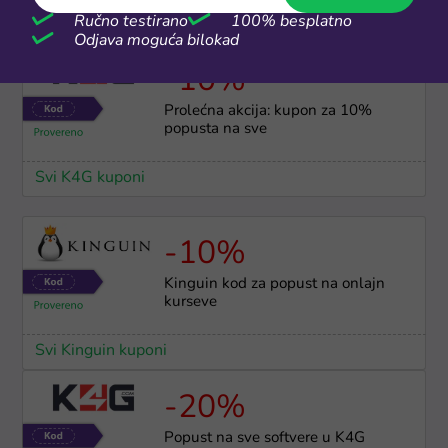
Ručno testirano
100% besplatno
Svi K4G kuponi
Odjava moguća bilokad
-10%
Prolećna akcija: kupon za 10%
popusta na sve
Svi K4G kuponi
-10%
Kinguin kod za popust na onlajn
kurseve
Svi Kinguin kuponi
-20%
Popust na sve softvere u K4G