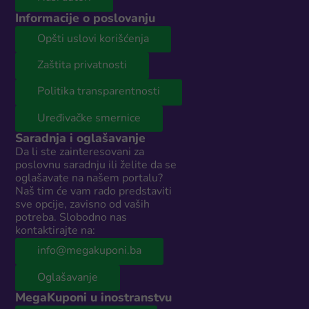
Informacije o poslovanju
Opšti uslovi korišćenja
Zaštita privatnosti
Politika transparentnosti
Uređivačke smernice
Saradnja i oglašavanje
Da li ste zainteresovani za
poslovnu saradnju ili želite da se
oglašavate na našem portalu?
Naš tim će vam rado predstaviti
sve opcije, zavisno od vaših
potreba. Slobodno nas
kontaktirajte na:
info@megakuponi.ba
Oglašavanje
MegaKuponi u inostranstvu