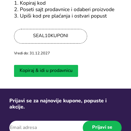
1. Kopiraj kod
2. Poseti sajt prodavnice i odaberi proizvode
-20%
3. Upiši kod pre plaćanja i ostvari popust
Pozovi prijatelje na Temu i zaradi
SEAL10KUPONI
Svi Temu kuponi
Vredi do: 31.12.2027
-15%
Kinguin kupon za 15% popusta na
Kopiraj & idi u prodavnicu
sav software
Svi Kinguin kuponi
Prijavi se za najnovije kupone, popuste i
akcije.
-10%
K4G kod za popust na sve videoigre
Prijavi se