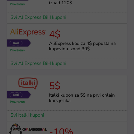
iznad 120$
Svi AliExpress BiH kuponi
4$
AliExpress kod za 4$ popusta na
kupovinu iznad 30$
Svi AliExpress BiH kuponi
5$
Italki kupon za 5$ na prvi onlajn
kurs jezika
Svi Italki kuponi
-10%