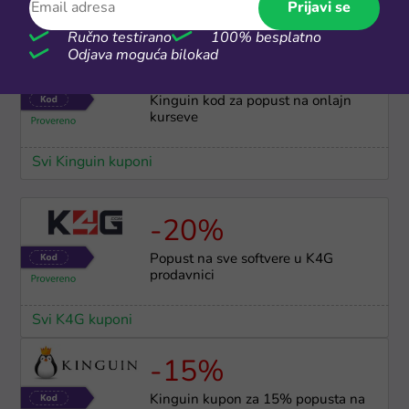
Prijavi se
Svi K4G kuponi
Ručno testirano
100% besplatno
Odjava moguća bilokad
-10%
Kinguin kod za popust na onlajn
kurseve
Svi Kinguin kuponi
-20%
Popust na sve softvere u K4G
prodavnici
Svi K4G kuponi
-15%
Kinguin kupon za 15% popusta na