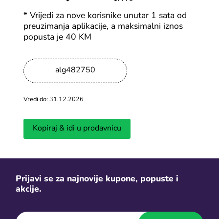
* Vrijedi za nove korisnike unutar 1 sata od
-20%
preuzimanja aplikacije, a maksimalni iznos
popusta je 40 KM
Pozovi prijatelje na Temu i zaradi
alg482750
Svi Temu kuponi
-10%
Vredi do: 31.12.2026
K4G kod za popust na sve videoigre
Kopiraj & idi u prodavnicu
Svi K4G kuponi
Prijavi se za najnovije kupone, popuste i
-10%
akcije.
Prolećna akcija: kupon za 10%
popusta na sve