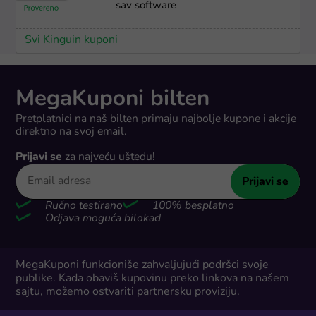
sav software
Svi Kinguin kuponi
MegaKuponi bilten
Pretplatnici na naš bilten primaju najbolje kupone i akcije
direktno na svoj email.
Prijavi se
za najveću uštedu!
Prijavi se
Ručno testirano
100% besplatno
Odjava moguća bilokad
MegaKuponi funkcioniše zahvaljujući podršci svoje
publike. Kada obaviš kupovinu preko linkova na našem
sajtu, možemo ostvariti partnersku proviziju.