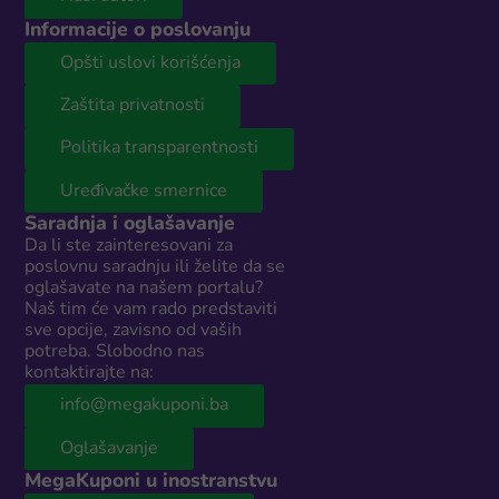
Informacije o poslovanju
Opšti uslovi korišćenja
Zaštita privatnosti
Politika transparentnosti
Uređivačke smernice
Saradnja i oglašavanje
Da li ste zainteresovani za
poslovnu saradnju ili želite da se
oglašavate na našem portalu?
Naš tim će vam rado predstaviti
sve opcije, zavisno od vaših
potreba. Slobodno nas
kontaktirajte na:
info@megakuponi.ba
Oglašavanje
MegaKuponi u inostranstvu