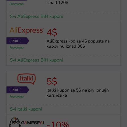
iznad 120$
Svi AliExpress BiH kuponi
4$
AliExpress kod za 4$ popusta na
kupovinu iznad 30$
Svi AliExpress BiH kuponi
5$
Italki kupon za 5$ na prvi onlajn
kurs jezika
Svi Italki kuponi
-10%