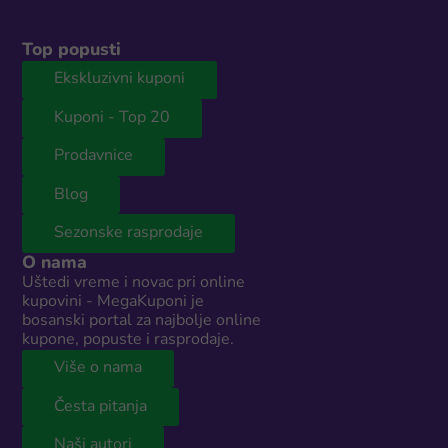
Top popusti
Ekskluzivni kuponi
Kuponi - Top 20
Prodavnice
Blog
Sezonske rasprodaje
O nama
Uštedi vreme i novac pri online
kupovini - MegaKuponi je
bosanski portal za najbolje online
kupone, popuste i rasprodaje.
Više o nama
Česta pitanja
Naši autori