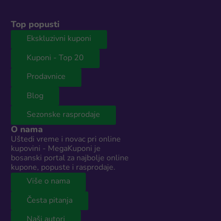
Top popusti
Ekskluzivni kuponi
Kuponi - Top 20
Prodavnice
Blog
Sezonske rasprodaje
O nama
Uštedi vreme i novac pri online
kupovini - MegaKuponi je
bosanski portal za najbolje online
kupone, popuste i rasprodaje.
Više o nama
Česta pitanja
Naši autori