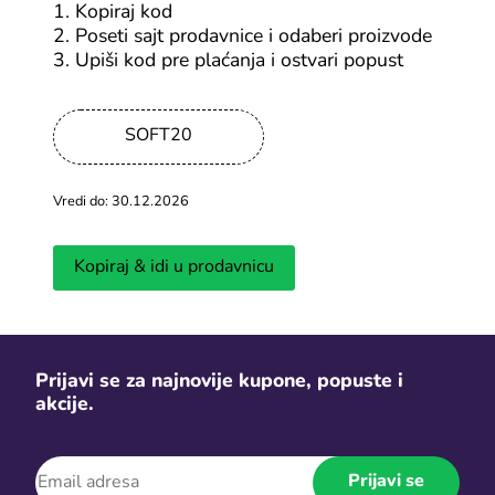
1. Kopiraj kod
2. Poseti sajt prodavnice i odaberi proizvode
-20%
3. Upiši kod pre plaćanja i ostvari popust
Pozovi prijatelje na Temu i zaradi
SOFT20
Svi Temu kuponi
Vredi do: 30.12.2026
-15%
Kinguin kupon za 15% popusta na
Kopiraj & idi u prodavnicu
sav software
Svi Kinguin kuponi
Prijavi se za najnovije kupone, popuste i
akcije.
-10%
K4G kod za popust na sve videoigre
Prijavi se