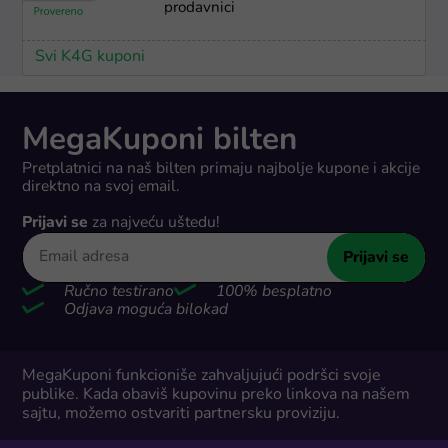
prodavnici
Svi K4G kuponi
MegaKuponi bilten
Pretplatnici na naš bilten primaju najbolje kupone i akcije
direktno na svoj email.
Prijavi se
za najveću uštedu!
Prijavi se
Ručno testirano
100% besplatno
Odjava moguća bilokad
MegaKuponi funkcioniše zahvaljujući podršci svoje
publike. Kada obaviš kupovinu preko linkova na našem
sajtu, možemo ostvariti partnersku proviziju.