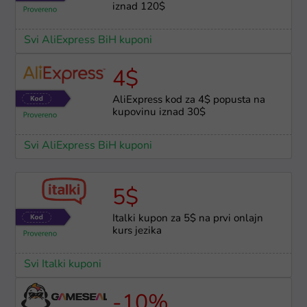
iznad 120$
Svi AliExpress BiH kuponi
4$
AliExpress kod za 4$ popusta na
kupovinu iznad 30$
Svi AliExpress BiH kuponi
5$
Italki kupon za 5$ na prvi onlajn
kurs jezika
Svi Italki kuponi
-10%