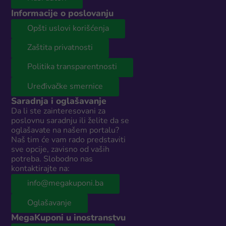
Informacije o poslovanju
Opšti uslovi korišćenja
Zaštita privatnosti
Politika transparentnosti
Uređivačke smernice
Saradnja i oglašavanje
Da li ste zainteresovani za
poslovnu saradnju ili želite da se
oglašavate na našem portalu?
Naš tim će vam rado predstaviti
sve opcije, zavisno od vaših
potreba. Slobodno nas
kontaktirajte na:
info@megakuponi.ba
Oglašavanje
MegaKuponi u inostranstvu