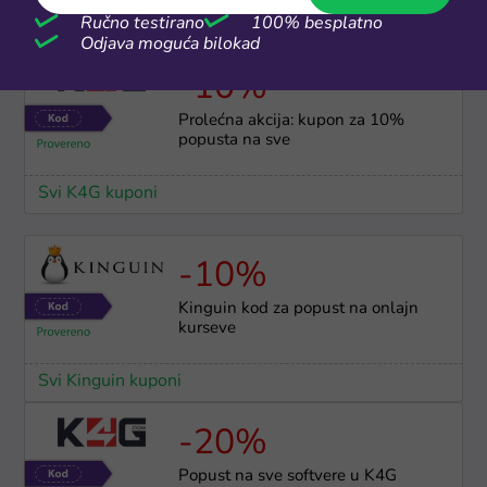
Ručno testirano
100% besplatno
Svi K4G kuponi
Odjava moguća bilokad
-10%
Prolećna akcija: kupon za 10%
popusta na sve
Svi K4G kuponi
-10%
Kinguin kod za popust na onlajn
kurseve
Svi Kinguin kuponi
-20%
Popust na sve softvere u K4G