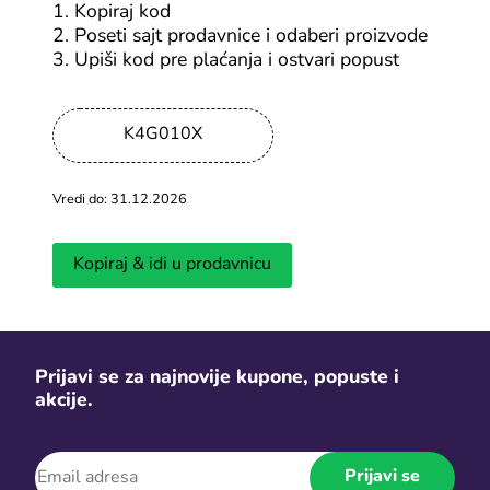
1. Kopiraj kod
2. Poseti sajt prodavnice i odaberi proizvode
-20%
3. Upiši kod pre plaćanja i ostvari popust
Pozovi prijatelje na Temu i zaradi
K4G010X
Svi Temu kuponi
Vredi do: 31.12.2026
-15%
Kinguin kupon za 15% popusta na
Kopiraj & idi u prodavnicu
sav software
Svi Kinguin kuponi
Prijavi se za najnovije kupone, popuste i
akcije.
-10%
K4G kod za popust na sve videoigre
Prijavi se