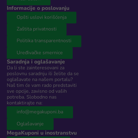
Informacije o poslovanju
Opšti uslovi korišćenja
Zaštita privatnosti
Politika transparentnosti
Uređivačke smernice
Saradnja i oglašavanje
Da li ste zainteresovani za
poslovnu saradnju ili želite da se
oglašavate na našem portalu?
Naš tim će vam rado predstaviti
sve opcije, zavisno od vaših
potreba. Slobodno nas
kontaktirajte na:
info@megakuponi.ba
Oglašavanje
MegaKuponi u inostranstvu