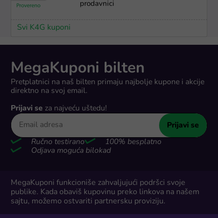
prodavnici
Svi K4G kuponi
MegaKuponi bilten
Pretplatnici na naš bilten primaju najbolje kupone i akcije
direktno na svoj email.
Prijavi se
za najveću uštedu!
Prijavi se
Ručno testirano
100% besplatno
Odjava moguća bilokad
MegaKuponi funkcioniše zahvaljujući podršci svoje
publike. Kada obaviš kupovinu preko linkova na našem
sajtu, možemo ostvariti partnersku proviziju.