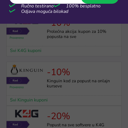
Ručno testirano
100% besplatno
Svi K4G kuponi
Odjava moguća bilokad
-10%
Prolećna akcija: kupon za 10%
popusta na sve
Svi K4G kuponi
-10%
Kinguin kod za popust na onlajn
kurseve
Svi Kinguin kuponi
-20%
Popust na sve softvere u K4G