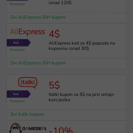
iznad 120$
Svi AliExpress BiH kuponi
4$
AliExpress kod za 4$ popusta na
kupovinu iznad 30$
Svi AliExpress BiH kuponi
5$
Italki kupon za 5$ na prvi onlajn
kurs jezika
Svi Italki kuponi
-10%