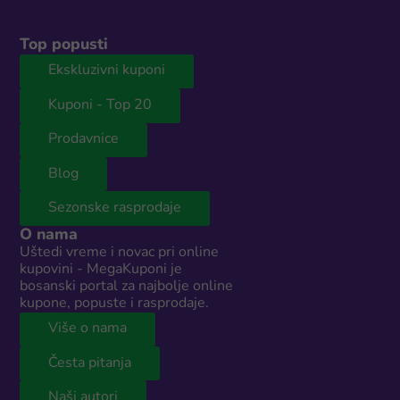
Top popusti
Ekskluzivni kuponi
Kuponi - Top 20
Prodavnice
Blog
Sezonske rasprodaje
O nama
Uštedi vreme i novac pri online
kupovini - MegaKuponi je
bosanski portal za najbolje online
kupone, popuste i rasprodaje.
Više o nama
Česta pitanja
Naši autori