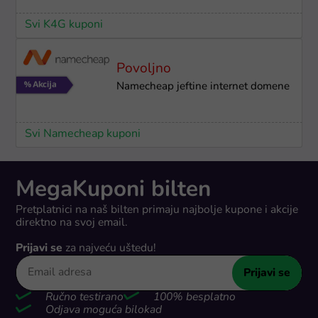
Svi K4G kuponi
Povoljno
Namecheap jeftine internet domene
Svi Namecheap kuponi
MegaKuponi bilten
Pretplatnici na naš bilten primaju najbolje kupone i akcije
direktno na svoj email.
Prijavi se
za najveću uštedu!
Prijavi se
Ručno testirano
100% besplatno
Odjava moguća bilokad