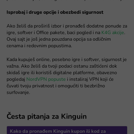
Isprobaj i druge opcije i obezbedi sigurnost
Ako želiš da proširiš izbor i pronađeš dodatne ponude za
igre, softver i Office pakete, baci pogled i na
K4G akcije
.
Ovaj sajt je još jedna pouzdana opcija sa odličnim
cenama i redovnim popustima.
Kada kupuješ online, posebno igre i softver, sigurnost je
važna. Ako želiš da tvoji podaci ostanu zaštićeni dok
skidaš igre ili koristiš digitalne platforme, obavezno
pogledaj
NordVPN popuste
i instaliraj VPN koji će
čuvati tvoju privatnost i omogućiti ti bezbrižno
surfovanje.
Česta pitanja za Kinguin
Kako da pronađem Kinguin kupon ili kod za