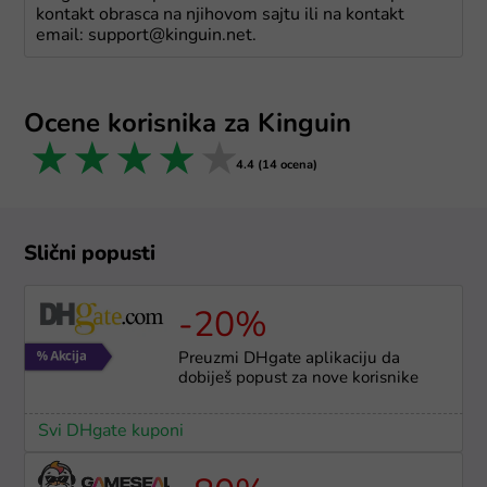
kontakt obrasca na njihovom sajtu ili na kontakt
email: support@kinguin.net.
Ocene korisnika za Kinguin
1 star
2 stars
3 stars
4 stars
5 stars
4.4 (14 ocena)
Slični popusti
-20%
Preuzmi DHgate aplikaciju da
dobiješ popust za nove korisnike
Svi DHgate kuponi