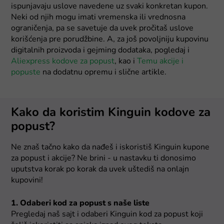
ispunjavaju uslove navedene uz svaki konkretan kupon.
Neki od njih mogu imati vremenska ili vrednosna
ograničenja, pa se savetuje da uvek pročitaš uslove
korišćenja pre porudžbine. A, za još povoljniju kupovinu
digitalnih proizvoda i gejming dodataka, pogledaj i
Aliexpress kodove za popust
, kao i
Temu akcije i
popuste
na dodatnu opremu i slične artikle.
Kako da koristim Kinguin kodove za
popust?
Ne znaš tačno kako da nađeš i iskoristiš Kinguin kupone
za popust i akcije? Ne brini - u nastavku ti donosimo
uputstva korak po korak da uvek uštediš na onlajn
kupovini!
1. Odaberi kod za popust s naše liste
Pregledaj naš sajt i odaberi Kinguin kod za popust koji