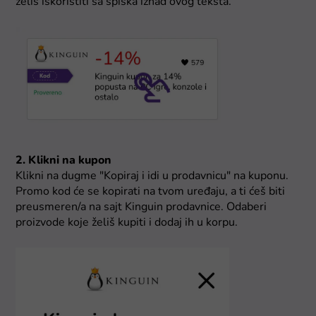
želiš iskoristiti sa spiska iznad ovog teksta.
2. Klikni na kupon
Klikni na dugme "Kopiraj i idi u prodavnicu" na kuponu.
Promo kod će se kopirati na tvom uređaju, a ti ćeš biti
preusmeren/a na sajt Kinguin prodavnice. Odaberi
proizvode koje želiš kupiti i dodaj ih u korpu.