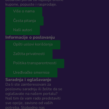
kupone, popuste i rasprodaje.
Više o nama
Česta pitanja
Naši autori
Informacije o poslovanju
Opšti uslovi korišćenja
Zaštita privatnosti
Politika transparentnosti
Uređivačke smernice
Saradnja i oglašavanje
Da li ste zainteresovani za
poslovnu saradnju ili želite da se
oglašavate na našem portalu?
Naš tim će vam rado predstaviti
sve opcije, zavisno od vaših
potreba. Slobodno nas