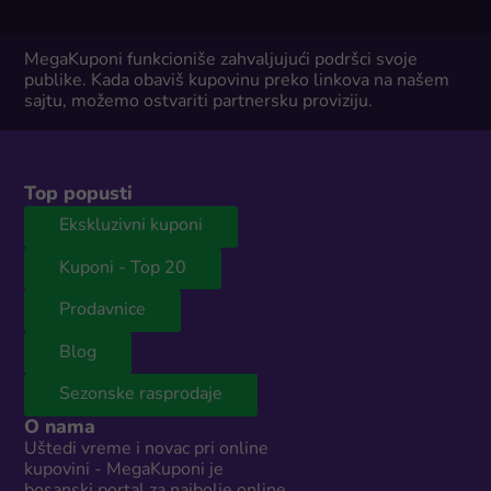
MegaKuponi funkcioniše zahvaljujući podršci svoje
publike. Kada obaviš kupovinu preko linkova na našem
sajtu, možemo ostvariti partnersku proviziju.
Top popusti
Ekskluzivni kuponi
Kuponi - Top 20
Prodavnice
Blog
Sezonske rasprodaje
O nama
Uštedi vreme i novac pri online
kupovini - MegaKuponi je
bosanski portal za najbolje online