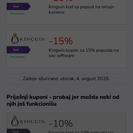
Kinguin kod za popust na onlajn
kurseve
-15%
Kinguin kupon za 15% popusta na
sav software
Zadnje ažurirano: utorak, 4. avgust 2026.
Prijašnji kuponi - probaj jer možda neki od
njih još funkcionišu
-10%