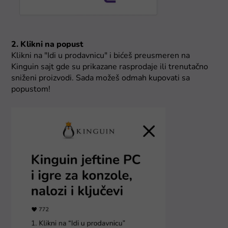
2. Klikni na popust
Klikni na "Idi u prodavnicu" i bićeš preusmeren na
Kinguin sajt gde su prikazane rasprodaje ili trenutačno
sniženi proizvodi. Sada možeš odmah kupovati sa
popustom!