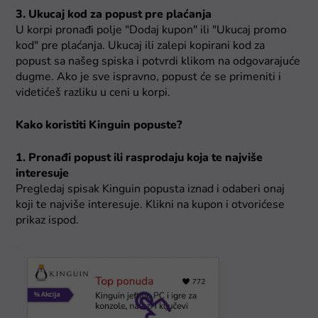
3. Ukucaj kod za popust pre plaćanja
U korpi pronađi polje "Dodaj kupon" ili "Ukucaj promo
kod" pre plaćanja. Ukucaj ili zalepi kopirani kod za
popust sa našeg spiska i potvrdi klikom na odgovarajuće
dugme. Ako je sve ispravno, popust će se primeniti i
videtićeš razliku u ceni u korpi.
Kako koristiti Kinguin popuste?
1. Pronađi popust ili rasprodaju koja te najviše
interesuje
Pregledaj spisak Kinguin popusta iznad i odaberi onaj
koji te najviše interesuje. Klikni na kupon i otvorićese
prikaz ispod.