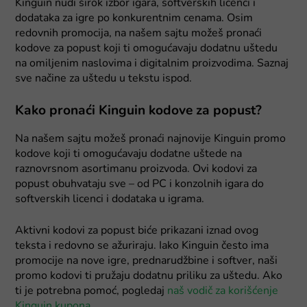
Kinguin nudi širok izbor igara, softverskih licenci i
dodataka za igre po konkurentnim cenama. Osim
redovnih promocija, na našem sajtu možeš pronaći
kodove za popust koji ti omogućavaju dodatnu uštedu
na omiljenim naslovima i digitalnim proizvodima. Saznaj
sve načine za uštedu u tekstu ispod.
Kako pronaći Kinguin kodove za popust?
Na našem sajtu možeš pronaći najnovije Kinguin promo
kodove koji ti omogućavaju dodatne uštede na
raznovrsnom asortimanu proizvoda. Ovi kodovi za
popust obuhvataju sve – od PC i konzolnih igara do
softverskih licenci i dodataka u igrama.
Aktivni kodovi za popust biće prikazani iznad ovog
teksta i redovno se ažuriraju. Iako Kinguin često ima
promocije na nove igre, prednarudžbine i softver, naši
promo kodovi ti pružaju dodatnu priliku za uštedu. Ako
ti je potrebna pomoć, pogledaj
naš vodič za korišćenje
Kinguin kupona
.