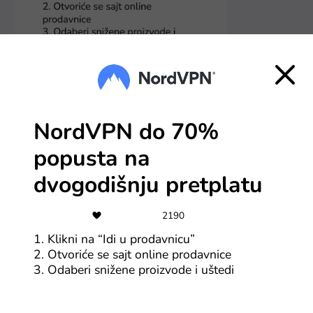
NordVPN do 70%
popusta na
dvogodišnju pretplatu
2190
1. Klikni na “Idi u prodavnicu”
2. Otvoriće se sajt online prodavnice
Više o Kinguin
3. Odaberi snižene proizvode i uštedi
Svi gejmeri koji uživaju u dobroj igrici prepoznaće
kraljevskog pingvina kao odličan deal na nove avanture!