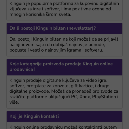
Kinguin je popularna platforma za kupovinu digitalnih
ključeva za igre i softver, i ima pozitivne ocene od
mnogih korisnika širom sveta.
Da li postoji Kinguin bilten (newsletter)?
Da, postoji Kinguin bilten na koji možeš da se prijaviš
na njihovom sajtu da dobijaš najnovije ponude,
popuste i vesti o najnovijim igrama i softveru.
Koje kategorije proizvoda prodaje Kinguin online
prodavnica?
Kinguin prodaje digitalne ključeve za video igre,
softver, pretplate za konzole, gift kartice, i druge
digitalne proizvode. Možeš da pronađeš proizvode za
različite platforme uključujući PC, Xbox, PlayStation i
više.
Koji je Kinguin kontakt?
Kinguin online prodavnicu možeš kontaktirati putem