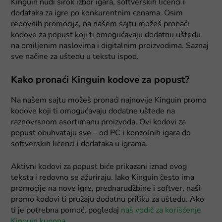
Kinguin nudi širok izbor igara, softverskih licenci i
dodataka za igre po konkurentnim cenama. Osim
redovnih promocija, na našem sajtu možeš pronaći
kodove za popust koji ti omogućavaju dodatnu uštedu
na omiljenim naslovima i digitalnim proizvodima. Saznaj
sve načine za uštedu u tekstu ispod.
Kako pronaći Kinguin kodove za popust?
Na našem sajtu možeš pronaći najnovije Kinguin promo
kodove koji ti omogućavaju dodatne uštede na
raznovrsnom asortimanu proizvoda. Ovi kodovi za
popust obuhvataju sve – od PC i konzolnih igara do
softverskih licenci i dodataka u igrama.
Aktivni kodovi za popust biće prikazani iznad ovog
teksta i redovno se ažuriraju. Iako Kinguin često ima
promocije na nove igre, prednarudžbine i softver, naši
promo kodovi ti pružaju dodatnu priliku za uštedu. Ako
ti je potrebna pomoć, pogledaj
naš vodič za korišćenje
Kinguin kupona
.