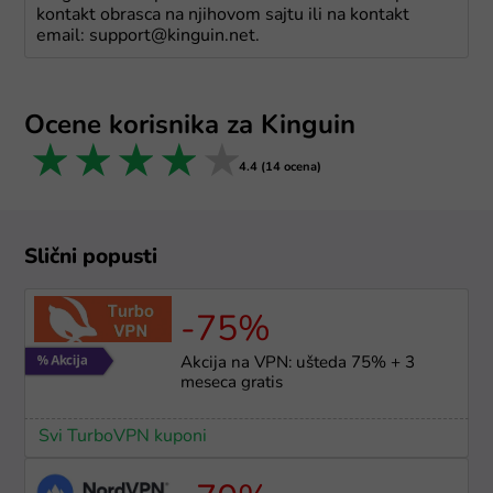
kontakt obrasca na njihovom sajtu ili na kontakt
email: support@kinguin.net.
Ocene korisnika za Kinguin
1 star
2 stars
3 stars
4 stars
5 stars
4.4 (14 ocena)
Slični popusti
-75%
Akcija na VPN: ušteda 75% + 3
meseca gratis
Svi TurboVPN kuponi