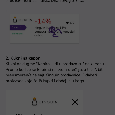
želiš iskoristiti sa spiska iznad ovog teksta.
2. Klikni na kupon
Klikni na dugme "Kopiraj i idi u prodavnicu" na kuponu.
Promo kod će se kopirati na tvom uređaju, a ti ćeš biti
preusmeren/a na sajt Kinguin prodavnice. Odaberi
proizvode koje želiš kupiti i dodaj ih u korpu.