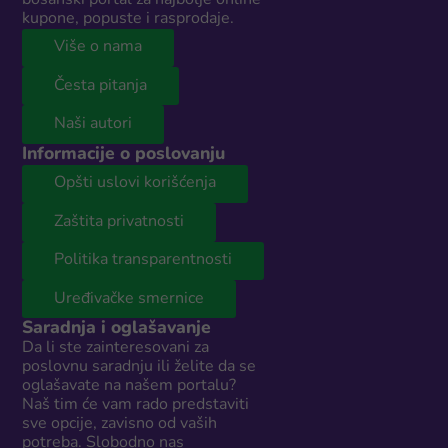
kupone, popuste i rasprodaje.
Više o nama
Česta pitanja
Naši autori
Informacije o poslovanju
Opšti uslovi korišćenja
Zaštita privatnosti
Politika transparentnosti
Uređivačke smernice
Saradnja i oglašavanje
Da li ste zainteresovani za
poslovnu saradnju ili želite da se
oglašavate na našem portalu?
Naš tim će vam rado predstaviti
sve opcije, zavisno od vaših
potreba. Slobodno nas