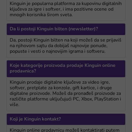
Kinguin je popularna platforma za kupovinu digitalnih
ključeva za igre i softver, i ima pozitivne ocene od
mnogih korisnika širom sveta.
Da li postoji Kinguin bilten (newsletter)?
Da, postoji Kinguin bilten na koji možeš da se prijaviš
na njihovom sajtu da dobijaš najnovije ponude,
popuste i vesti o najnovijim igrama i softveru.
Koje kategorije proizvoda prodaje Kinguin online
prodavnica?
Kinguin prodaje digitalne ključeve za video igre,
softver, pretplate za konzole, gift kartice, i druge
digitalne proizvode. Možeš da pronađeš proizvode za
različite platforme uključujući PC, Xbox, PlayStation i
više.
Koji je Kinguin kontakt?
Kinguin online prodavnicu možeš kontaktirati putem