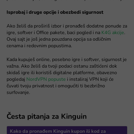
Isprobaj i druge opcije i obezbedi sigurnost
Ako želiš da proširiš izbor i pronađeš dodatne ponude za
igre, softver i Office pakete, baci pogled i na
K4G akcije
.
Ovaj sajt je još jedna pouzdana opcija sa odličnim
cenama i redovnim popustima.
Kada kupuješ online, posebno igre i softver, sigurnost je
važna. Ako želiš da tvoji podaci ostanu zaštićeni dok
skidaš igre ili koristiš digitalne platforme, obavezno
pogledaj
NordVPN popuste
i instaliraj VPN koji će
čuvati tvoju privatnost i omogućiti ti bezbrižno
surfovanje.
Česta pitanja za Kinguin
Kako da pronađem Kinguin kupon ili kod za