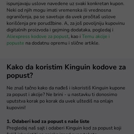
ispunjavaju uslove navedene uz svaki konkretan kupon.
Neki od njih mogu imati vremenska ili vrednosna
ograničenja, pa se savetuje da uvek pročitaš uslove
korišćenja pre porudžbine. A, za još povoljniju kupovinu
digitalnih proizvoda i gejming dodataka, pogledaj i
Aliexpress kodove za popust
, kao i
Temu akcije i
popuste
na dodatnu opremu i slične artikle.
Kako da koristim Kinguin kodove za
popust?
Ne znaš tačno kako da nađeš i iskoristiš Kinguin kupone
za popust i akcije? Ne brini - u nastavku ti donosimo
uputstva korak po korak da uvek uštediš na onlajn
kupovini!
1. Odaberi kod za popust s naše liste
Pregledaj naš sajt i odaberi Kinguin kod za popust koji