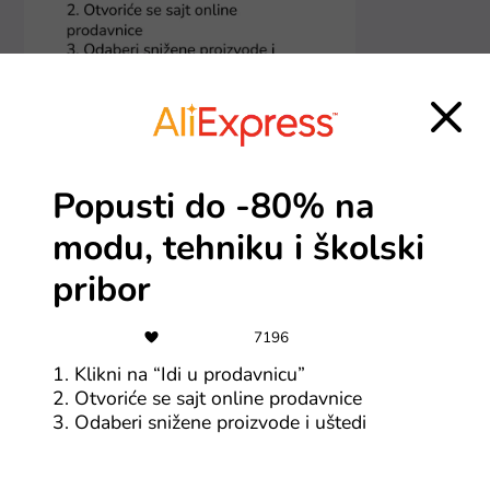
Popusti do -80% na
modu, tehniku i školski
pribor
7196
1. Klikni na “Idi u prodavnicu”
2. Otvoriće se sajt online prodavnice
Više o Kinguin
3. Odaberi snižene proizvode i uštedi
Svi gejmeri koji uživaju u dobroj igrici prepoznaće
kraljevskog pingvina kao odličan deal na nove avanture!