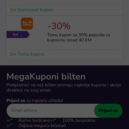
Svi Gameseal kuponi
-30%
Temu kupon za 30% popusta za
kupovinu iznad 40 KM
Svi Temu kuponi
MegaKuponi bilten
Pretplatnici na naš bilten primaju najbolje kupone i akcije
direktno na svoj email.
Prijavi se
za najveću uštedu!
Prijavi se
Ručno testirano
100% besplatno
Odjava moguća bilokad