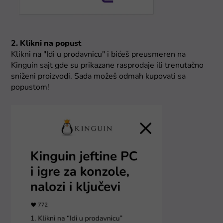
2. Klikni na popust
Klikni na "Idi u prodavnicu" i bićeš preusmeren na
Kinguin sajt gde su prikazane rasprodaje ili trenutačno
sniženi proizvodi. Sada možeš odmah kupovati sa
popustom!