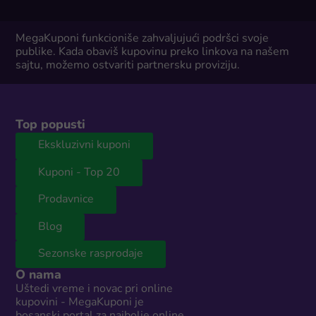
MegaKuponi funkcioniše zahvaljujući podršci svoje
publike. Kada obaviš kupovinu preko linkova na našem
sajtu, možemo ostvariti partnersku proviziju.
Top popusti
Ekskluzivni kuponi
Kuponi - Top 20
Prodavnice
Blog
Sezonske rasprodaje
O nama
Uštedi vreme i novac pri online
kupovini - MegaKuponi je
bosanski portal za najbolje online