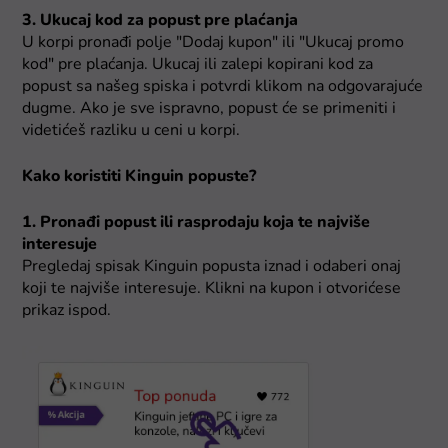
3. Ukucaj kod za popust pre plaćanja
U korpi pronađi polje "Dodaj kupon" ili "Ukucaj promo
kod" pre plaćanja. Ukucaj ili zalepi kopirani kod za
popust sa našeg spiska i potvrdi klikom na odgovarajuće
dugme. Ako je sve ispravno, popust će se primeniti i
videtićeš razliku u ceni u korpi.
Kako koristiti Kinguin popuste?
1. Pronađi popust ili rasprodaju koja te najviše
interesuje
Pregledaj spisak Kinguin popusta iznad i odaberi onaj
koji te najviše interesuje. Klikni na kupon i otvorićese
prikaz ispod.