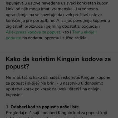
ispunjavaju uslove navedene uz svaki konkretan kupon.
Neki od njih mogu imati vremenska ili vrednosna
ograničenja, pa se savetuje da uvek pročitaš uslove
korišćenja pre porudžbine. A, za još povoljniju kupovinu
digitalnih proizvoda i gejming dodataka, pogledaj i
Aliexpress kodove za popust
, kao i
Temu akcije i
popuste
na dodatnu opremu i slične artikle.
Kako da koristim Kinguin kodove za
popust?
Ne znaš tačno kako da nađeš i iskoristiš Kinguin kupone
za popust i akcije? Ne brini - u nastavku ti donosimo
uputstva korak po korak da uvek uštediš na onlajn
kupovini!
1. Odaberi kod za popust s naše liste
Pregledaj naš sajt i odaberi Kinguin kod za popust koji