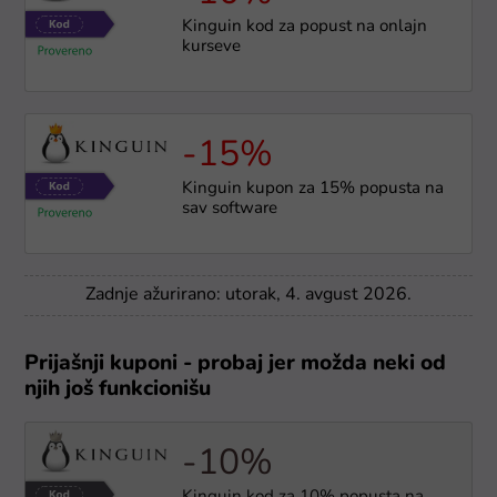
Kinguin kod za popust na onlajn
kurseve
-15%
Kinguin kupon za 15% popusta na
sav software
Zadnje ažurirano: utorak, 4. avgust 2026.
Prijašnji kuponi - probaj jer možda neki od
njih još funkcionišu
-10%