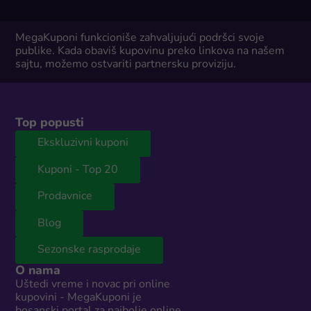
MegaKuponi funkcioniše zahvaljujući podršci svoje
publike. Kada obaviš kupovinu preko linkova na našem
sajtu, možemo ostvariti partnersku proviziju.
Top popusti
Ekskluzivni kuponi
Kuponi - Top 20
Prodavnice
Blog
Sezonske rasprodaje
O nama
Uštedi vreme i novac pri online
kupovini - MegaKuponi je
bosanski portal za najbolje online