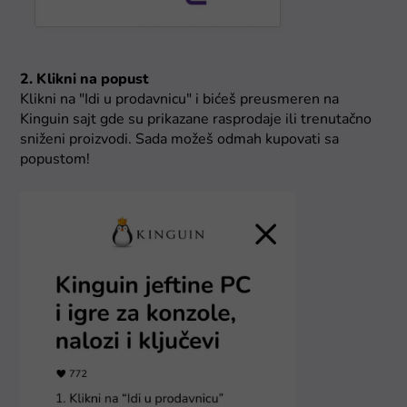
2. Klikni na popust
Klikni na "Idi u prodavnicu" i bićeš preusmeren na
Kinguin sajt gde su prikazane rasprodaje ili trenutačno
sniženi proizvodi. Sada možeš odmah kupovati sa
popustom!