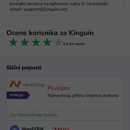
kontakt obrasca na njihovom sajtu ili na kontakt
email: support@kinguin.net.
Ocene korisnika za Kinguin
1 star
2 stars
3 stars
4 stars
5 stars
4.4 (14 ocena)
Slični popusti
Povoljno
Namecheap jeftine internet domene
Svi Namecheap kuponi