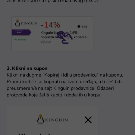
želiš iskoristiti sa spiska iznad ovog teksta.
2. Klikni na kupon
Klikni na dugme "Kopiraj i idi u prodavnicu" na kuponu.
Promo kod će se kopirati na tvom uređaju, a ti ćeš biti
preusmeren/a na sajt Kinguin prodavnice. Odaberi
proizvode koje želiš kupiti i dodaj ih u korpu.