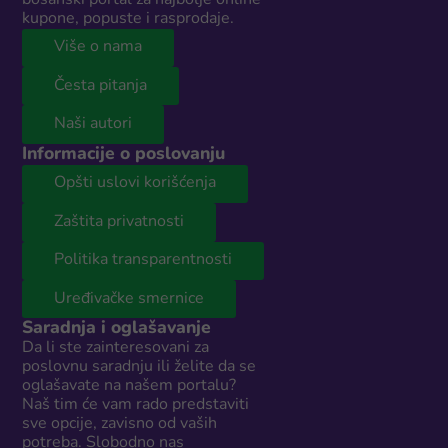
kupone, popuste i rasprodaje.
Više o nama
Česta pitanja
Naši autori
Informacije o poslovanju
Opšti uslovi korišćenja
Zaštita privatnosti
Politika transparentnosti
Uređivačke smernice
Saradnja i oglašavanje
Da li ste zainteresovani za
poslovnu saradnju ili želite da se
oglašavate na našem portalu?
Naš tim će vam rado predstaviti
sve opcije, zavisno od vaših
potreba. Slobodno nas