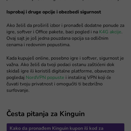
Isprobaj i druge opcije i obezbedi sigurnost
Ako želiš da proširiš izbor i pronađeš dodatne ponude za
igre, softver i Office pakete, baci pogled i na
K4G akcije
.
Ovaj sajt je još jedna pouzdana opcija sa odličnim
cenama i redovnim popustima.
Kada kupuješ online, posebno igre i softver, sigurnost je
važna. Ako želiš da tvoji podaci ostanu zaštićeni dok
skidaš igre ili koristiš digitalne platforme, obavezno
pogledaj
NordVPN popuste
i instaliraj VPN koji će
čuvati tvoju privatnost i omogućiti ti bezbrižno
surfovanje.
Česta pitanja za Kinguin
Kako da pronađem Kinguin kupon ili kod za