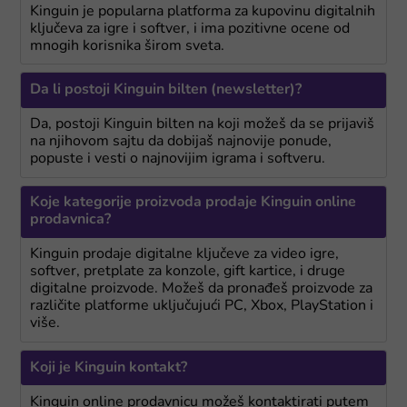
Kinguin je popularna platforma za kupovinu digitalnih
ključeva za igre i softver, i ima pozitivne ocene od
mnogih korisnika širom sveta.
Da li postoji Kinguin bilten (newsletter)?
Da, postoji Kinguin bilten na koji možeš da se prijaviš
na njihovom sajtu da dobijaš najnovije ponude,
popuste i vesti o najnovijim igrama i softveru.
Koje kategorije proizvoda prodaje Kinguin online
prodavnica?
Kinguin prodaje digitalne ključeve za video igre,
softver, pretplate za konzole, gift kartice, i druge
digitalne proizvode. Možeš da pronađeš proizvode za
različite platforme uključujući PC, Xbox, PlayStation i
više.
Koji je Kinguin kontakt?
Kinguin online prodavnicu možeš kontaktirati putem