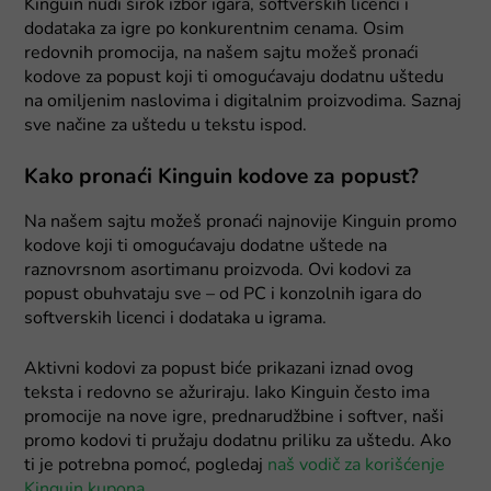
Kinguin nudi širok izbor igara, softverskih licenci i
dodataka za igre po konkurentnim cenama. Osim
redovnih promocija, na našem sajtu možeš pronaći
kodove za popust koji ti omogućavaju dodatnu uštedu
na omiljenim naslovima i digitalnim proizvodima. Saznaj
sve načine za uštedu u tekstu ispod.
Kako pronaći Kinguin kodove za popust?
Na našem sajtu možeš pronaći najnovije Kinguin promo
kodove koji ti omogućavaju dodatne uštede na
raznovrsnom asortimanu proizvoda. Ovi kodovi za
popust obuhvataju sve – od PC i konzolnih igara do
softverskih licenci i dodataka u igrama.
Aktivni kodovi za popust biće prikazani iznad ovog
teksta i redovno se ažuriraju. Iako Kinguin često ima
promocije na nove igre, prednarudžbine i softver, naši
promo kodovi ti pružaju dodatnu priliku za uštedu. Ako
ti je potrebna pomoć, pogledaj
naš vodič za korišćenje
Kinguin kupona
.