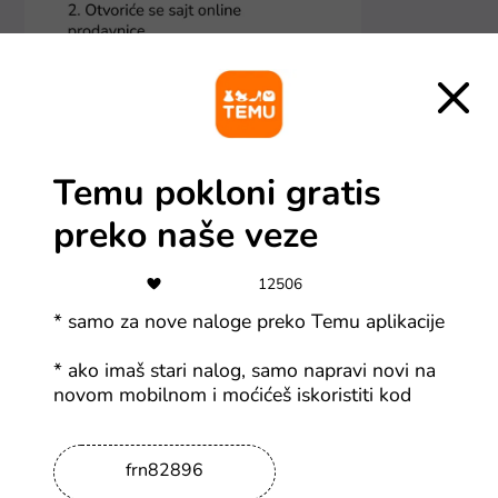
Temu pokloni gratis
preko naše veze
12506
* samo za nove naloge preko Temu aplikacije
* ako imaš stari nalog, samo napravi novi na
novom mobilnom i moćićeš iskoristiti kod
Više o Kinguin
frn82896
Svi gejmeri koji uživaju u dobroj igrici prepoznaće
kraljevskog pingvina kao odličan deal na nove avanture!