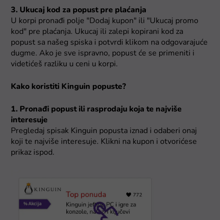
3. Ukucaj kod za popust pre plaćanja
U korpi pronađi polje "Dodaj kupon" ili "Ukucaj promo
kod" pre plaćanja. Ukucaj ili zalepi kopirani kod za
popust sa našeg spiska i potvrdi klikom na odgovarajuće
dugme. Ako je sve ispravno, popust će se primeniti i
videtićeš razliku u ceni u korpi.
Kako koristiti Kinguin popuste?
1. Pronađi popust ili rasprodaju koja te najviše
interesuje
Pregledaj spisak Kinguin popusta iznad i odaberi onaj
koji te najviše interesuje. Klikni na kupon i otvorićese
prikaz ispod.