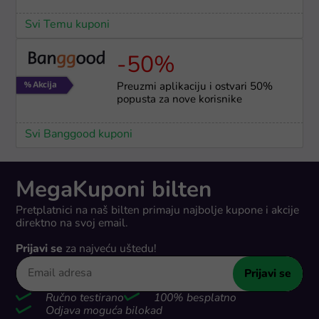
Svi Temu kuponi
-50%
Preuzmi aplikaciju i ostvari 50%
popusta za nove korisnike
Svi Banggood kuponi
MegaKuponi bilten
Pretplatnici na naš bilten primaju najbolje kupone i akcije
direktno na svoj email.
Prijavi se
za najveću uštedu!
Prijavi se
Ručno testirano
100% besplatno
Odjava moguća bilokad