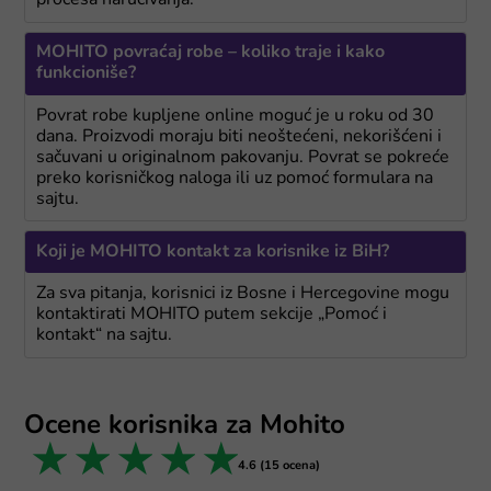
procesa naručivanja.
MOHITO povraćaj robe – koliko traje i kako
funkcioniše?
Povrat robe kupljene online moguć je u roku od 30
dana. Proizvodi moraju biti neoštećeni, nekorišćeni i
sačuvani u originalnom pakovanju. Povrat se pokreće
preko korisničkog naloga ili uz pomoć formulara na
sajtu.
Koji je MOHITO kontakt za korisnike iz BiH?
Za sva pitanja, korisnici iz Bosne i Hercegovine mogu
kontaktirati MOHITO putem sekcije „Pomoć i
kontakt“ na sajtu.
Ocene korisnika za Mohito
1 star
2 stars
3 stars
4 stars
5 stars
4.6 (15 ocena)