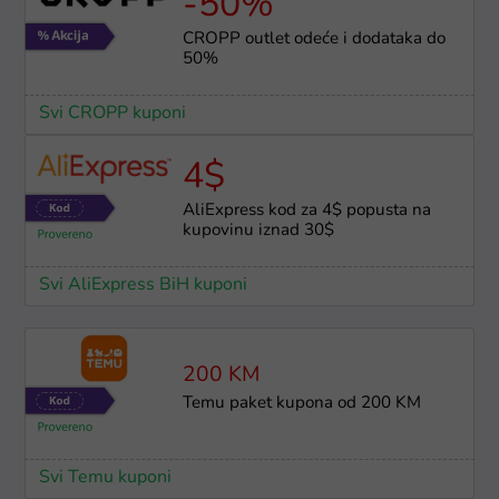
-50%
CROPP outlet odeće i dodataka do
50%
Svi CROPP kuponi
4$
AliExpress kod za 4$ popusta na
kupovinu iznad 30$
Svi AliExpress BiH kuponi
200 KM
Temu paket kupona od 200 KM
Svi Temu kuponi