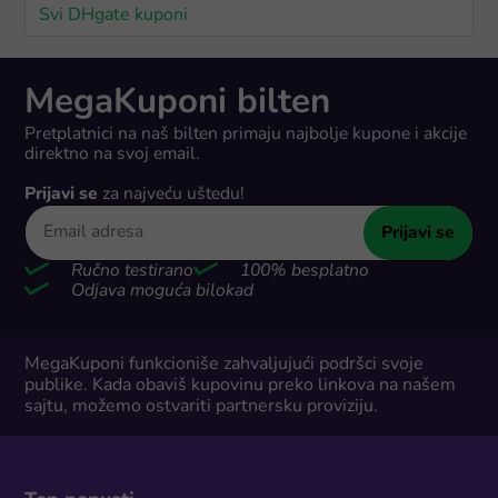
Svi DHgate kuponi
MegaKuponi bilten
Pretplatnici na naš bilten primaju najbolje kupone i akcije
direktno na svoj email.
Prijavi se
za najveću uštedu!
Prijavi se
Ručno testirano
100% besplatno
Odjava moguća bilokad
MegaKuponi funkcioniše zahvaljujući podršci svoje
publike. Kada obaviš kupovinu preko linkova na našem
sajtu, možemo ostvariti partnersku proviziju.