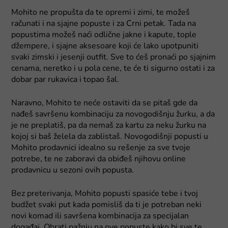
Mohito ne propušta da te opremi i zimi, te možeš
računati i na sjajne popuste i za Crni petak. Tada na
popustima možeš naći odlične jakne i kapute, tople
džempere, i sjajne aksesoare koji će lako upotpuniti
svaki zimski i jesenji outfit. Sve to ćeš pronaći po sjajnim
cenama, neretko i u pola cene, te će ti sigurno ostati i za
dobar par rukavica i topao šal.
Naravno, Mohito te neće ostaviti da se pitaš gde da
nađeš savršenu kombinaciju za novogodišnju žurku, a da
je ne preplatiš, pa da nemaš za kartu za neku žurku na
kojoj si baš želela da zablistaš. Novogodišnji popusti u
Mohito prodavnici idealno su rešenje za sve tvoje
potrebe, te ne zaboravi da obiđeš njihovu online
prodavnicu u sezoni ovih popusta.
Bez preterivanja, Mohito popusti spasiće tebe i tvoj
budžet svaki put kada pomisliš da ti je potreban neki
novi komad ili savršena kombinacija za specijalan
događaj. Obrati pažnju na ove popuste kako bi sve te