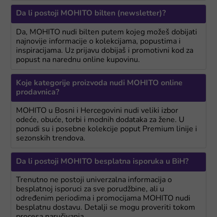
Da li postoji MOHITO bilten (newsletter)?
Da, MOHITO nudi bilten putem kojeg možeš dobijati
najnovije informacije o kolekcijama, popustima i
inspiracijama. Uz prijavu dobijaš i promotivni kod za
popust na narednu online kupovinu.
Koje kategorije proizvoda nudi MOHITO online
prodavnica?
MOHITO u Bosni i Hercegovini nudi veliki izbor
odeće, obuće, torbi i modnih dodataka za žene. U
ponudi su i posebne kolekcije poput Premium linije i
sezonskih trendova.
Da li postoji MOHITO besplatna isporuka u BiH?
Trenutno ne postoji univerzalna informacija o
besplatnoj isporuci za sve porudžbine, ali u
određenim periodima i promocijama MOHITO nudi
besplatnu dostavu. Detalji se mogu proveriti tokom