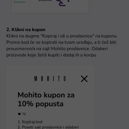
2. Klikni na kupon
Klikni na dugme "Kopiraj i idi u prodavnicu" na kuponu.
Promo kod će se kopirati na tvom uređaju, a ti ćeš biti
preusmeren/a na sajt Mohito prodavnice. Odaberi
proizvode koje želiš kupiti i dodaj ih u korpu.