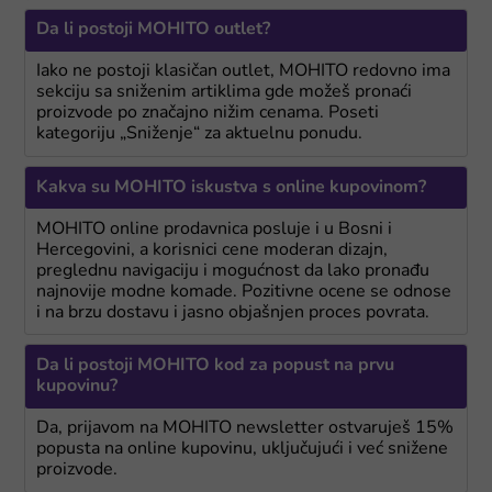
Da li postoji MOHITO outlet?
Iako ne postoji klasičan outlet, MOHITO redovno ima
sekciju sa sniženim artiklima gde možeš pronaći
proizvode po značajno nižim cenama. Poseti
kategoriju „Sniženje“ za aktuelnu ponudu.
Kakva su MOHITO iskustva s online kupovinom?
MOHITO online prodavnica posluje i u Bosni i
Hercegovini, a korisnici cene moderan dizajn,
preglednu navigaciju i mogućnost da lako pronađu
najnovije modne komade. Pozitivne ocene se odnose
i na brzu dostavu i jasno objašnjen proces povrata.
Da li postoji MOHITO kod za popust na prvu
kupovinu?
Da, prijavom na MOHITO newsletter ostvaruješ 15%
popusta na online kupovinu, uključujući i već snižene
proizvode.