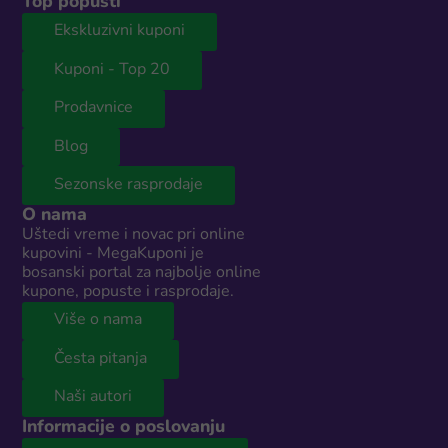
Top popusti
Ekskluzivni kuponi
Kuponi - Top 20
Prodavnice
Blog
Sezonske rasprodaje
O nama
Uštedi vreme i novac pri online
kupovini - MegaKuponi je
bosanski portal za najbolje online
kupone, popuste i rasprodaje.
Više o nama
Česta pitanja
Naši autori
Informacije o poslovanju