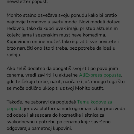
newsletter popust.
Mohito stalno osvežava svoju ponudu kako bi pratio
najnovije trendove u svetu mode. Novi modeli dolaze
redovno, tako da kupci uvek imaju pristup aktuelnim
kolekcijama i sezonskim must have komadima.
Kupovinom online možeš lako ispratiti sve novitete i
brzo naručiti ono što ti treba, bez potrebe da ideš u
radnju.
Ako želiš dodatno da obogatiš svoj stil po povoljnim
cenama, vredi zaviriti i u aktuelne
AliExpress popuste
,
gde te čekaju torbe, nakit, naočare i još mnogo toga što
se može odlično uklopiti uz tvoj Mohito outfit.
Takođe, ne zaboravi da pogledaš
Temu kodove za
popust
, jer ova platforma nudi ogroman izbor proizvoda
od odeće i aksesoara do kozmetike i sitnica za
svakodnevnu upotrebu po cenama koje savršeno
odgovaraju pametnoj kupovini.