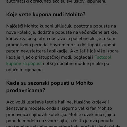
automatski obračunati ako su svi uslovi ispunjeni.
Koje vrste kupona nudi Mohito?
Najčešći Mohito kuponi uključuju postotne popuste na
nove kolekcije, dodatne popuste na već snižene artikle,
kodove za besplatnu dostavu ili posebne akcije tokom
promotivnih perioda. Povremeno su dostupni i kuponi
putem newslettera i aplikacije. Ako želiš još više izbora
kada je riječ o pristupačnoj modi, pogledaj i
Factcool
kupone za popust
i otkrij dodatne modne prilike po
odličnim cijenama.
Kada su sezonski popusti u Mohito
prodavnicama?
Ako voliš lepršave letnje haljine, klasične krojeve i
ženstvene modele, onda si sigurno veliki fan Mohito
prodavnica i njihovih kolekcija. Mohito uvek ima sjajnu
ponudu modela na svom sajtu, a često je ova ponuda