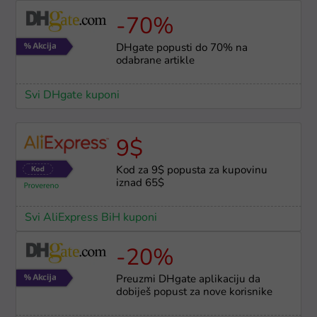
-70%
DHgate popusti do 70% na
odabrane artikle
Svi DHgate kuponi
9$
Kod za 9$ popusta za kupovinu
iznad 65$
Svi AliExpress BiH kuponi
-20%
Preuzmi DHgate aplikaciju da
dobiješ popust za nove korisnike