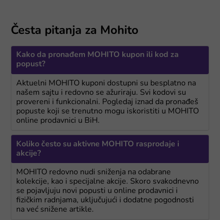
Česta pitanja za Mohito
Kako da pronađem MOHITO kupon ili kod za
popust?
Aktuelni MOHITO kuponi dostupni su besplatno na
našem sajtu i redovno se ažuriraju. Svi kodovi su
provereni i funkcionalni. Pogledaj iznad da pronađeš
popuste koji se trenutno mogu iskoristiti u MOHITO
online prodavnici u BiH.
Koliko često su aktivne MOHITO rasprodaje i
akcije?
MOHITO redovno nudi sniženja na odabrane
kolekcije, kao i specijalne akcije. Skoro svakodnevno
se pojavljuju novi popusti u online prodavnici i
fizičkim radnjama, uključujući i dodatne pogodnosti
na već snižene artikle.