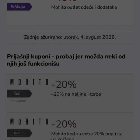
Mohito outlet odeće i dodataka
Zadnje ažurirano: utorak, 4. avgust 2026.
Prijašnji kuponi - probaj jer možda neki od
njih još funkcionišu
-20%
–20% na haljine i torbe
-20%
Mohito kod za extra 20% popusta
na sniženo