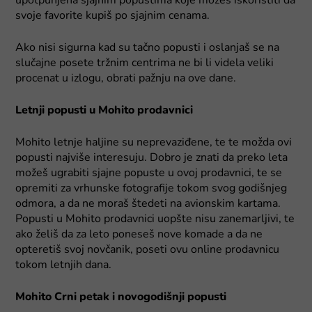
upotpunjena sjajnim popustima koje možeš iskoristiti da
svoje favorite kupiš po sjajnim cenama.
Ako nisi sigurna kad su tačno popusti i oslanjaš se na
slučajne posete tržnim centrima ne bi li videla veliki
procenat u izlogu, obrati pažnju na ove dane.
Letnji popusti u Mohito prodavnici
Mohito letnje haljine su neprevaziđene, te te možda ovi
popusti najviše interesuju. Dobro je znati da preko leta
možeš ugrabiti sjajne popuste u ovoj prodavnici, te se
opremiti za vrhunske fotografije tokom svog godišnjeg
odmora, a da ne moraš štedeti na avionskim kartama.
Popusti u Mohito prodavnici uopšte nisu zanemarljivi, te
ako želiš da za leto poneseš nove komade a da ne
opteretiš svoj novčanik, poseti ovu online prodavnicu
tokom letnjih dana.
Mohito Crni petak i novogodišnji popusti