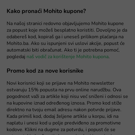
Kako pronaći Mohito kupone?
Na našoj stranici redovno objavljujemo Mohito kupone
za popust koje možeš besplatno koristiti. Dovoljno je da
odabereš kod, kopiraš ga i uneseš prilikom plaćanja na
Mohito.ba. Ako su ispunjeni svi uslovi akcije, popust će
automatski biti obračunat. Ako ti je potrebna pomoć,
pogledaj
naš vodič za korištenje Mohito kupona
.
Promo kod za nove korisnike
Novi korisnici koji se prijave na Mohito newsletter
ostvaruju 15% popusta na prvu online narudžbu. Ova
pogodnost važi za artikle koji nisu već sniženi i odnosi se
na kupovine iznad određenog iznosa. Promo kod stiže
direktno na tvoju email adresu nakon potvrde prijave.
Kada primiš kod, dodaj željene artikle u korpu, idi na
naplatu i unesi kod u polje predviđeno za promotivne
kodove. Klikni na dugme za potvrdu, i popust će se