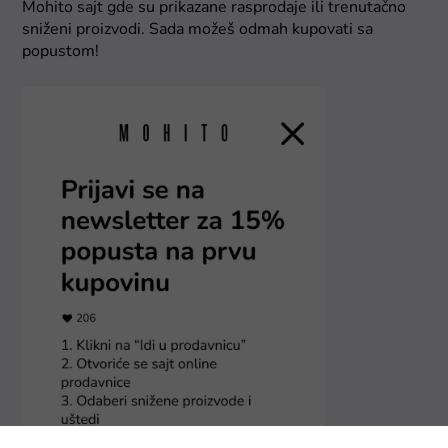
Mohito sajt gde su prikazane rasprodaje ili trenutačno
sniženi proizvodi. Sada možeš odmah kupovati sa
popustom!