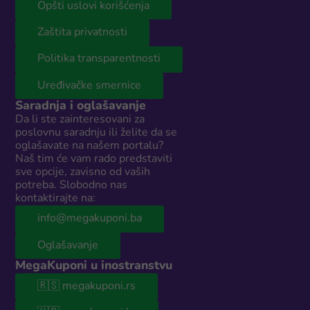
Opšti uslovi korišćenja
Zaštita privatnosti
Politika transparentnosti
Uređivačke smernice
Saradnja i oglašavanje
Da li ste zainteresovani za
poslovnu saradnju ili želite da se
oglašavate na našem portalu?
Naš tim će vam rado predstaviti
sve opcije, zavisno od vaših
potreba. Slobodno nas
kontaktirajte na:
info@megakuponi.ba
Oglašavanje
MegaKuponi u inostranstvu
🇷🇸 megakuponi.rs