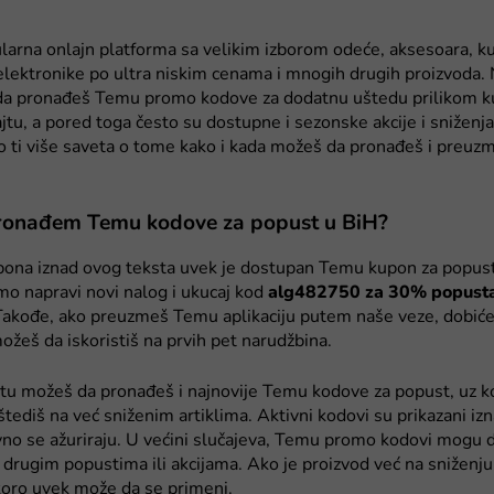
arna onlajn platforma sa velikim izborom odeće, aksesoara, k
elektronike po ultra niskim cenama i mnogih drugih proizvoda
da pronađeš Temu promo kodove za dodatnu uštedu prilikom k
 sajtu, a pored toga često su dostupne i sezonske akcije i sniženj
o ti više saveta o tome kako i kada možeš da pronađeš i preu
ronađem Temu kodove za popust u BiH?
pona iznad ovog teksta uvek je dostupan Temu kupon za popus
mo napravi novi nalog i ukucaj kod
alg482750 za 30% popusta 
Takođe, ako preuzmeš Temu aplikaciju putem naše veze, dobić
ožeš da iskoristiš na prvih pet narudžbina.
tu možeš da pronađeš i najnovije Temu kodove za popust, uz 
tediš na već sniženim artiklima. Aktivni kodovi su prikazani iz
vno se ažuriraju. U većini slučajeva, Temu promo kodovi mogu 
drugim popustima ili akcijama. Ako je proizvod već na sniženju
oro uvek može da se primeni.