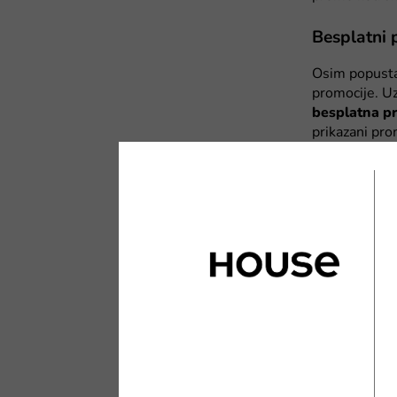
Besplatni 
Osim popusta
promocije. U
besplatna p
prikazani pro
ako napraviš 
A ako poručen
Temu ima jedn
njihovog sajt
kupon iznad i
recenzije Tem
Kada su se
Zaista? Nije 
nego želiš i 
neretko do 8