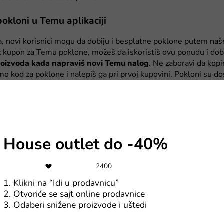
pokloni u Temu aplikaciji
, novi korisnici mogu da dobiju i besplatne poklone putem na
z kupon za Temu poklone, možeš da iskoristiš ovu ponudu i dob
roizvoda kada napraviš novi Temu nalog
. Ne zaboravi da kopi
mo kod za poklone i nalepiš ga pri prvoj kupovini. Pokloni su 
Temu narudžbinu kao novi korisnik u aplikaciji, i ukucaš kupon
i proizvod ne ispunjava tvoja očekivanja ili si negde pronašao 
ostavnu politiku povraćaja od 90 dana, a prvi povraćaj proizvo
a je potpuno besplatan. Zato ne gubi vreme, već odmah klikni 
House outlet do -40%
 napravi svoj nalog za najbolju kupovinu! Ako još nisi uveren, pr
u korisnika iz BiH
.
2400
zonski popusti u Temu prodavnici?
1. Klikni na “Idi u prodavnicu”
2. Otvoriće se sajt online prodavnice
ti dovoljno što moraš da se potrudiš da nađeš nešto što košta 
3. Odaberi snižene proizvode i uštedi
popuste? Šalu na stranu, Temu zaista nudi popuste, često i redov
0% na određene proizvode. Ako si veliki fan Temu-a i dodavanj