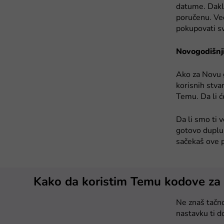
datume. Dakle
poručenu. Ve
pokupovati sv
Novogodišnj
Ako za Novu g
korisnih stva
Temu. Da li ć
Da li smo ti 
gotovo duplu 
sačekaš ove p
Kako da koristim Temu kodove za
Ne znaš tačno
nastavku ti d