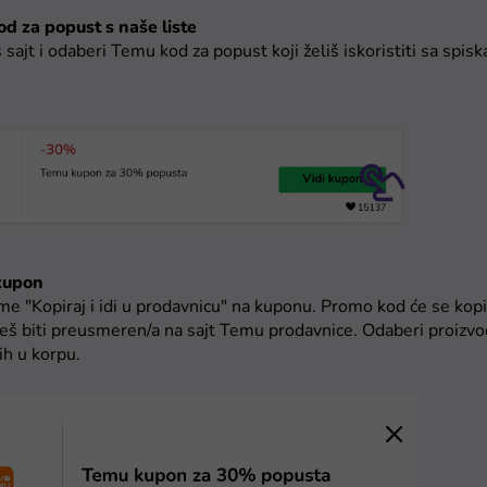
od za popust s naše liste
 sajt i odaberi Temu kod za popust koji želiš iskoristiti sa spis
 kupon
me "Kopiraj i idi u prodavnicu" na kuponu. Promo kod će se kop
 ćeš biti preusmeren/a na sajt Temu prodavnice. Odaberi proizvo
 ih u korpu.