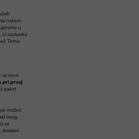
ućnih
. Na našem
upovine u
a. U nastavku
zmeš Temu
t za nove
pri prvoj
eš paket
koje možeš
nad ovog
da se
, dodatni