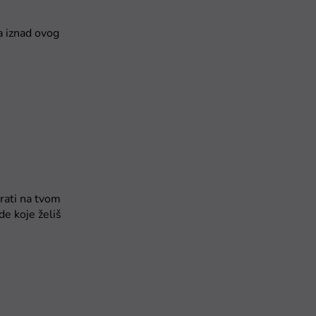
ka iznad ovog
irati na tvom
de koje želiš