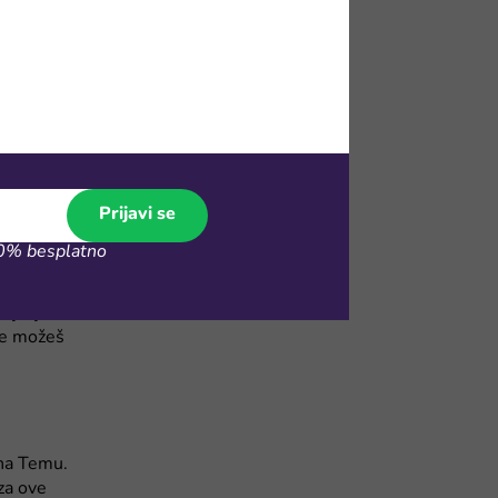
gotovo tri
aboraviš.
danima. Kupi
ustu i
Prijavi se
rebno za
% besplatno
, rashladnih
užarenom
cija, jer nema
de možeš
 na Temu.
 za ove