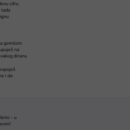
enu cifru
 tada
ignu.
 sa gomilom
kupuješ na
svakog dinara.
okupuješ
ne i da
brini - u
ovini!