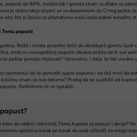
, popusti do 80%, možda čak i gomila stvari za džabe uz određ
oma je dobra ideja strpeti se sa dopaminom do Crnog petka, te
e ono što si želela za ultimativnu sreću kada paketi konačno st
i Temu popusti
odinu, Božić i ostale praznike želiš da obraduješ gomilu ljudi
rčica, onda su novogodišnji popusti idealna prilika da ih sve po
e te poštar pomalo hejtovati? Verovatno. I dalje će biti vredno 
već spomenuli da će ponuditi sjajne popuste i da ćeš moći da p
količinu stvari za ove datume? Probaj da se suzdržiš od kupovi
opuste. Definitivno će se isplatiti.
 popust?
 kako da nađeš i iskoristiš Temu kupone za popust i akcije? Ne 
onosimo uputstva korak po korak da uvek uštediš na onlajn kup