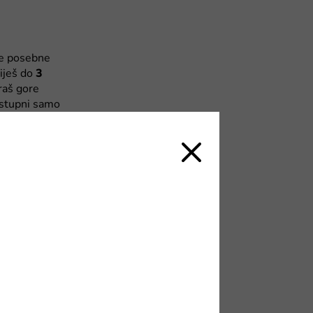
še posebne
iješ do
3
raš gore
dostupni samo
frn82896
.
nešto bolje,
da sa
na naš Temu
očitaj ovde
više od 10KM,
no, i to
e u korpu