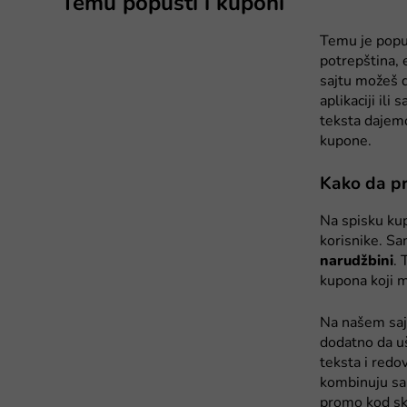
Temu popusti i kuponi
Temu je popul
potrepština, 
sajtu možeš 
aplikaciji ili
teksta dajem
kupone.
Kako da p
Na spisku ku
korisnike. Sa
narudžbini
. 
kupona koji m
Na našem saj
dodatno da uš
teksta i redo
kombinuju sa 
promo kod sk