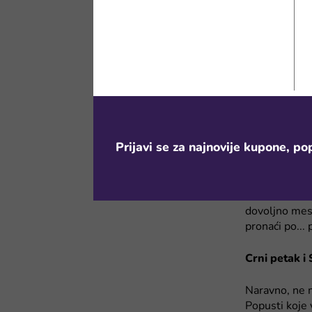
koristiš kao 
puta više pak
Temu prolećna
Da, prvi krug
sve za baštu 
pripremi se z
Prijavi se za najnovije kupone, pop
Druga runda p
letnje dane, 
ručnih frižid
betonu. Besmi
dovoljno mest
pronaći po..
Crni petak i
Naravno, ne m
Popusti koje 