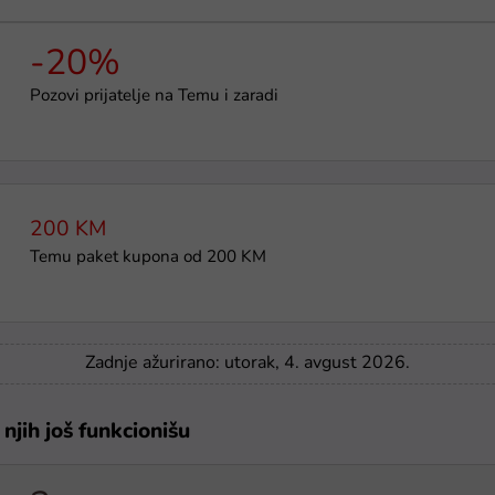
-20%
Pozovi prijatelje na Temu i zaradi
200 KM
Temu paket kupona od 200 KM
Zadnje ažurirano: utorak, 4. avgust 2026.
njih još funkcionišu