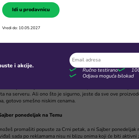
vrlo povoljan izvor dopamina, dobro je znati da možeš očekivati 
Idi u prodavnicu
eta za isti novac ako ispratiš ove popuste. Evo i kad su, da ne z
 i letnja akcija
Vredi do: 10.05.2027
 sjajnih popusta u Temu prodavnici dolazi upravo u proletnjim 
ili prolećno čišćenje doma, nađi super dekoracije za kuću na pop
a topline dane.
uste i akcije.
opusta nastavlja se u julu! Temu ti obezbeđuje sve što je pot
Ručno testirano
100
od haljina i papuča, kupaćih kostima, dušeka u obliku jednoroga
Odjava moguća bilokad
era, pa do mini ventilatora kojima se možeš brzo rashladiti na 
sleno je nabrajati sve što Temu ima u ponudi tokom letnjih ak
a na serveru. Ali ono što je sigurno, jeste da sve ove proizvo
. pa, gotovo smešno niskim cenama.
 Sajber ponedeljak na Temu
ožeš promašiti popuste za Crni petak, a ni Sajber ponedeljak
viđaš sada po reklamama nisu ni blizu onima koji će biti aktivni