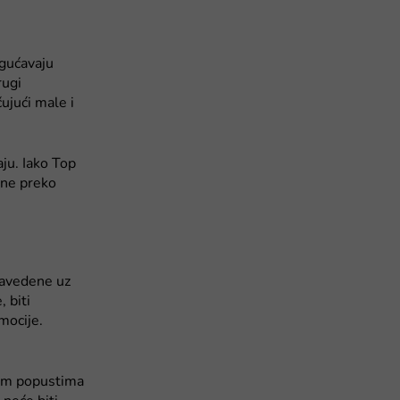
ogućavaju
rugi
ujući male i
aju. Iako Top
ine preko
 navedene uz
 biti
mocije.
gim popustima