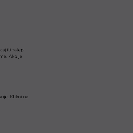
j ili zalepi
gme. Ako je
uje. Klikni na