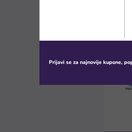
2. Klikni na
Klikni na dug
uređaju, a ti
želiš kupiti i
Prijavi se za najnovije kupone, pop