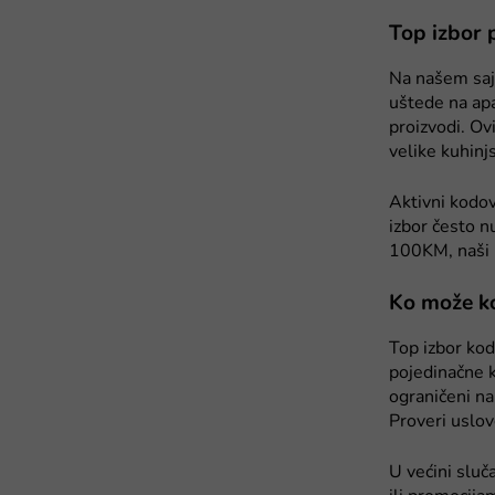
Top izbor 
Na našem saj
uštede na apa
proizvodi. Ov
velike kuhinj
Aktivni kodov
izbor često n
100KM, naši p
Ko može ko
Top izbor kod
pojedinačne k
ograničeni na
Proveri uslov
U većini slu