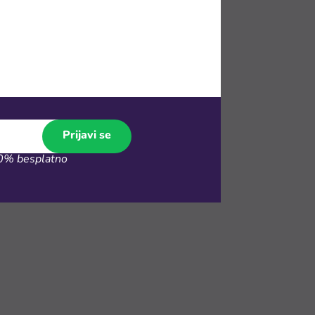
irati na tvom
izvode koje
Prijavi se
% besplatno