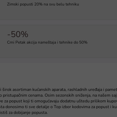
Zimski popusti 20% na svu belu tehniku
-50%
Crni Petak akcija nameštaja i tehnike do 50%
i širok asortiman kućanskih aparata, rashladnih uređaja i pame
po pristupačnim cenama. Osim sezonskih sniženja, na našem sa
ve za popust koji ti omogućavaju dodatnu uštedu prilikom kupo
ta donosimo ti sve detalje o Top izbor kodovima za popust i k
stiš za dobijanje popusta.