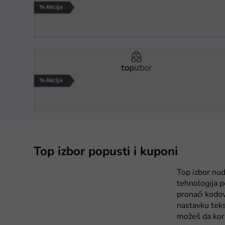
Top izbor popusti i kuponi
Top izbor nud
tehnologija 
pronaći kodo
nastavku teks
možeš da kori