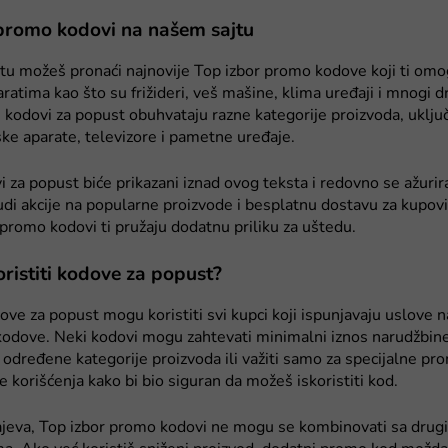
promo kodovi na našem sajtu
tu možeš pronaći najnovije Top izbor promo kodove koji ti om
ratima kao što su frižideri, veš mašine, klima uređaji i mnogi d
i kodovi za popust obuhvataju razne kategorije proizvoda, uključ
ske aparate, televizore i pametne uređaje.
i za popust biće prikazani iznad ovog teksta i redovno se ažurir
udi akcije na popularne proizvode i besplatnu dostavu za kupov
romo kodovi ti pružaju dodatnu priliku za uštedu.
ristiti kodove za popust?
ove za popust mogu koristiti svi kupci koji ispunjavaju uslove
odove. Neki kodovi mogu zahtevati minimalni iznos narudžbine,
 određene kategorije proizvoda ili važiti samo za specijalne pro
e korišćenja kako bi bio siguran da možeš iskoristiti kod.
čajeva, Top izbor promo kodovi ne mogu se kombinovati sa dru