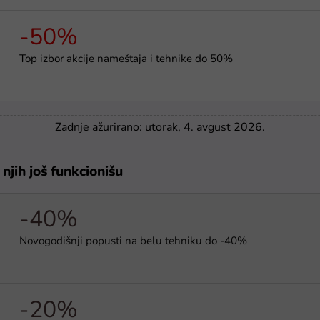
-50%
Top izbor akcije nameštaja i tehnike do 50%
Zadnje ažurirano: utorak, 4. avgust 2026.
njih još funkcionišu
-40%
Novogodišnji popusti na belu tehniku do -40%
-20%