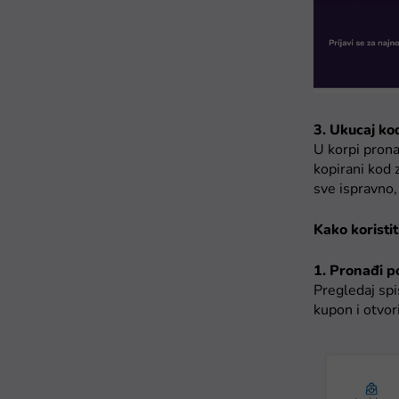
3. Ukucaj ko
U korpi prona
kopirani kod 
sve ispravno, 
Kako koristi
1. Pronađi po
Pregledaj spi
kupon i otvor