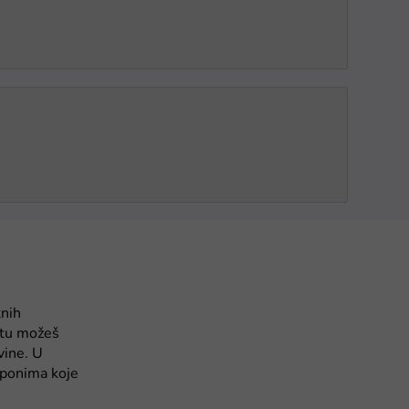
tnih
jtu možeš
vine. U
uponima koje