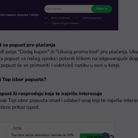
d za popust pre plaćanja
đi polje "Dodaj kupon" ili "Ukucaj promo kod" pre plaćanja. Ukuca
za popust sa našeg spiska i potvrdi klikom na odgovarajuće du
popust će se primeniti i videtićeš razliku u ceni u korpi.
ti Top izbor popuste?
pust ili rasprodaju koja te najviše interesuje
sak Top izbor popusta iznad i odaberi onaj koji te najviše interes
ićese prikaz ispod.