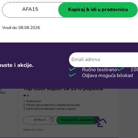
AFA15
Kopiraj & idi u prodavnicu
Vredi do: 08.08.2026
 kupon
me "Kopiraj i idi u prodavnicu" na kuponu. Promo kod će se kop
 ćeš biti preusmeren/a na sajt Top izbor prodavnice. Odaberi pro
 dodaj ih u korpu.
uste i akcije.
Ručno testirano
100
Odjava moguća bilokad