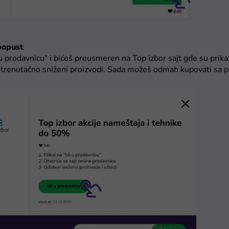
 popust
i u prodavnicu" i bićeš preusmeren na Top izbor sajt gde su prik
i trenutačno sniženi proizvodi. Sada možeš odmah kupovati sa