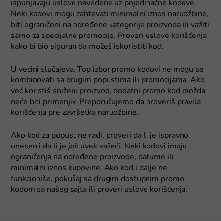
ispunjavaju uslove navedene uz pojedinačne kodove.
Neki kodovi mogu zahtevati minimalni iznos narudžbine,
biti ograničeni na određene kategorije proizvoda ili važiti
samo za specijalne promocije. Proveri uslove korišćenja
kako bi bio siguran da možeš iskoristiti kod.
U većini slučajeva, Top izbor promo kodovi ne mogu se
kombinovati sa drugim popustima ili promocijama. Ako
već koristiš sniženi proizvod, dodatni promo kod možda
neće biti primenjiv. Preporučujemo da proveriš pravila
korišćenja pre završetka narudžbine.
Ako kod za popust ne radi, proveri da li je ispravno
unesen i da li je još uvek važeći. Neki kodovi imaju
ograničenja na određene proizvode, datume ili
minimalni iznos kupovine. Ako kod i dalje ne
funkcioniše, pokušaj sa drugim dostupnim promo
kodom sa našeg sajta ili proveri uslove korišćenja.