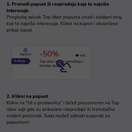
1. Pronađi popust ili rasprodaju koja te najviše
interesuje
Pregledaj spisak Top izbor popusta iznad i odaberi onaj
koji te najviše interesuje. Klikni na kupon i otvorićese
prikaz ispod.
2. Klikni na popust
Klikni na "Idi u prodavnicu" i bićeš preusmeren na Top
izbor sajt gde su prikazane rasprodaje ili trenutačno
sniženi proizvodi. Sada možeš odmah kupovati sa
popustom!