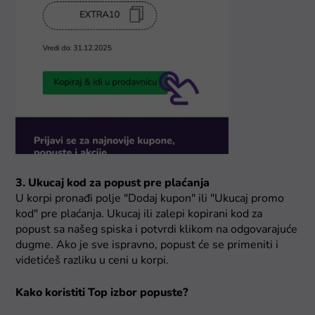
3. Ukucaj kod za popust pre plaćanja
U korpi pronađi polje "Dodaj kupon" ili "Ukucaj promo
kod" pre plaćanja. Ukucaj ili zalepi kopirani kod za
popust sa našeg spiska i potvrdi klikom na odgovarajuće
dugme. Ako je sve ispravno, popust će se primeniti i
videtićeš razliku u ceni u korpi.
Kako koristiti Top izbor popuste?