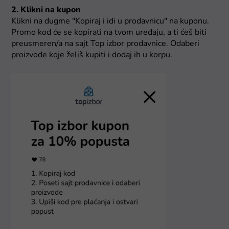
2. Klikni na kupon
Klikni na dugme "Kopiraj i idi u prodavnicu" na kuponu.
Promo kod će se kopirati na tvom uređaju, a ti ćeš biti
preusmeren/a na sajt Top izbor prodavnice. Odaberi
proizvode koje želiš kupiti i dodaj ih u korpu.