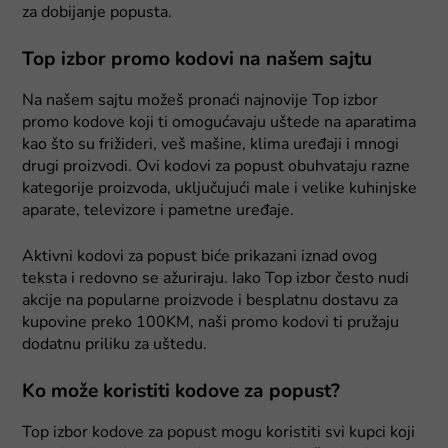
za dobijanje popusta.
Top izbor promo kodovi na našem sajtu
Na našem sajtu možeš pronaći najnovije Top izbor
promo kodove koji ti omogućavaju uštede na aparatima
kao što su frižideri, veš mašine, klima uređaji i mnogi
drugi proizvodi. Ovi kodovi za popust obuhvataju razne
kategorije proizvoda, uključujući male i velike kuhinjske
aparate, televizore i pametne uređaje.
Aktivni kodovi za popust biće prikazani iznad ovog
teksta i redovno se ažuriraju. Iako Top izbor često nudi
akcije na popularne proizvode i besplatnu dostavu za
kupovine preko 100KM, naši promo kodovi ti pružaju
dodatnu priliku za uštedu.
Ko može koristiti kodove za popust?
Top izbor kodove za popust mogu koristiti svi kupci koji