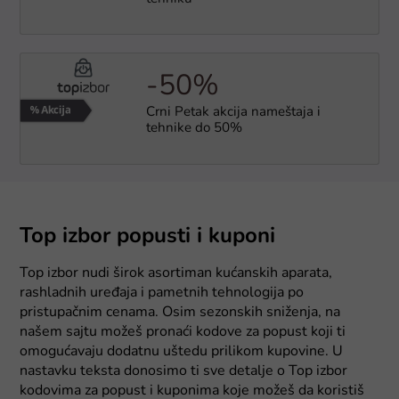
-50%
Crni Petak akcija nameštaja i
tehnike do 50%
Top izbor popusti i kuponi
Top izbor nudi širok asortiman kućanskih aparata,
rashladnih uređaja i pametnih tehnologija po
pristupačnim cenama. Osim sezonskih sniženja, na
našem sajtu možeš pronaći kodove za popust koji ti
omogućavaju dodatnu uštedu prilikom kupovine. U
nastavku teksta donosimo ti sve detalje o Top izbor
kodovima za popust i kuponima koje možeš da koristiš