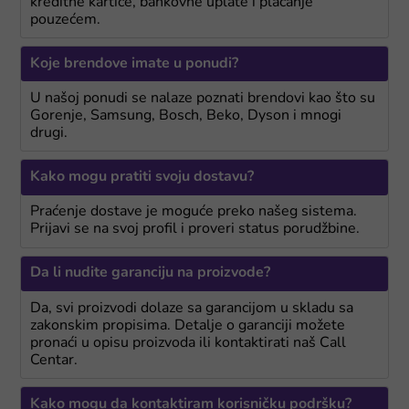
kreditne kartice, bankovne uplate i plaćanje
pouzećem.
Koje brendove imate u ponudi?
U našoj ponudi se nalaze poznati brendovi kao što su
Gorenje, Samsung, Bosch, Beko, Dyson i mnogi
drugi.
Kako mogu pratiti svoju dostavu?
Praćenje dostave je moguće preko našeg sistema.
Prijavi se na svoj profil i proveri status porudžbine.
Da li nudite garanciju na proizvode?
Da, svi proizvodi dolaze sa garancijom u skladu sa
zakonskim propisima. Detalje o garanciji možete
pronaći u opisu proizvoda ili kontaktirati naš Call
Centar.
Kako mogu da kontaktiram korisničku podršku?