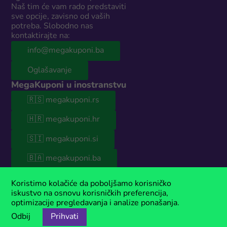
Naš tim će vam rado predstaviti
sve opcije, zavisno od vaših
potreba. Slobodno nas
kontaktirajte na:
info@megakuponi.ba
Oglašavanje
MegaKuponi u inostranstvu
🇷🇸 megakuponi.rs
🇭🇷 megakuponi.hr
🇸🇮 megakuponi.si
🇧🇦 megakuponi.ba
© 2026 MegaKuponi® BiH
Koristimo kolačiće da poboljšamo korisničko
Naš sajt sadrži sponzorisani sadržaj. Ako koristiš naše kupone, moguće
iskustvo na osnovu korisničkih preferencija,
je da ćemo u nekim slučajevima zaraditi malu proviziju. MegaKuponi®
optimizacije pregledavanja i analize ponašanja.
je registrovani zaštitni znak kompanije Anima Media.
Odbij
Prihvati