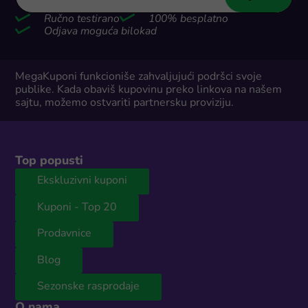
Ručno testirano
100% besplatno
Odjava moguća bilokad
MegaKuponi funkcioniše zahvaljujući podršci svoje
publike. Kada obaviš kupovinu preko linkova na našem
sajtu, možemo ostvariti partnersku proviziju.
Top popusti
Ekskluzivni kuponi
Kuponi - Top 20
Prodavnice
Blog
Sezonske rasprodaje
O nama