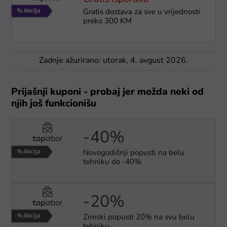
Gratis dostava za sve u vrijednosti
preko 300 KM
Zadnje ažurirano: utorak, 4. avgust 2026.
Prijašnji kuponi - probaj jer možda neki od
njih još funkcionišu
-40%
Novogodišnji popusti na belu
tehniku do -40%
-20%
Zimski popusti 20% na svu belu
tehniku