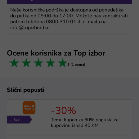
Naša korisnička podrška je dostupna od ponedeljka
do petka od 09:00 do 17:00. Možete nas kontaktirati
putem telefona 0800 310 01 ili e-maila na
info@topizbor.ba.
Ocene korisnika za Top izbor
1 star
2 stars
3 stars
4 stars
5 stars
5 (1 ocena)
Slični popusti
-30%
Temu kupon za 30% popusta za
kupovinu iznad 40 KM