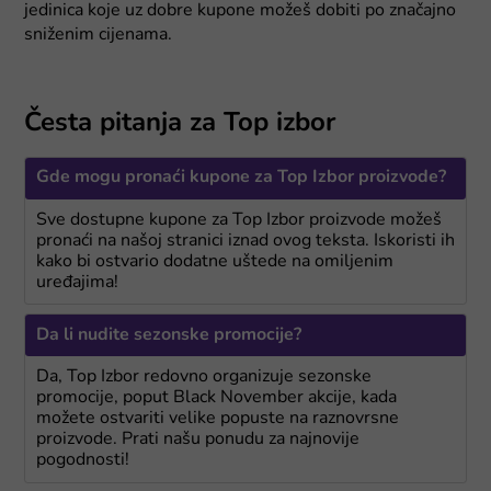
jedinica koje uz dobre kupone možeš dobiti po značajno
sniženim cijenama.
Česta pitanja za Top izbor
Gde mogu pronaći kupone za Top Izbor proizvode?
Sve dostupne kupone za Top Izbor proizvode možeš
pronaći na našoj stranici iznad ovog teksta. Iskoristi ih
kako bi ostvario dodatne uštede na omiljenim
uređajima!
Da li nudite sezonske promocije?
Da, Top Izbor redovno organizuje sezonske
promocije, poput Black November akcije, kada
možete ostvariti velike popuste na raznovrsne
proizvode. Prati našu ponudu za najnovije
pogodnosti!