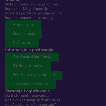
Uštedi vreme i novac pri online
kupovini - MegaKuponi je
bosanski portal za najbolje online
kupone, popuste i rasprodaje.
Više o nama
Česta pitanja
Naši autori
Informacije o poslovanju
Opšti uslovi korišćenja
Zaštita privatnosti
Politika transparentnosti
Uređivačke smernice
Saradnja i oglašavanje
Da li ste zainteresovani za
poslovnu saradnju ili želite da se
oglašavate na našem portalu?