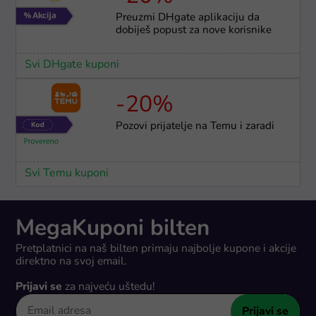
Preuzmi DHgate aplikaciju da
dobiješ popust za nove korisnike
Svi DHgate kuponi
-20%
Pozovi prijatelje na Temu i zaradi
Svi Temu kuponi
MegaKuponi bilten
Pretplatnici na naš bilten primaju najbolje kupone i akcije
direktno na svoj email.
Prijavi se
za najveću uštedu!
Prijavi se