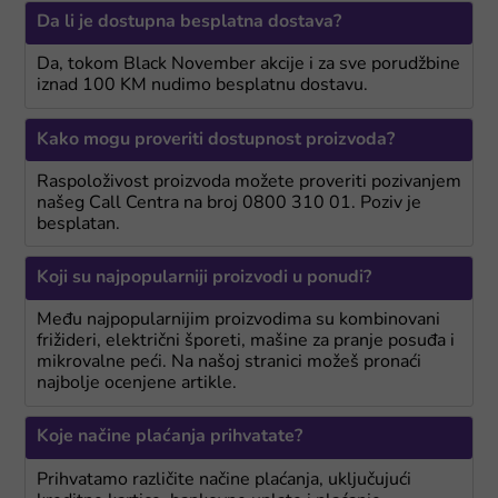
Da li je dostupna besplatna dostava?
Da, tokom Black November akcije i za sve porudžbine
iznad 100 KM nudimo besplatnu dostavu.
Kako mogu proveriti dostupnost proizvoda?
Raspoloživost proizvoda možete proveriti pozivanjem
našeg Call Centra na broj 0800 310 01. Poziv je
besplatan.
Koji su najpopularniji proizvodi u ponudi?
Među najpopularnijim proizvodima su kombinovani
frižideri, električni šporeti, mašine za pranje posuđa i
mikrovalne peći. Na našoj stranici možeš pronaći
najbolje ocenjene artikle.
Koje načine plaćanja prihvatate?
Prihvatamo različite načine plaćanja, uključujući