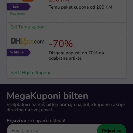
200 KM
Temu paket kupona od 200 KM
Svi Temu kuponi
-70%
DHgate popusti do 70% na
odabrane artikle
Svi DHgate kuponi
MegaKuponi bilten
Pretplatnici na naš bilten primaju najbolje kupone i akcije
direktno na svoj email.
Prijavi se
za najveću uštedu!
Prijavi se