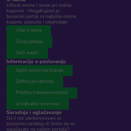
Uštedi vreme i novac pri online
kupovini - MegaKuponi je
bosanski portal za najbolje online
kupone, popuste i rasprodaje.
Više o nama
Česta pitanja
Naši autori
Informacije o poslovanju
Opšti uslovi korišćenja
Zaštita privatnosti
Politika transparentnosti
Uređivačke smernice
Saradnja i oglašavanje
Da li ste zainteresovani za
poslovnu saradnju ili želite da se
oglašavate na našem portalu?