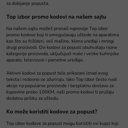
za dobijanje popusta.
Top izbor promo kodovi na našem sajtu
Na našem sajtu možeš pronaći najnovije Top izbor
promo kodove koji ti omogućavaju uštede na aparatima
kao što su frižideri, veš mašine, klima uređaji i mnogi
drugi proizvodi. Ovi kodovi za popust obuhvataju razne
kategorije proizvoda, uključujući male i velike kuhinjske
aparate, televizore i pametne uređaje.
Aktivni kodovi za popust biće prikazani iznad ovog
teksta i redovno se ažuriraju. Iako Top izbor često nudi
akcije na popularne proizvode i besplatnu dostavu za
kupovine preko 100KM, naši promo kodovi ti pružaju
dodatnu priliku za uštedu.
Ko može koristiti kodove za popust?
Top izbor kodove za popust mogu koristiti svi kupci koji