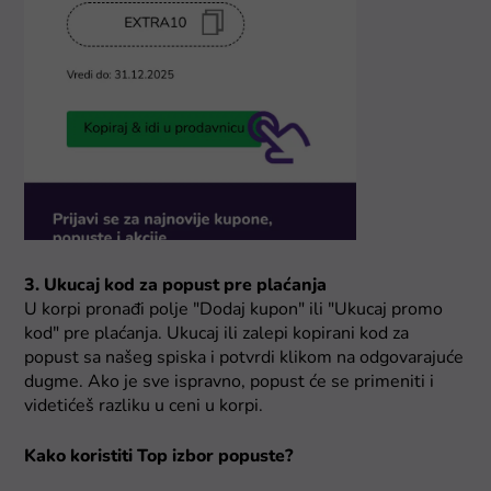
3. Ukucaj kod za popust pre plaćanja
U korpi pronađi polje "Dodaj kupon" ili "Ukucaj promo
kod" pre plaćanja. Ukucaj ili zalepi kopirani kod za
popust sa našeg spiska i potvrdi klikom na odgovarajuće
dugme. Ako je sve ispravno, popust će se primeniti i
videtićeš razliku u ceni u korpi.
Kako koristiti Top izbor popuste?