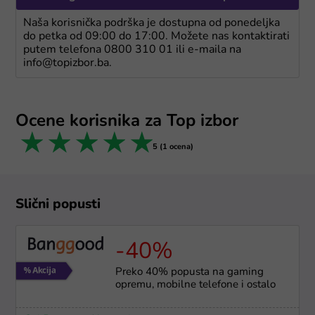
Naša korisnička podrška je dostupna od ponedeljka
do petka od 09:00 do 17:00. Možete nas kontaktirati
putem telefona 0800 310 01 ili e-maila na
info@topizbor.ba.
Ocene korisnika za Top izbor
1 star
2 stars
3 stars
4 stars
5 stars
5 (1 ocena)
Slični popusti
-40%
Preko 40% popusta na gaming
opremu, mobilne telefone i ostalo