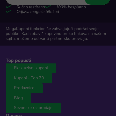
Ručno testirano
100% besplatno
Odjava moguća bilokad
MegaKuponi funkcioniše zahvaljujući podršci svoje
publike. Kada obaviš kupovinu preko linkova na našem
sajtu, možemo ostvariti partnersku proviziju.
Top popusti
Ekskluzivni kuponi
Kuponi - Top 20
Prodavnice
Blog
Sezonske rasprodaje
O nama