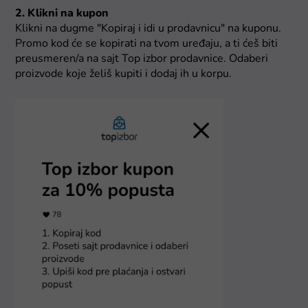
2. Klikni na kupon
Klikni na dugme "Kopiraj i idi u prodavnicu" na kuponu.
Promo kod će se kopirati na tvom uređaju, a ti ćeš biti
preusmeren/a na sajt Top izbor prodavnice. Odaberi
proizvode koje želiš kupiti i dodaj ih u korpu.