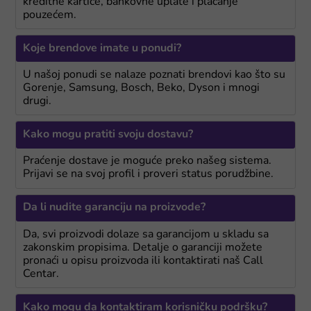
kreditne kartice, bankovne uplate i plaćanje
pouzećem.
Koje brendove imate u ponudi?
U našoj ponudi se nalaze poznati brendovi kao što su
Gorenje, Samsung, Bosch, Beko, Dyson i mnogi
drugi.
Kako mogu pratiti svoju dostavu?
Praćenje dostave je moguće preko našeg sistema.
Prijavi se na svoj profil i proveri status porudžbine.
Da li nudite garanciju na proizvode?
Da, svi proizvodi dolaze sa garancijom u skladu sa
zakonskim propisima. Detalje o garanciji možete
pronaći u opisu proizvoda ili kontaktirati naš Call
Centar.
Kako mogu da kontaktiram korisničku podršku?