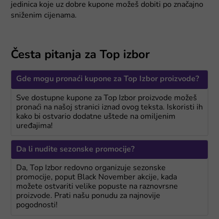
jedinica koje uz dobre kupone možeš dobiti po značajno
sniženim cijenama.
Česta pitanja za Top izbor
Gde mogu pronaći kupone za Top Izbor proizvode?
Sve dostupne kupone za Top Izbor proizvode možeš
pronaći na našoj stranici iznad ovog teksta. Iskoristi ih
kako bi ostvario dodatne uštede na omiljenim
uređajima!
Da li nudite sezonske promocije?
Da, Top Izbor redovno organizuje sezonske
promocije, poput Black November akcije, kada
možete ostvariti velike popuste na raznovrsne
proizvode. Prati našu ponudu za najnovije
pogodnosti!