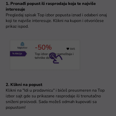
1. Pronađi popust ili rasprodaju koja te najviše
interesuje
Pregledaj spisak Top izbor popusta iznad i odaberi onaj
koji te najviše interesuje. Klikni na kupon i otvorićese
prikaz ispod.
2. Klikni na popust
Klikni na "Idi u prodavnicu" i bićeš preusmeren na Top
izbor sajt gde su prikazane rasprodaje ili trenutačno
sniženi proizvodi. Sada možeš odmah kupovati sa
popustom!