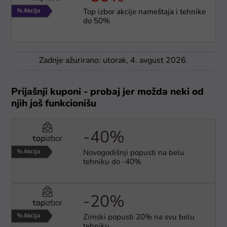
Top izbor akcije nameštaja i tehnike
do 50%
Zadnje ažurirano: utorak, 4. avgust 2026.
Prijašnji kuponi - probaj jer možda neki od
njih još funkcionišu
-40%
Novogodišnji popusti na belu
tehniku do -40%
-20%
Zimski popusti 20% na svu belu
tehniku