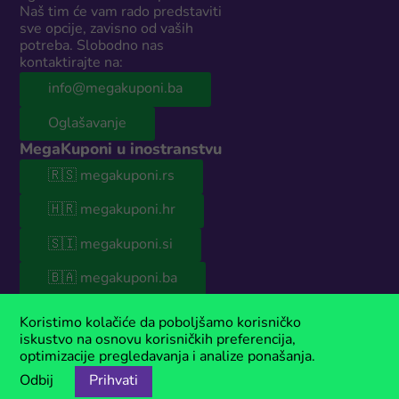
Naš tim će vam rado predstaviti
sve opcije, zavisno od vaših
potreba. Slobodno nas
kontaktirajte na:
info@megakuponi.ba
Oglašavanje
MegaKuponi u inostranstvu
🇷🇸 megakuponi.rs
🇭🇷 megakuponi.hr
🇸🇮 megakuponi.si
🇧🇦 megakuponi.ba
© 2026 MegaKuponi® BiH
Koristimo kolačiće da poboljšamo korisničko
Naš sajt sadrži sponzorisani sadržaj. Ako koristiš naše kupone, moguće
iskustvo na osnovu korisničkih preferencija,
je da ćemo u nekim slučajevima zaraditi malu proviziju. MegaKuponi®
optimizacije pregledavanja i analize ponašanja.
je registrovani zaštitni znak kompanije Anima Media.
Odbij
Prihvati