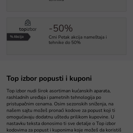
-50%
Crni Petak akcija nameštaja i
tehnike do 50%
Top izbor popusti i kuponi
Top izbor nudi širok asortiman kućanskih aparata,
rashladnih uređaja i pametnih tehnologija po
pristupačnim cenama. Osim sezonskih sniženja, na
našem sajtu možeš pronaći kodove za popust koji ti
omogućavaju dodatnu uštedu prilikom kupovine. U
nastavku teksta donosimo ti sve detalje o Top izbor
kodovima za popust i kuponima koje možeš da koristiš