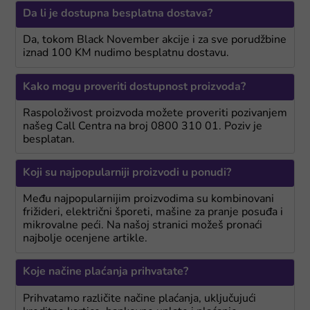
Da li je dostupna besplatna dostava?
Da, tokom Black November akcije i za sve porudžbine
iznad 100 KM nudimo besplatnu dostavu.
Kako mogu proveriti dostupnost proizvoda?
Raspoloživost proizvoda možete proveriti pozivanjem
našeg Call Centra na broj 0800 310 01. Poziv je
besplatan.
Koji su najpopularniji proizvodi u ponudi?
Među najpopularnijim proizvodima su kombinovani
frižideri, električni šporeti, mašine za pranje posuđa i
mikrovalne peći. Na našoj stranici možeš pronaći
najbolje ocenjene artikle.
Koje načine plaćanja prihvatate?
Prihvatamo različite načine plaćanja, uključujući