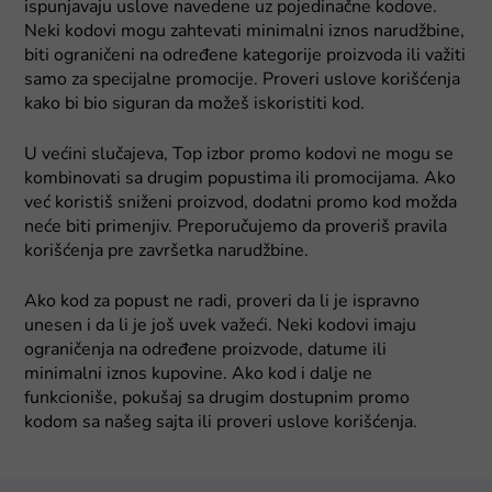
ispunjavaju uslove navedene uz pojedinačne kodove.
Neki kodovi mogu zahtevati minimalni iznos narudžbine,
biti ograničeni na određene kategorije proizvoda ili važiti
samo za specijalne promocije. Proveri uslove korišćenja
kako bi bio siguran da možeš iskoristiti kod.
U većini slučajeva, Top izbor promo kodovi ne mogu se
kombinovati sa drugim popustima ili promocijama. Ako
već koristiš sniženi proizvod, dodatni promo kod možda
neće biti primenjiv. Preporučujemo da proveriš pravila
korišćenja pre završetka narudžbine.
Ako kod za popust ne radi, proveri da li je ispravno
unesen i da li je još uvek važeći. Neki kodovi imaju
ograničenja na određene proizvode, datume ili
minimalni iznos kupovine. Ako kod i dalje ne
funkcioniše, pokušaj sa drugim dostupnim promo
kodom sa našeg sajta ili proveri uslove korišćenja.