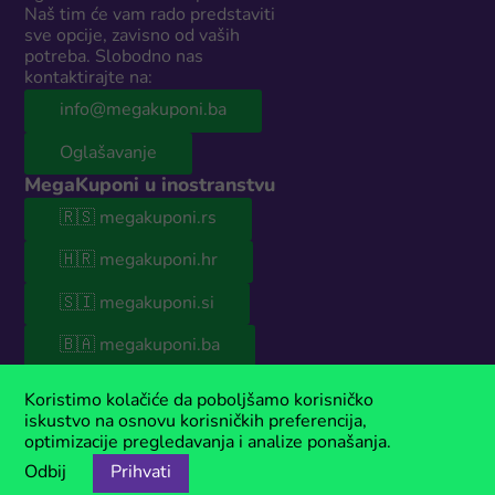
Naš tim će vam rado predstaviti
sve opcije, zavisno od vaših
potreba. Slobodno nas
kontaktirajte na:
info@megakuponi.ba
Oglašavanje
MegaKuponi u inostranstvu
🇷🇸 megakuponi.rs
🇭🇷 megakuponi.hr
🇸🇮 megakuponi.si
🇧🇦 megakuponi.ba
© 2026 MegaKuponi® BiH
Koristimo kolačiće da poboljšamo korisničko
Naš sajt sadrži sponzorisani sadržaj. Ako koristiš naše kupone, moguće
iskustvo na osnovu korisničkih preferencija,
je da ćemo u nekim slučajevima zaraditi malu proviziju. MegaKuponi®
optimizacije pregledavanja i analize ponašanja.
je registrovani zaštitni znak kompanije Anima Media.
Odbij
Prihvati