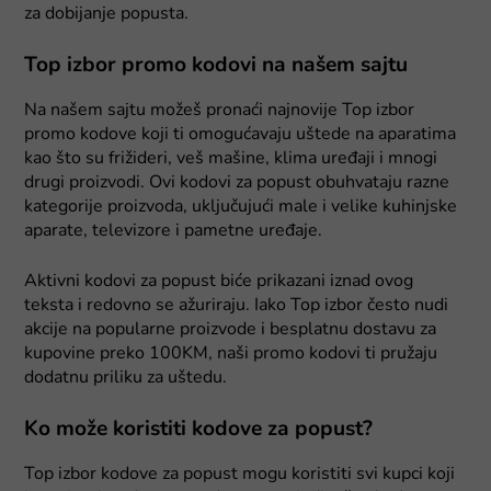
za dobijanje popusta.
Top izbor promo kodovi na našem sajtu
Na našem sajtu možeš pronaći najnovije Top izbor
promo kodove koji ti omogućavaju uštede na aparatima
kao što su frižideri, veš mašine, klima uređaji i mnogi
drugi proizvodi. Ovi kodovi za popust obuhvataju razne
kategorije proizvoda, uključujući male i velike kuhinjske
aparate, televizore i pametne uređaje.
Aktivni kodovi za popust biće prikazani iznad ovog
teksta i redovno se ažuriraju. Iako Top izbor često nudi
akcije na popularne proizvode i besplatnu dostavu za
kupovine preko 100KM, naši promo kodovi ti pružaju
dodatnu priliku za uštedu.
Ko može koristiti kodove za popust?
Top izbor kodove za popust mogu koristiti svi kupci koji