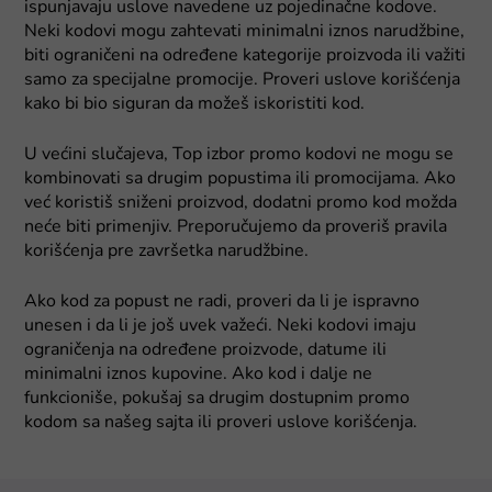
ispunjavaju uslove navedene uz pojedinačne kodove.
Neki kodovi mogu zahtevati minimalni iznos narudžbine,
biti ograničeni na određene kategorije proizvoda ili važiti
samo za specijalne promocije. Proveri uslove korišćenja
kako bi bio siguran da možeš iskoristiti kod.
U većini slučajeva, Top izbor promo kodovi ne mogu se
kombinovati sa drugim popustima ili promocijama. Ako
već koristiš sniženi proizvod, dodatni promo kod možda
neće biti primenjiv. Preporučujemo da proveriš pravila
korišćenja pre završetka narudžbine.
Ako kod za popust ne radi, proveri da li je ispravno
unesen i da li je još uvek važeći. Neki kodovi imaju
ograničenja na određene proizvode, datume ili
minimalni iznos kupovine. Ako kod i dalje ne
funkcioniše, pokušaj sa drugim dostupnim promo
kodom sa našeg sajta ili proveri uslove korišćenja.