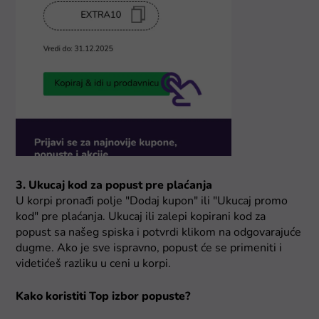
3. Ukucaj kod za popust pre plaćanja
U korpi pronađi polje "Dodaj kupon" ili "Ukucaj promo
kod" pre plaćanja. Ukucaj ili zalepi kopirani kod za
popust sa našeg spiska i potvrdi klikom na odgovarajuće
dugme. Ako je sve ispravno, popust će se primeniti i
videtićeš razliku u ceni u korpi.
Kako koristiti Top izbor popuste?