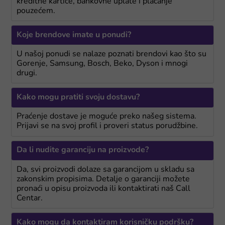
kreditne kartice, bankovne uplate i plaćanje
pouzećem.
Koje brendove imate u ponudi?
U našoj ponudi se nalaze poznati brendovi kao što su
Gorenje, Samsung, Bosch, Beko, Dyson i mnogi
drugi.
Kako mogu pratiti svoju dostavu?
Praćenje dostave je moguće preko našeg sistema.
Prijavi se na svoj profil i proveri status porudžbine.
Da li nudite garanciju na proizvode?
Da, svi proizvodi dolaze sa garancijom u skladu sa
zakonskim propisima. Detalje o garanciji možete
pronaći u opisu proizvoda ili kontaktirati naš Call
Centar.
Kako mogu da kontaktiram korisničku podršku?