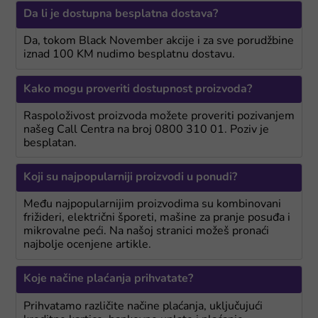
Da li je dostupna besplatna dostava?
Da, tokom Black November akcije i za sve porudžbine
iznad 100 KM nudimo besplatnu dostavu.
Kako mogu proveriti dostupnost proizvoda?
Raspoloživost proizvoda možete proveriti pozivanjem
našeg Call Centra na broj 0800 310 01. Poziv je
besplatan.
Koji su najpopularniji proizvodi u ponudi?
Među najpopularnijim proizvodima su kombinovani
frižideri, električni šporeti, mašine za pranje posuđa i
mikrovalne peći. Na našoj stranici možeš pronaći
najbolje ocenjene artikle.
Koje načine plaćanja prihvatate?
Prihvatamo različite načine plaćanja, uključujući