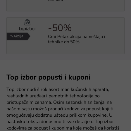
-50%
Crni Petak akcija nameštaja i
tehnike do 50%
Top izbor popusti i kuponi
Top izbor nudi širok asortiman kućanskih aparata,
rashladnih uređaja i pametnih tehnologija po
pristupačnim cenama. Osim sezonskih sniženja, na
našem sajtu možeš pronaći kodove za popust koji ti
omogućavaju dodatnu uštedu prilikom kupovine. U
nastavku teksta donosimo ti sve detalje o Top izbor
kodovima za popust i kuponima koje možeš da koristiš