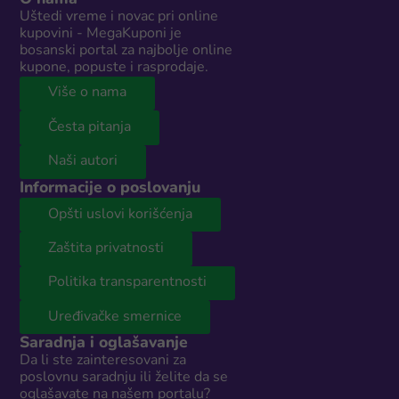
Uštedi vreme i novac pri online
kupovini - MegaKuponi je
bosanski portal za najbolje online
kupone, popuste i rasprodaje.
Više o nama
Česta pitanja
Naši autori
Informacije o poslovanju
Opšti uslovi korišćenja
Zaštita privatnosti
Politika transparentnosti
Uređivačke smernice
Saradnja i oglašavanje
Da li ste zainteresovani za
poslovnu saradnju ili želite da se
oglašavate na našem portalu?