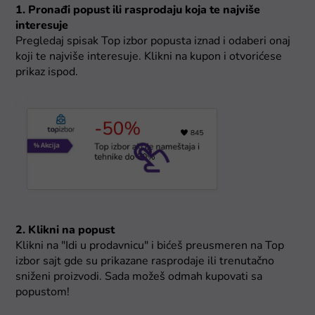
1. Pronađi popust ili rasprodaju koja te najviše
interesuje
Pregledaj spisak Top izbor popusta iznad i odaberi onaj
koji te najviše interesuje. Klikni na kupon i otvorićese
prikaz ispod.
2. Klikni na popust
Klikni na "Idi u prodavnicu" i bićeš preusmeren na Top
izbor sajt gde su prikazane rasprodaje ili trenutačno
sniženi proizvodi. Sada možeš odmah kupovati sa
popustom!