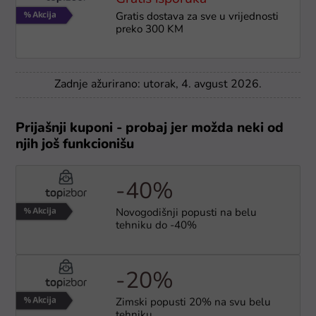
Gratis dostava za sve u vrijednosti
preko 300 KM
Zadnje ažurirano: utorak, 4. avgust 2026.
Prijašnji kuponi - probaj jer možda neki od
njih još funkcionišu
-40%
Novogodišnji popusti na belu
tehniku do -40%
-20%
Zimski popusti 20% na svu belu
tehniku