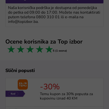
Naša korisnička podrška je dostupna od ponedeljka
do petka od 09:00 do 17:00. Možete nas kontaktirati
putem telefona 0800 310 01 ili e-maila na
info@topizbor.ba.
Ocene korisnika za Top izbor
1 star
2 stars
3 stars
4 stars
5 stars
5 (1 ocena)
Slični popusti
-30%
Temu kupon za 30% popusta za
kupovinu iznad 40 KM