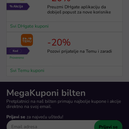
Preuzmi DHgate aplikaciju da
dobiješ popust za nove korisnike
Svi DHgate kuponi
-20%
Pozovi prijatelje na Temu i zaradi
Svi Temu kuponi
MegaKuponi bilten
Pretplatnici na naš bilten primaju najbolje kupone i akcije
direktno na svoj email.
Prijavi se
za najveću uštedu!
Prijavi se