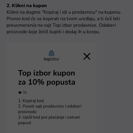
2. Klikni na kupon
Klikni na dugme "Kopiraj i idi u prodavnicu" na kuponu.
Promo kod će se kopirati na tvom uređaju, a ti ćeš biti
preusmeren/a na sajt Top izbor prodavnice. Odaberi
proizvode koje želiš kupiti i dodaj ih u korpu.