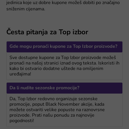
jedinica koje uz dobre kupone možeš dobiti po značajno
sniženim cijenama.
Česta pitanja za Top izbor
Gde mogu pronaći kupone za Top Izbor proizvode?
Sve dostupne kupone za Top Izbor proizvode možeš
pronaći na našoj stranici iznad ovog teksta. Iskoristi ih
kako bi ostvario dodatne uštede na omiljenim
uređajima!
Da li nudite sezonske promocije?
Da, Top Izbor redovno organizuje sezonske
promocije, poput Black November akcije, kada
možete ostvariti velike popuste na raznovrsne
proizvode. Prati našu ponudu za najnovije
pogodnosti!