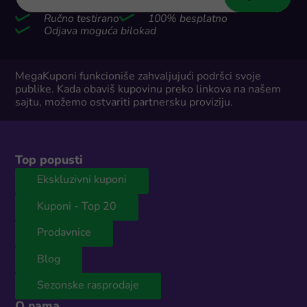
Ručno testirano
100% besplatno
Odjava moguća bilokad
MegaKuponi funkcioniše zahvaljujući podršci svoje
publike. Kada obaviš kupovinu preko linkova na našem
sajtu, možemo ostvariti partnersku proviziju.
Top popusti
Ekskluzivni kuponi
Kuponi - Top 20
Prodavnice
Blog
Sezonske rasprodaje
O nama