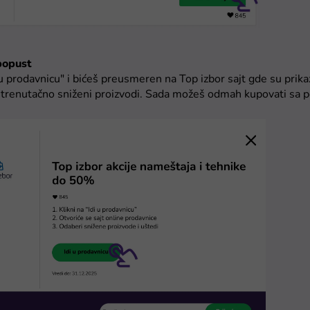
 popust
i u prodavnicu" i bićeš preusmeren na Top izbor sajt gde su prik
i trenutačno sniženi proizvodi. Sada možeš odmah kupovati sa