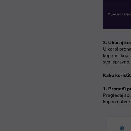
3. Ukucaj ko
U korpi prona
kopirani kod 
sve ispravno, 
Kako koristi
1. Pronađi po
Pregledaj spi
kupon i otvor