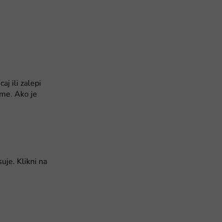
j ili zalepi
gme. Ako je
uje. Klikni na