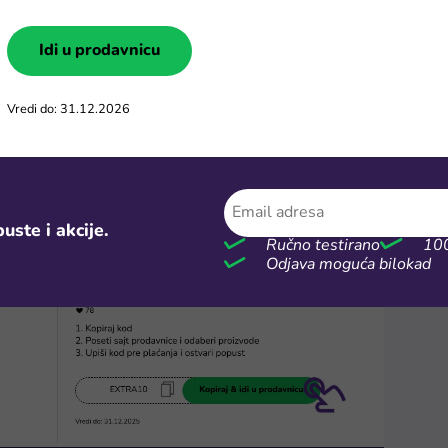
Idi u prodavnicu
Vredi do: 31.12.2026
 kupon
me "Kopiraj i idi u prodavnicu" na kuponu. Promo kod će se kop
 ćeš biti preusmeren/a na sajt Top izbor prodavnice. Odaberi pro
 dodaj ih u korpu.
uste i akcije.
Ručno testirano
100
Odjava moguća bilokad