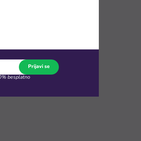
irati na tvom
izvode koje
Prijavi se
% besplatno