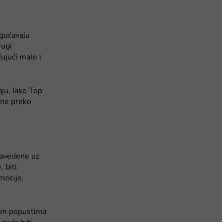
ogućavaju
rugi
ujući male i
aju. Iako Top
ine preko
 navedene uz
 biti
mocije.
gim popustima