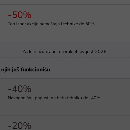
-50%
Top izbor akcije nameštaja i tehnike do 50%
Zadnje ažurirano: utorak, 4. avgust 2026.
njih još funkcionišu
-40%
Novogodišnji popusti na belu tehniku do -40%
-20%