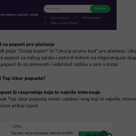
d za popust pre plaćanja
đi polje "Dodaj kupon" ili "Ukucaj promo kod" pre plaćanja. Ukuca
za popust sa našeg spiska i potvrdi klikom na odgovarajuće du
popust će se primeniti i videtićeš razliku u ceni u korpi.
ti Top izbor popuste?
pust ili rasprodaju koja te najviše interesuje
sak Top izbor popusta iznad i odaberi onaj koji te najviše interes
ićese prikaz ispod.