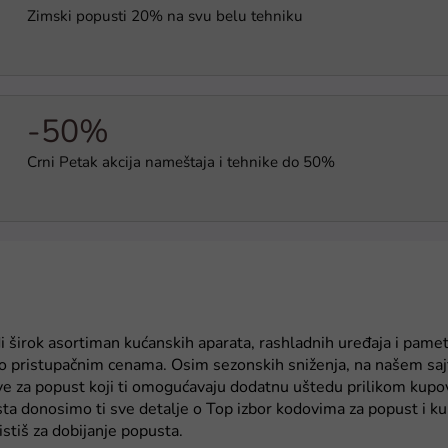
Zimski popusti 20% na svu belu tehniku
-50%
Crni Petak akcija nameštaja i tehnike do 50%
i širok asortiman kućanskih aparata, rashladnih uređaja i pame
po pristupačnim cenama. Osim sezonskih sniženja, na našem sa
ve za popust koji ti omogućavaju dodatnu uštedu prilikom kupo
ta donosimo ti sve detalje o Top izbor kodovima za popust i k
stiš za dobijanje popusta.