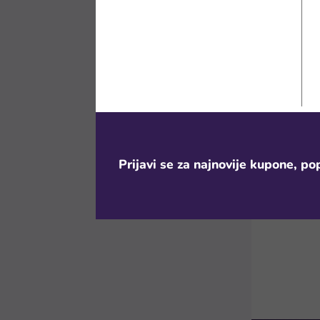
2. Klikni na
Klikni na dug
uređaju, a ti
želiš kupiti i
Prijavi se za najnovije kupone, pop