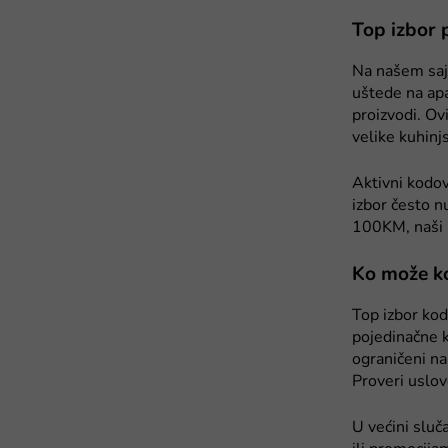
Top izbor 
Na našem saj
uštede na apa
proizvodi. Ov
velike kuhinj
Aktivni kodov
izbor često n
100KM, naši p
Ko može ko
Top izbor kod
pojedinačne k
ograničeni na
Proveri uslov
U većini slu