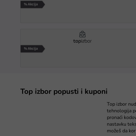
Top izbor popusti i kuponi
Top izbor nud
tehnologija 
pronaći kodo
nastavku teks
možeš da kori