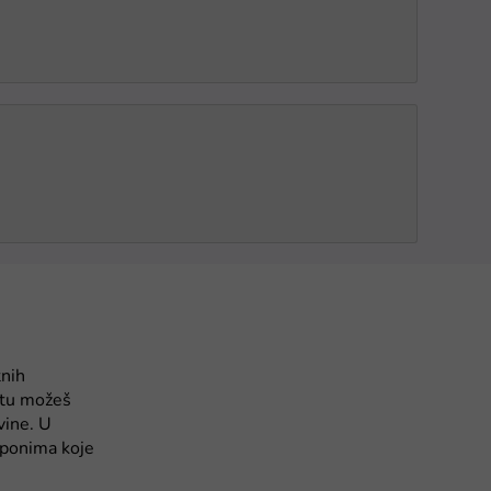
tnih
jtu možeš
vine. U
uponima koje