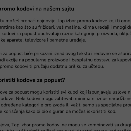
promo kodovi na našem sajtu
tu možeš pronaći najnovije Top izbor promo kodove koji ti om
ratima kao što su frižideri, veš mašine, klima uređaji i mnogi d
i kodovi za popust obuhvataju razne kategorije proizvoda, uključ
ske aparate, televizore i pametne uređaje.
i za popust biće prikazani iznad ovog teksta i redovno se ažurir
udi akcije na popularne proizvode i besplatnu dostavu za kupov
romo kodovi ti pružaju dodatnu priliku za uštedu.
ristiti kodove za popust?
ove za popust mogu koristiti svi kupci koji ispunjavaju uslove
odove. Neki kodovi mogu zahtevati minimalni iznos narudžbine,
 određene kategorije proizvoda ili važiti samo za specijalne pro
e korišćenja kako bi bio siguran da možeš iskoristiti kod.
čajeva, Top izbor promo kodovi ne mogu se kombinovati sa dru