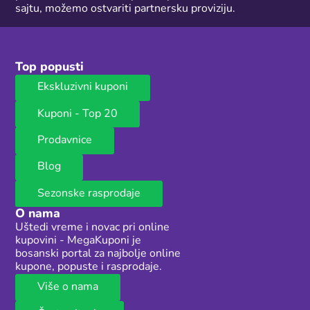
sajtu, možemo ostvariti partnersku proviziju.
Top popusti
Ekskluzivni kuponi
Kuponi - Top 20
Prodavnice
Blog
Sezonske rasprodaje
O nama
Uštedi vreme i novac pri online
kupovini - MegaKuponi je
bosanski portal za najbolje online
kupone, popuste i rasprodaje.
Više o nama