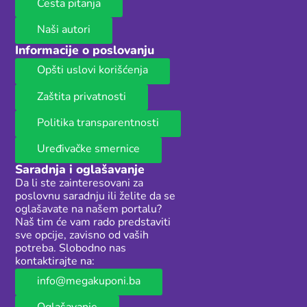
Česta pitanja
Naši autori
Informacije o poslovanju
Opšti uslovi korišćenja
Zaštita privatnosti
Politika transparentnosti
Uređivačke smernice
Saradnja i oglašavanje
Da li ste zainteresovani za
poslovnu saradnju ili želite da se
oglašavate na našem portalu?
Naš tim će vam rado predstaviti
sve opcije, zavisno od vaših
potreba. Slobodno nas
kontaktirajte na:
info@megakuponi.ba