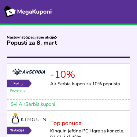
Naslovna
Specijalne akcije
Popusti za 8. mart
-10%
Air Serbia kupon za 10% popusta
Svi AirSerbia kuponi
Top ponuda
Kinguin jeftine PC i igre za konzole,
nalozi i ključevi