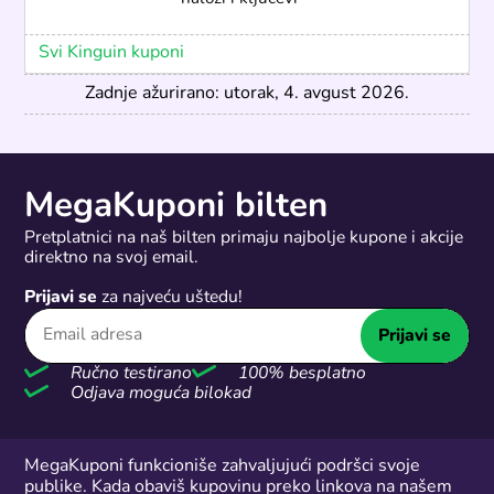
Svi Kinguin kuponi
Zadnje ažurirano: utorak, 4. avgust 2026.
MegaKuponi bilten
Pretplatnici na naš bilten primaju najbolje kupone i akcije
direktno na svoj email.
Prijavi se
za najveću uštedu!
Prijavi se
Ručno testirano
100% besplatno
Odjava moguća bilokad
MegaKuponi funkcioniše zahvaljujući podršci svoje
publike. Kada obaviš kupovinu preko linkova na našem