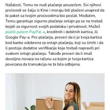
Nažalost, Temu ne nudi plaćanje pouzećem. Svi njihovi
proizvodi se šalju iz Kine i moraju biti plaćeni unapred da
bi paket sa tvojim proizvodima bio poslat. Međutim,
Temu garantuje sigurno plaćanje onlajn pa se ne trebaš
bojati za sigurnost svojih podataka i privatnost. Možeš
platiti putem PayPal-a
, kreditnih i debitnih kartica, ili
Google Pay-a. Pre plaćanja, proveri da li je tvoja kartica
kod banke odobrena za onlajn plaćanja, koji su limiti i da
li postoje dodatne verifikacije koje trebaš napraviti pri
svakom onlajn plaćanju. Takođe proveri da li imaš
dovoljno novaca na računu sa kojim je tvoja kartica
povezana da transakcija ne bi bila odbijena.