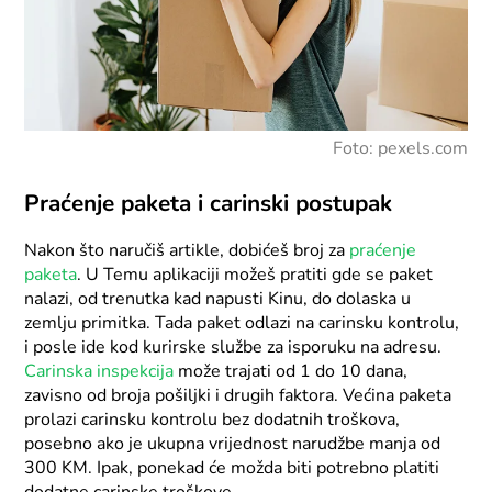
Foto: pexels.com
Praćenje paketa i carinski postupak
Nakon što naručiš artikle, dobićeš broj za
praćenje
paketa
. U Temu aplikaciji možeš pratiti gde se paket
nalazi, od trenutka kad napusti Kinu, do dolaska u
zemlju primitka. Tada paket odlazi na carinsku kontrolu,
i posle ide kod kurirske službe za isporuku na adresu.
Carinska inspekcija
može trajati od 1 do 10 dana,
zavisno od broja pošiljki i drugih faktora. Većina paketa
prolazi carinsku kontrolu bez dodatnih troškova,
posebno ako je ukupna vrijednost narudžbe manja od
300 KM. Ipak, ponekad će možda biti potrebno platiti