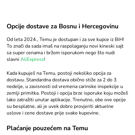
Opcije dostave za Bosnu i Hercegovinu
Od leta 2024., Temu je dostupan i za sve kupce iz BiH!
To znači da sada imaš na raspolaganju novi kineski sajt
sa super cenama i bržom isporukom nego što nudi
slavni
AliExpress
!
Kada kupuješ na Temu, postoji nekoliko opcija za
dostavu. Standardna dostava obično stiže za 2 do 3
nedelje, u zavisnosti od vremena carinske inspekcije u
zemlji primitka. Postoji i opcija brze isporuke koju možeš
lako zatražiti unutar aplikacije. Trenutno, obe ove opcije
su besplatne, ali je uvek dobro provjeriti aktuelne
uslove i cene dostave prije svake kupovine.
Plaćanje pouzećem na Temu