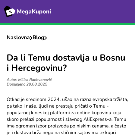
Naslovna
Blog
Da li Temu dostavlja u Bosnu
i Hercegovinu?
Autor: Milica Radovanović
Dopunjeno 29.08.2025
Otkad je sredinom 2024. ušao na razna evropska tržišta,
pa tako i naše, ljudi ne prestaju pričati o Temu -
popularnoj kineskoj platformi za online kupovinu koja
skoro prelazi popularnost i slavnog AliExpress-a. Temu
ima ogroman izbor proizvoda po niskim cenama, a često
je i dostava brža nego na sličnim sajtovima te kupci