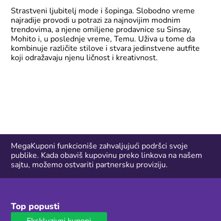
Strastveni ljubitelj mode i šopinga. Slobodno vreme
najradije provodi u potrazi za najnovijim modnim
trendovima, a njene omiljene prodavnice su Sinsay,
Mohito i, u poslednje vreme, Temu. Uživa u tome da
kombinuje različite stilove i stvara jedinstvene autfite
koji odražavaju njenu ličnost i kreativnost.
MegaKuponi funkcioniše zahvaljujući podršci svoje
publike. Kada obaviš kupovinu preko linkova na našem
sajtu, možemo ostvariti partnersku proviziju.
Top popusti