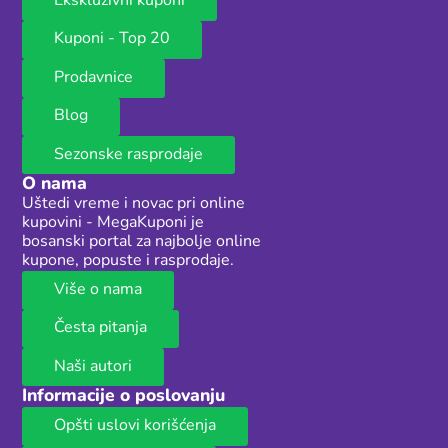
Ekskluzivni kuponi
Kuponi - Top 20
Prodavnice
Blog
Sezonske rasprodaje
O nama
Uštedi vreme i novac pri online
kupovini - MegaKuponi je
bosanski portal za najbolje online
kupone, popuste i rasprodaje.
Više o nama
Česta pitanja
Naši autori
Informacije o poslovanju
Opšti uslovi korišćenja