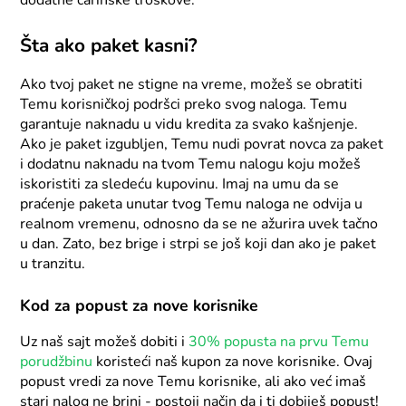
dodatne carinske troškove.
Šta ako paket kasni?
Ako tvoj paket ne stigne na vreme, možeš se obratiti
Temu korisničkoj podršci preko svog naloga. Temu
garantuje naknadu u vidu kredita za svako kašnjenje.
Ako je paket izgubljen, Temu nudi povrat novca za paket
i dodatnu naknadu na tvom Temu nalogu koju možeš
iskoristiti za sledeću kupovinu. Imaj na umu da se
praćenje paketa unutar tvog Temu naloga ne odvija u
realnom vremenu, odnosno da se ne ažurira uvek tačno
u dan. Zato, bez brige i strpi se još koji dan ako je paket
u tranzitu.
Kod za popust za nove korisnike
Uz naš sajt možeš dobiti i
30% popusta na prvu Temu
porudžbinu
koristeći naš kupon za nove korisnike. Ovaj
popust vredi za nove Temu korisnike, ali ako već imaš
stari nalog ne brini - postoji način da i ti dobiješ popust!