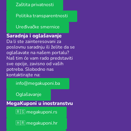
Zaštita privatnosti
Politika transparentnosti
Uređivačke smernice
Saradnja i oglašavanje
Da li ste zainteresovani za
poslovnu saradnju ili želite da se
oglašavate na našem portalu?
Naš tim će vam rado predstaviti
sve opcije, zavisno od vaših
potreba. Slobodno nas
kontaktirajte na:
info@megakuponi.ba
Oglašavanje
MegaKuponi u inostranstvu
🇷🇸 megakuponi.rs
🇭🇷 megakuponi.hr