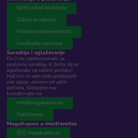
Opšti uslovi korišćenja
Zaštita privatnosti
Politika transparentnosti
Uređivačke smernice
Saradnja i oglašavanje
Da li ste zainteresovani za
poslovnu saradnju ili želite da se
oglašavate na našem portalu?
Naš tim će vam rado predstaviti
sve opcije, zavisno od vaših
potreba. Slobodno nas
kontaktirajte na:
info@megakuponi.ba
Oglašavanje
MegaKuponi u inostranstvu
🇷🇸 megakuponi.rs