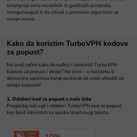
smanjenja cena mesečnih ili godišnjih pretplata,
omogućavajući ti da uživaš u premium sigurnosti za
manje novca.
Kako da koristim TurboVPN kodove
za popust?
Ne znaš tačno kako da nađeš i iskoristiš TurboVPN
kupone za popust i akcije? Ne brini - u nastavku ti
donosimo uputstva korak po korak da uvek uštediš na
onlajn kupovini!
1. Odaberi kod za popust s naše liste
Pregledaj naš sajt i odaberi TurboVPN kod za popust
koji želiš iskoristiti sa spiska iznad ovog teksta.