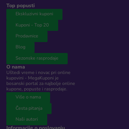
Top popusti
Ekskluzivni kuponi
Kuponi - Top 20
Prodavnice
Blog
Sezonske rasprodaje
O nama
Uštedi vreme i novac pri online
kupovini - MegaKuponi je
bosanski portal za najbolje online
kupone, popuste i rasprodaje.
Više o nama
Česta pitanja
Naši autori
Informacije o poslovanju