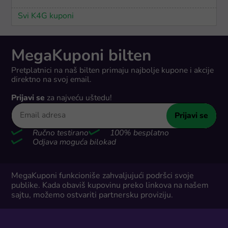
Svi K4G kuponi
MegaKuponi bilten
Pretplatnici na naš bilten primaju najbolje kupone i akcije
direktno na svoj email.
Prijavi se
za najveću uštedu!
Prijavi se
Ručno testirano
100% besplatno
Odjava moguća bilokad
MegaKuponi funkcioniše zahvaljujući podršci svoje
publike. Kada obaviš kupovinu preko linkova na našem
sajtu, možemo ostvariti partnersku proviziju.