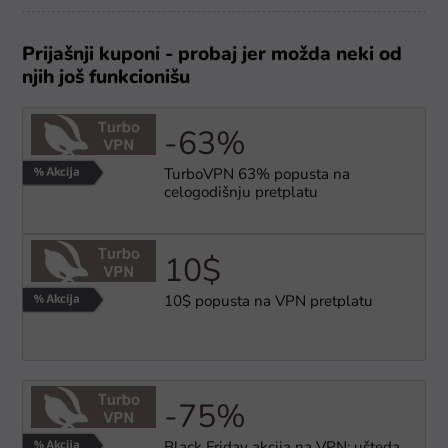
Prijašnji kuponi - probaj jer možda neki od
njih još funkcionišu
-63%
TurboVPN 63% popusta na
celogodišnju pretplatu
10$
10$ popusta na VPN pretplatu
-75%