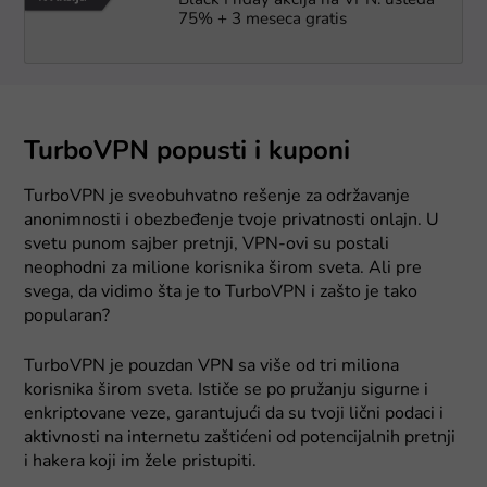
Black Friday akcija na VPN: ušteda
75% + 3 meseca gratis
TurboVPN popusti i kuponi
TurboVPN je sveobuhvatno rešenje za održavanje
anonimnosti i obezbeđenje tvoje privatnosti onlajn. U
svetu punom sajber pretnji, VPN-ovi su postali
neophodni za milione korisnika širom sveta. Ali pre
svega, da vidimo šta je to TurboVPN i zašto je tako
popularan?
TurboVPN je pouzdan VPN sa više od tri miliona
korisnika širom sveta. Ističe se po pružanju sigurne i
enkriptovane veze, garantujući da su tvoji lični podaci i
aktivnosti na internetu zaštićeni od potencijalnih pretnji
i hakera koji im žele pristupiti.