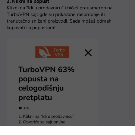
2. Klikni na popust
Klikni na "Idi u prodavnicu" i bićeš preusmeren na
TurboVPN sajt gde su prikazane rasprodaje ili
trenutačno sniženi proizvodi. Sada možeš odmah
kupovati sa popustom!