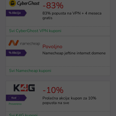
-83%
83% popusta na VPN + 4 meseca
gratis
Svi CyberGhost VPN kuponi
Povoljno
Namecheap jeftine internet domene
Svi Namecheap kuponi
-10%
Prolećna akcija: kupon za 10%
popusta na sve
Svi K4G kuponi