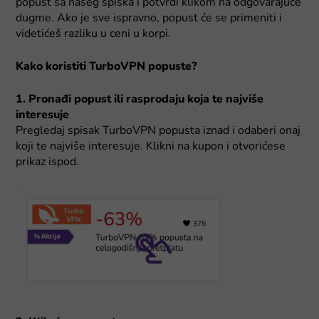
popust sa našeg spiska i potvrdi klikom na odgovarajuće
dugme. Ako je sve ispravno, popust će se primeniti i
videtićeš razliku u ceni u korpi.
Kako koristiti TurboVPN popuste?
1. Pronađi popust ili rasprodaju koja te najviše
interesuje
Pregledaj spisak TurboVPN popusta iznad i odaberi onaj
koji te najviše interesuje. Klikni na kupon i otvorićese
prikaz ispod.