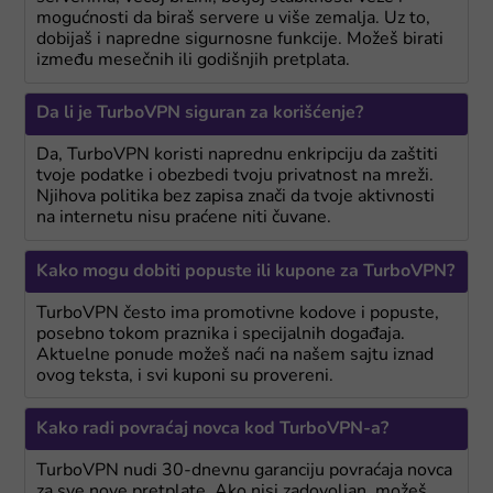
mogućnosti da biraš servere u više zemalja. Uz to,
dobijaš i napredne sigurnosne funkcije. Možeš birati
između mesečnih ili godišnjih pretplata.
Da li je TurboVPN siguran za korišćenje?
Da, TurboVPN koristi naprednu enkripciju da zaštiti
tvoje podatke i obezbedi tvoju privatnost na mreži.
Njihova politika bez zapisa znači da tvoje aktivnosti
na internetu nisu praćene niti čuvane.
Kako mogu dobiti popuste ili kupone za TurboVPN?
TurboVPN često ima promotivne kodove i popuste,
posebno tokom praznika i specijalnih događaja.
Aktuelne ponude možeš naći na našem sajtu iznad
ovog teksta, i svi kuponi su provereni.
Kako radi povraćaj novca kod TurboVPN-a?
TurboVPN nudi 30-dnevnu garanciju povraćaja novca
za sve nove pretplate. Ako nisi zadovoljan, možeš