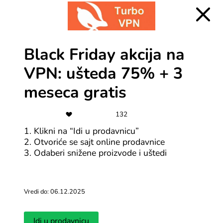
Black Friday akcija na
VPN: ušteda 75% + 3
meseca gratis
132
1. Klikni na “Idi u prodavnicu”
2. Otvoriće se sajt online prodavnice
Česta pitanja za TurboVPN
3. Odaberi snižene proizvode i uštedi
Šta je TurboVPN?
Vredi do: 06.12.2025
TurboVPN je VPN servis koji ti pomaže da bezbedno i
privatno surfuješ internetom. TurboVPN šifrira tvoju
internet vezu kako bi zaštitio tvoje podatke i
identitet, i omogućava ti da pristupiš sadržaju koji je
Idi u prodavnicu