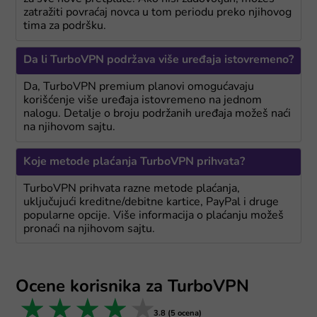
zatražiti povraćaj novca u tom periodu preko njihovog
tima za podršku.
Da li TurboVPN podržava više uređaja istovremeno?
Da, TurboVPN premium planovi omogućavaju
korišćenje više uređaja istovremeno na jednom
nalogu. Detalje o broju podržanih uređaja možeš naći
na njihovom sajtu.
Koje metode plaćanja TurboVPN prihvata?
TurboVPN prihvata razne metode plaćanja,
uključujući kreditne/debitne kartice, PayPal i druge
popularne opcije. Više informacija o plaćanju možeš
pronaći na njihovom sajtu.
Ocene korisnika za TurboVPN
1 star
2 stars
3 stars
4 stars
5 stars
3.8 (5 ocena)