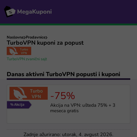
Naslovna
Prodavnice
TurboVPN kuponi za popust
TurboVPN zvanični sajt
Danas aktivni TurboVPN popusti i kuponi
-75%
Akcija na VPN: ušteda 75% + 3
meseca gratis
Zadnje ažurirano: utorak, 4. avgust 2026.