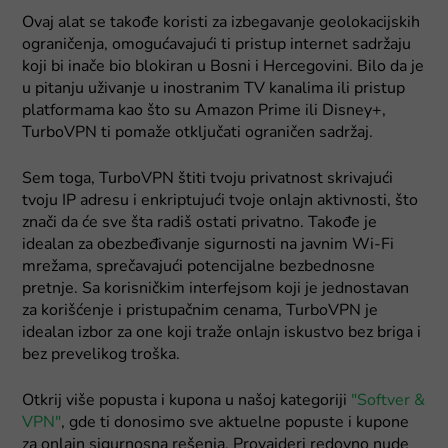
Ovaj alat se takođe koristi za izbegavanje geolokacijskih
ograničenja, omogućavajući ti pristup internet sadržaju
koji bi inače bio blokiran u Bosni i Hercegovini. Bilo da je
u pitanju uživanje u inostranim TV kanalima ili pristup
platformama kao što su Amazon Prime ili Disney+,
TurboVPN ti pomaže otključati ograničen sadržaj.
Sem toga, TurboVPN štiti tvoju privatnost skrivajući
tvoju IP adresu i enkriptujući tvoje onlajn aktivnosti, što
znači da će sve šta radiš ostati privatno. Takođe je
idealan za obezbeđivanje sigurnosti na javnim Wi-Fi
mrežama, sprečavajući potencijalne bezbednosne
pretnje. Sa korisničkim interfejsom koji je jednostavan
za korišćenje i pristupačnim cenama, TurboVPN je
idealan izbor za one koji traže onlajn iskustvo bez briga i
bez prevelikog troška.
Otkrij više popusta i kupona u našoj kategoriji
"Softver &
VPN"
, gde ti donosimo sve aktuelne popuste i kupone
za onlajn sigurnosna rešenja. Provajderi redovno nude