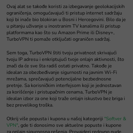
Ovaj alat se takođe koristi za izbegavanje geolokacijskih
ograničenja, omogućavajući ti pristup internet sadržaju
koji bi inače bio blokiran u Bosni i Hercegovini. Bilo da je
u pitanju uživanje u inostranim TV kanalima ili pristup
platformama kao što su Amazon Prime ili Disney+,
TurboVPN ti pomaže otključati ograničen sadržaj.
Sem toga, TurboVPN štiti tvoju privatnost skrivajući
tvoju IP adresu i enkriptujući tvoje onlajn aktivnosti, što
znači da će sve šta radiš ostati privatno. Takođe je
idealan za obezbeđivanje sigurnosti na javnim Wi-Fi
mrežama, sprečavajući potencijalne bezbednosne
pretnje. Sa korisničkim interfejsom koji je jednostavan
za korišćenje i pristupačnim cenama, TurboVPN je
idealan izbor za one koji traže onlajn iskustvo bez briga i
bez prevelikog troška.
Otkrij više popusta i kupona u našoj kategoriji
"Softver &
VPN"
, gde ti donosimo sve aktuelne popuste i kupone
za onlajn sigurnosna rešenja. Provajderi redovno nude