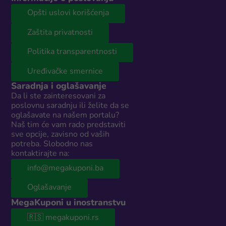
Opšti uslovi korišćenja
Zaštita privatnosti
Politika transparentnosti
Uređivačke smernice
Saradnja i oglašavanje
Da li ste zainteresovani za
poslovnu saradnju ili želite da se
oglašavate na našem portalu?
Naš tim će vam rado predstaviti
sve opcije, zavisno od vaših
potreba. Slobodno nas
kontaktirajte na:
info@megakuponi.ba
Oglašavanje
MegaKuponi u inostranstvu
🇷🇸 megakuponi.rs