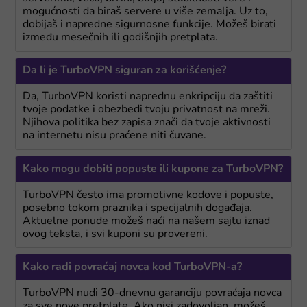
mogućnosti da biraš servere u više zemalja. Uz to,
dobijaš i napredne sigurnosne funkcije. Možeš birati
između mesečnih ili godišnjih pretplata.
Da li je TurboVPN siguran za korišćenje?
Da, TurboVPN koristi naprednu enkripciju da zaštiti
tvoje podatke i obezbedi tvoju privatnost na mreži.
Njihova politika bez zapisa znači da tvoje aktivnosti
na internetu nisu praćene niti čuvane.
Kako mogu dobiti popuste ili kupone za TurboVPN?
TurboVPN često ima promotivne kodove i popuste,
posebno tokom praznika i specijalnih događaja.
Aktuelne ponude možeš naći na našem sajtu iznad
ovog teksta, i svi kuponi su provereni.
Kako radi povraćaj novca kod TurboVPN-a?
TurboVPN nudi 30-dnevnu garanciju povraćaja novca
za sve nove pretplate. Ako nisi zadovoljan, možeš