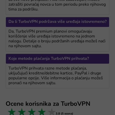
zatražiti povraćaj novca u tom periodu preko njihovog
tima za podršku.
Da li TurboVPN podržava više uređaja istovremeno?
Da, TurboVPN premium planovi omogućavaju
korišćenje više uređaja istovremeno na jednom
nalogu. Detalje o broju podržanih uređaja možeš naći
na njihovom sajtu.
Koje metode plaćanja TurboVPN prihvata?
TurboVPN prihvata razne metode plaćanja,
uključujući kreditne/debitne kartice, PayPal i druge
popularne opcije. Više informacija o plaćanju možeš
pronaći na njihovom sajtu.
Ocene korisnika za TurboVPN
1 star
2 stars
3 stars
4 stars
5 stars
3.8 (5 ocena)