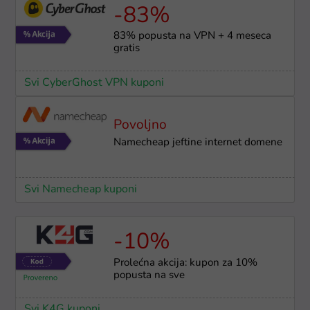
-83%
83% popusta na VPN + 4 meseca
gratis
Svi CyberGhost VPN kuponi
Povoljno
Namecheap jeftine internet domene
Svi Namecheap kuponi
-10%
Prolećna akcija: kupon za 10%
popusta na sve
Svi K4G kuponi