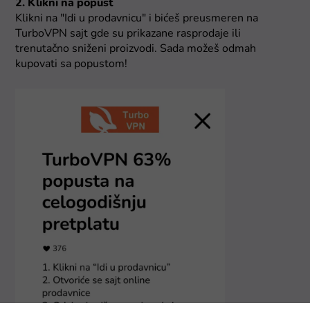
2. Klikni na popust
Klikni na "Idi u prodavnicu" i bićeš preusmeren na
TurboVPN sajt gde su prikazane rasprodaje ili
trenutačno sniženi proizvodi. Sada možeš odmah
kupovati sa popustom!