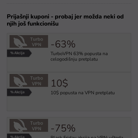
Prijašnji kuponi - probaj jer možda neki od
njih još funkcionišu
-63%
TurboVPN 63% popusta na
celogodišnju pretplatu
10$
10$ popusta na VPN pretplatu
-75%