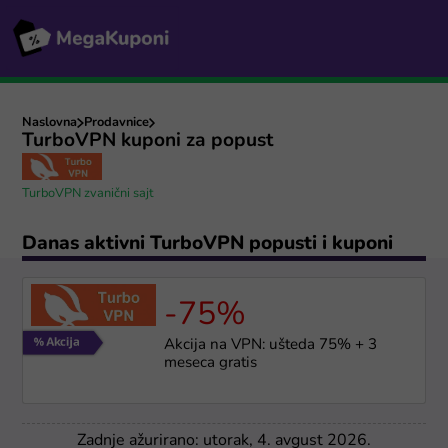
Naslovna
Prodavnice
TurboVPN kuponi za popust
TurboVPN zvanični sajt
Danas aktivni TurboVPN popusti i kuponi
-75%
Akcija na VPN: ušteda 75% + 3
meseca gratis
Zadnje ažurirano: utorak, 4. avgust 2026.