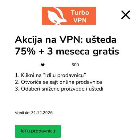
Akcija na VPN: ušteda
75% + 3 meseca gratis
600
1. Klikni na “Idi u prodavnicu”
2. Otvoriće se sajt online prodavnice
3. Odaberi snižene proizvode i uštedi
Česta pitanja za TurboVPN
Šta je TurboVPN?
Vredi do: 31.12.2026
TurboVPN je VPN servis koji ti pomaže da bezbedno i
privatno surfuješ internetom. TurboVPN šifrira tvoju
internet vezu kako bi zaštitio tvoje podatke i
Idi u prodavnicu
identitet, i omogućava ti da pristupiš sadržaju koji je