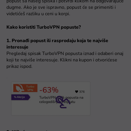
popust sa našeg spiska i potvrdi klikom na odgovarajuće
dugme. Ako je sve ispravno, popust će se primeniti i
videtićeš razliku u ceni u korpi.
Kako koristiti TurboVPN popuste?
1. Pronađi popust ili rasprodaju koja te najviše
interesuje
Pregledaj spisak TurboVPN popusta iznad i odaberi onaj
koji te najviše interesuje. Klikni na kupon i otvorićese
prikaz ispod.