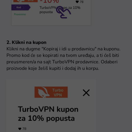
2. Klikni na kupon
Klikni na dugme "Kopiraj i idi u prodavnicu" na kuponu.
Promo kod će se kopirati na tvom uređaju, a ti ćeš biti
preusmeren/a na sajt TurboVPN prodavnice. Odaberi
proizvode koje želiš kupiti i dodaj ih u korpu.