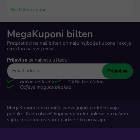
Svi K4G kuponi
MegaKuponi bilten
Pretplatnici na naš bilten primaju najbolje kupone i akcije
direktno na svoj email.
Prijavi se
za najveću uštedu!
Prijavi se
Ručno testirano
100% besplatno
Odjava moguća bilokad
MegaKuponi funkcioniše zahvaljujući podršci svoje
publike. Kada obaviš kupovinu preko linkova na našem
sajtu, možemo ostvariti partnersku proviziju.