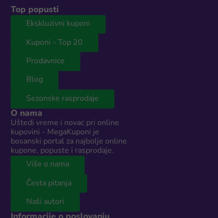
Top popusti
Ekskluzivni kuponi
Kuponi - Top 20
Prodavnice
Blog
Sezonske rasprodaje
O nama
Uštedi vreme i novac pri online
kupovini - MegaKuponi je
bosanski portal za najbolje online
kupone, popuste i rasprodaje.
Više o nama
Česta pitanja
Naši autori
Informacije o poslovanju