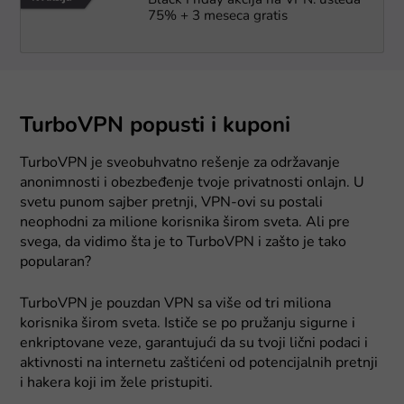
Black Friday akcija na VPN: ušteda
75% + 3 meseca gratis
TurboVPN popusti i kuponi
TurboVPN je sveobuhvatno rešenje za održavanje
anonimnosti i obezbeđenje tvoje privatnosti onlajn. U
svetu punom sajber pretnji, VPN-ovi su postali
neophodni za milione korisnika širom sveta. Ali pre
svega, da vidimo šta je to TurboVPN i zašto je tako
popularan?
TurboVPN je pouzdan VPN sa više od tri miliona
korisnika širom sveta. Ističe se po pružanju sigurne i
enkriptovane veze, garantujući da su tvoji lični podaci i
aktivnosti na internetu zaštićeni od potencijalnih pretnji
i hakera koji im žele pristupiti.