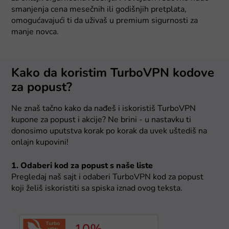
smanjenja cena mesečnih ili godišnjih pretplata,
omogućavajući ti da uživaš u premium sigurnosti za
manje novca.
Kako da koristim TurboVPN kodove
za popust?
Ne znaš tačno kako da nađeš i iskoristiš TurboVPN
kupone za popust i akcije? Ne brini - u nastavku ti
donosimo uputstva korak po korak da uvek uštediš na
onlajn kupovini!
1. Odaberi kod za popust s naše liste
Pregledaj naš sajt i odaberi TurboVPN kod za popust
koji želiš iskoristiti sa spiska iznad ovog teksta.