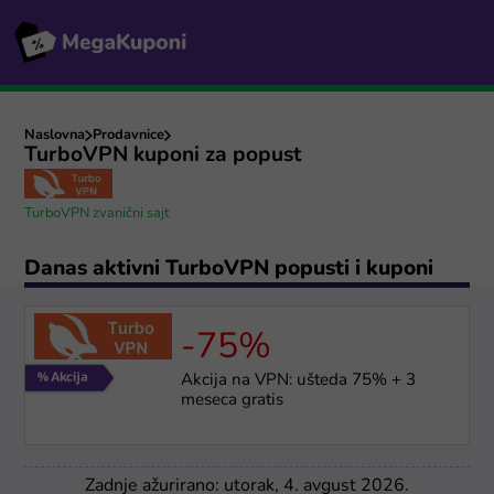
Naslovna
Prodavnice
TurboVPN kuponi za popust
TurboVPN zvanični sajt
Danas aktivni TurboVPN popusti i kuponi
-75%
Akcija na VPN: ušteda 75% + 3
meseca gratis
Zadnje ažurirano: utorak, 4. avgust 2026.