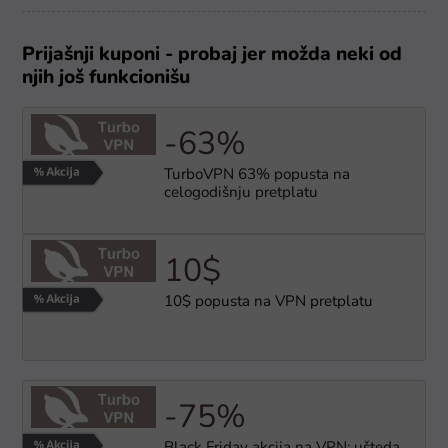
Prijašnji kuponi - probaj jer možda neki od
njih još funkcionišu
-63%
TurboVPN 63% popusta na
celogodišnju pretplatu
10$
10$ popusta na VPN pretplatu
-75%