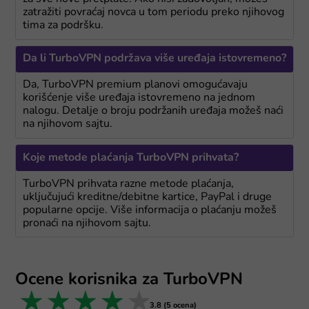
zatražiti povraćaj novca u tom periodu preko njihovog
tima za podršku.
Da li TurboVPN podržava više uređaja istovremeno?
Da, TurboVPN premium planovi omogućavaju
korišćenje više uređaja istovremeno na jednom
nalogu. Detalje o broju podržanih uređaja možeš naći
na njihovom sajtu.
Koje metode plaćanja TurboVPN prihvata?
TurboVPN prihvata razne metode plaćanja,
uključujući kreditne/debitne kartice, PayPal i druge
popularne opcije. Više informacija o plaćanju možeš
pronaći na njihovom sajtu.
Ocene korisnika za TurboVPN
1 star
2 stars
3 stars
4 stars
5 stars
3.8 (5 ocena)