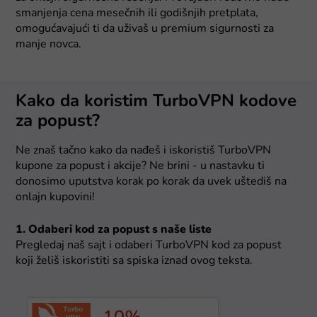
smanjenja cena mesečnih ili godišnjih pretplata,
omogućavajući ti da uživaš u premium sigurnosti za
manje novca.
Kako da koristim TurboVPN kodove
za popust?
Ne znaš tačno kako da nađeš i iskoristiš TurboVPN
kupone za popust i akcije? Ne brini - u nastavku ti
donosimo uputstva korak po korak da uvek uštediš na
onlajn kupovini!
1. Odaberi kod za popust s naše liste
Pregledaj naš sajt i odaberi TurboVPN kod za popust
koji želiš iskoristiti sa spiska iznad ovog teksta.