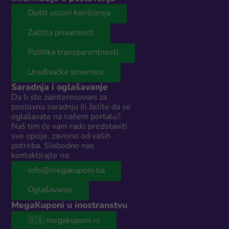
Opšti uslovi korišćenja
Zaštita privatnosti
Politika transparentnosti
Uređivačke smernice
Saradnja i oglašavanje
Da li ste zainteresovani za
poslovnu saradnju ili želite da se
oglašavate na našem portalu?
Naš tim će vam rado predstaviti
sve opcije, zavisno od vaših
potreba. Slobodno nas
kontaktirajte na:
info@megakuponi.ba
Oglašavanje
MegaKuponi u inostranstvu
🇷🇸 megakuponi.rs