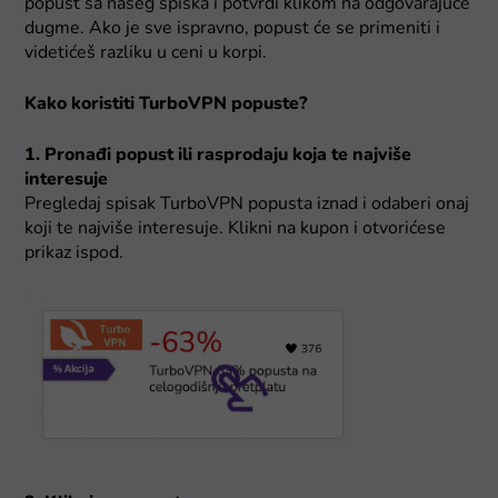
popust sa našeg spiska i potvrdi klikom na odgovarajuće
dugme. Ako je sve ispravno, popust će se primeniti i
videtićeš razliku u ceni u korpi.
Kako koristiti TurboVPN popuste?
1. Pronađi popust ili rasprodaju koja te najviše
interesuje
Pregledaj spisak TurboVPN popusta iznad i odaberi onaj
koji te najviše interesuje. Klikni na kupon i otvorićese
prikaz ispod.