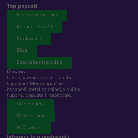
Top popusti
Ekskluzivni kuponi
Kuponi - Top 20
Prodavnice
Blog
Sezonske rasprodaje
O nama
Uštedi vreme i novac pri online
kupovini - MegaKuponi je
bosanski portal za najbolje online
kupone, popuste i rasprodaje.
Više o nama
Česta pitanja
Naši autori
Informacije o poslovanju