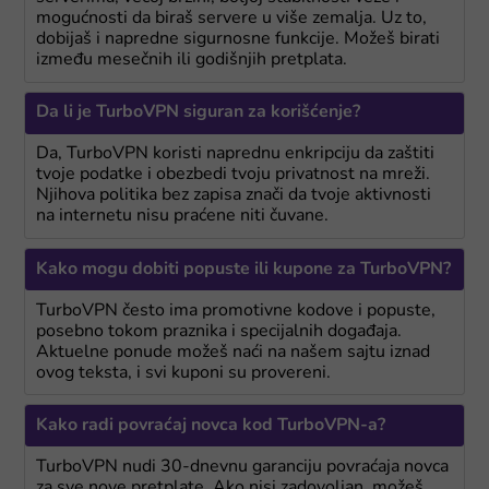
mogućnosti da biraš servere u više zemalja. Uz to,
dobijaš i napredne sigurnosne funkcije. Možeš birati
između mesečnih ili godišnjih pretplata.
Da li je TurboVPN siguran za korišćenje?
Da, TurboVPN koristi naprednu enkripciju da zaštiti
tvoje podatke i obezbedi tvoju privatnost na mreži.
Njihova politika bez zapisa znači da tvoje aktivnosti
na internetu nisu praćene niti čuvane.
Kako mogu dobiti popuste ili kupone za TurboVPN?
TurboVPN često ima promotivne kodove i popuste,
posebno tokom praznika i specijalnih događaja.
Aktuelne ponude možeš naći na našem sajtu iznad
ovog teksta, i svi kuponi su provereni.
Kako radi povraćaj novca kod TurboVPN-a?
TurboVPN nudi 30-dnevnu garanciju povraćaja novca
za sve nove pretplate. Ako nisi zadovoljan, možeš