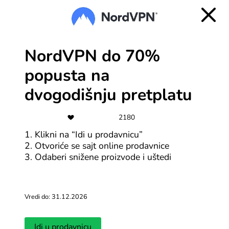
NordVPN do 70%
popusta na
dvogodišnju pretplatu
2180
1. Klikni na “Idi u prodavnicu”
2. Otvoriće se sajt online prodavnice
Česta pitanja za TurboVPN
3. Odaberi snižene proizvode i uštedi
Šta je TurboVPN?
Vredi do: 31.12.2026
TurboVPN je VPN servis koji ti pomaže da bezbedno i
privatno surfuješ internetom. TurboVPN šifrira tvoju
internet vezu kako bi zaštitio tvoje podatke i
identitet, i omogućava ti da pristupiš sadržaju koji je
Idi u prodavnicu