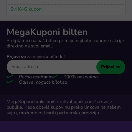
Svi K4G kuponi
MegaKuponi bilten
Pretplatnici na naš bilten primaju najbolje kupone i akcije
direktno na svoj email.
Prijavi se
za najveću uštedu!
Prijavi se
Ručno testirano
100% besplatno
Odjava moguća bilokad
MegaKuponi funkcioniše zahvaljujući podršci svoje
publike. Kada obaviš kupovinu preko linkova na našem
sajtu, možemo ostvariti partnersku proviziju.