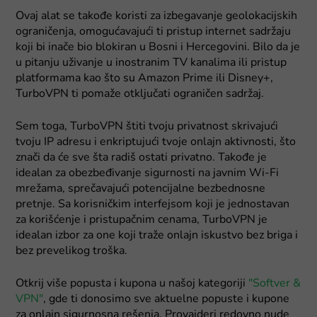
Ovaj alat se takođe koristi za izbegavanje geolokacijskih
ograničenja, omogućavajući ti pristup internet sadržaju
koji bi inače bio blokiran u Bosni i Hercegovini. Bilo da je
u pitanju uživanje u inostranim TV kanalima ili pristup
platformama kao što su Amazon Prime ili Disney+,
TurboVPN ti pomaže otključati ograničen sadržaj.
Sem toga, TurboVPN štiti tvoju privatnost skrivajući
tvoju IP adresu i enkriptujući tvoje onlajn aktivnosti, što
znači da će sve šta radiš ostati privatno. Takođe je
idealan za obezbeđivanje sigurnosti na javnim Wi-Fi
mrežama, sprečavajući potencijalne bezbednosne
pretnje. Sa korisničkim interfejsom koji je jednostavan
za korišćenje i pristupačnim cenama, TurboVPN je
idealan izbor za one koji traže onlajn iskustvo bez briga i
bez prevelikog troška.
Otkrij više popusta i kupona u našoj kategoriji
"Softver &
VPN"
, gde ti donosimo sve aktuelne popuste i kupone
za onlajn sigurnosna rešenja. Provajderi redovno nude