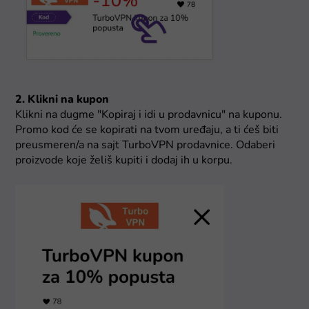
2. Klikni na kupon
Klikni na dugme "Kopiraj i idi u prodavnicu" na kuponu.
Promo kod će se kopirati na tvom uređaju, a ti ćeš biti
preusmeren/a na sajt TurboVPN prodavnice. Odaberi
proizvode koje želiš kupiti i dodaj ih u korpu.