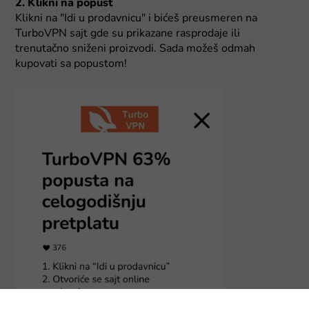
2. Klikni na popust
Klikni na "Idi u prodavnicu" i bićeš preusmeren na
TurboVPN sajt gde su prikazane rasprodaje ili
trenutačno sniženi proizvodi. Sada možeš odmah
kupovati sa popustom!