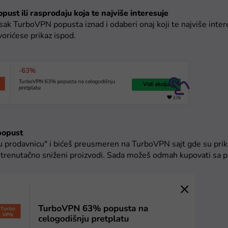
pust ili rasprodaju koja te najviše interesuje
sak TurboVPN popusta iznad i odaberi onaj koji te najviše intere
vorićese prikaz ispod.
 popust
i u prodavnicu" i bićeš preusmeren na TurboVPN sajt gde su pri
i trenutačno sniženi proizvodi. Sada možeš odmah kupovati sa