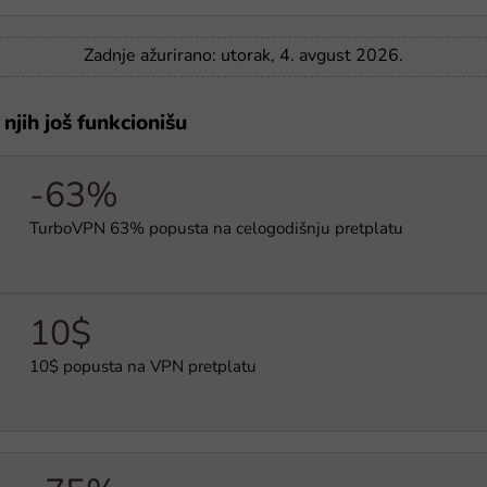
Zadnje ažurirano: utorak, 4. avgust 2026.
njih još funkcionišu
-63%
TurboVPN 63% popusta na celogodišnju pretplatu
10$
10$ popusta na VPN pretplatu