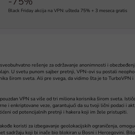
-75%
Black Friday akcija na VPN: ušteda 75% + 3 meseca gratis
sveobuhvatno rešenje za održavanje anonimnosti i obezbeđenj
nlajn. U svetu punom sajber pretnji, VPN-ovi su postali neopho
nika širom sveta. Ali pre svega, da vidimo šta je to TurboVPN i 
ouzdan VPN sa više od tri miliona korisnika širom sveta. Istič
ne i enkriptovane veze, garantujući da su tvoji lični podaci i akt
ićeni od potencijalnih pretnji i hakera koji im žele pristupiti.
takođe koristi za izbegavanje geolokacijskih ograničenja, omoguć
et sadržaju koji bi inače bio blokiran u Bosni i Hercegovini. Bilo