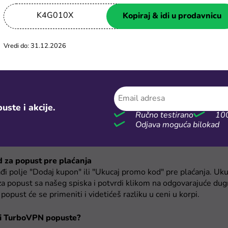
K4G010X
Kopiraj & idi u prodavnicu
Vredi do: 31.12.2026
uste i akcije.
Ručno testirano
100
Odjava moguća bilokad
d za popust pre plaćanja
đi polje "Dodaj kupon" ili "Ukucaj promo kod" pre plaćanja. Ukuca
za popust sa našeg spiska i potvrdi klikom na odgovarajuće du
popust će se primeniti i videtićeš razliku u ceni u korpi.
ti TurboVPN popuste?