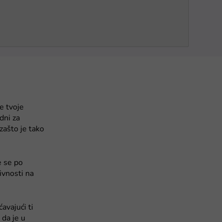
e tvoje
dni za
zašto je tako
e se po
ivnosti na
avajući ti
 da je u