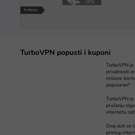
TurboVPN popusti i kuponi
TurboVPN je 
privatnosti o
milione koris
popularan?
TurboVPN je p
pružanju sigur
internetu zašt
Ovaj alat se 
pristup intern