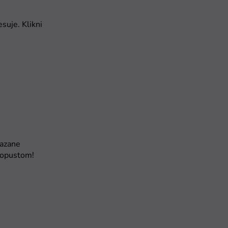
suje. Klikni
kazane
 popustom!