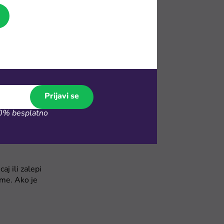
Prijavi se
% besplatno
j ili zalepi
gme. Ako je