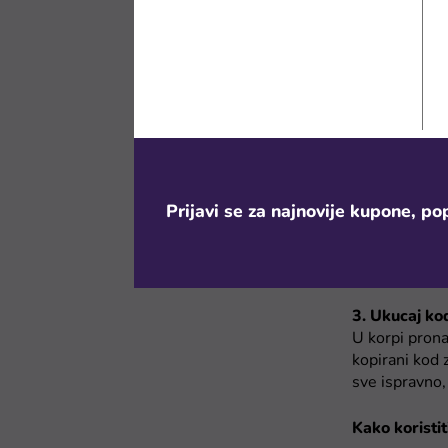
Prijavi se za najnovije kupone, pop
3. Ukucaj ko
U korpi prona
kopirani kod 
sve ispravno, 
Kako koristi