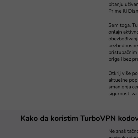
pitanju uživa
Prime ili Dis
Sem toga, Tur
onlajn aktivno
obezbeđivanj
bezbednosne p
pristupačnim 
briga i bez p
Otkrij više p
aktuelne popu
smanjenja cen
sigurnosti za
Kako da koristim TurboVPN kodov
Ne znaš tačno