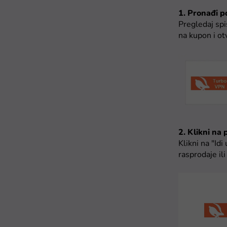
1. Pronađi po
Pregledaj spi
na kupon i ot
2. Klikni na
Klikni na "Id
rasprodaje il