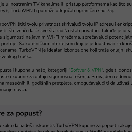
nje u inostranim TV kanalima ili pristup platformama kao što 
ney+, TurboVPN ti pomaže otključati ograničen sadržaj.
boVPN štiti tvoju privatnost skrivajući tvoju IP adresu i enkript
sti, što znači da će sve šta radiš ostati privatno. Takođe je idea
e sigurnosti na javnim Wi-Fi mrežama, sprečavajući potencijal
retnje. Sa korisničkim interfejsom koji je jednostavan za koriš
cenama, TurboVPN je idealan izbor za one koji traže onlajn isk
revelikog troška.
opusta i kupona u našoj kategoriji
"Softver & VPN"
, gde ti dono
ste i kupone za onlajn sigurnosna rešenja. Provajderi redovn
a mesečnih ili godišnjih pretplata, omogućavajući ti da uživa
 manje novca.
e za popust?
 kako da nađeš i iskoristiš TurboVPN kupone za popust i akcije?