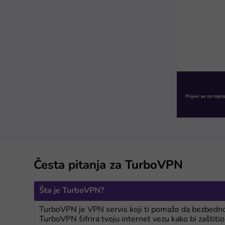
Česta pitanja za TurboVPN
Šta je TurboVPN?
TurboVPN je VPN servis koji ti pomaže da bezbedno 
TurboVPN šifrira tvoju internet vezu kako bi zaštitio 