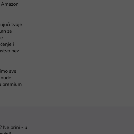
su Amazon
ujući tvoje
lan za
ne
ćenje i
ustvo bez
simo sve
o nude
š u premium
 Ne brini - u