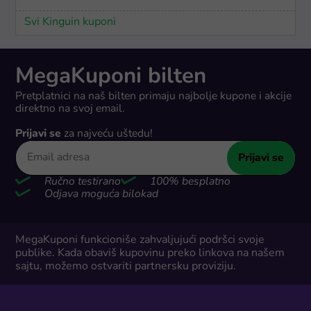
Svi Kinguin kuponi
MegaKuponi bilten
Pretplatnici na naš bilten primaju najbolje kupone i akcije
direktno na svoj email.
Prijavi se
za najveću uštedu!
Prijavi se
Ručno testirano
100% besplatno
Odjava moguća bilokad
MegaKuponi funkcioniše zahvaljujući podršci svoje
publike. Kada obaviš kupovinu preko linkova na našem
sajtu, možemo ostvariti partnersku proviziju.