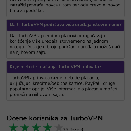
zatražiti povraćaj novca u tom periodu preko njihovog
tima za podršku.
Da li TurboVPN podržava više uređaja istovremeno?
Da, TurboVPN premium planovi omogućavaju
korišćenje više uređaja istovremeno na jednom
nalogu. Detalje o broju podržanih uređaja možeš naći
na njihovom sajtu.
Koje metode plaćanja TurboVPN prihvata?
TurboVPN prihvata razne metode plaćanja,
uključujući kreditne/debitne kartice, PayPal i druge
popularne opcije. Više informacija o plaćanju možeš
pronaći na njihovom sajtu.
Ocene korisnika za TurboVPN
1 star
2 stars
3 stars
4 stars
5 stars
3.8 (5 ocena)