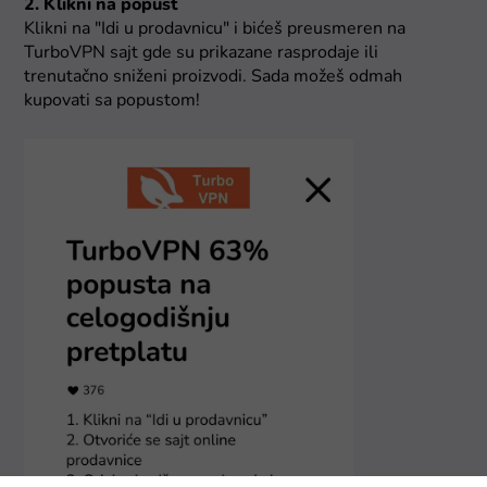
2. Klikni na popust
Klikni na "Idi u prodavnicu" i bićeš preusmeren na
TurboVPN sajt gde su prikazane rasprodaje ili
trenutačno sniženi proizvodi. Sada možeš odmah
kupovati sa popustom!