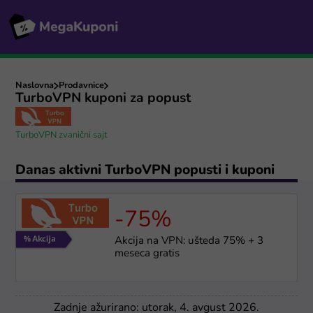
Naslovna
Prodavnice
TurboVPN kuponi za popust
TurboVPN zvanični sajt
Danas aktivni TurboVPN popusti i kuponi
-75%
Akcija na VPN: ušteda 75% + 3
meseca gratis
Zadnje ažurirano: utorak, 4. avgust 2026.