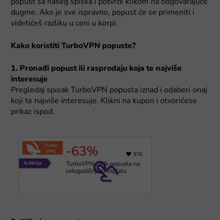
popust sa našeg spiska i potvrdi klikom na odgovarajuće
dugme. Ako je sve ispravno, popust će se primeniti i
videtićeš razliku u ceni u korpi.
Kako koristiti TurboVPN popuste?
1. Pronađi popust ili rasprodaju koja te najviše
interesuje
Pregledaj spisak TurboVPN popusta iznad i odaberi onaj
koji te najviše interesuje. Klikni na kupon i otvorićese
prikaz ispod.