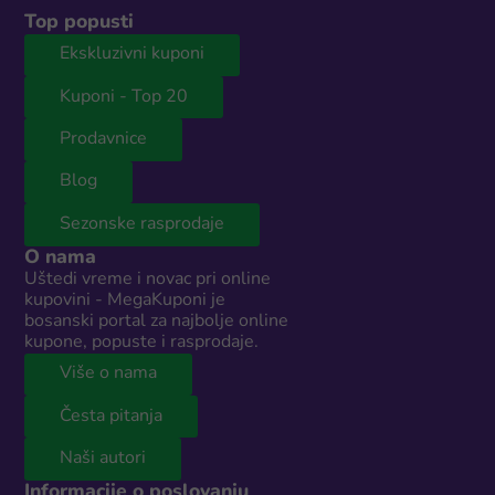
Top popusti
Ekskluzivni kuponi
Kuponi - Top 20
Prodavnice
Blog
Sezonske rasprodaje
O nama
Uštedi vreme i novac pri online
kupovini - MegaKuponi je
bosanski portal za najbolje online
kupone, popuste i rasprodaje.
Više o nama
Česta pitanja
Naši autori
Informacije o poslovanju