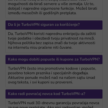
mogućnosti da biraš servere u više zemalja. Uz to,
dobijaš i napredne sigurnosne funkcije. Možeš birati
između mesečnih ili godišnjih pretplata.
Da li je TurboVPN siguran za korišćenje?
Da, TurboVPN koristi naprednu enkripciju da zaštiti
tvoje podatke i obezbedi tvoju privatnost na mreži.
Njihova politika bez zapisa znači da tvoje aktivnosti
na internetu nisu praćene niti čuvane.
Kako mogu dobiti popuste ili kupone za TurboVPN?
TurboVPN često ima promotivne kodove i popuste,
posebno tokom praznika i specijalnih događaja.
Aktuelne ponude možeš naći na našem sajtu iznad
ovog teksta, i svi kuponi su provereni.
Kako radi povraćaj novca kod TurboVPN-a?
TurboVPN nudi 30-dnevnu garanciju povraćaja novca
za sve nove pretplate. Ako nisi zadovoljan, možeš