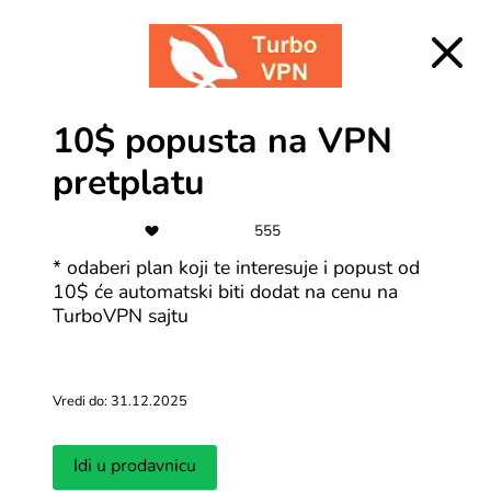
10$ popusta na VPN
pretplatu
555
* odaberi plan koji te interesuje i popust od
10$ će automatski biti dodat na cenu na
TurboVPN sajtu
Česta pitanja za TurboVPN
Šta je TurboVPN?
Vredi do: 31.12.2025
TurboVPN je VPN servis koji ti pomaže da bezbedno i
privatno surfuješ internetom. TurboVPN šifrira tvoju
internet vezu kako bi zaštitio tvoje podatke i
Idi u prodavnicu
identitet, i omogućava ti da pristupiš sadržaju koji je