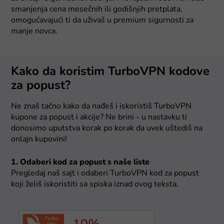
smanjenja cena mesečnih ili godišnjih pretplata,
omogućavajući ti da uživaš u premium sigurnosti za
manje novca.
Kako da koristim TurboVPN kodove
za popust?
Ne znaš tačno kako da nađeš i iskoristiš TurboVPN
kupone za popust i akcije? Ne brini - u nastavku ti
donosimo uputstva korak po korak da uvek uštediš na
onlajn kupovini!
1. Odaberi kod za popust s naše liste
Pregledaj naš sajt i odaberi TurboVPN kod za popust
koji želiš iskoristiti sa spiska iznad ovog teksta.