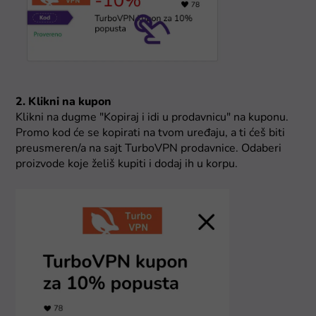
2. Klikni na kupon
Klikni na dugme "Kopiraj i idi u prodavnicu" na kuponu.
Promo kod će se kopirati na tvom uređaju, a ti ćeš biti
preusmeren/a na sajt TurboVPN prodavnice. Odaberi
proizvode koje želiš kupiti i dodaj ih u korpu.