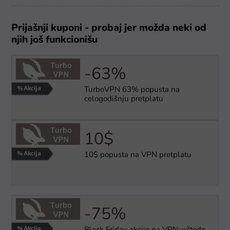
Prijašnji kuponi - probaj jer možda neki od
njih još funkcionišu
-63%
TurboVPN 63% popusta na
celogodišnju pretplatu
10$
10$ popusta na VPN pretplatu
-75%