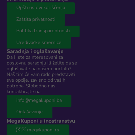
Opšti uslovi korišćenja
Zaštita privatnosti
Politika transparentnosti
Uređivačke smernice
Saradnja i oglašavanje
Da li ste zainteresovani za
poslovnu saradnju ili želite da se
oglašavate na našem portalu?
Naš tim će vam rado predstaviti
sve opcije, zavisno od vaših
potreba. Slobodno nas
kontaktirajte na:
info@megakuponi.ba
Oglašavanje
MegaKuponi u inostranstvu
🇷🇸 megakuponi.rs