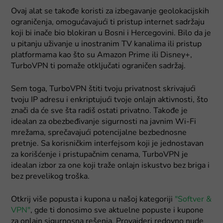
Ovaj alat se takođe koristi za izbegavanje geolokacijskih
ograničenja, omogućavajući ti pristup internet sadržaju
koji bi inače bio blokiran u Bosni i Hercegovini. Bilo da je
u pitanju uživanje u inostranim TV kanalima ili pristup
platformama kao što su Amazon Prime ili Disney+,
TurboVPN ti pomaže otključati ograničen sadržaj.
Sem toga, TurboVPN štiti tvoju privatnost skrivajući
tvoju IP adresu i enkriptujući tvoje onlajn aktivnosti, što
znači da će sve šta radiš ostati privatno. Takođe je
idealan za obezbeđivanje sigurnosti na javnim Wi-Fi
mrežama, sprečavajući potencijalne bezbednosne
pretnje. Sa korisničkim interfejsom koji je jednostavan
za korišćenje i pristupačnim cenama, TurboVPN je
idealan izbor za one koji traže onlajn iskustvo bez briga i
bez prevelikog troška.
Otkrij više popusta i kupona u našoj kategoriji
"Softver &
VPN"
, gde ti donosimo sve aktuelne popuste i kupone
za onlajn sigurnosna rešenja. Provajderi redovno nude