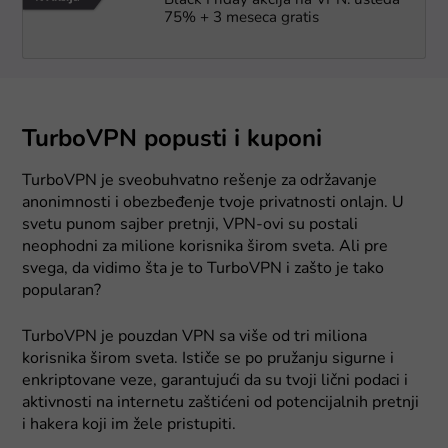
Black Friday akcija na VPN: ušteda
75% + 3 meseca gratis
TurboVPN popusti i kuponi
TurboVPN je sveobuhvatno rešenje za održavanje
anonimnosti i obezbeđenje tvoje privatnosti onlajn. U
svetu punom sajber pretnji, VPN-ovi su postali
neophodni za milione korisnika širom sveta. Ali pre
svega, da vidimo šta je to TurboVPN i zašto je tako
popularan?
TurboVPN je pouzdan VPN sa više od tri miliona
korisnika širom sveta. Ističe se po pružanju sigurne i
enkriptovane veze, garantujući da su tvoji lični podaci i
aktivnosti na internetu zaštićeni od potencijalnih pretnji
i hakera koji im žele pristupiti.