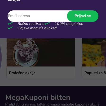
Sezonske rasprodaje
Prijavi se
Vidi više
Ručno testirano
100% besplatno
Odjava moguća bilokad
Prolećne akcije
Popusti za 
MegaKuponi bilten
Pretplatnici na naš bilten primaju najbolje kupone i akcije