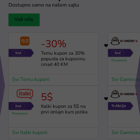
Dostupno samo na našem sajtu
Vidi više
-30%
17
Temu kupon za 30%
popusta za kupovinu
iznad 40 KM
Svi Temu kuponi
Svi Gamesea
5$
32
Italki kupon za 5$ na
prvi onlajn kurs jezika
Svi Italki kuponi
Svi Gamesea