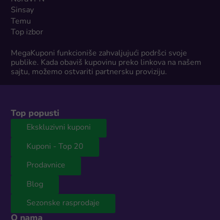
Sinsay
Temu
Top izbor
MegaKuponi funkcioniše zahvaljujući podršci svoje
publike. Kada obaviš kupovinu preko linkova na našem
sajtu, možemo ostvariti partnersku proviziju.
Top popusti
Ekskluzivni kuponi
Kuponi - Top 20
Prodavnice
Blog
Sezonske rasprodaje
O nama