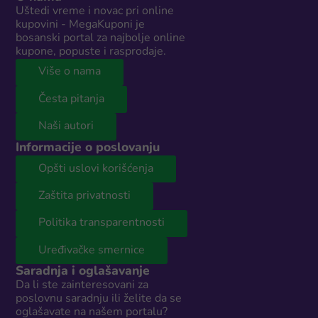
Uštedi vreme i novac pri online
kupovini - MegaKuponi je
bosanski portal za najbolje online
kupone, popuste i rasprodaje.
Više o nama
Česta pitanja
Naši autori
Informacije o poslovanju
Opšti uslovi korišćenja
Zaštita privatnosti
Politika transparentnosti
Uređivačke smernice
Saradnja i oglašavanje
Da li ste zainteresovani za
poslovnu saradnju ili želite da se
oglašavate na našem portalu?