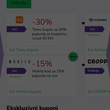
Vidi više
-30%
17
Temu kupon za 30%
popusta za kupovinu
iznad 40 KM
Svi Temu kuponi
Svi AirSerbi
-15%
1
Mohito kod za 15%
popusta na sve
Svi Mohito kuponi
Svi CROPP k
Ekskluzivni kuponi