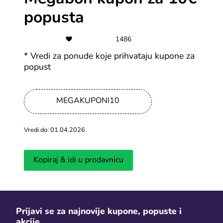
Svi Megabon kuponi
Svi Kinguin 
popusta
1486
Saveti za jeftiniji onlajn šoping
* Vredi za ponude koje prihvataju kupone za
popust
Vidi više
MEGAKUPONI10
Vredi do: 01.04.2026
Kopiraj & idi u prodavnicu
Kako pratiti pošiljku na Temu? -
Da li se pla
Temu tracking za BiH
do kog izno
Prijavi se za najnovije kupone, popuste i
Dopunjeno 30.08.2025
Dopunjeno 29.08
akcije.