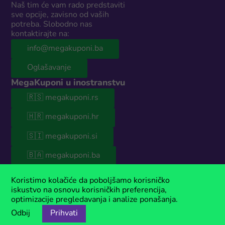
Naš tim će vam rado predstaviti
sve opcije, zavisno od vaših
potreba. Slobodno nas
kontaktirajte na:
info@megakuponi.ba
Oglašavanje
MegaKuponi u inostranstvu
🇷🇸 megakuponi.rs
🇭🇷 megakuponi.hr
🇸🇮 megakuponi.si
🇧🇦 megakuponi.ba
© 2026 MegaKuponi® BiH
Koristimo kolačiće da poboljšamo korisničko
Naš sajt sadrži sponzorisani sadržaj. Ako koristiš naše kupone, moguće
iskustvo na osnovu korisničkih preferencija,
je da ćemo u nekim slučajevima zaraditi malu proviziju. MegaKuponi®
optimizacije pregledavanja i analize ponašanja.
je registrovani zaštitni znak kompanije Anima Media.
Odbij
Prihvati