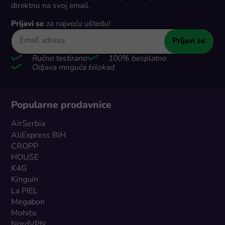
direktno na svoj email.
Prijavi se
za najveću uštedu!
Prijavi se
Ručno testirano
100% besplatno
Odjava moguća bilokad
Popularne prodavnice
AirSerbia
AliExpress BiH
CROPP
HOUSE
K4G
Kinguin
La PIEL
Megabon
Mohito
NordVPN