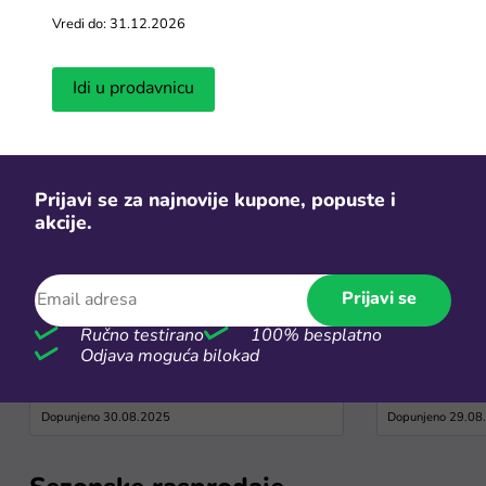
Vredi do: 31.12.2026
Saveti za jeftiniji onlajn šoping
Idi u prodavnicu
Vidi više
Prijavi se za najnovije kupone, popuste i
akcije.
Prijavi se
Ručno testirano
100% besplatno
Kako pratiti pošiljku na Temu? -
Da li se pla
Odjava moguća bilokad
Temu tracking za BiH
do kog izno
Dopunjeno 30.08.2025
Dopunjeno 29.08