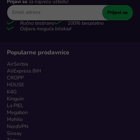
Prijavi se
za najveću uštedu!
Prijavi se
Ručno testirano
100% besplatno
Odjava moguća bilokad
Popularne prodavnice
AirSerbia
AliExpress BiH
CROPP
HOUSE
K4G
Kinguin
La PIEL
Megabon
Mohito
NordVPN
Sinsay