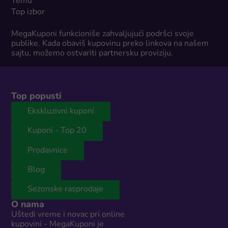
Temu
Top izbor
MegaKuponi funkcioniše zahvaljujući podršci svoje
publike. Kada obaviš kupovinu preko linkova na našem
sajtu, možemo ostvariti partnersku proviziju.
Top popusti
Ekskluzivni kuponi
Kuponi - Top 20
Prodavnice
Blog
Sezonske rasprodaje
O nama
Uštedi vreme i novac pri online
kupovini - MegaKuponi je