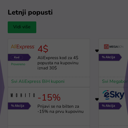
Letnji popusti
Vidi više
4$
12
AliExpress kod za 4$
popusta na kupovinu
iznad 30$
Svi AliExpress BiH kuponi
Svi Megabon
-15%
17
Prijavi se na bilten za
-15% na prvu kupovinu