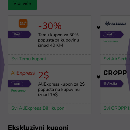
Vidi više
-30%
17
Temu kupon za 30%
popusta za kupovinu
iznad 40 KM
Svi Temu kuponi
Svi AirSerbi
2$
10
AliExpress kupon za 2$
popusta na kupovinu
iznad 15$
Svi AliExpress BiH kuponi
Svi CROPP k
Ekskluzivni kuponi