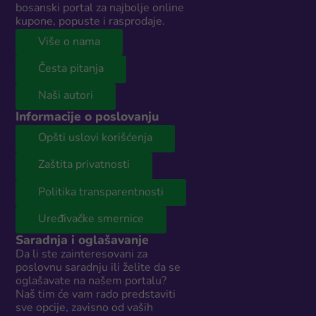
bosanski portal za najbolje online
kupone, popuste i rasprodaje.
Više o nama
Česta pitanja
Naši autori
Informacije o poslovanju
Opšti uslovi korišćenja
Zaštita privatnosti
Politika transparentnosti
Uređivačke smernice
Saradnja i oglašavanje
Da li ste zainteresovani za
poslovnu saradnju ili želite da se
oglašavate na našem portalu?
Naš tim će vam rado predstaviti
sve opcije, zavisno od vaših