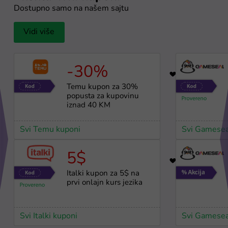
Dostupno samo na našem sajtu
Vidi više
-30%
17
Temu kupon za 30%
popusta za kupovinu
iznad 40 KM
Svi Temu kuponi
Svi Gamesea
5$
32
Italki kupon za 5$ na
prvi onlajn kurs jezika
Svi Italki kuponi
Svi Gamesea