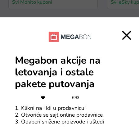
Svi Mohito kuponi
Svi eSky kup
Uskoro ističe
9$
87
Kod za 9$ popusta za
Megabon akcije na
kupovinu iznad 65$
letovanja i ostale
Svi AliExpress BiH kuponi
Svi AliExpre
pakete putovanja
2$
693
10
AliExpress kupon za 2$
1. Klikni na “Idi u prodavnicu”
popusta na kupovinu
2. Otvoriće se sajt online prodavnice
iznad 15$
3. Odaberi snižene proizvode i uštedi
Svi AliExpress BiH kuponi
Svi AliExpre