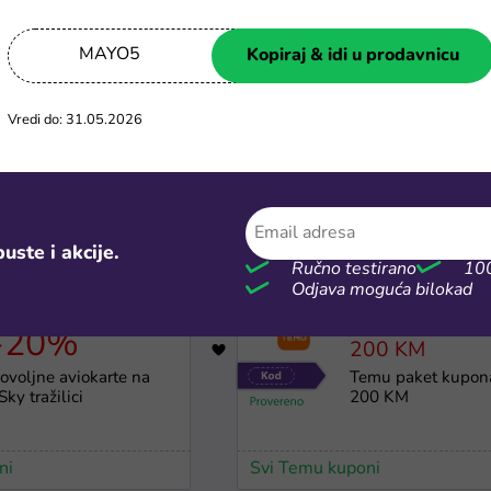
MAYO5
Kopiraj & idi u prodavnicu
Vredi do: 31.05.2026
-30%
Top ponuda
693
egabon akcije na
Kinguin jeftine PC 
etovanja i ostale pakete
za konzole, nalozi i
utovanja
ključevi
uste i akcije.
Ručno testirano
100
kuponi
Svi Kinguin kuponi
Odjava moguća bilokad
-20%
200 KM
920
ovoljne aviokarte na
Temu paket kupon
Sky tražilici
200 KM
ni
Svi Temu kuponi