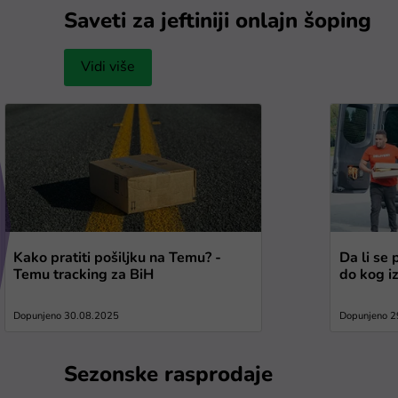
Saveti za jeftiniji onlajn šoping
Vidi više
Kako pratiti pošiljku na Temu? -
Da li se 
Temu tracking za BiH
do kog i
Dopunjeno 30.08.2025
Dopunjeno 2
Sezonske rasprodaje