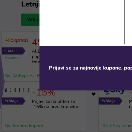
Letnji popusti
Vidi više
4$
1219
AliExpress kod za 4$
M
popusta na kupovinu
l
iznad 30$
p
Prijavi se za najnovije kupone, pop
Svi AliExpress BiH kuponi
Svi Megabon 
-15%
1788
Prijavi se na bilten za
P
-15% na prvu kupovinu
e
Svi Mohito kuponi
Svi eSky kupo