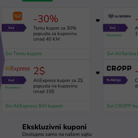
-30%
1777
Temu kupon za 30%
A
popusta za kupovinu
1
iznad 40 KM
Svi Temu kuponi
Svi AirSerbia
2$
1070
AliExpress kupon za 2$
C
popusta na kupovinu
d
iznad 15$
Svi AliExpress BiH kuponi
Svi CROPP ku
Ekskluzivni kuponi
Dostupno samo na našem sajtu