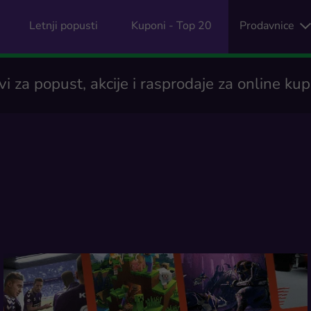
Letnji popusti
Kuponi - Top 20
Prodavnice
i za popust, akcije i rasprodaje za online ku