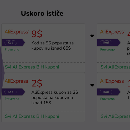
Uskoro ističe
9$
872
Kod za 9$ popusta za
A
kupovinu iznad 65$
p
i
Svi AliExpress BiH kuponi
Svi AliExpres
2$
1070
AliExpress kupon za 2$
A
popusta na kupovinu
1
iznad 15$
Svi AliExpress BiH kuponi
Svi AliExpres