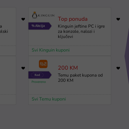
Top ponuda
7145
a
Kinguin jeftine PC i igre
olski
za konzole, nalozi i
ključevi
Svi Kinguin kuponi
200 KM
947
a
Temu paket kupona od
200 KM
Svi Temu kuponi