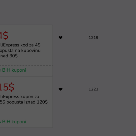
4$
1219
liExpress kod za 4$
opusta na kupovinu
znad 30$
s BiH kuponi
15$
1223
liExpress kupon za
5$ popusta iznad 120$
s BiH kuponi