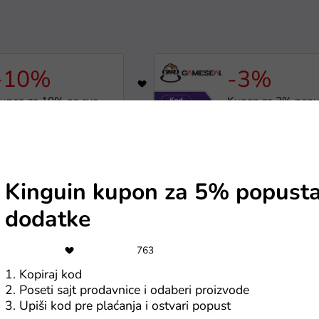
-10%
-3%
1
988
upon za 10% na sve -
Kupon za 3% popu
grice, software i drugo
na poklon kartice
 kuponi
Svi Gameseal kuponi
Kinguin kupon za 5% popust
-80%
-15%
984
dodatke
box igrice na akciji do
Kupon za 15% pop
80%
na sve softvere
763
1. Kopiraj kod
 kuponi
Svi Gameseal kuponi
2. Poseti sajt prodavnice i odaberi proizvode
3. Upiši kod pre plaćanja i ostvari popust