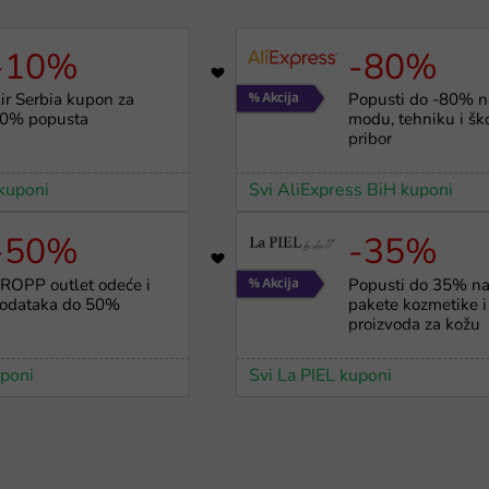
-10%
-80%
1
1122
ir Serbia kupon za
Popusti do -80% n
0% popusta
modu, tehniku i šk
pribor
 kuponi
Svi AliExpress BiH kuponi
-50%
-35%
2897
ROPP outlet odeće i
Popusti do 35% n
odataka do 50%
pakete kozmetike i
proizvoda za kožu
poni
Svi La PIEL kuponi