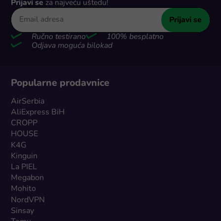
Prijavi se
za najveću uštedu!
Prijavi se
Ručno testirano
100% besplatno
Odjava moguća bilokad
Popularne prodavnice
AirSerbia
AliExpress BiH
CROPP
HOUSE
K4G
Kinguin
La PIEL
Megabon
Mohito
NordVPN
Sinsay