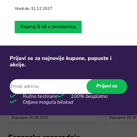
Vredi do: 31.12.2027
Saveti za jeftiniji onlajn šoping
Kopiraj & idi u prodavnicu
Vidi više
Prijavi se za najnovije kupone, popuste i
akcije.
Prijavi se
Ručno testirano
100% besplatno
Kako pratiti pošiljku na Temu? -
Da li se pla
Odjava moguća bilokad
Temu tracking za BiH
do kog izno
Dopunjeno 30.08.2025
Dopunjeno 29.08