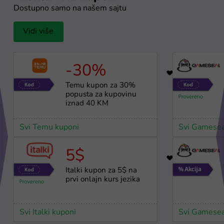
Dostupno samo na našem sajtu
Vidi više
-30%
17
Temu kupon za 30%
popusta za kupovinu
iznad 40 KM
Svi Temu kuponi
Svi Gamesea
5$
32
Italki kupon za 5$ na
prvi onlajn kurs jezika
Svi Italki kuponi
Svi Gamesea