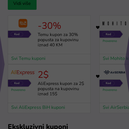
Vidi više
-30%
17
Temu kupon za 30%
popusta za kupovinu
iznad 40 KM
Svi Temu kuponi
Svi Mohito 
2$
10
AliExpress kupon za 2$
popusta na kupovinu
iznad 15$
Svi AliExpress BiH kuponi
Svi AirSerbi
Ekskluzivni kuponi