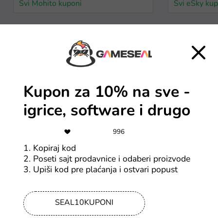
Svi Mohito kuponi
Svi eSky kup
Uskoro ističe
9$
88
Kod za 9$ popusta za
Kupon za 10% na sve -
kupovinu iznad 65$
igrice, software i drugo
Svi AliExpress BiH kuponi
Svi AliExpre
996
1. Kopiraj kod
2$
10
2. Poseti sajt prodavnice i odaberi proizvode
AliExpress kupon za 2$
3. Upiši kod pre plaćanja i ostvari popust
popusta na kupovinu
iznad 15$
SEAL10KUPONI
Svi AliExpress BiH kuponi
Svi AliExpre