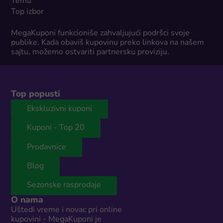
Temu
Top izbor
MegaKuponi funkcioniše zahvaljujući podršci svoje
publike. Kada obaviš kupovinu preko linkova na našem
sajtu, možemo ostvariti partnersku proviziju.
Top popusti
Ekskluzivni kuponi
Kuponi - Top 20
Prodavnice
Blog
Sezonske rasprodaje
O nama
Uštedi vreme i novac pri online
kupovini - MegaKuponi je