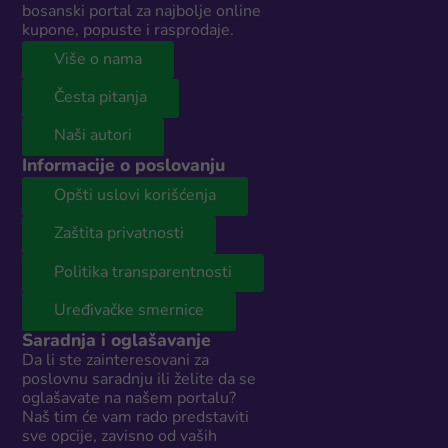
bosanski portal za najbolje online
kupone, popuste i rasprodaje.
Više o nama
Česta pitanja
Naši autori
Informacije o poslovanju
Opšti uslovi korišćenja
Zaštita privatnosti
Politika transparentnosti
Uređivačke smernice
Saradnja i oglašavanje
Da li ste zainteresovani za
poslovnu saradnju ili želite da se
oglašavate na našem portalu?
Naš tim će vam rado predstaviti
sve opcije, zavisno od vaših