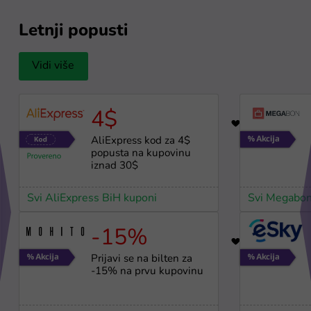
Letnji popusti
Vidi više
4$
12
AliExpress kod za 4$
popusta na kupovinu
iznad 30$
Svi AliExpress BiH kuponi
Svi Megabon
-15%
17
Prijavi se na bilten za
-15% na prvu kupovinu