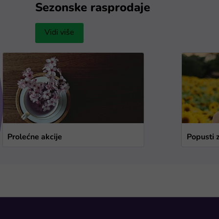
Sezonske rasprodaje
Vidi više
Prolećne akcije
Popusti 