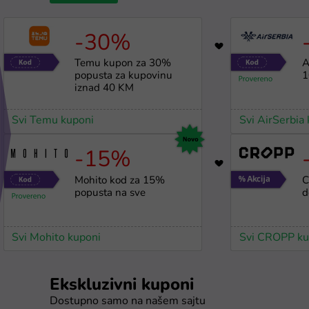
-30%
1781
Temu kupon za 30%
A
popusta za kupovinu
1
iznad 40 KM
Svi Temu kuponi
Svi AirSerbia
-15%
18
Mohito kod za 15%
C
popusta na sve
d
Svi Mohito kuponi
Svi CROPP ku
Ekskluzivni kuponi
Dostupno samo na našem sajtu