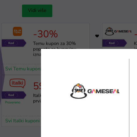
Vidi više
-30%
1781
Temu kupon za 30%
K
popusta za kupovinu
i
iznad 40 KM
Svi Temu kuponi
Svi Gameseal
5$
3225
Italki kupon za 5$ na
X
prvi onlajn kurs jezika
Svi Italki kuponi
Svi Gameseal