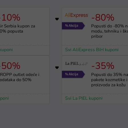
-10%
-80%
3
1139
ir Serbia kupon za
Popusti do -80% n
0% popusta
modu, tehniku i šk
pribor
 kuponi
Svi AliExpress BiH kuponi
-50%
-35%
2907
ROPP outlet odeće i
Popusti do 35% n
odataka do 50%
pakete kozmetike i
proizvoda za kožu
poni
Svi La PIEL kuponi