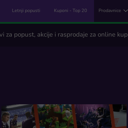
Letnji popusti
Kuponi - Top 20
Prodavnice
i za popust, akcije i rasprodaje za online ku