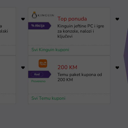
Top ponuda
7174
a
Kinguin jeftine PC i igre
olski
za konzole, nalozi i
ključevi
Svi Kinguin kuponi
200 KM
959
a
Temu paket kupona od
200 KM
Svi Temu kuponi