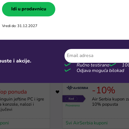
Idi u prodavnicu
Vredi do: 31.12.2027
-20%
200 KM
931
ovoljne aviokarte na
Temu paket kupon
Sky tražilici
200 KM
uste i akcije.
Ručno testirano
100
Odjava moguća bilokad
ni
Svi Temu kuponi
-10%
Top ponuda
3544
inguin jeftine PC i igre
Air Serbia kupon z
a konzole, nalozi i
10% popusta
ljučevi
uponi
Svi AirSerbia kuponi