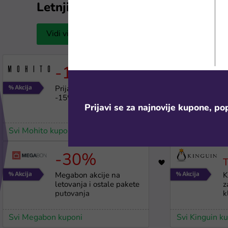
Letnji popusti
Vidi više
-15%
1801
Prijavi se na bilten za
P
-15% na prvu kupovinu
e
Prijavi se za najnovije kupone, pop
Svi Mohito kuponi
Svi eSky kupo
-30%
707
Megabon akcije na
K
letovanja i ostale pakete
z
putovanja
k
Svi Megabon kuponi
Svi Kinguin k