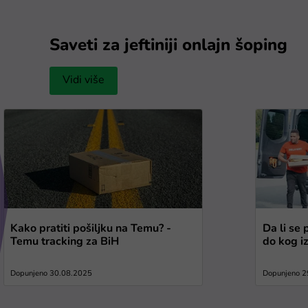
Saveti za jeftiniji onlajn šoping
Vidi više
Kako pratiti pošiljku na Temu? -
Da li se 
Temu tracking za BiH
do kog i
Dopunjeno 30.08.2025
Dopunjeno 2