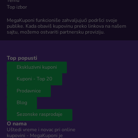
Temu
Top izbor
MegaKuponi funkcioniše zahvaljujući podršci svoje
publike. Kada obaviš kupovinu preko linkova na našem
sajtu, možemo ostvariti partnersku proviziju.
Top popusti
Ekskluzivni kuponi
Kuponi - Top 20
Prodavnice
Blog
Sezonske rasprodaje
O nama
Uštedi vreme i novac pri online
kupovini - MegaKuponi je