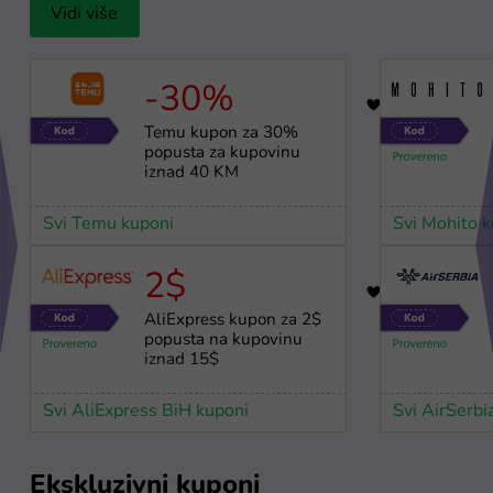
Vidi više
-30%
17
Temu kupon za 30%
popusta za kupovinu
iznad 40 KM
Svi Temu kuponi
Svi Mohito 
2$
10
AliExpress kupon za 2$
popusta na kupovinu
iznad 15$
Svi AliExpress BiH kuponi
Svi AirSerbi
Ekskluzivni kuponi