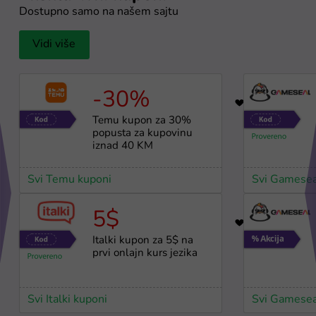
Dostupno samo na našem sajtu
Vidi više
-30%
17
Temu kupon za 30%
popusta za kupovinu
iznad 40 KM
Svi Temu kuponi
Svi Gamesea
5$
32
Italki kupon za 5$ na
prvi onlajn kurs jezika
Svi Italki kuponi
Svi Gamesea