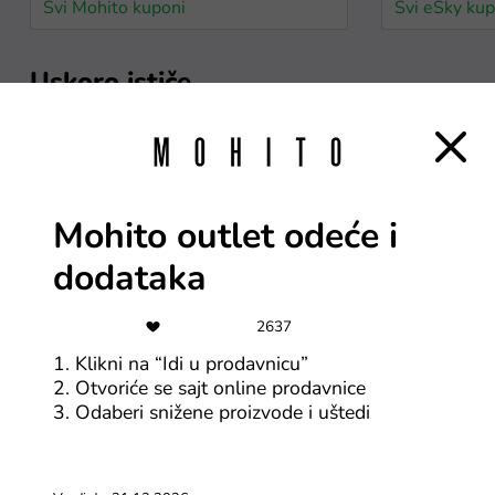
Svi Mohito kuponi
Svi eSky kup
Uskoro ističe
9$
88
Kod za 9$ popusta za
kupovinu iznad 65$
Mohito outlet odeće i
dodataka
Svi AliExpress BiH kuponi
Svi AliExpre
2637
2$
10
1. Klikni na “Idi u prodavnicu”
AliExpress kupon za 2$
2. Otvoriće se sajt online prodavnice
popusta na kupovinu
3. Odaberi snižene proizvode i uštedi
iznad 15$
Svi AliExpress BiH kuponi
Svi AliExpre