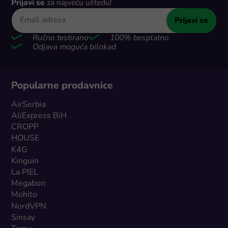
Prijavi se
za najveću uštedu!
Prijavi se
Ručno testirano
100% besplatno
Odjava moguća bilokad
Popularne prodavnice
AirSerbia
AliExpress BiH
CROPP
HOUSE
K4G
Kinguin
La PIEL
Megabon
Mohito
NordVPN
Sinsay