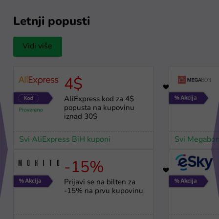
Letnji popusti
Vidi više
4$
12
AliExpress kod za 4$
popusta na kupovinu
iznad 30$
Svi AliExpress BiH kuponi
Svi Megabon
-15%
17
Prijavi se na bilten za
-15% na prvu kupovinu