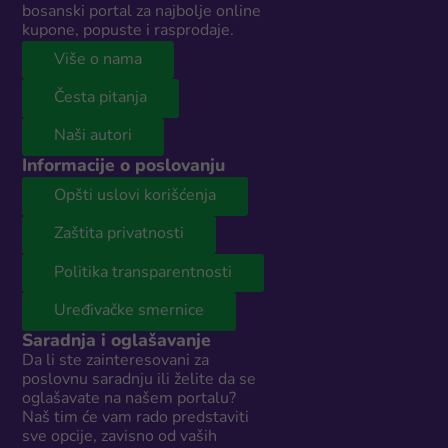
bosanski portal za najbolje online
kupone, popuste i rasprodaje.
Više o nama
Česta pitanja
Naši autori
Informacije o poslovanju
Opšti uslovi korišćenja
Zaštita privatnosti
Politika transparentnosti
Uređivačke smernice
Saradnja i oglašavanje
Da li ste zainteresovani za
poslovnu saradnju ili želite da se
oglašavate na našem portalu?
Naš tim će vam rado predstaviti
sve opcije, zavisno od vaših