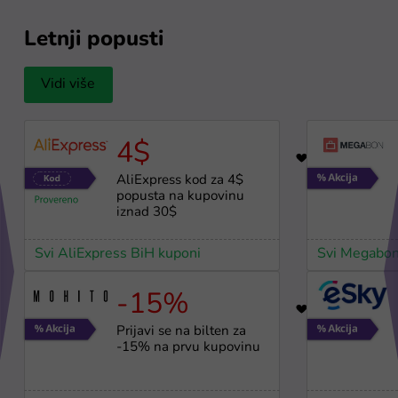
Letnji popusti
Vidi više
4$
12
AliExpress kod za 4$
popusta na kupovinu
iznad 30$
Svi AliExpress BiH kuponi
Svi Megabon
-15%
17
Prijavi se na bilten za
-15% na prvu kupovinu