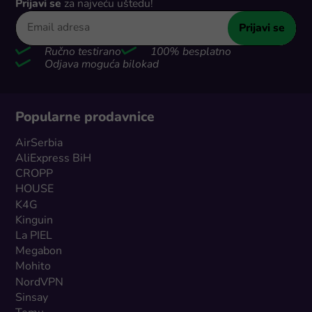
Prijavi se
za najveću uštedu!
Prijavi se
Ručno testirano
100% besplatno
Odjava moguća bilokad
Popularne prodavnice
AirSerbia
AliExpress BiH
CROPP
HOUSE
K4G
Kinguin
La PIEL
Megabon
Mohito
NordVPN
Sinsay