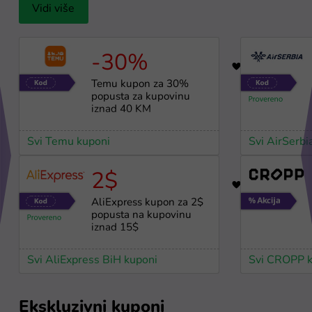
Vidi više
-30%
17
Temu kupon za 30%
popusta za kupovinu
iznad 40 KM
Svi Temu kuponi
Svi AirSerbi
2$
10
AliExpress kupon za 2$
popusta na kupovinu
iznad 15$
Svi AliExpress BiH kuponi
Svi CROPP k
Ekskluzivni kuponi