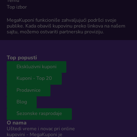
Temu
Top izbor
MegaKuponi funkcioniše zahvaljujući podršci svoje
publike. Kada obaviš kupovinu preko linkova na našem
sajtu, možemo ostvariti partnersku proviziju.
Top popusti
Ekskluzivni kuponi
Kuponi - Top 20
Prodavnice
Blog
Sezonske rasprodaje
O nama
Uštedi vreme i novac pri online
kupovini - MegaKuponi je