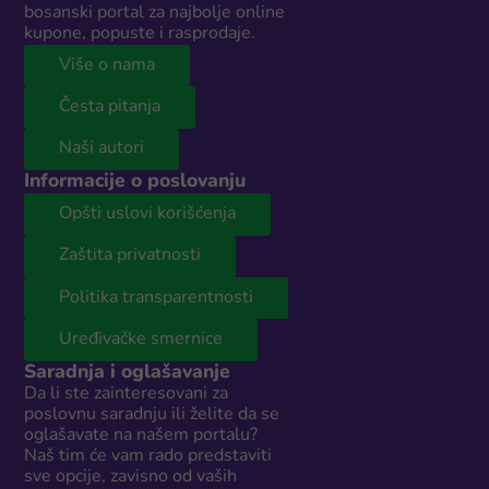
bosanski portal za najbolje online
kupone, popuste i rasprodaje.
Više o nama
Česta pitanja
Naši autori
Informacije o poslovanju
Opšti uslovi korišćenja
Zaštita privatnosti
Politika transparentnosti
Uređivačke smernice
Saradnja i oglašavanje
Da li ste zainteresovani za
poslovnu saradnju ili želite da se
oglašavate na našem portalu?
Naš tim će vam rado predstaviti
sve opcije, zavisno od vaših