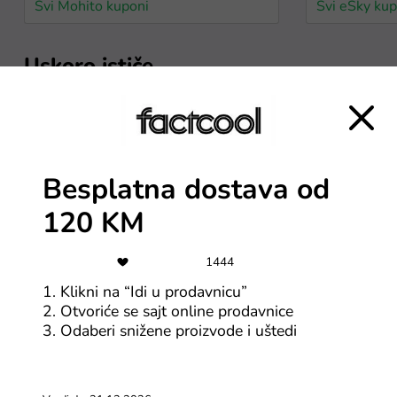
Svi Mohito kuponi
Svi eSky kup
Uskoro ističe
9$
86
Kod za 9$ popusta za
kupovinu iznad 65$
Besplatna dostava od
120 KM
Svi AliExpress BiH kuponi
Svi AliExpre
1444
2$
10
1. Klikni na “Idi u prodavnicu”
AliExpress kupon za 2$
2. Otvoriće se sajt online prodavnice
popusta na kupovinu
3. Odaberi snižene proizvode i uštedi
iznad 15$
Svi AliExpress BiH kuponi
Svi AliExpre