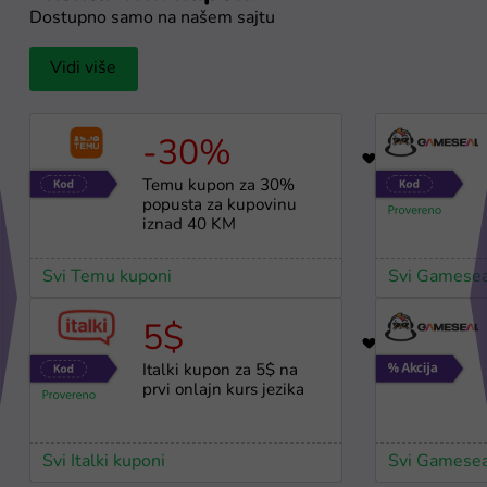
Dostupno samo na našem sajtu
Vidi više
-30%
17
Temu kupon za 30%
popusta za kupovinu
iznad 40 KM
Svi Temu kuponi
Svi Gamesea
5$
32
Italki kupon za 5$ na
prvi onlajn kurs jezika
Svi Italki kuponi
Svi Gamesea