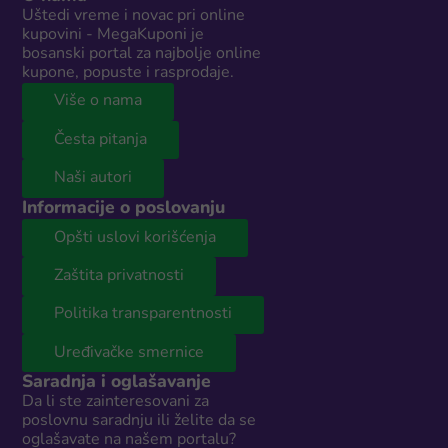
Uštedi vreme i novac pri online
kupovini - MegaKuponi je
bosanski portal za najbolje online
kupone, popuste i rasprodaje.
Više o nama
Česta pitanja
Naši autori
Informacije o poslovanju
Opšti uslovi korišćenja
Zaštita privatnosti
Politika transparentnosti
Uređivačke smernice
Saradnja i oglašavanje
Da li ste zainteresovani za
poslovnu saradnju ili želite da se
oglašavate na našem portalu?