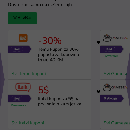
Dostupno samo na našem sajtu
Vidi više
-30%
17
Temu kupon za 30%
popusta za kupovinu
iznad 40 KM
Svi Temu kuponi
Svi Gamesea
5$
32
Italki kupon za 5$ na
prvi onlajn kurs jezika
Svi Italki kuponi
Svi Gamesea