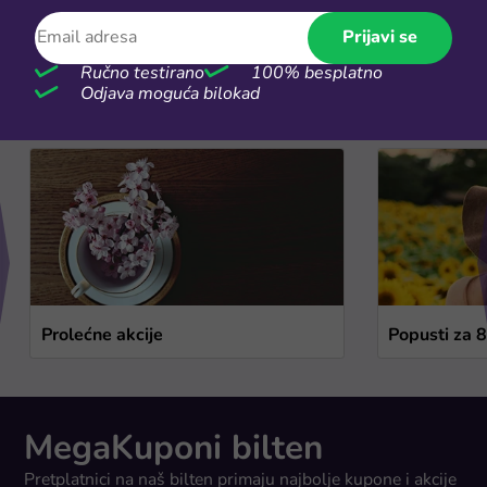
Prijavi se
Sezonske rasprodaje
Ručno testirano
100% besplatno
Odjava moguća bilokad
Vidi više
Prolećne akcije
Popusti za 
MegaKuponi bilten
Pretplatnici na naš bilten primaju najbolje kupone i akcije