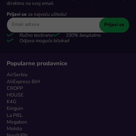
direktno na svoj email.
Prijavi se
za najveću uštedu!
Prijavi se
Ručno testirano
100% besplatno
Odjava moguća bilokad
Popularne prodavnice
AirSerbia
AliExpress BiH
CROPP
HOUSE
K4G
Kinguin
La PIEL
Megabon
Mohito
NordVPN