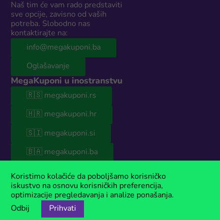
Naš tim će vam rado predstaviti
sve opcije, zavisno od vaših
potreba. Slobodno nas
kontaktirajte na:
info@megakuponi.ba
Oglašavanje
MegaKuponi u inostranstvu
🇷🇸 megakuponi.rs
🇭🇷 megakuponi.hr
🇸🇮 megakuponi.si
🇧🇦 megakuponi.ba
© 2026 MegaKuponi® BiH
Koristimo kolačiće da poboljšamo korisničko
Naš sajt sadrži sponzorisani sadržaj. Ako koristiš naše kupone, moguće
iskustvo na osnovu korisničkih preferencija,
je da ćemo u nekim slučajevima zaraditi malu proviziju. MegaKuponi®
optimizacije pregledavanja i analize ponašanja.
je registrovani zaštitni znak kompanije Anima Media.
Odbij
Prihvati