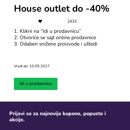
Svi Megabon kuponi
Svi Kinguin 
House outlet do -40%
2433
Saveti za jeftiniji onlajn šoping
1. Klikni na “Idi u prodavnicu”
2. Otvoriće se sajt online prodavnice
Vidi više
3. Odaberi snižene proizvode i uštedi
Vredi do: 10.05.2027
Idi u prodavnicu
Kako pratiti pošiljku na Temu? -
Da li se pla
Temu tracking za BiH
do kog izno
Prijavi se za najnovije kupone, popuste i
akcije.
Dopunjeno 30.08.2025
Dopunjeno 29.08