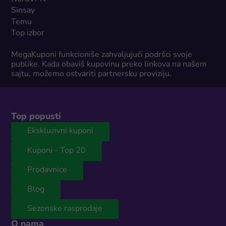
Sinsay
Temu
Top izbor
MegaKuponi funkcioniše zahvaljujući podršci svoje
publike. Kada obaviš kupovinu preko linkova na našem
sajtu, možemo ostvariti partnersku proviziju.
Top popusti
Ekskluzivni kuponi
Kuponi - Top 20
Prodavnice
Blog
Sezonske rasprodaje
O nama