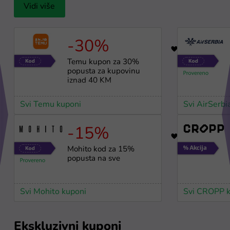
Vidi više
-30%
17
Temu kupon za 30%
popusta za kupovinu
iznad 40 KM
Svi Temu kuponi
Svi AirSerbi
-15%
3
Mohito kod za 15%
popusta na sve
Svi Mohito kuponi
Svi CROPP k
Ekskluzivni kuponi