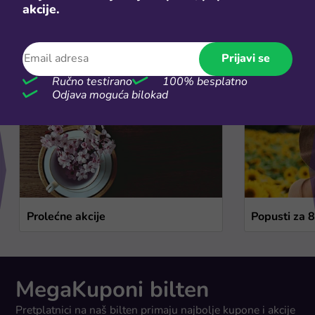
akcije.
Sezonske rasprodaje
Prijavi se
Vidi više
Ručno testirano
100% besplatno
Odjava moguća bilokad
Prolećne akcije
Popusti za 
MegaKuponi bilten
Pretplatnici na naš bilten primaju najbolje kupone i akcije