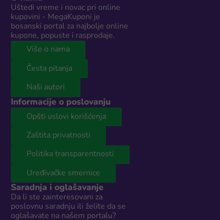
Uštedi vreme i novac pri online
kupovini - MegaKuponi je
bosanski portal za najbolje online
kupone, popuste i rasprodaje.
Više o nama
Česta pitanja
Naši autori
Informacije o poslovanju
Opšti uslovi korišćenja
Zaštita privatnosti
Politika transparentnosti
Uređivačke smernice
Saradnja i oglašavanje
Da li ste zainteresovani za
poslovnu saradnju ili želite da se
oglašavate na našem portalu?