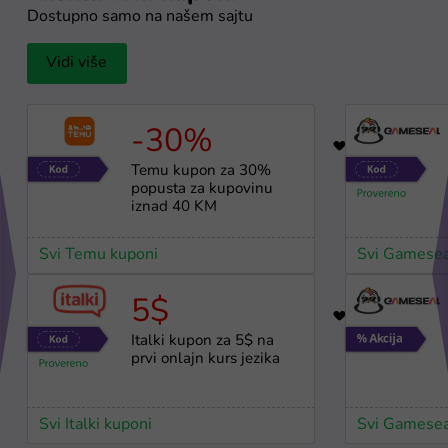
Dostupno samo na našem sajtu
Vidi više
-30%
17
Temu kupon za 30%
popusta za kupovinu
iznad 40 KM
Svi Temu kuponi
Svi Gamesea
5$
32
Italki kupon za 5$ na
prvi onlajn kurs jezika
Svi Italki kuponi
Svi Gamesea