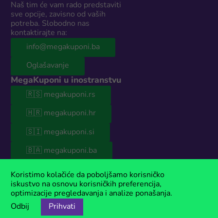
Naš tim će vam rado predstaviti
sve opcije, zavisno od vaših
potreba. Slobodno nas
kontaktirajte na:
info@megakuponi.ba
Oglašavanje
MegaKuponi u inostranstvu
🇷🇸 megakuponi.rs
🇭🇷 megakuponi.hr
🇸🇮 megakuponi.si
🇧🇦 megakuponi.ba
© 2026 MegaKuponi® BiH
Koristimo kolačiće da poboljšamo korisničko
Naš sajt sadrži sponzorisani sadržaj. Ako koristiš naše kupone, moguće
iskustvo na osnovu korisničkih preferencija,
je da ćemo u nekim slučajevima zaraditi malu proviziju. MegaKuponi®
optimizacije pregledavanja i analize ponašanja.
je registrovani zaštitni znak kompanije Anima Media.
Odbij
Prihvati