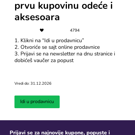
Svi Megabon kuponi
Svi Kinguin 
prvu kupovinu odeće i
aksesoara
Saveti za jeftiniji onlajn šoping
4794
1. Klikni na “Idi u prodavnicu”
Vidi više
2. Otvoriće se sajt online prodavnice
3. Prijavi se na newsletter na dnu stranice i
dobićeš vaučer za popust
Vredi do: 31.12.2026
Idi u prodavnicu
Kako pratiti pošiljku na Temu? -
Da li se pla
Temu tracking za BiH
do kog izno
Dopunjeno 30.08.2025
Dopunjeno 29.08
Prijavi se za najnovije kupone, popuste i