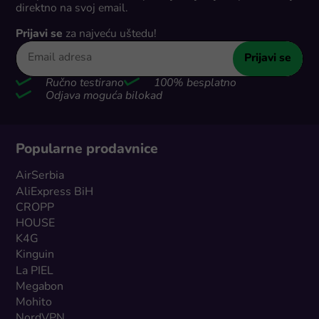
direktno na svoj email.
Prijavi se
za najveću uštedu!
Prijavi se
Ručno testirano
100% besplatno
Odjava moguća bilokad
Popularne prodavnice
AirSerbia
AliExpress BiH
CROPP
HOUSE
K4G
Kinguin
La PIEL
Megabon
Mohito
NordVPN