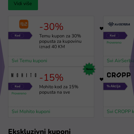
Vidi više
-30%
17
Temu kupon za 30%
popusta za kupovinu
iznad 40 KM
Svi Temu kuponi
Svi AirSerbi
-15%
1
Mohito kod za 15%
popusta na sve
Svi Mohito kuponi
Svi CROPP k
Ekskluzivni kuponi