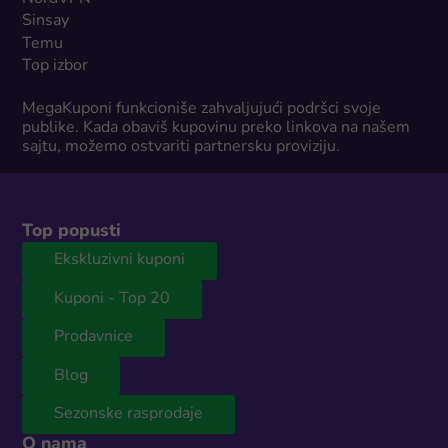
Sinsay
Temu
Top izbor
MegaKuponi funkcioniše zahvaljujući podršci svoje
publike. Kada obaviš kupovinu preko linkova na našem
sajtu, možemo ostvariti partnersku proviziju.
Top popusti
Ekskluzivni kuponi
Kuponi - Top 20
Prodavnice
Blog
Sezonske rasprodaje
O nama